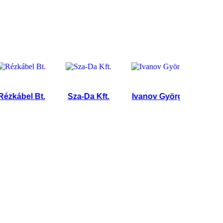
bel Bt.
Sza-Da Kft.
Ivanov György
Coral Tr