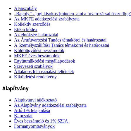
Alapszabály
„Bagoly” - jogi kisokos (minden, ami a fuvarozással összefügg
Az MKFE adatkezelési szabályzata
Kollektív szerződés
Etikai kódex
Az elnökség határozatai
Az Árufuvarozási Tanács témakörei és határozatai
A Személyszállítási Tanács témakörei és határozatai
Küldöttgyűlési beszámolók
MKFE éves beszámolók
Együttműködési megállapodások
Szervezeti szabályok
Általános felhasználási feltételek
Kiküldetési rendelvény
Alapítvány
Alapítványi tájékoztató
Az Alapítvány adatkezelési szabályzata
Adó 1% felajánlása
Kapcsolat
Éves beszámoló és 1% SZJA
Formanyomtatványok