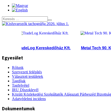
TradeLog Kereskedőház Kft.
Metal Tech 90. Kft.
Egyesület
Rólunk
Szervezeti felépítés
Választott testületek
Tagdíjak
Tagfelvétel
IRU Díszoklevél
Közúti Közlekedési Szolgáltatók Alágazati Párbeszéd Bizottsá
Adatvédelmi incidens
Dokumentumok