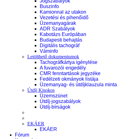
Jogszabályok
Buszinfo
Kamionnal az utakon
Vezetési és pihenőidő
Üzemanyagárak
ADR Szabályok
Kabotázs Európában
Budapesti behajtás
Digitális tachográf
Váminfo
Letölthető dokumentumok
Tachográfkártya igénylése
A fuvarozói engedély
CMR fenntartások jegyzéke
Fedélzeti okmányok listája
Üzemanyag- és útdíjklauzula minta
Útdíj Kisokos
Üzemszünet
Útdíj-jogszabályok
Útdíj-bírságok
EKÁER
EKÁER
Fórum