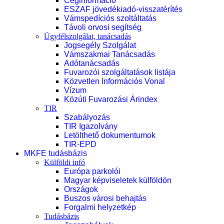
Céginformáció
ESZAF jövedékiadó-visszatérítés
Vámspedíciós szoltáltatás
Távoli orvosi segítség
Ügyfélszolgálat, tanácsadás
Jogsegély Szolgálat
Vámszakmai Tanácsadás
Adótanácsadás
Fuvarozói szolgáltatások listája
Közvetlen Információs Vonal
Vízum
Közúti Fuvarozási Árindex
TIR
Szabályozás
TIR Igazolvány
Letölthető dokumentumok
TIR-EPD
MKFE tudásbázis
Külföldi infó
Európa parkolói
Magyar képviseletek külföldön
Országok
Buszos városi behajtás
Forgalmi helyzetkép
Tudásbázis