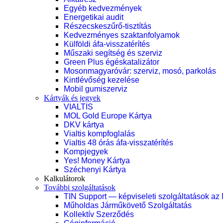
Egyéb kedvezmények
Energetikai audit
Részecskeszűrő-tisztítás
Kedvezményes szaktanfolyamok
Külföldi áfa-visszatérítés
Műszaki segítség és szerviz
Green Plus égéskatalizátor
Mosonmagyaróvár: szerviz, mosó, parkolás
Kintlévőség kezelése
Mobil gumiszerviz
Kártyák és jegyek
VIALTIS
MOL Gold Europe Kártya
DKV kártya
Vialtis kompfoglalás
Vialtis 48 órás áfa-visszatérítés
Kompjegyek
Yes! Money Kártya
Széchenyi Kártya
Kalkulátorok
További szolgáltatások
TIN Support — képviseleti szolgáltatások az
Műholdas Járműkövető Szolgáltatás
Kollektív Szerződés