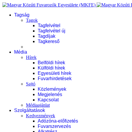
Tagság
Tagok
Tagfelvétel
Tagfelvétel új
Tagdíjak
Tagkereső
Média
Hírek
Belföldi hírek
Külföldi hírek
Egyesületi hírek
Fuvarhirdetések
Sajtó
Közlemények
Megjelenés
Kapcsolat
Médiaajánlat
Szolgáltatások
Kedvezmények
Adózóna-előfizetés
Fuvarszervezés
Alkatrész