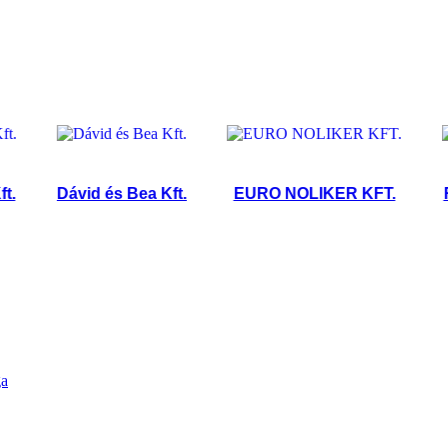
Dávid és Bea Kft.
EURO NOLIKER KFT.
Rézká
ga