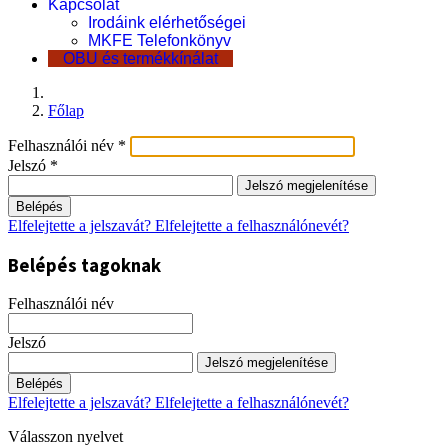
Kapcsolat
Irodáink elérhetőségei
MKFE Telefonkönyv
OBU és termékkínálat
Főlap
Felhasználói név
*
Jelszó
*
Jelszó megjelenítése
Belépés
Elfelejtette a jelszavát?
Elfelejtette a felhasználónevét?
Belépés tagoknak
Felhasználói név
Jelszó
Jelszó megjelenítése
Belépés
Elfelejtette a jelszavát?
Elfelejtette a felhasználónevét?
Válasszon nyelvet