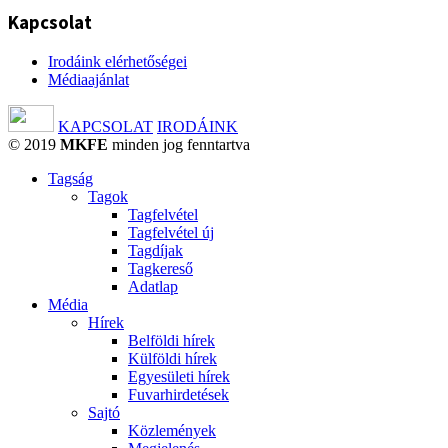
Kapcsolat
Irodáink elérhetőségei
Médiaajánlat
KAPCSOLAT
IRODÁINK
© 2019
MKFE
minden jog fenntartva
Tagság
Tagok
Tagfelvétel
Tagfelvétel új
Tagdíjak
Tagkereső
Adatlap
Média
Hírek
Belföldi hírek
Külföldi hírek
Egyesületi hírek
Fuvarhirdetések
Sajtó
Közlemények