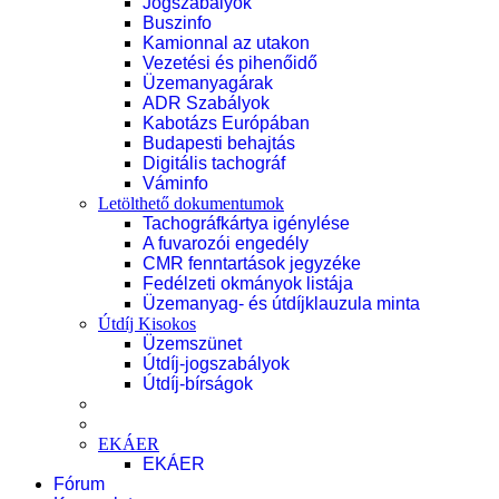
Jogszabályok
Buszinfo
Kamionnal az utakon
Vezetési és pihenőidő
Üzemanyagárak
ADR Szabályok
Kabotázs Európában
Budapesti behajtás
Digitális tachográf
Váminfo
Letölthető dokumentumok
Tachográfkártya igénylése
A fuvarozói engedély
CMR fenntartások jegyzéke
Fedélzeti okmányok listája
Üzemanyag- és útdíjklauzula minta
Útdíj Kisokos
Üzemszünet
Útdíj-jogszabályok
Útdíj-bírságok
EKÁER
EKÁER
Fórum