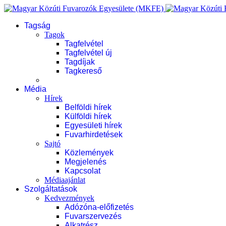
Tagság
Tagok
Tagfelvétel
Tagfelvétel új
Tagdíjak
Tagkereső
Média
Hírek
Belföldi hírek
Külföldi hírek
Egyesületi hírek
Fuvarhirdetések
Sajtó
Közlemények
Megjelenés
Kapcsolat
Médiaajánlat
Szolgáltatások
Kedvezmények
Adózóna-előfizetés
Fuvarszervezés
Alkatrész