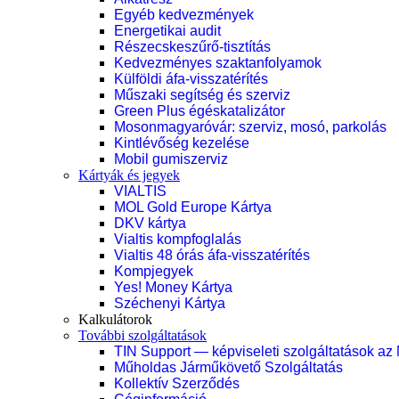
Egyéb kedvezmények
Energetikai audit
Részecskeszűrő-tisztítás
Kedvezményes szaktanfolyamok
Külföldi áfa-visszatérítés
Műszaki segítség és szerviz
Green Plus égéskatalizátor
Mosonmagyaróvár: szerviz, mosó, parkolás
Kintlévőség kezelése
Mobil gumiszerviz
Kártyák és jegyek
VIALTIS
MOL Gold Europe Kártya
DKV kártya
Vialtis kompfoglalás
Vialtis 48 órás áfa-visszatérítés
Kompjegyek
Yes! Money Kártya
Széchenyi Kártya
Kalkulátorok
További szolgáltatások
TIN Support — képviseleti szolgáltatások az
Műholdas Járműkövető Szolgáltatás
Kollektív Szerződés