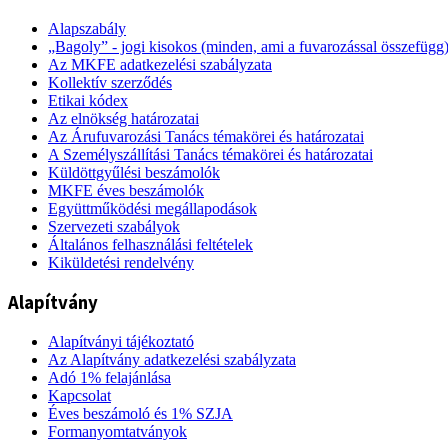
Alapszabály
„Bagoly” - jogi kisokos (minden, ami a fuvarozással összefügg
Az MKFE adatkezelési szabályzata
Kollektív szerződés
Etikai kódex
Az elnökség határozatai
Az Árufuvarozási Tanács témakörei és határozatai
A Személyszállítási Tanács témakörei és határozatai
Küldöttgyűlési beszámolók
MKFE éves beszámolók
Együttműködési megállapodások
Szervezeti szabályok
Általános felhasználási feltételek
Kiküldetési rendelvény
Alapítvány
Alapítványi tájékoztató
Az Alapítvány adatkezelési szabályzata
Adó 1% felajánlása
Kapcsolat
Éves beszámoló és 1% SZJA
Formanyomtatványok