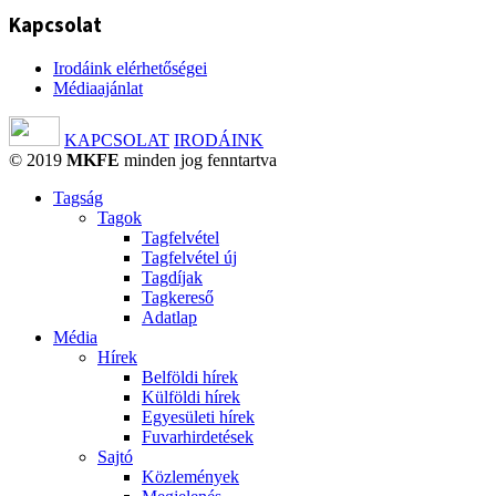
Kapcsolat
Irodáink elérhetőségei
Médiaajánlat
KAPCSOLAT
IRODÁINK
© 2019
MKFE
minden jog fenntartva
Tagság
Tagok
Tagfelvétel
Tagfelvétel új
Tagdíjak
Tagkereső
Adatlap
Média
Hírek
Belföldi hírek
Külföldi hírek
Egyesületi hírek
Fuvarhirdetések
Sajtó
Közlemények