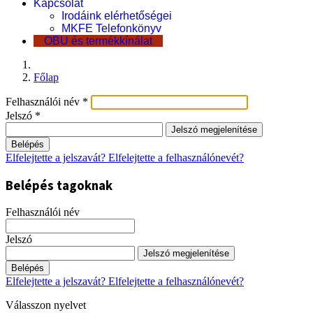
Kapcsolat
Irodáink elérhetőségei
MKFE Telefonkönyv
OBU és termékkínálat
Főlap
Felhasználói név
*
Jelszó
*
Jelszó megjelenítése
Belépés
Elfelejtette a jelszavát?
Elfelejtette a felhasználónevét?
Belépés tagoknak
Felhasználói név
Jelszó
Jelszó megjelenítése
Belépés
Elfelejtette a jelszavát?
Elfelejtette a felhasználónevét?
Válasszon nyelvet