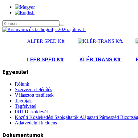
GALFER SPED Kft.
KLÉR-TRANS Kft.
Bodn
Egyesület
Rólunk
Szervezeti felépítés
Választott testületek
Tagdíjak
Tagfelvétel
IRU Díszoklevél
Közúti Közlekedési Szolgáltatók Alágazati Párbeszéd Bizottsá
Adatvédelmi incidens
Dokumentumok