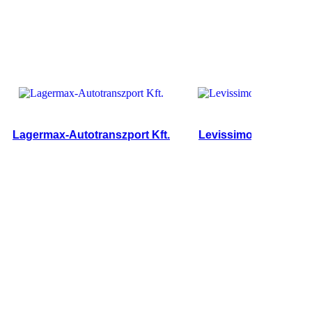
germax-Autotranszport Kft.
Levissimo Kft.
Cargo 