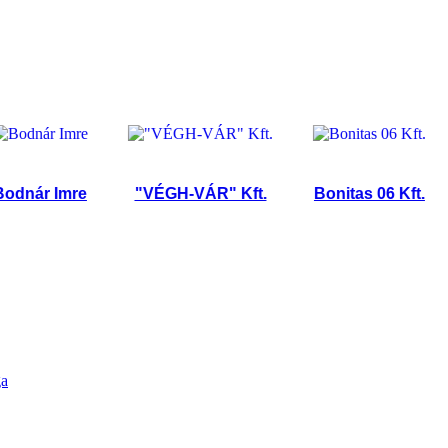
ár Imre
"VÉGH-VÁR" Kft.
Bonitas 06 Kft.
La
ga