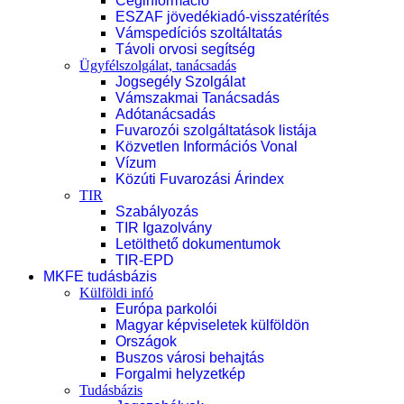
Céginformáció
ESZAF jövedékiadó-visszatérítés
Vámspedíciós szoltáltatás
Távoli orvosi segítség
Ügyfélszolgálat, tanácsadás
Jogsegély Szolgálat
Vámszakmai Tanácsadás
Adótanácsadás
Fuvarozói szolgáltatások listája
Közvetlen Információs Vonal
Vízum
Közúti Fuvarozási Árindex
TIR
Szabályozás
TIR Igazolvány
Letölthető dokumentumok
TIR-EPD
MKFE tudásbázis
Külföldi infó
Európa parkolói
Magyar képviseletek külföldön
Országok
Buszos városi behajtás
Forgalmi helyzetkép
Tudásbázis