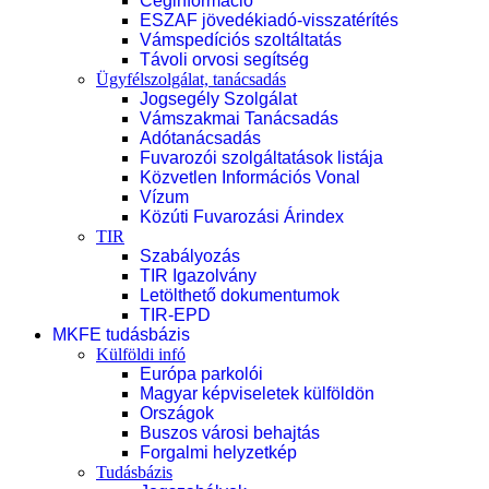
Céginformáció
ESZAF jövedékiadó-visszatérítés
Vámspedíciós szoltáltatás
Távoli orvosi segítség
Ügyfélszolgálat, tanácsadás
Jogsegély Szolgálat
Vámszakmai Tanácsadás
Adótanácsadás
Fuvarozói szolgáltatások listája
Közvetlen Információs Vonal
Vízum
Közúti Fuvarozási Árindex
TIR
Szabályozás
TIR Igazolvány
Letölthető dokumentumok
TIR-EPD
MKFE tudásbázis
Külföldi infó
Európa parkolói
Magyar képviseletek külföldön
Országok
Buszos városi behajtás
Forgalmi helyzetkép
Tudásbázis