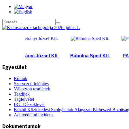
Petrányi József Kft.
Bábolna Sped Kft.
PANNON
Egyesület
Rólunk
Szervezeti felépítés
Választott testületek
Tagdíjak
Tagfelvétel
IRU Díszoklevél
Közúti Közlekedési Szolgáltatók Alágazati Párbeszéd Bizottsá
Adatvédelmi incidens
Dokumentumok