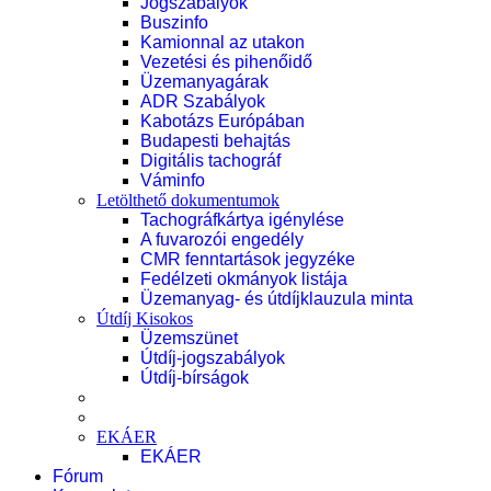
Jogszabályok
Buszinfo
Kamionnal az utakon
Vezetési és pihenőidő
Üzemanyagárak
ADR Szabályok
Kabotázs Európában
Budapesti behajtás
Digitális tachográf
Váminfo
Letölthető dokumentumok
Tachográfkártya igénylése
A fuvarozói engedély
CMR fenntartások jegyzéke
Fedélzeti okmányok listája
Üzemanyag- és útdíjklauzula minta
Útdíj Kisokos
Üzemszünet
Útdíj-jogszabályok
Útdíj-bírságok
EKÁER
EKÁER
Fórum