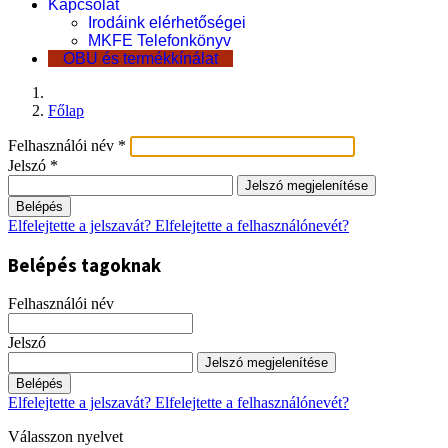
Kapcsolat
Irodáink elérhetőségei
MKFE Telefonkönyv
OBU és termékkínálat
Főlap
Felhasználói név
*
Jelszó
*
Jelszó megjelenítése
Belépés
Elfelejtette a jelszavát?
Elfelejtette a felhasználónevét?
Belépés tagoknak
Felhasználói név
Jelszó
Jelszó megjelenítése
Belépés
Elfelejtette a jelszavát?
Elfelejtette a felhasználónevét?
Válasszon nyelvet