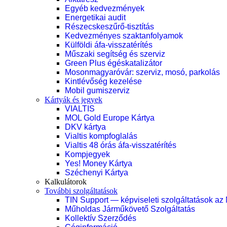
Egyéb kedvezmények
Energetikai audit
Részecskeszűrő-tisztítás
Kedvezményes szaktanfolyamok
Külföldi áfa-visszatérítés
Műszaki segítség és szerviz
Green Plus égéskatalizátor
Mosonmagyaróvár: szerviz, mosó, parkolás
Kintlévőség kezelése
Mobil gumiszerviz
Kártyák és jegyek
VIALTIS
MOL Gold Europe Kártya
DKV kártya
Vialtis kompfoglalás
Vialtis 48 órás áfa-visszatérítés
Kompjegyek
Yes! Money Kártya
Széchenyi Kártya
Kalkulátorok
További szolgáltatások
TIN Support — képviseleti szolgáltatások az
Műholdas Járműkövető Szolgáltatás
Kollektív Szerződés