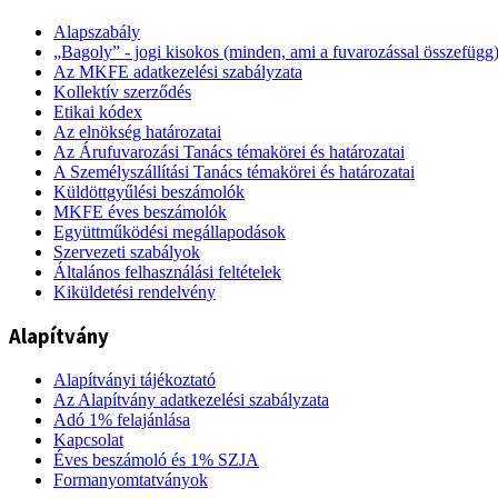
Alapszabály
„Bagoly” - jogi kisokos (minden, ami a fuvarozással összefügg
Az MKFE adatkezelési szabályzata
Kollektív szerződés
Etikai kódex
Az elnökség határozatai
Az Árufuvarozási Tanács témakörei és határozatai
A Személyszállítási Tanács témakörei és határozatai
Küldöttgyűlési beszámolók
MKFE éves beszámolók
Együttműködési megállapodások
Szervezeti szabályok
Általános felhasználási feltételek
Kiküldetési rendelvény
Alapítvány
Alapítványi tájékoztató
Az Alapítvány adatkezelési szabályzata
Adó 1% felajánlása
Kapcsolat
Éves beszámoló és 1% SZJA
Formanyomtatványok