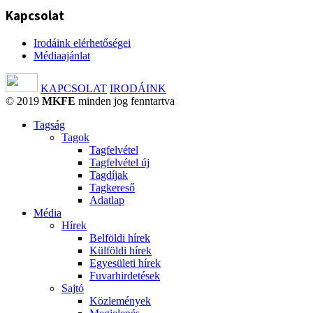
Kapcsolat
Irodáink elérhetőségei
Médiaajánlat
KAPCSOLAT
IRODÁINK
© 2019
MKFE
minden jog fenntartva
Tagság
Tagok
Tagfelvétel
Tagfelvétel új
Tagdíjak
Tagkereső
Adatlap
Média
Hírek
Belföldi hírek
Külföldi hírek
Egyesületi hírek
Fuvarhirdetések
Sajtó
Közlemények