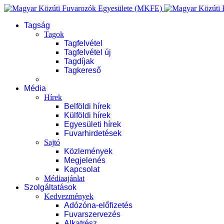
Tagság
Tagok
Tagfelvétel
Tagfelvétel új
Tagdíjak
Tagkereső
Média
Hírek
Belföldi hírek
Külföldi hírek
Egyesületi hírek
Fuvarhirdetések
Sajtó
Közlemények
Megjelenés
Kapcsolat
Médiaajánlat
Szolgáltatások
Kedvezmények
Adózóna-előfizetés
Fuvarszervezés
Alkatrész