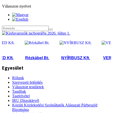
Válasszon nyelvet
Kft.
Rézkábel Bt.
NYÍRBUSZ Kft.
VERES K
Egyesület
Rólunk
Szervezeti felépítés
Választott testületek
Tagdíjak
Tagfelvétel
IRU Díszoklevél
Közúti Közlekedési Szolgáltatók Alágazati Párbeszéd
Bizottsága