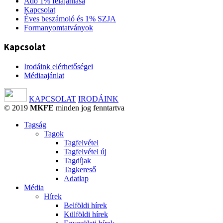
Adó 1% felajánlása
Kapcsolat
Éves beszámoló és 1% SZJA
Formanyomtatványok
Kapcsolat
Irodáink elérhetőségei
Médiaajánlat
KAPCSOLAT
IRODÁINK
© 2019
MKFE
minden jog fenntartva
Tagság
Tagok
Tagfelvétel
Tagfelvétel új
Tagdíjak
Tagkereső
Adatlap
Média
Hírek
Belföldi hírek
Külföldi hírek