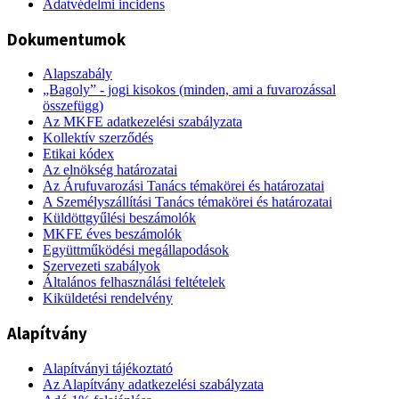
Adatvédelmi incidens
Dokumentumok
Alapszabály
„Bagoly” - jogi kisokos (minden, ami a fuvarozással
összefügg)
Az MKFE adatkezelési szabályzata
Kollektív szerződés
Etikai kódex
Az elnökség határozatai
Az Árufuvarozási Tanács témakörei és határozatai
A Személyszállítási Tanács témakörei és határozatai
Küldöttgyűlési beszámolók
MKFE éves beszámolók
Együttműködési megállapodások
Szervezeti szabályok
Általános felhasználási feltételek
Kiküldetési rendelvény
Alapítvány
Alapítványi tájékoztató
Az Alapítvány adatkezelési szabályzata