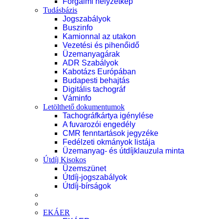
Forgalmi helyzetkép
Tudásbázis
Jogszabályok
Buszinfo
Kamionnal az utakon
Vezetési és pihenőidő
Üzemanyagárak
ADR Szabályok
Kabotázs Európában
Budapesti behajtás
Digitális tachográf
Váminfo
Letölthető dokumentumok
Tachográfkártya igénylése
A fuvarozói engedély
CMR fenntartások jegyzéke
Fedélzeti okmányok listája
Üzemanyag- és útdíjklauzula minta
Útdíj Kisokos
Üzemszünet
Útdíj-jogszabályok
Útdíj-bírságok
EKÁER