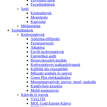
Egyesületi hírek
Fuvarhirdetések
Sajtó
Közlemények
Megjelenés
Kapcsolat
Médiaajánlat
Szolgáltatások
Kedvezmények
Adózóna-előfizetés
Fuvarszervezés
Alkatrész
Egyéb kedvezmények
Energetikai audit
Részecskeszűrő-tisztítás
Kedvezményes szaktanfolyamok
Külföldi áfa-visszatérítés
Műszaki segítség és szerviz
Green Plus égéskatalizátor
Mosonmagyaróvár: szerviz, mosó, parkolás
Kintlévőség kezelése
Mobil gumiszerviz
Kártyák és jegyek
VIALTIS
MOL Gold Europe Kártya