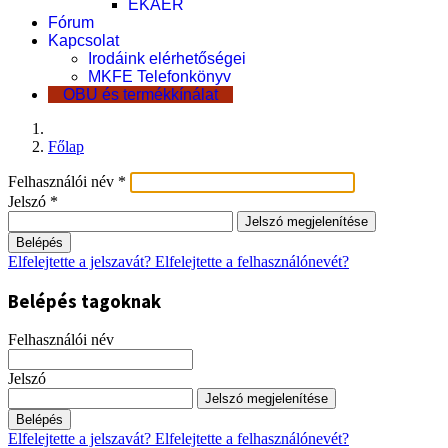
EKÁER
Fórum
Kapcsolat
Irodáink elérhetőségei
MKFE Telefonkönyv
OBU és termékkínálat
Főlap
Felhasználói név
*
Jelszó
*
Jelszó megjelenítése
Belépés
Elfelejtette a jelszavát?
Elfelejtette a felhasználónevét?
Belépés tagoknak
Felhasználói név
Jelszó
Jelszó megjelenítése
Belépés
Elfelejtette a jelszavát?
Elfelejtette a felhasználónevét?