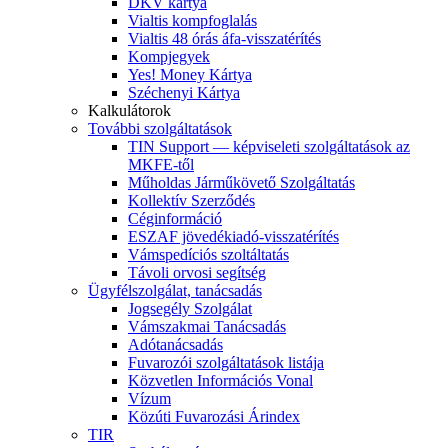
DKV kártya
Vialtis kompfoglalás
Vialtis 48 órás áfa-visszatérítés
Kompjegyek
Yes! Money Kártya
Széchenyi Kártya
Kalkulátorok
További szolgáltatások
TIN Support — képviseleti szolgáltatások az
MKFE-től
Műholdas Járműkövető Szolgáltatás
Kollektív Szerződés
Céginformáció
ESZAF jövedékiadó-visszatérítés
Vámspedíciós szoltáltatás
Távoli orvosi segítség
Ügyfélszolgálat, tanácsadás
Jogsegély Szolgálat
Vámszakmai Tanácsadás
Adótanácsadás
Fuvarozói szolgáltatások listája
Közvetlen Információs Vonal
Vízum
Közúti Fuvarozási Árindex
TIR