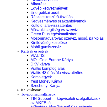
Alkatrész
Egyéb kedvezmények
Energetikai audit
Részecskeszűrő-tisztítás
Kedvezményes szaktanfolyamok
Külföldi áfa-visszatérítés
Műszaki segítség és szerviz
Green Plus égéskatalizátor
Mosonmagyaróvár: szerviz, mosó, parkolás
Kintlévőség kezelése
Mobil gumiszerviz
Kártyák és jegyek
VIALTIS
MOL Gold Europe Kártya
DKV kártya
Vialtis kompfoglalás
Vialtis 48 órás áfa-visszatérítés
Kompjegyek
Yes! Money Kártya
Széchenyi Kártya
Kalkulátorok
További szolgáltatások
TIN Support — képviseleti szolgáltatások
az MKFE-től