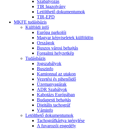
Szabályozás
TIR Igazolvány
Letölthető dokumentumok
TIR-EPD
MKFE tudásbázis
Külföldi infó
Európa parkolói
Magyar képviseletek külföldön
Országok
Buszos városi behajtás
Forgalmi helyzetkép
Tudásbázis
Jogszabályok
Buszinfo
Kamionnal az utakon
Vezetési és pihenőidő
Üzemanyagárak
ADR Szabályok
Kabotázs Európában
Budapesti behajtás
Digitális tachográf
Váminfo
Letölthető dokumentumok
Tachográfkártya igénylése
A fuvarozói engedély