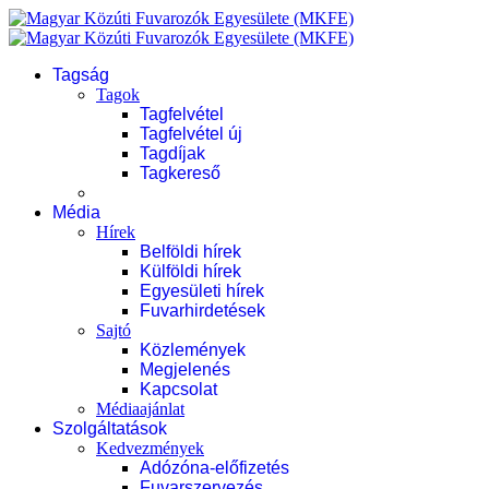
Tagság
Tagok
Tagfelvétel
Tagfelvétel új
Tagdíjak
Tagkereső
Média
Hírek
Belföldi hírek
Külföldi hírek
Egyesületi hírek
Fuvarhirdetések
Sajtó
Közlemények
Megjelenés
Kapcsolat
Médiaajánlat
Szolgáltatások
Kedvezmények
Adózóna-előfizetés
Fuvarszervezés