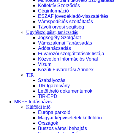
Műholdas Járműkövető Szolgáltatás
Kollektív Szerződés
Céginformáció
ESZAF jövedékiadó-visszatérítés
Vámspedíciós szoltáltatás
Távoli orvosi segítség
Ügyfélszolgálat, tanácsadás
Jogsegély Szolgálat
Vámszakmai Tanácsadás
Adótanácsadás
Fuvarozói szolgáltatások listája
Közvetlen Információs Vonal
Vízum
Közúti Fuvarozási Árindex
TIR
Szabályozás
TIR Igazolvány
Letölthető dokumentumok
TIR-EPD
MKFE tudásbázis
Külföldi infó
Európa parkolói
Magyar képviseletek külföldön
Országok
Buszos városi behajtás