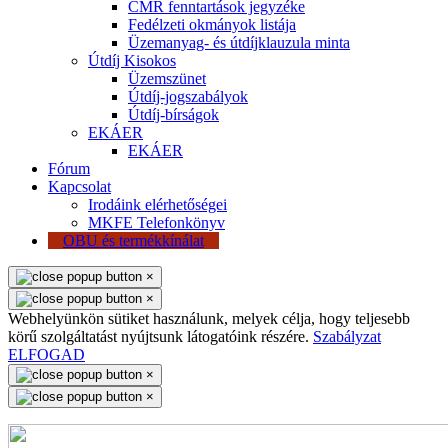
CMR fenntartások jegyzéke
Fedélzeti okmányok listája
Üzemanyag- és útdíjklauzula minta
Útdíj Kisokos
Üzemszünet
Útdíj-jogszabályok
Útdíj-bírságok
EKÁER
EKÁER
Fórum
Kapcsolat
Irodáink elérhetőségei
MKFE Telefonkönyv
OBU és termékkínálat
×
×
Webhelyünkön sütiket használunk, melyek célja, hogy teljesebb
körű szolgáltatást nyújtsunk látogatóink részére.
Szabályzat
ELFOGAD
×
×