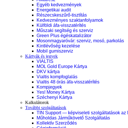
Egyéb kedvezmények
Energetikai audit
Részecskeszűrő-tisztítás
Kedvezményes szaktanfolyamok
Külföldi áfa-visszatérítés
Műszaki segítség és szerviz
Green Plus égéskatalizátor
Mosonmagyaróvár: szerviz, mosó, parkolás
Kintlévőség kezelése
Mobil gumiszerviz
Kártyák és jegyek
VIALTIS
MOL Gold Europe Kártya
DKV kártya
Vialtis kompfoglalás
Vialtis 48 órás áfa-visszatérítés
Kompjegyek
Yes! Money Kártya
Széchenyi Kártya
Kalkulátorok
További szolgáltatások
TIN Support — képviseleti szolgáltatások az
Műholdas Járműkövető Szolgáltatás
Kollektív Szerződés