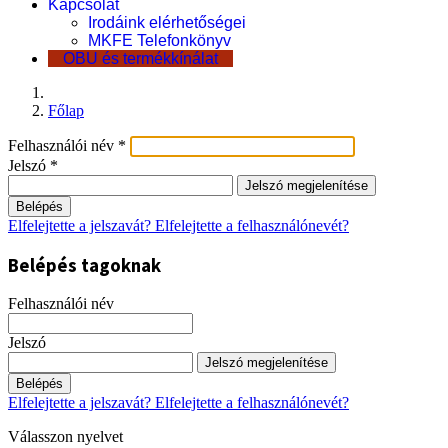
Kapcsolat
Irodáink elérhetőségei
MKFE Telefonkönyv
OBU és termékkínálat
Főlap
Felhasználói név
*
Jelszó
*
Jelszó megjelenítése
Belépés
Elfelejtette a jelszavát?
Elfelejtette a felhasználónevét?
Belépés tagoknak
Felhasználói név
Jelszó
Jelszó megjelenítése
Belépés
Elfelejtette a jelszavát?
Elfelejtette a felhasználónevét?
Válasszon nyelvet