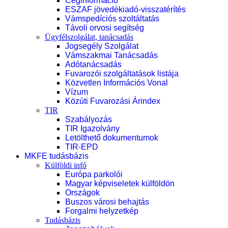
Céginformáció
ESZAF jövedékiadó-visszatérítés
Vámspedíciós szoltáltatás
Távoli orvosi segítség
Ügyfélszolgálat, tanácsadás
Jogsegély Szolgálat
Vámszakmai Tanácsadás
Adótanácsadás
Fuvarozói szolgáltatások listája
Közvetlen Információs Vonal
Vízum
Közúti Fuvarozási Árindex
TIR
Szabályozás
TIR Igazolvány
Letölthető dokumentumok
TIR-EPD
MKFE tudásbázis
Külföldi infó
Európa parkolói
Magyar képviseletek külföldön
Országok
Buszos városi behajtás
Forgalmi helyzetkép
Tudásbázis