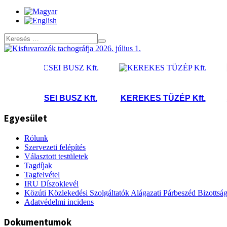
RÉCSEI BUSZ Kft.
KEREKES TÜZÉP Kft.
Sped
Egyesület
Rólunk
Szervezeti felépítés
Választott testületek
Tagdíjak
Tagfelvétel
IRU Díszoklevél
Közúti Közlekedési Szolgáltatók Alágazati Párbeszéd Bizottsá
Adatvédelmi incidens
Dokumentumok