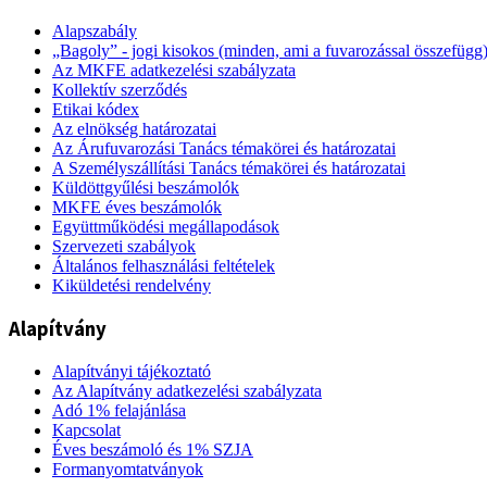
Alapszabály
„Bagoly” - jogi kisokos (minden, ami a fuvarozással összefügg
Az MKFE adatkezelési szabályzata
Kollektív szerződés
Etikai kódex
Az elnökség határozatai
Az Árufuvarozási Tanács témakörei és határozatai
A Személyszállítási Tanács témakörei és határozatai
Küldöttgyűlési beszámolók
MKFE éves beszámolók
Együttműködési megállapodások
Szervezeti szabályok
Általános felhasználási feltételek
Kiküldetési rendelvény
Alapítvány
Alapítványi tájékoztató
Az Alapítvány adatkezelési szabályzata
Adó 1% felajánlása
Kapcsolat
Éves beszámoló és 1% SZJA
Formanyomtatványok