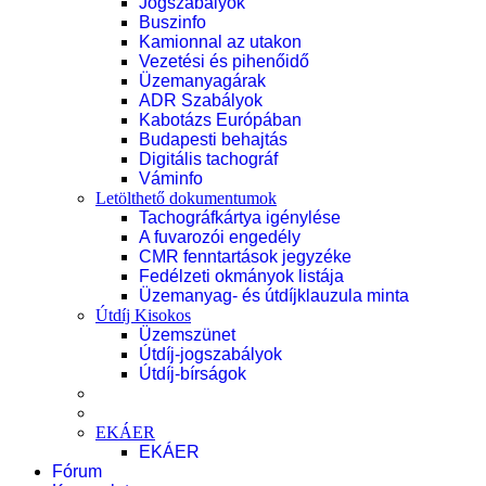
Jogszabályok
Buszinfo
Kamionnal az utakon
Vezetési és pihenőidő
Üzemanyagárak
ADR Szabályok
Kabotázs Európában
Budapesti behajtás
Digitális tachográf
Váminfo
Letölthető dokumentumok
Tachográfkártya igénylése
A fuvarozói engedély
CMR fenntartások jegyzéke
Fedélzeti okmányok listája
Üzemanyag- és útdíjklauzula minta
Útdíj Kisokos
Üzemszünet
Útdíj-jogszabályok
Útdíj-bírságok
EKÁER
EKÁER
Fórum