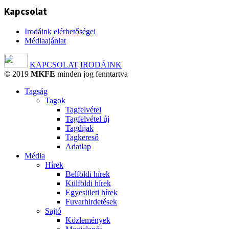
Kapcsolat
Irodáink elérhetőségei
Médiaajánlat
KAPCSOLAT
IRODÁINK
© 2019
MKFE
minden jog fenntartva
Tagság
Tagok
Tagfelvétel
Tagfelvétel új
Tagdíjak
Tagkereső
Adatlap
Média
Hírek
Belföldi hírek
Külföldi hírek
Egyesületi hírek
Fuvarhirdetések
Sajtó
Közlemények