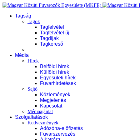
Tagság
Tagok
Tagfelvétel
Tagfelvétel új
Tagdíjak
Tagkereső
Média
Hírek
Belföldi hírek
Külföldi hírek
Egyesületi hírek
Fuvarhirdetések
Sajtó
Közlemények
Megjelenés
Kapcsolat
Médiaajánlat
Szolgáltatások
Kedvezmények
Adózóna-előfizetés
Fuvarszervezés
Alkatrész