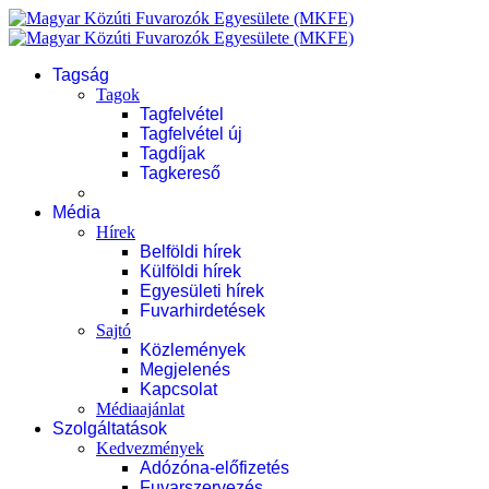
Tagság
Tagok
Tagfelvétel
Tagfelvétel új
Tagdíjak
Tagkereső
Média
Hírek
Belföldi hírek
Külföldi hírek
Egyesületi hírek
Fuvarhirdetések
Sajtó
Közlemények
Megjelenés
Kapcsolat
Médiaajánlat
Szolgáltatások
Kedvezmények
Adózóna-előfizetés
Fuvarszervezés