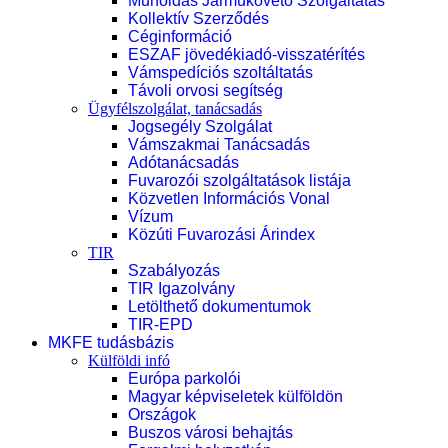
Műholdas Járműkövető Szolgáltatás
Kollektív Szerződés
Céginformáció
ESZAF jövedékiadó-visszatérítés
Vámspedíciós szoltáltatás
Távoli orvosi segítség
Ügyfélszolgálat, tanácsadás
Jogsegély Szolgálat
Vámszakmai Tanácsadás
Adótanácsadás
Fuvarozói szolgáltatások listája
Közvetlen Információs Vonal
Vízum
Közúti Fuvarozási Árindex
TIR
Szabályozás
TIR Igazolvány
Letölthető dokumentumok
TIR-EPD
MKFE tudásbázis
Külföldi infó
Európa parkolói
Magyar képviseletek külföldön
Országok
Buszos városi behajtás