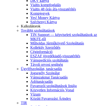
DKV kártya
Vialtis kompfoglalás
Vialtis 48 órás áfa-visszatérítés
Kompjegyek
Yes! Money Kártya
Széchenyi Kártya
Kalkulátorok
További szolgáltatások
TIN Support — képviseleti szolgáltatások az
MKFE-től
Műholdas Járműkövető Szolgáltatás
Kollektív Szerződés
Céginformáció
ESZAF jövedékiadó-visszatérítés
Vámspedíciós szoltáltatás
Távoli orvosi segítség
Ügyfélszolgálat, tanácsadás
Jogsegély Szolgálat
Vámszakmai Tanácsadás
Adótanácsadás
Fuvarozói szolgáltatások listája
Közvetlen Információs Vonal
Vízum
Közúti Fuvarozási Árindex
TIR