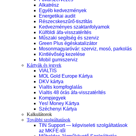
Alkatrész
Egyéb kedvezmények
Energetikai audit
Részecskeszűrő-tisztítás
Kedvezményes szaktanfolyamok
Külföldi áfa-visszatérítés
Műszaki segítség és szerviz
Green Plus égéskatalizátor
Mosonmagyaróvár: szerviz, mosó, parkolás
Kintlévőség kezelése
Mobil gumiszerviz
Kártyák és jegyek
VIALTIS
MOL Gold Europe Kártya
DKV kártya
Vialtis kompfoglalás
Vialtis 48 órás áfa-visszatérítés
Kompjegyek
Yes! Money Kártya
Széchenyi Kártya
Kalkulátorok
További szolgáltatások
TIN Support — képviseleti szolgáltatások
az MKFE-től