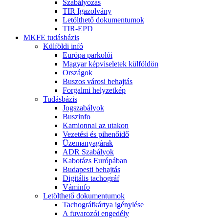
Szabályozás
TIR Igazolvány
Letölthető dokumentumok
TIR-EPD
MKFE tudásbázis
Külföldi infó
Európa parkolói
Magyar képviseletek külföldön
Országok
Buszos városi behajtás
Forgalmi helyzetkép
Tudásbázis
Jogszabályok
Buszinfo
Kamionnal az utakon
Vezetési és pihenőidő
Üzemanyagárak
ADR Szabályok
Kabotázs Európában
Budapesti behajtás
Digitális tachográf
Váminfo
Letölthető dokumentumok
Tachográfkártya igénylése
A fuvarozói engedély