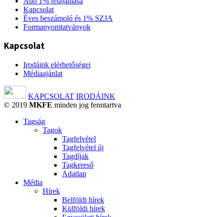
Adó 1% felajánlása
Kapcsolat
Éves beszámoló és 1% SZJA
Formanyomtatványok
Kapcsolat
Irodáink elérhetőségei
Médiaajánlat
KAPCSOLAT
IRODÁINK
© 2019
MKFE
minden jog fenntartva
Tagság
Tagok
Tagfelvétel
Tagfelvétel új
Tagdíjak
Tagkereső
Adatlap
Média
Hírek
Belföldi hírek
Külföldi hírek