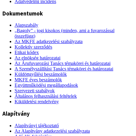
Adatvédelmi incidens
Dokumentumok
Alapszabály
„Bagoly” - jogi kisokos (minden, ami a fuvarozással
összefügg)
Az MKFE adatkezelési szabályzata
Kollektív szerződés
Etikai kódex
Az elnökség határozatai
Az Árufuvarozási Tanács témakörei és határozatai
A Személyszállítási Tanács témakörei és határozatai
Küldöttgyűlési beszámolók
MKFE éves beszámolók
Együttműködési megállapodások
Szervezeti szabályok
Általános felhasználási feltételek
Kiküldetési rendelvény
Alapítvány
Alapítványi tájékoztató
Az Alapítvány adatkezelési szabályzata