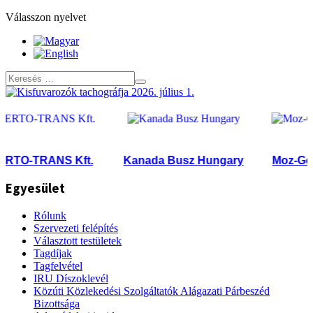
Válasszon nyelvet
O-TRANS Kft.
Kanada Busz Hungary
Moz-Go Sp
Egyesület
Rólunk
Szervezeti felépítés
Választott testületek
Tagdíjak
Tagfelvétel
IRU Díszoklevél
Közúti Közlekedési Szolgáltatók Alágazati Párbeszéd
Bizottsága