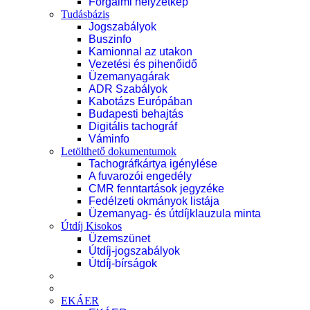
Forgalmi helyzetkép
Tudásbázis
Jogszabályok
Buszinfo
Kamionnal az utakon
Vezetési és pihenőidő
Üzemanyagárak
ADR Szabályok
Kabotázs Európában
Budapesti behajtás
Digitális tachográf
Váminfo
Letölthető dokumentumok
Tachográfkártya igénylése
A fuvarozói engedély
CMR fenntartások jegyzéke
Fedélzeti okmányok listája
Üzemanyag- és útdíjklauzula minta
Útdíj Kisokos
Üzemszünet
Útdíj-jogszabályok
Útdíj-bírságok
EKÁER