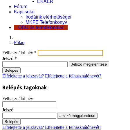
EKÁER
Fórum
Kapcsolat
Irodáink elérhetőségei
MKFE Telefonkönyv
OBU és termékkínálat
Főlap
Felhasználói név
*
Jelszó
*
Jelszó megjelenítése
Belépés
Elfelejtette a jelszavát?
Elfelejtette a felhasználónevét?
Belépés tagoknak
Felhasználói név
Jelszó
Jelszó megjelenítése
Belépés
Elfelejtette a jelszavát?
Elfelejtette a felhasználónevét?