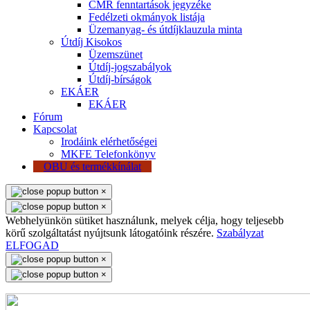
CMR fenntartások jegyzéke
Fedélzeti okmányok listája
Üzemanyag- és útdíjklauzula minta
Útdíj Kisokos
Üzemszünet
Útdíj-jogszabályok
Útdíj-bírságok
EKÁER
EKÁER
Fórum
Kapcsolat
Irodáink elérhetőségei
MKFE Telefonkönyv
OBU és termékkínálat
×
×
Webhelyünkön sütiket használunk, melyek célja, hogy teljesebb
körű szolgáltatást nyújtsunk látogatóink részére.
Szabályzat
ELFOGAD
×
×