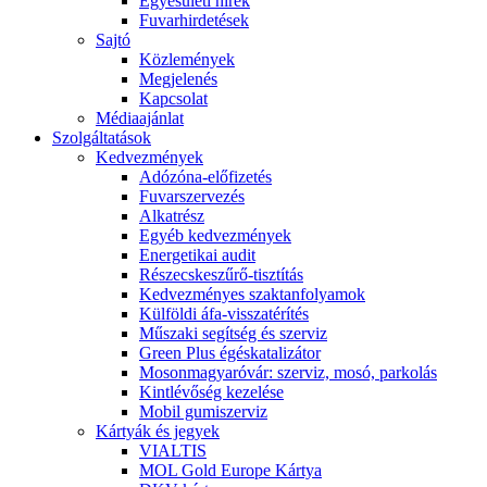
Egyesületi hírek
Fuvarhirdetések
Sajtó
Közlemények
Megjelenés
Kapcsolat
Médiaajánlat
Szolgáltatások
Kedvezmények
Adózóna-előfizetés
Fuvarszervezés
Alkatrész
Egyéb kedvezmények
Energetikai audit
Részecskeszűrő-tisztítás
Kedvezményes szaktanfolyamok
Külföldi áfa-visszatérítés
Műszaki segítség és szerviz
Green Plus égéskatalizátor
Mosonmagyaróvár: szerviz, mosó, parkolás
Kintlévőség kezelése
Mobil gumiszerviz
Kártyák és jegyek
VIALTIS
MOL Gold Europe Kártya