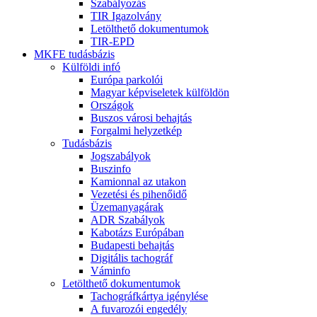
Szabályozás
TIR Igazolvány
Letölthető dokumentumok
TIR-EPD
MKFE tudásbázis
Külföldi infó
Európa parkolói
Magyar képviseletek külföldön
Országok
Buszos városi behajtás
Forgalmi helyzetkép
Tudásbázis
Jogszabályok
Buszinfo
Kamionnal az utakon
Vezetési és pihenőidő
Üzemanyagárak
ADR Szabályok
Kabotázs Európában
Budapesti behajtás
Digitális tachográf
Váminfo
Letölthető dokumentumok
Tachográfkártya igénylése
A fuvarozói engedély