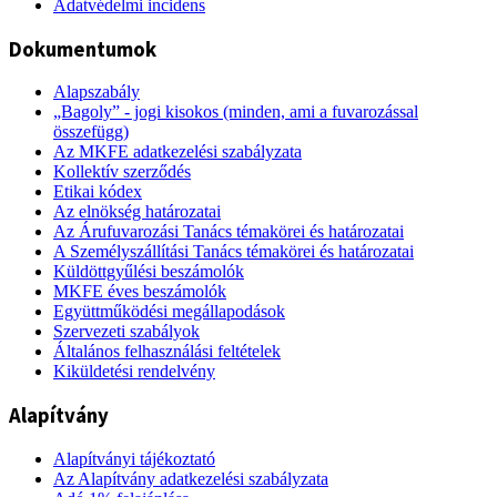
Adatvédelmi incidens
Dokumentumok
Alapszabály
„Bagoly” - jogi kisokos (minden, ami a fuvarozással
összefügg)
Az MKFE adatkezelési szabályzata
Kollektív szerződés
Etikai kódex
Az elnökség határozatai
Az Árufuvarozási Tanács témakörei és határozatai
A Személyszállítási Tanács témakörei és határozatai
Küldöttgyűlési beszámolók
MKFE éves beszámolók
Együttműködési megállapodások
Szervezeti szabályok
Általános felhasználási feltételek
Kiküldetési rendelvény
Alapítvány
Alapítványi tájékoztató
Az Alapítvány adatkezelési szabályzata