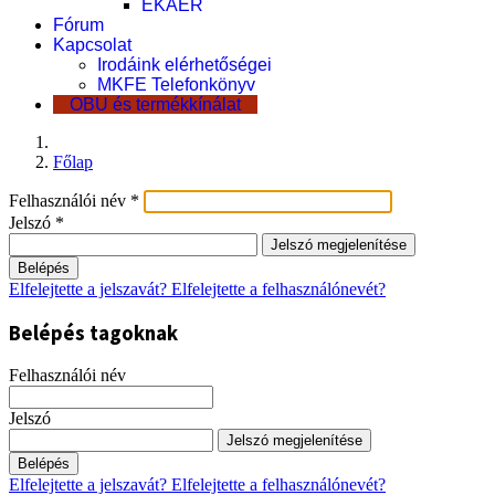
EKÁER
Fórum
Kapcsolat
Irodáink elérhetőségei
MKFE Telefonkönyv
OBU és termékkínálat
Főlap
Felhasználói név
*
Jelszó
*
Jelszó megjelenítése
Belépés
Elfelejtette a jelszavát?
Elfelejtette a felhasználónevét?
Belépés tagoknak
Felhasználói név
Jelszó
Jelszó megjelenítése
Belépés
Elfelejtette a jelszavát?
Elfelejtette a felhasználónevét?