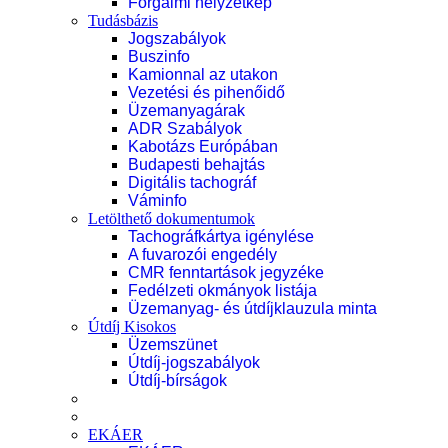
Forgalmi helyzetkép
Tudásbázis
Jogszabályok
Buszinfo
Kamionnal az utakon
Vezetési és pihenőidő
Üzemanyagárak
ADR Szabályok
Kabotázs Európában
Budapesti behajtás
Digitális tachográf
Váminfo
Letölthető dokumentumok
Tachográfkártya igénylése
A fuvarozói engedély
CMR fenntartások jegyzéke
Fedélzeti okmányok listája
Üzemanyag- és útdíjklauzula minta
Útdíj Kisokos
Üzemszünet
Útdíj-jogszabályok
Útdíj-bírságok
EKÁER