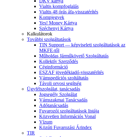
DKV kártya
Vialtis kompfoglalás
Vialtis 48 órás áfa-visszatérítés
Kompjegyek
Yes! Money Kártya
Széchenyi Kártya
Kalkulátorok
További szolgáltatások
TIN Support — képviseleti szolgáltatások az
MKFE-től
Műholdas Járműkövető Szolgáltatás
Kollektív Szerződés
Céginformáció
ESZAF jövedékiadó-visszatérítés
Vámspedíciós szoltáltatás
Távoli orvosi segítség
Ügyfélszolgálat, tanácsadás
Jogsegély Szolgálat
Vámszakmai Tanácsadás
Adótanácsadás
Fuvarozói szolgáltatások listája
Közvetlen Információs Vonal
Vízum
Közúti Fuvarozási Árindex
TIR