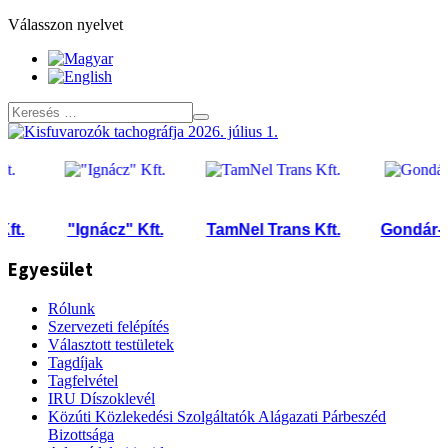
Válasszon nyelvet
.
"Ignácz" Kft.
TamNel Trans Kft.
Gondár-Tran
Egyesület
Rólunk
Szervezeti felépítés
Választott testületek
Tagdíjak
Tagfelvétel
IRU Díszoklevél
Közúti Közlekedési Szolgáltatók Alágazati Párbeszéd
Bizottsága