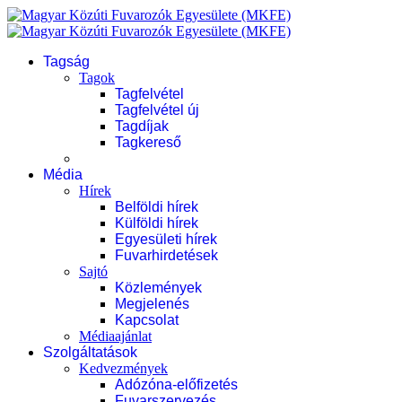
Tagság
Tagok
Tagfelvétel
Tagfelvétel új
Tagdíjak
Tagkereső
Média
Hírek
Belföldi hírek
Külföldi hírek
Egyesületi hírek
Fuvarhirdetések
Sajtó
Közlemények
Megjelenés
Kapcsolat
Médiaajánlat
Szolgáltatások
Kedvezmények
Adózóna-előfizetés
Fuvarszervezés