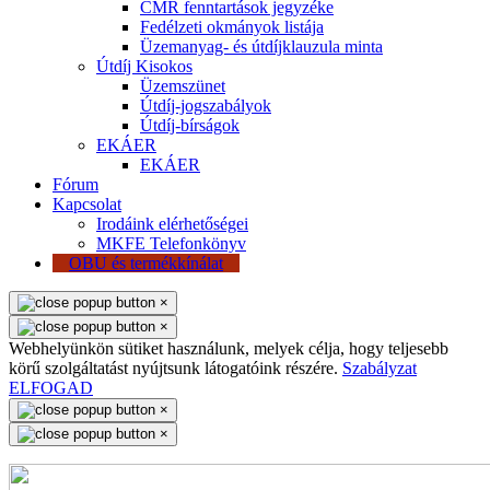
CMR fenntartások jegyzéke
Fedélzeti okmányok listája
Üzemanyag- és útdíjklauzula minta
Útdíj Kisokos
Üzemszünet
Útdíj-jogszabályok
Útdíj-bírságok
EKÁER
EKÁER
Fórum
Kapcsolat
Irodáink elérhetőségei
MKFE Telefonkönyv
OBU és termékkínálat
×
×
Webhelyünkön sütiket használunk, melyek célja, hogy teljesebb
körű szolgáltatást nyújtsunk látogatóink részére.
Szabályzat
ELFOGAD
×
×