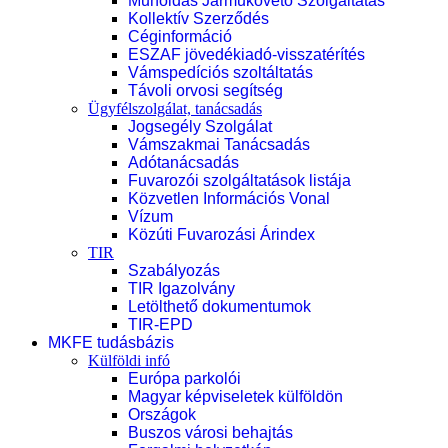
Műholdas Járműkövető Szolgáltatás
Kollektív Szerződés
Céginformáció
ESZAF jövedékiadó-visszatérítés
Vámspedíciós szoltáltatás
Távoli orvosi segítség
Ügyfélszolgálat, tanácsadás
Jogsegély Szolgálat
Vámszakmai Tanácsadás
Adótanácsadás
Fuvarozói szolgáltatások listája
Közvetlen Információs Vonal
Vízum
Közúti Fuvarozási Árindex
TIR
Szabályozás
TIR Igazolvány
Letölthető dokumentumok
TIR-EPD
MKFE tudásbázis
Külföldi infó
Európa parkolói
Magyar képviseletek külföldön
Országok
Buszos városi behajtás