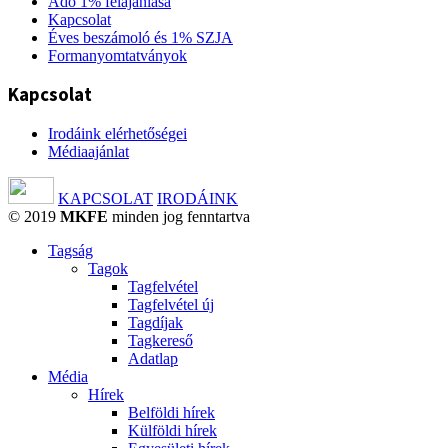
Adó 1% felajánlása
Kapcsolat
Éves beszámoló és 1% SZJA
Formanyomtatványok
Kapcsolat
Irodáink elérhetőségei
Médiaajánlat
KAPCSOLAT
IRODÁINK
© 2019
MKFE
minden jog fenntartva
Tagság
Tagok
Tagfelvétel
Tagfelvétel új
Tagdíjak
Tagkereső
Adatlap
Média
Hírek
Belföldi hírek
Külföldi hírek