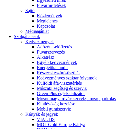
Egyesületi hírek
Fuvarhirdetések
Sajtó
Közlemények
Megjelenés
Kapcsolat
Médiaajánlat
Szolgáltatások
Kedvezmények
Adózóna-előfizetés
Fuvarszervezés
Alkatrész
Egyéb kedvezmények
Energetikai audit
Részecskeszűrő-tisztítás
Kedvezményes szaktanfolyamok
Külföldi áfa-visszatérítés
Műszaki segítség és szerviz
Green Plus égéskatalizátor
Mosonmagyaróvár: szerviz, mosó, parkolás
Kintlévőség kezelése
Mobil gumiszerviz
Kártyák és jegyek
VIALTIS
MOL Gold Europe Kártya