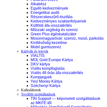
Alkatrész
Egyéb kedvezmények
Energetikai audit
Részecskeszűrő-tisztítás
Kedvezményes szaktanfolyamok
Külföldi áfa-visszatérítés
Műszaki segítség és szerviz
Green Plus égéskatalizátor
Mosonmagyaróvár: szerviz, mosó, parkolás
Kintlévőség kezelése
Mobil gumiszerviz
Kártyák és jegyek
VIALTIS
MOL Gold Europe Kártya
DKV kártya
Vialtis kompfoglalás
Vialtis 48 órás áfa-visszatérítés
Kompjegyek
Yes! Money Kártya
Széchenyi Kártya
Kalkulátorok
További szolgáltatások
TIN Support — képviseleti szolgáltatások
az MKFE-től