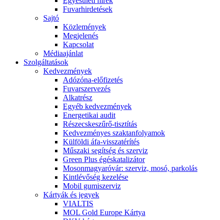
Egyesületi hírek
Fuvarhirdetések
Sajtó
Közlemények
Megjelenés
Kapcsolat
Médiaajánlat
Szolgáltatások
Kedvezmények
Adózóna-előfizetés
Fuvarszervezés
Alkatrész
Egyéb kedvezmények
Energetikai audit
Részecskeszűrő-tisztítás
Kedvezményes szaktanfolyamok
Külföldi áfa-visszatérítés
Műszaki segítség és szerviz
Green Plus égéskatalizátor
Mosonmagyaróvár: szerviz, mosó, parkolás
Kintlévőség kezelése
Mobil gumiszerviz
Kártyák és jegyek
VIALTIS
MOL Gold Europe Kártya