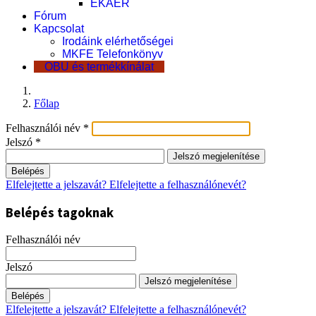
EKÁER
Fórum
Kapcsolat
Irodáink elérhetőségei
MKFE Telefonkönyv
OBU és termékkínálat
Főlap
Felhasználói név
*
Jelszó
*
Jelszó megjelenítése
Belépés
Elfelejtette a jelszavát?
Elfelejtette a felhasználónevét?
Belépés tagoknak
Felhasználói név
Jelszó
Jelszó megjelenítése
Belépés
Elfelejtette a jelszavát?
Elfelejtette a felhasználónevét?