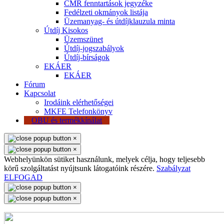
CMR fenntartások jegyzéke
Fedélzeti okmányok listája
Üzemanyag- és útdíjklauzula minta
Útdíj Kisokos
Üzemszünet
Útdíj-jogszabályok
Útdíj-bírságok
EKÁER
EKÁER
Fórum
Kapcsolat
Irodáink elérhetőségei
MKFE Telefonkönyv
OBU és termékkínálat
×
×
Webhelyünkön sütiket használunk, melyek célja, hogy teljesebb
körű szolgáltatást nyújtsunk látogatóink részére.
Szabályzat
ELFOGAD
×
×