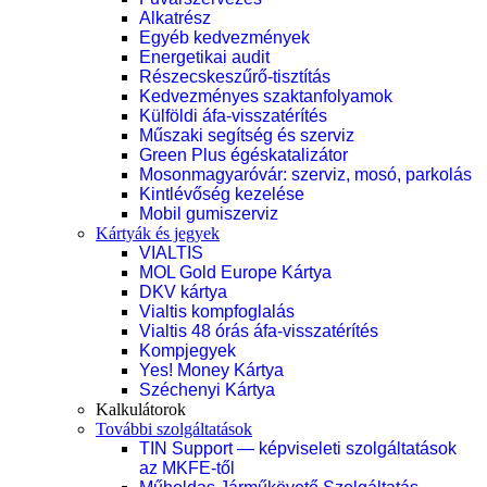
Alkatrész
Egyéb kedvezmények
Energetikai audit
Részecskeszűrő-tisztítás
Kedvezményes szaktanfolyamok
Külföldi áfa-visszatérítés
Műszaki segítség és szerviz
Green Plus égéskatalizátor
Mosonmagyaróvár: szerviz, mosó, parkolás
Kintlévőség kezelése
Mobil gumiszerviz
Kártyák és jegyek
VIALTIS
MOL Gold Europe Kártya
DKV kártya
Vialtis kompfoglalás
Vialtis 48 órás áfa-visszatérítés
Kompjegyek
Yes! Money Kártya
Széchenyi Kártya
Kalkulátorok
További szolgáltatások
TIN Support — képviseleti szolgáltatások
az MKFE-től