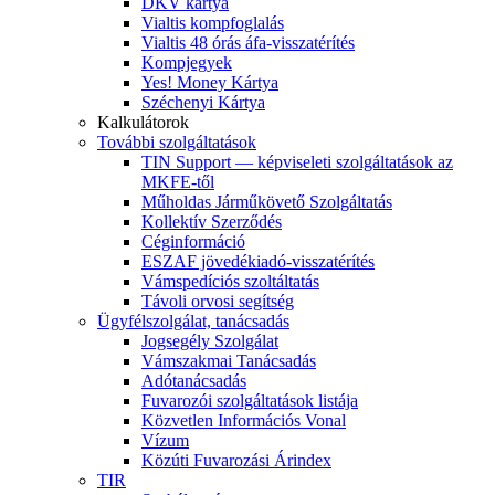
DKV kártya
Vialtis kompfoglalás
Vialtis 48 órás áfa-visszatérítés
Kompjegyek
Yes! Money Kártya
Széchenyi Kártya
Kalkulátorok
További szolgáltatások
TIN Support — képviseleti szolgáltatások az
MKFE-től
Műholdas Járműkövető Szolgáltatás
Kollektív Szerződés
Céginformáció
ESZAF jövedékiadó-visszatérítés
Vámspedíciós szoltáltatás
Távoli orvosi segítség
Ügyfélszolgálat, tanácsadás
Jogsegély Szolgálat
Vámszakmai Tanácsadás
Adótanácsadás
Fuvarozói szolgáltatások listája
Közvetlen Információs Vonal
Vízum
Közúti Fuvarozási Árindex
TIR