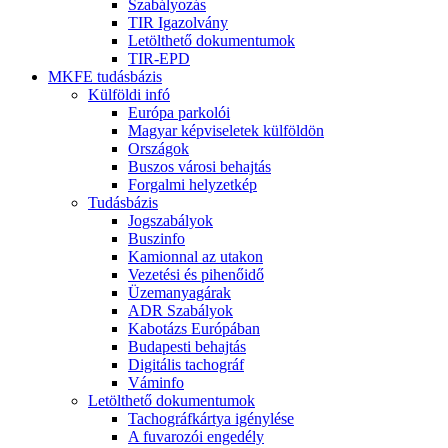
Szabályozás
TIR Igazolvány
Letölthető dokumentumok
TIR-EPD
MKFE tudásbázis
Külföldi infó
Európa parkolói
Magyar képviseletek külföldön
Országok
Buszos városi behajtás
Forgalmi helyzetkép
Tudásbázis
Jogszabályok
Buszinfo
Kamionnal az utakon
Vezetési és pihenőidő
Üzemanyagárak
ADR Szabályok
Kabotázs Európában
Budapesti behajtás
Digitális tachográf
Váminfo
Letölthető dokumentumok
Tachográfkártya igénylése
A fuvarozói engedély