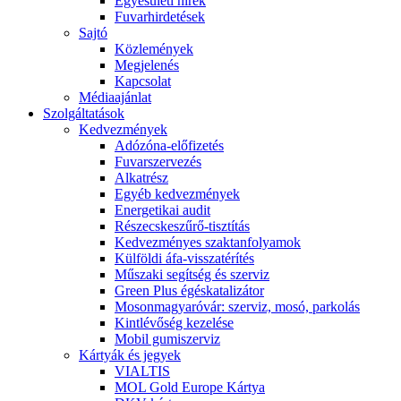
Egyesületi hírek
Fuvarhirdetések
Sajtó
Közlemények
Megjelenés
Kapcsolat
Médiaajánlat
Szolgáltatások
Kedvezmények
Adózóna-előfizetés
Fuvarszervezés
Alkatrész
Egyéb kedvezmények
Energetikai audit
Részecskeszűrő-tisztítás
Kedvezményes szaktanfolyamok
Külföldi áfa-visszatérítés
Műszaki segítség és szerviz
Green Plus égéskatalizátor
Mosonmagyaróvár: szerviz, mosó, parkolás
Kintlévőség kezelése
Mobil gumiszerviz
Kártyák és jegyek
VIALTIS
MOL Gold Europe Kártya