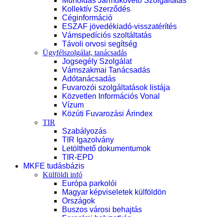
Műholdas Járműkövető Szolgáltatás
Kollektív Szerződés
Céginformáció
ESZAF jövedékiadó-visszatérítés
Vámspedíciós szoltáltatás
Távoli orvosi segítség
Ügyfélszolgálat, tanácsadás
Jogsegély Szolgálat
Vámszakmai Tanácsadás
Adótanácsadás
Fuvarozói szolgáltatások listája
Közvetlen Információs Vonal
Vízum
Közúti Fuvarozási Árindex
TIR
Szabályozás
TIR Igazolvány
Letölthető dokumentumok
TIR-EPD
MKFE tudásbázis
Külföldi infó
Európa parkolói
Magyar képviseletek külföldön
Országok
Buszos városi behajtás