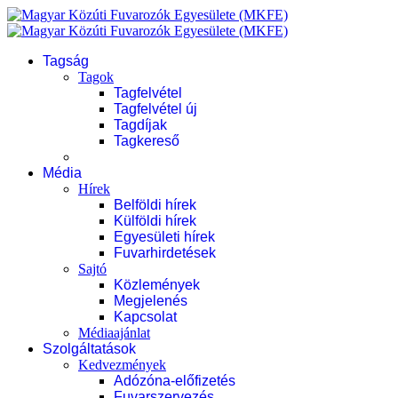
Tagság
Tagok
Tagfelvétel
Tagfelvétel új
Tagdíjak
Tagkereső
Média
Hírek
Belföldi hírek
Külföldi hírek
Egyesületi hírek
Fuvarhirdetések
Sajtó
Közlemények
Megjelenés
Kapcsolat
Médiaajánlat
Szolgáltatások
Kedvezmények
Adózóna-előfizetés
Fuvarszervezés