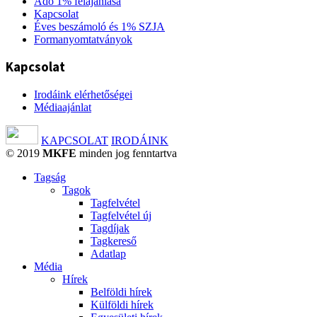
Adó 1% felajánlása
Kapcsolat
Éves beszámoló és 1% SZJA
Formanyomtatványok
Kapcsolat
Irodáink elérhetőségei
Médiaajánlat
KAPCSOLAT
IRODÁINK
© 2019
MKFE
minden jog fenntartva
Tagság
Tagok
Tagfelvétel
Tagfelvétel új
Tagdíjak
Tagkereső
Adatlap
Média
Hírek
Belföldi hírek
Külföldi hírek