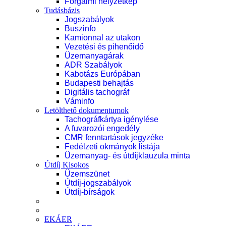
Forgalmi helyzetkép
Tudásbázis
Jogszabályok
Buszinfo
Kamionnal az utakon
Vezetési és pihenőidő
Üzemanyagárak
ADR Szabályok
Kabotázs Európában
Budapesti behajtás
Digitális tachográf
Váminfo
Letölthető dokumentumok
Tachográfkártya igénylése
A fuvarozói engedély
CMR fenntartások jegyzéke
Fedélzeti okmányok listája
Üzemanyag- és útdíjklauzula minta
Útdíj Kisokos
Üzemszünet
Útdíj-jogszabályok
Útdíj-bírságok
EKÁER