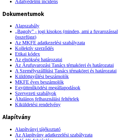
Adatvédelmi incidens
Dokumentumok
Alapszabály
„Bagoly” - jogi kisokos (minden, ami a fuvarozással
összefügg)
Az MKFE adatkezelési szabályzata
Kollektív szerződés
Etikai kódex
Az elnökség határozatai
Az Árufuvarozási Tanács témakörei és határozatai
A Személyszállítási Tanács témakörei és határozatai
Küldöttgyűlési beszámolók
MKFE éves beszámolók
Együttműködési megállapodások
Szervezeti szabályok
Általános felhasználási feltételek
Kiküldetési rendelvény
Alapítvány
Alapítványi tájékoztató
Az Alapítvány adatkezelési szabályzata