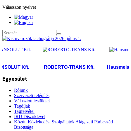
Válasszon nyelvet
OLUT Kft.
ROBERTO-TRANS Kft.
Hausmeister E
Egyesület
Rólunk
Szervezeti felépítés
Választott testületek
Tagdíjak
Tagfelvétel
IRU Díszoklevél
Közúti Közlekedési Szolgáltatók Alágazati Párbeszéd
Bizottsága