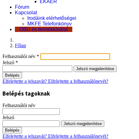
EKÁER
Fórum
Kapcsolat
Irodáink elérhetőségei
MKFE Telefonkönyv
OBU és termékkínálat
Főlap
Felhasználói név
*
Jelszó
*
Jelszó megjelenítése
Belépés
Elfelejtette a jelszavát?
Elfelejtette a felhasználónevét?
Belépés tagoknak
Felhasználói név
Jelszó
Jelszó megjelenítése
Belépés
Elfelejtette a jelszavát?
Elfelejtette a felhasználónevét?