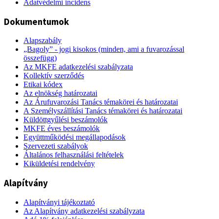
Adatvédelmi incidens
Dokumentumok
Alapszabály
„Bagoly” - jogi kisokos (minden, ami a fuvarozással
összefügg)
Az MKFE adatkezelési szabályzata
Kollektív szerződés
Etikai kódex
Az elnökség határozatai
Az Árufuvarozási Tanács témakörei és határozatai
A Személyszállítási Tanács témakörei és határozatai
Küldöttgyűlési beszámolók
MKFE éves beszámolók
Együttműködési megállapodások
Szervezeti szabályok
Általános felhasználási feltételek
Kiküldetési rendelvény
Alapítvány
Alapítványi tájékoztató
Az Alapítvány adatkezelési szabályzata