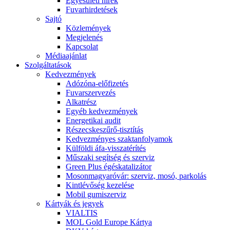
Egyesületi hírek
Fuvarhirdetések
Sajtó
Közlemények
Megjelenés
Kapcsolat
Médiaajánlat
Szolgáltatások
Kedvezmények
Adózóna-előfizetés
Fuvarszervezés
Alkatrész
Egyéb kedvezmények
Energetikai audit
Részecskeszűrő-tisztítás
Kedvezményes szaktanfolyamok
Külföldi áfa-visszatérítés
Műszaki segítség és szerviz
Green Plus égéskatalizátor
Mosonmagyaróvár: szerviz, mosó, parkolás
Kintlévőség kezelése
Mobil gumiszerviz
Kártyák és jegyek
VIALTIS
MOL Gold Europe Kártya