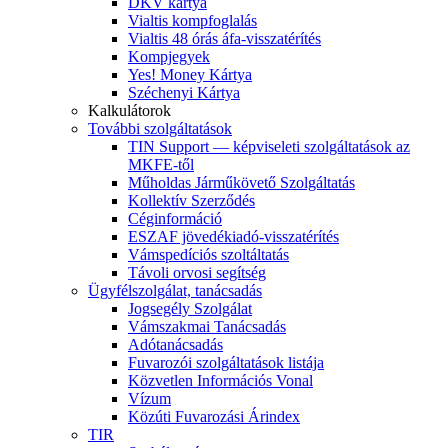
DKV kártya
Vialtis kompfoglalás
Vialtis 48 órás áfa-visszatérítés
Kompjegyek
Yes! Money Kártya
Széchenyi Kártya
Kalkulátorok
További szolgáltatások
TIN Support — képviseleti szolgáltatások az
MKFE-től
Műholdas Járműkövető Szolgáltatás
Kollektív Szerződés
Céginformáció
ESZAF jövedékiadó-visszatérítés
Vámspedíciós szoltáltatás
Távoli orvosi segítség
Ügyfélszolgálat, tanácsadás
Jogsegély Szolgálat
Vámszakmai Tanácsadás
Adótanácsadás
Fuvarozói szolgáltatások listája
Közvetlen Információs Vonal
Vízum
Közúti Fuvarozási Árindex
TIR