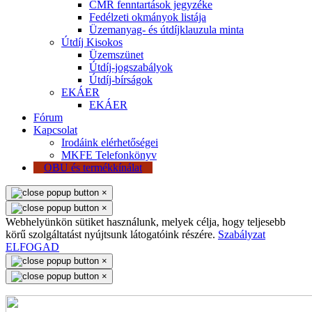
CMR fenntartások jegyzéke
Fedélzeti okmányok listája
Üzemanyag- és útdíjklauzula minta
Útdíj Kisokos
Üzemszünet
Útdíj-jogszabályok
Útdíj-bírságok
EKÁER
EKÁER
Fórum
Kapcsolat
Irodáink elérhetőségei
MKFE Telefonkönyv
OBU és termékkínálat
×
×
Webhelyünkön sütiket használunk, melyek célja, hogy teljesebb
körű szolgáltatást nyújtsunk látogatóink részére.
Szabályzat
ELFOGAD
×
×