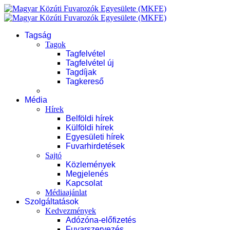
Tagság
Tagok
Tagfelvétel
Tagfelvétel új
Tagdíjak
Tagkereső
Média
Hírek
Belföldi hírek
Külföldi hírek
Egyesületi hírek
Fuvarhirdetések
Sajtó
Közlemények
Megjelenés
Kapcsolat
Médiaajánlat
Szolgáltatások
Kedvezmények
Adózóna-előfizetés
Fuvarszervezés