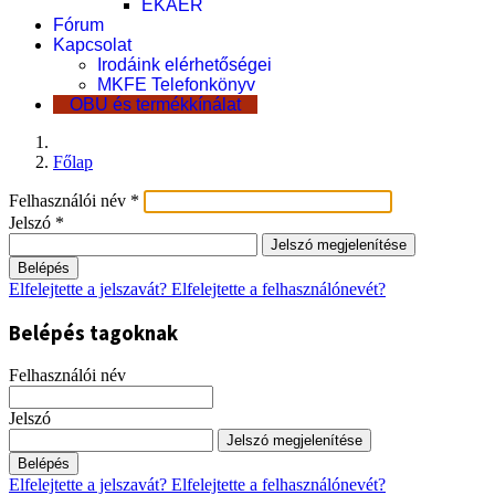
EKÁER
Fórum
Kapcsolat
Irodáink elérhetőségei
MKFE Telefonkönyv
OBU és termékkínálat
Főlap
Felhasználói név
*
Jelszó
*
Jelszó megjelenítése
Belépés
Elfelejtette a jelszavát?
Elfelejtette a felhasználónevét?
Belépés tagoknak
Felhasználói név
Jelszó
Jelszó megjelenítése
Belépés
Elfelejtette a jelszavát?
Elfelejtette a felhasználónevét?