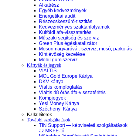
Alkatrész
Egyéb kedvezmények
Energetikai audit
Részecskeszűrő-tisztítás
Kedvezményes szaktanfolyamok
Külföldi áfa-visszatérítés
Műszaki segítség és szerviz
Green Plus égéskatalizátor
Mosonmagyaróvár: szerviz, mosó, parkolás
Kintlévőség kezelése
Mobil gumiszerviz
Kártyák és jegyek
VIALTIS
MOL Gold Europe Kártya
DKV kártya
Vialtis kompfoglalás
Vialtis 48 órás áfa-visszatérítés
Kompjegyek
Yes! Money Kártya
Széchenyi Kártya
Kalkulátorok
További szolgáltatások
TIN Support — képviseleti szolgáltatások
az MKFE-től