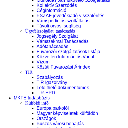
Műholdas Járműkövető Szolgáltatás
Kollektív Szerződés
Céginformáció
ESZAF jövedékiadó-visszatérítés
Vámspedíciós szoltáltatás
Távoli orvosi segítség
Ügyfélszolgálat, tanácsadás
Jogsegély Szolgálat
Vámszakmai Tanácsadás
Adótanácsadás
Fuvarozói szolgáltatások listája
Közvetlen Információs Vonal
Vízum
Közúti Fuvarozási Árindex
TIR
Szabályozás
TIR Igazolvány
Letölthető dokumentumok
TIR-EPD
MKFE tudásbázis
Külföldi infó
Európa parkolói
Magyar képviseletek külföldön
Országok
Buszos városi behajtás