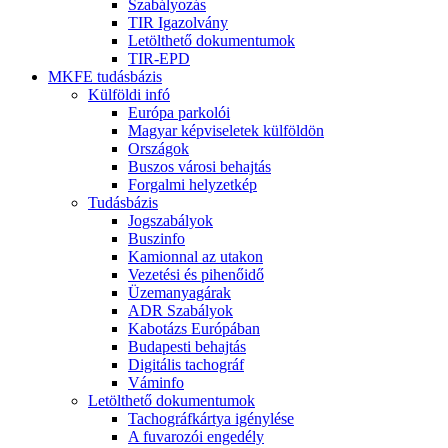
Szabályozás
TIR Igazolvány
Letölthető dokumentumok
TIR-EPD
MKFE tudásbázis
Külföldi infó
Európa parkolói
Magyar képviseletek külföldön
Országok
Buszos városi behajtás
Forgalmi helyzetkép
Tudásbázis
Jogszabályok
Buszinfo
Kamionnal az utakon
Vezetési és pihenőidő
Üzemanyagárak
ADR Szabályok
Kabotázs Európában
Budapesti behajtás
Digitális tachográf
Váminfo
Letölthető dokumentumok
Tachográfkártya igénylése
A fuvarozói engedély