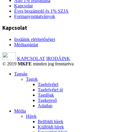
Adó 1% felajánlása
Kapcsolat
Éves beszámoló és 1% SZJA
Formanyomtatványok
Kapcsolat
Irodáink elérhetőségei
Médiaajánlat
KAPCSOLAT
IRODÁINK
© 2019
MKFE
minden jog fenntartva
Tagság
Tagok
Tagfelvétel
Tagfelvétel új
Tagdíjak
Tagkereső
Adatlap
Média
Hírek
Belföldi hírek
Külföldi hírek