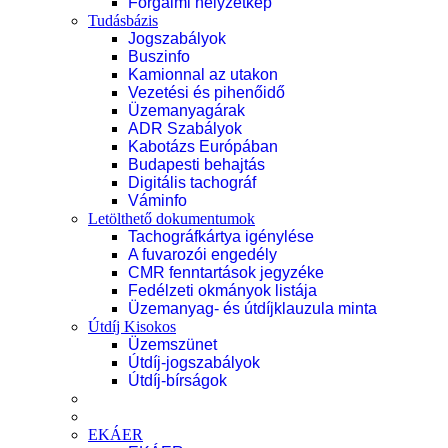
Forgalmi helyzetkép
Tudásbázis
Jogszabályok
Buszinfo
Kamionnal az utakon
Vezetési és pihenőidő
Üzemanyagárak
ADR Szabályok
Kabotázs Európában
Budapesti behajtás
Digitális tachográf
Váminfo
Letölthető dokumentumok
Tachográfkártya igénylése
A fuvarozói engedély
CMR fenntartások jegyzéke
Fedélzeti okmányok listája
Üzemanyag- és útdíjklauzula minta
Útdíj Kisokos
Üzemszünet
Útdíj-jogszabályok
Útdíj-bírságok
EKÁER