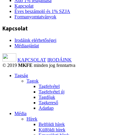
Adó 1% felajánlása
Kapcsolat
Éves beszámoló és 1% SZJA
Formanyomtatványok
Kapcsolat
Irodáink elérhetőségei
Médiaajánlat
KAPCSOLAT
IRODÁINK
© 2019
MKFE
minden jog fenntartva
Tagság
Tagok
Tagfelvétel
Tagfelvétel új
Tagdíjak
Tagkereső
Adatlap
Média
Hírek
Belföldi hírek
Külföldi hírek