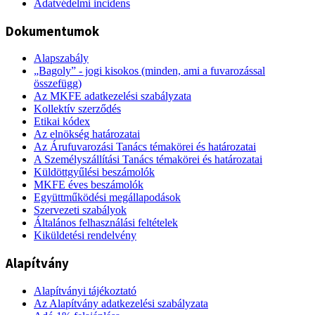
Adatvédelmi incidens
Dokumentumok
Alapszabály
„Bagoly” - jogi kisokos (minden, ami a fuvarozással
összefügg)
Az MKFE adatkezelési szabályzata
Kollektív szerződés
Etikai kódex
Az elnökség határozatai
Az Árufuvarozási Tanács témakörei és határozatai
A Személyszállítási Tanács témakörei és határozatai
Küldöttgyűlési beszámolók
MKFE éves beszámolók
Együttműködési megállapodások
Szervezeti szabályok
Általános felhasználási feltételek
Kiküldetési rendelvény
Alapítvány
Alapítványi tájékoztató
Az Alapítvány adatkezelési szabályzata