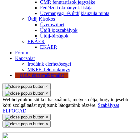
CMR fenntartások jegyzéke
Fedélzeti okmányok listája
Üzemanyag- és útdíjklauzula minta
Útdíj Kisokos
Üzemszünet
Útdíj-jogszabályok
Útdíj-bírságok
EKÁER
EKÁER
Fórum
Kapcsolat
Irodáink elérhetőségei
MKFE Telefonkönyv
OBU és termékkínálat
×
×
Webhelyünkön sütiket használunk, melyek célja, hogy teljesebb
körű szolgáltatást nyújtsunk látogatóink részére.
Szabályzat
ELFOGAD
×
×