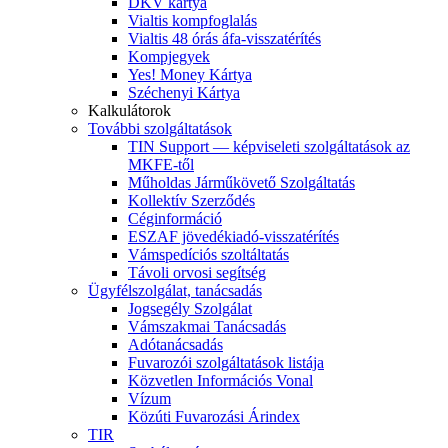
DKV kártya
Vialtis kompfoglalás
Vialtis 48 órás áfa-visszatérítés
Kompjegyek
Yes! Money Kártya
Széchenyi Kártya
Kalkulátorok
További szolgáltatások
TIN Support — képviseleti szolgáltatások az
MKFE-től
Műholdas Járműkövető Szolgáltatás
Kollektív Szerződés
Céginformáció
ESZAF jövedékiadó-visszatérítés
Vámspedíciós szoltáltatás
Távoli orvosi segítség
Ügyfélszolgálat, tanácsadás
Jogsegély Szolgálat
Vámszakmai Tanácsadás
Adótanácsadás
Fuvarozói szolgáltatások listája
Közvetlen Információs Vonal
Vízum
Közúti Fuvarozási Árindex
TIR