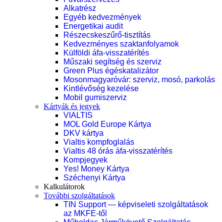
Alkatrész
Egyéb kedvezmények
Energetikai audit
Részecskeszűrő-tisztítás
Kedvezményes szaktanfolyamok
Külföldi áfa-visszatérítés
Műszaki segítség és szerviz
Green Plus égéskatalizátor
Mosonmagyaróvár: szerviz, mosó, parkolás
Kintlévőség kezelése
Mobil gumiszerviz
Kártyák és jegyek
VIALTIS
MOL Gold Europe Kártya
DKV kártya
Vialtis kompfoglalás
Vialtis 48 órás áfa-visszatérítés
Kompjegyek
Yes! Money Kártya
Széchenyi Kártya
Kalkulátorok
További szolgáltatások
TIN Support — képviseleti szolgáltatások
az MKFE-től