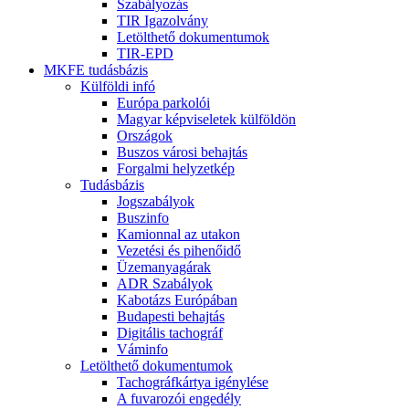
Szabályozás
TIR Igazolvány
Letölthető dokumentumok
TIR-EPD
MKFE tudásbázis
Külföldi infó
Európa parkolói
Magyar képviseletek külföldön
Országok
Buszos városi behajtás
Forgalmi helyzetkép
Tudásbázis
Jogszabályok
Buszinfo
Kamionnal az utakon
Vezetési és pihenőidő
Üzemanyagárak
ADR Szabályok
Kabotázs Európában
Budapesti behajtás
Digitális tachográf
Váminfo
Letölthető dokumentumok
Tachográfkártya igénylése
A fuvarozói engedély