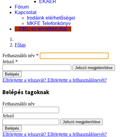
EKÁER
Fórum
Kapcsolat
Irodáink elérhetőségei
MKFE Telefonkönyv
OBU és termékkínálat
Főlap
Felhasználói név
*
Jelszó
*
Jelszó megjelenítése
Belépés
Elfelejtette a jelszavát?
Elfelejtette a felhasználónevét?
Belépés tagoknak
Felhasználói név
Jelszó
Jelszó megjelenítése
Belépés
Elfelejtette a jelszavát?
Elfelejtette a felhasználónevét?