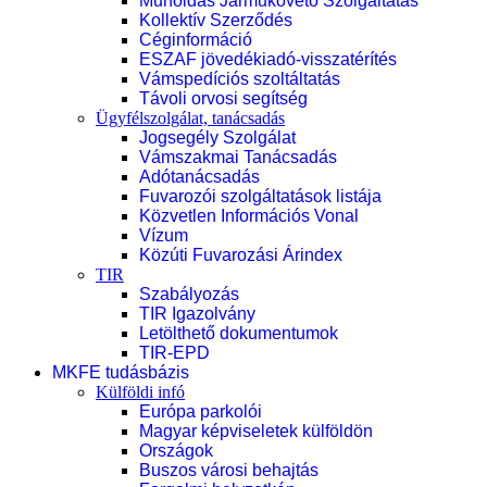
Műholdas Járműkövető Szolgáltatás
Kollektív Szerződés
Céginformáció
ESZAF jövedékiadó-visszatérítés
Vámspedíciós szoltáltatás
Távoli orvosi segítség
Ügyfélszolgálat, tanácsadás
Jogsegély Szolgálat
Vámszakmai Tanácsadás
Adótanácsadás
Fuvarozói szolgáltatások listája
Közvetlen Információs Vonal
Vízum
Közúti Fuvarozási Árindex
TIR
Szabályozás
TIR Igazolvány
Letölthető dokumentumok
TIR-EPD
MKFE tudásbázis
Külföldi infó
Európa parkolói
Magyar képviseletek külföldön
Országok
Buszos városi behajtás