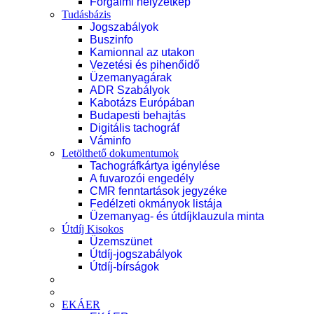
Forgalmi helyzetkép
Tudásbázis
Jogszabályok
Buszinfo
Kamionnal az utakon
Vezetési és pihenőidő
Üzemanyagárak
ADR Szabályok
Kabotázs Európában
Budapesti behajtás
Digitális tachográf
Váminfo
Letölthető dokumentumok
Tachográfkártya igénylése
A fuvarozói engedély
CMR fenntartások jegyzéke
Fedélzeti okmányok listája
Üzemanyag- és útdíjklauzula minta
Útdíj Kisokos
Üzemszünet
Útdíj-jogszabályok
Útdíj-bírságok
EKÁER