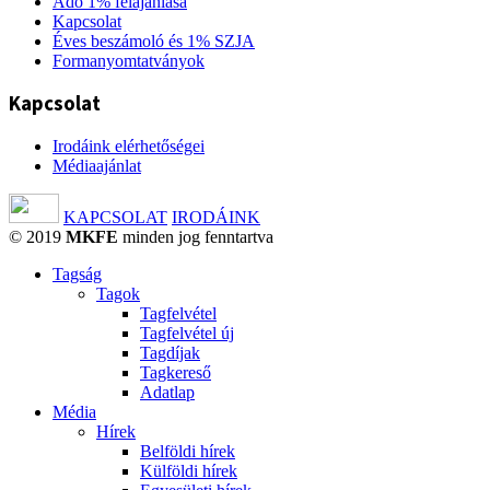
Adó 1% felajánlása
Kapcsolat
Éves beszámoló és 1% SZJA
Formanyomtatványok
Kapcsolat
Irodáink elérhetőségei
Médiaajánlat
KAPCSOLAT
IRODÁINK
© 2019
MKFE
minden jog fenntartva
Tagság
Tagok
Tagfelvétel
Tagfelvétel új
Tagdíjak
Tagkereső
Adatlap
Média
Hírek
Belföldi hírek
Külföldi hírek