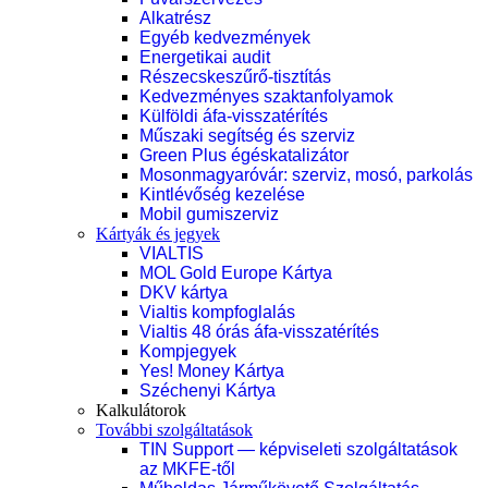
Alkatrész
Egyéb kedvezmények
Energetikai audit
Részecskeszűrő-tisztítás
Kedvezményes szaktanfolyamok
Külföldi áfa-visszatérítés
Műszaki segítség és szerviz
Green Plus égéskatalizátor
Mosonmagyaróvár: szerviz, mosó, parkolás
Kintlévőség kezelése
Mobil gumiszerviz
Kártyák és jegyek
VIALTIS
MOL Gold Europe Kártya
DKV kártya
Vialtis kompfoglalás
Vialtis 48 órás áfa-visszatérítés
Kompjegyek
Yes! Money Kártya
Széchenyi Kártya
Kalkulátorok
További szolgáltatások
TIN Support — képviseleti szolgáltatások
az MKFE-től