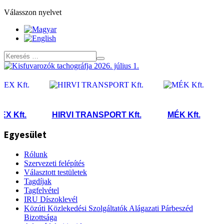
Válasszon nyelvet
Kft.
HIRVI TRANSPORT Kft.
MÉK Kft.
E
Egyesület
Rólunk
Szervezeti felépítés
Választott testületek
Tagdíjak
Tagfelvétel
IRU Díszoklevél
Közúti Közlekedési Szolgáltatók Alágazati Párbeszéd
Bizottsága