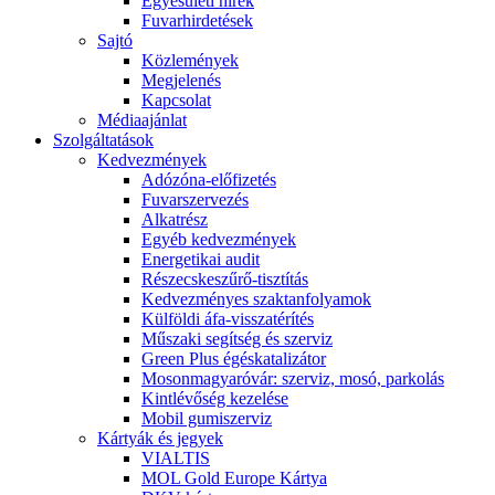
Egyesületi hírek
Fuvarhirdetések
Sajtó
Közlemények
Megjelenés
Kapcsolat
Médiaajánlat
Szolgáltatások
Kedvezmények
Adózóna-előfizetés
Fuvarszervezés
Alkatrész
Egyéb kedvezmények
Energetikai audit
Részecskeszűrő-tisztítás
Kedvezményes szaktanfolyamok
Külföldi áfa-visszatérítés
Műszaki segítség és szerviz
Green Plus égéskatalizátor
Mosonmagyaróvár: szerviz, mosó, parkolás
Kintlévőség kezelése
Mobil gumiszerviz
Kártyák és jegyek
VIALTIS
MOL Gold Europe Kártya