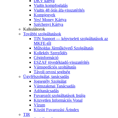
DKV kártya
Vialtis kompfoglalás
Vialtis 48 órás áfa-visszatérítés
Kompjegyek
Yes! Money Kártya
Széchenyi Kártya
Kalkulátorok
További szolgáltatások
TIN Support — képviseleti szolgáltatások az
MKFE-től
Műholdas Járműkövető Szolgáltatás
Kollektív Szerződés
Céginformáció
ESZAF jövedékiadó-visszatérítés
Vámspedíciós szoltáltatás
Távoli orvosi segítség
Ügyfélszolgálat, tanácsadás
Jogsegély Szolgálat
Vámszakmai Tanácsadás
Adótanácsadás
Fuvarozói szolgáltatások listája
Közvetlen Információs Vonal
Vízum
Közúti Fuvarozási Árindex
TIR