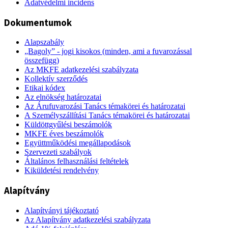
Adatvédelmi incidens
Dokumentumok
Alapszabály
„Bagoly” - jogi kisokos (minden, ami a fuvarozással
összefügg)
Az MKFE adatkezelési szabályzata
Kollektív szerződés
Etikai kódex
Az elnökség határozatai
Az Árufuvarozási Tanács témakörei és határozatai
A Személyszállítási Tanács témakörei és határozatai
Küldöttgyűlési beszámolók
MKFE éves beszámolók
Együttműködési megállapodások
Szervezeti szabályok
Általános felhasználási feltételek
Kiküldetési rendelvény
Alapítvány
Alapítványi tájékoztató
Az Alapítvány adatkezelési szabályzata