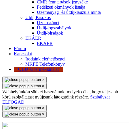
CMR fenntartások jegyzéke
Fedélzeti okmányok listája
Üzemanyag- és útdíjklauzula minta
Útdíj Kisokos
Üzemszünet
Útdíj-jogszabályok
Útdíj-bírságok
EKÁER
EKÁER
Fórum
Kapcsolat
Irodáink elérhetőségei
MKFE Telefonkönyv
OBU és termékkínálat
×
×
Webhelyünkön sütiket használunk, melyek célja, hogy teljesebb
körű szolgáltatást nyújtsunk látogatóink részére.
Szabályzat
ELFOGAD
×
×