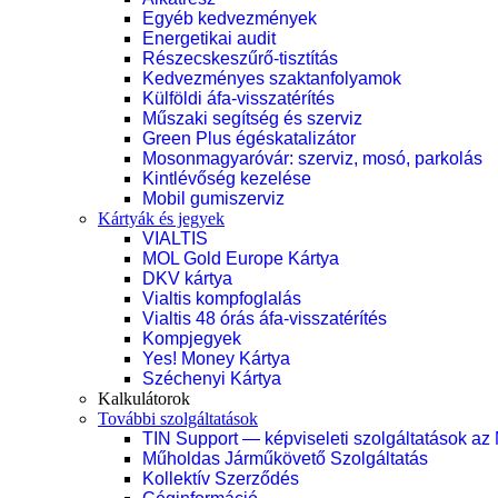
Egyéb kedvezmények
Energetikai audit
Részecskeszűrő-tisztítás
Kedvezményes szaktanfolyamok
Külföldi áfa-visszatérítés
Műszaki segítség és szerviz
Green Plus égéskatalizátor
Mosonmagyaróvár: szerviz, mosó, parkolás
Kintlévőség kezelése
Mobil gumiszerviz
Kártyák és jegyek
VIALTIS
MOL Gold Europe Kártya
DKV kártya
Vialtis kompfoglalás
Vialtis 48 órás áfa-visszatérítés
Kompjegyek
Yes! Money Kártya
Széchenyi Kártya
Kalkulátorok
További szolgáltatások
TIN Support — képviseleti szolgáltatások az
Műholdas Járműkövető Szolgáltatás
Kollektív Szerződés