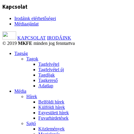
Kapcsolat
Irodáink elérhetőségei
Médiaajánlat
KAPCSOLAT
IRODÁINK
© 2019
MKFE
minden jog fenntartva
Tagság
Tagok
Tagfelvétel
Tagfelvétel új
Tagdíjak
Tagkereső
Adatlap
Média
Hírek
Belföldi hírek
Külföldi hírek
Egyesületi hírek
Fuvarhirdetések
Sajtó
Közlemények