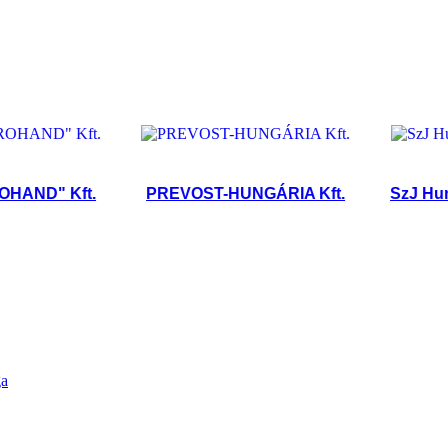
D" Kft.
PREVOST-HUNGÁRIA Kft.
SzJ Hungary
ga