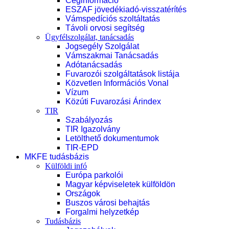
Céginformáció
ESZAF jövedékiadó-visszatérítés
Vámspedíciós szoltáltatás
Távoli orvosi segítség
Ügyfélszolgálat, tanácsadás
Jogsegély Szolgálat
Vámszakmai Tanácsadás
Adótanácsadás
Fuvarozói szolgáltatások listája
Közvetlen Információs Vonal
Vízum
Közúti Fuvarozási Árindex
TIR
Szabályozás
TIR Igazolvány
Letölthető dokumentumok
TIR-EPD
MKFE tudásbázis
Külföldi infó
Európa parkolói
Magyar képviseletek külföldön
Országok
Buszos városi behajtás
Forgalmi helyzetkép
Tudásbázis