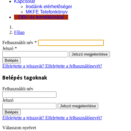
Kapcsolat
Irodáink elérhetőségei
MKFE Telefonkönyv
OBU és termékkínálat
Főlap
Felhasználói név
*
Jelszó
*
Jelszó megjelenítése
Belépés
Elfelejtette a jelszavát?
Elfelejtette a felhasználónevét?
Belépés tagoknak
Felhasználói név
Jelszó
Jelszó megjelenítése
Belépés
Elfelejtette a jelszavát?
Elfelejtette a felhasználónevét?
Válasszon nyelvet