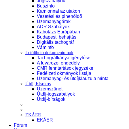
Jogszabályok
Buszinfo
Kamionnal az utakon
Vezetési és pihenőidő
Üzemanyagárak
ADR Szabályok
Kabotázs Európában
Budapesti behajtás
Digitális tachográf
Váminfo
Letölthető dokumentumok
Tachográfkártya igénylése
A fuvarozói engedély
CMR fenntartások jegyzéke
Fedélzeti okmányok listája
Üzemanyag- és útdíjklauzula minta
Útdíj Kisokos
Üzemszünet
Útdíj-jogszabályok
Útdíj-bírságok
EKÁER
EKÁER
Fórum