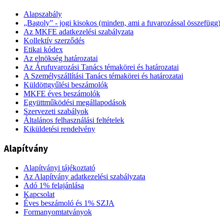
Alapszabály
„Bagoly” - jogi kisokos (minden, ami a fuvarozással összefügg
Az MKFE adatkezelési szabályzata
Kollektív szerződés
Etikai kódex
Az elnökség határozatai
Az Árufuvarozási Tanács témakörei és határozatai
A Személyszállítási Tanács témakörei és határozatai
Küldöttgyűlési beszámolók
MKFE éves beszámolók
Együttműködési megállapodások
Szervezeti szabályok
Általános felhasználási feltételek
Kiküldetési rendelvény
Alapítvány
Alapítványi tájékoztató
Az Alapítvány adatkezelési szabályzata
Adó 1% felajánlása
Kapcsolat
Éves beszámoló és 1% SZJA
Formanyomtatványok