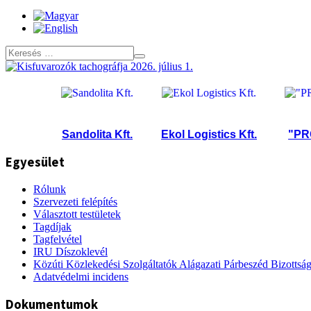
t.
Sandolita Kft.
Ekol Logistics Kft.
"PROHAN
Egyesület
Rólunk
Szervezeti felépítés
Választott testületek
Tagdíjak
Tagfelvétel
IRU Díszoklevél
Közúti Közlekedési Szolgáltatók Alágazati Párbeszéd Bizottsá
Adatvédelmi incidens
Dokumentumok