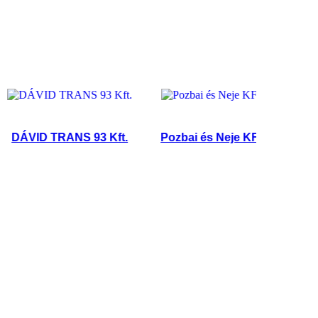
VID TRANS 93 Kft.
Pozbai és Neje KFT.
K és V K