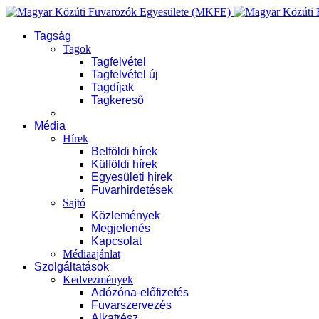
Tagság
Tagok
Tagfelvétel
Tagfelvétel új
Tagdíjak
Tagkereső
Média
Hírek
Belföldi hírek
Külföldi hírek
Egyesületi hírek
Fuvarhirdetések
Sajtó
Közlemények
Megjelenés
Kapcsolat
Médiaajánlat
Szolgáltatások
Kedvezmények
Adózóna-előfizetés
Fuvarszervezés
Alkatrész