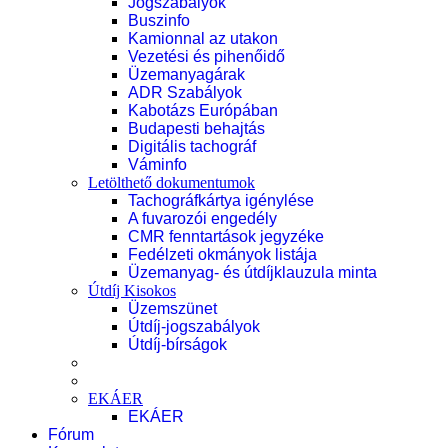
Jogszabályok
Buszinfo
Kamionnal az utakon
Vezetési és pihenőidő
Üzemanyagárak
ADR Szabályok
Kabotázs Európában
Budapesti behajtás
Digitális tachográf
Váminfo
Letölthető dokumentumok
Tachográfkártya igénylése
A fuvarozói engedély
CMR fenntartások jegyzéke
Fedélzeti okmányok listája
Üzemanyag- és útdíjklauzula minta
Útdíj Kisokos
Üzemszünet
Útdíj-jogszabályok
Útdíj-bírságok
EKÁER
EKÁER
Fórum