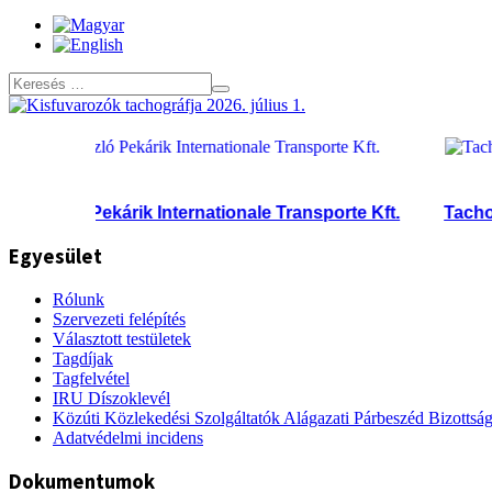
ászló Pekárik Internationale Transporte Kft.
Tacho Cent
Egyesület
Rólunk
Szervezeti felépítés
Választott testületek
Tagdíjak
Tagfelvétel
IRU Díszoklevél
Közúti Közlekedési Szolgáltatók Alágazati Párbeszéd Bizottsá
Adatvédelmi incidens
Dokumentumok