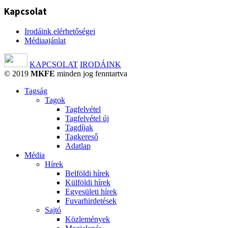
Kapcsolat
Irodáink elérhetőségei
Médiaajánlat
KAPCSOLAT
IRODÁINK
© 2019
MKFE
minden jog fenntartva
Tagság
Tagok
Tagfelvétel
Tagfelvétel új
Tagdíjak
Tagkereső
Adatlap
Média
Hírek
Belföldi hírek
Külföldi hírek
Egyesületi hírek
Fuvarhirdetések
Sajtó
Közlemények