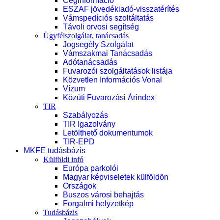
Céginformáció
ESZAF jövedékiadó-visszatérítés
Vámspedíciós szoltáltatás
Távoli orvosi segítség
Ügyfélszolgálat, tanácsadás
Jogsegély Szolgálat
Vámszakmai Tanácsadás
Adótanácsadás
Fuvarozói szolgáltatások listája
Közvetlen Információs Vonal
Vízum
Közúti Fuvarozási Árindex
TIR
Szabályozás
TIR Igazolvány
Letölthető dokumentumok
TIR-EPD
MKFE tudásbázis
Külföldi infó
Európa parkolói
Magyar képviseletek külföldön
Országok
Buszos városi behajtás
Forgalmi helyzetkép
Tudásbázis