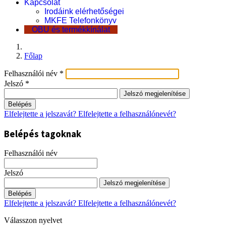
Kapcsolat
Irodáink elérhetőségei
MKFE Telefonkönyv
OBU és termékkínálat
Főlap
Felhasználói név
*
Jelszó
*
Jelszó megjelenítése
Belépés
Elfelejtette a jelszavát?
Elfelejtette a felhasználónevét?
Belépés tagoknak
Felhasználói név
Jelszó
Jelszó megjelenítése
Belépés
Elfelejtette a jelszavát?
Elfelejtette a felhasználónevét?
Válasszon nyelvet