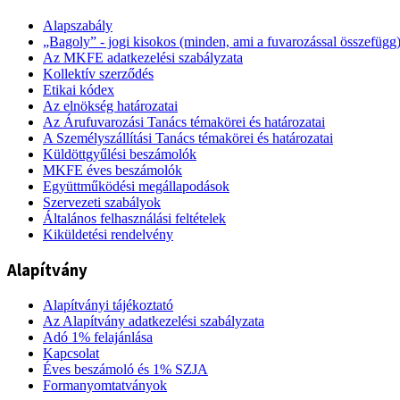
Alapszabály
„Bagoly” - jogi kisokos (minden, ami a fuvarozással összefügg
Az MKFE adatkezelési szabályzata
Kollektív szerződés
Etikai kódex
Az elnökség határozatai
Az Árufuvarozási Tanács témakörei és határozatai
A Személyszállítási Tanács témakörei és határozatai
Küldöttgyűlési beszámolók
MKFE éves beszámolók
Együttműködési megállapodások
Szervezeti szabályok
Általános felhasználási feltételek
Kiküldetési rendelvény
Alapítvány
Alapítványi tájékoztató
Az Alapítvány adatkezelési szabályzata
Adó 1% felajánlása
Kapcsolat
Éves beszámoló és 1% SZJA
Formanyomtatványok