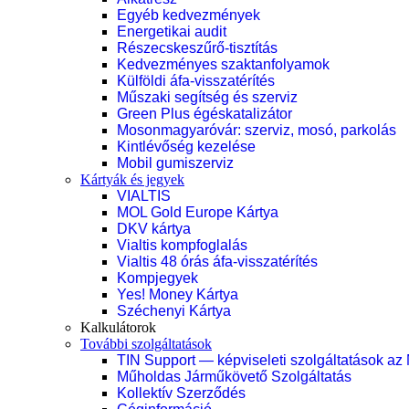
Egyéb kedvezmények
Energetikai audit
Részecskeszűrő-tisztítás
Kedvezményes szaktanfolyamok
Külföldi áfa-visszatérítés
Műszaki segítség és szerviz
Green Plus égéskatalizátor
Mosonmagyaróvár: szerviz, mosó, parkolás
Kintlévőség kezelése
Mobil gumiszerviz
Kártyák és jegyek
VIALTIS
MOL Gold Europe Kártya
DKV kártya
Vialtis kompfoglalás
Vialtis 48 órás áfa-visszatérítés
Kompjegyek
Yes! Money Kártya
Széchenyi Kártya
Kalkulátorok
További szolgáltatások
TIN Support — képviseleti szolgáltatások az
Műholdas Járműkövető Szolgáltatás
Kollektív Szerződés