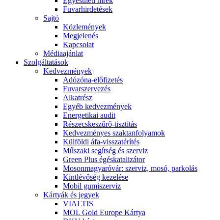
Egyesületi hírek
Fuvarhirdetések
Sajtó
Közlemények
Megjelenés
Kapcsolat
Médiaajánlat
Szolgáltatások
Kedvezmények
Adózóna-előfizetés
Fuvarszervezés
Alkatrész
Egyéb kedvezmények
Energetikai audit
Részecskeszűrő-tisztítás
Kedvezményes szaktanfolyamok
Külföldi áfa-visszatérítés
Műszaki segítség és szerviz
Green Plus égéskatalizátor
Mosonmagyaróvár: szerviz, mosó, parkolás
Kintlévőség kezelése
Mobil gumiszerviz
Kártyák és jegyek
VIALTIS
MOL Gold Europe Kártya