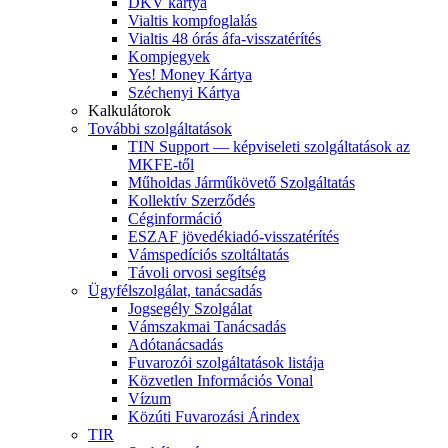
DKV kártya
Vialtis kompfoglalás
Vialtis 48 órás áfa-visszatérítés
Kompjegyek
Yes! Money Kártya
Széchenyi Kártya
Kalkulátorok
További szolgáltatások
TIN Support — képviseleti szolgáltatások az
MKFE-től
Műholdas Járműkövető Szolgáltatás
Kollektív Szerződés
Céginformáció
ESZAF jövedékiadó-visszatérítés
Vámspedíciós szoltáltatás
Távoli orvosi segítség
Ügyfélszolgálat, tanácsadás
Jogsegély Szolgálat
Vámszakmai Tanácsadás
Adótanácsadás
Fuvarozói szolgáltatások listája
Közvetlen Információs Vonal
Vízum
Közúti Fuvarozási Árindex
TIR