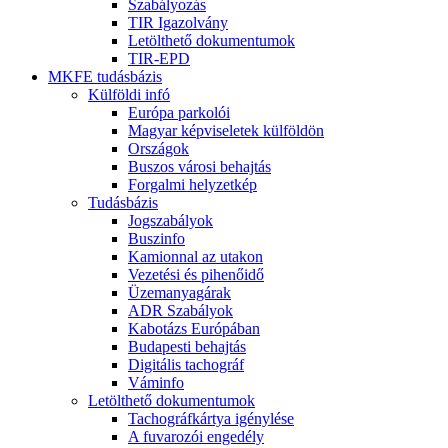
Szabályozás
TIR Igazolvány
Letölthető dokumentumok
TIR-EPD
MKFE tudásbázis
Külföldi infó
Európa parkolói
Magyar képviseletek külföldön
Országok
Buszos városi behajtás
Forgalmi helyzetkép
Tudásbázis
Jogszabályok
Buszinfo
Kamionnal az utakon
Vezetési és pihenőidő
Üzemanyagárak
ADR Szabályok
Kabotázs Európában
Budapesti behajtás
Digitális tachográf
Váminfo
Letölthető dokumentumok
Tachográfkártya igénylése
A fuvarozói engedély