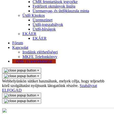
CMR fenntartások jegyzéke
Fedélzeti okmányok listája
Üzemanyag- és útdíjklauzula minta
Útdíj Kisokos
Üzemszünet
Útdíj-jogszabályok
Útdíj-bírságok
EKÁER
EKÁER
Fórum
Kapcsolat
Irodáink elérhetőségei
MKFE Telefonkönyv
OBU és termékkínálat
×
×
Webhelyünkön sütiket használunk, melyek célja, hogy teljesebb
körű szolgáltatást nyújtsunk látogatóink részére.
Szabályzat
ELFOGAD
×
×