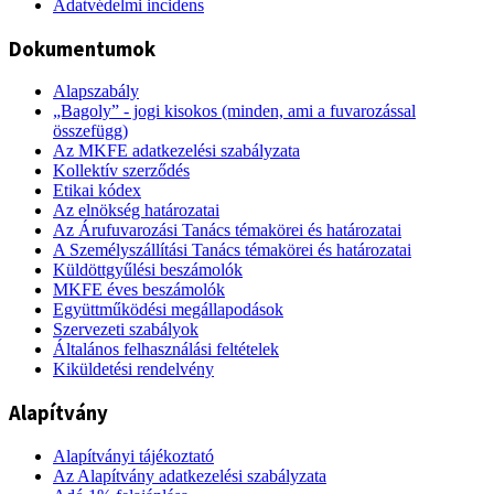
Adatvédelmi incidens
Dokumentumok
Alapszabály
„Bagoly” - jogi kisokos (minden, ami a fuvarozással
összefügg)
Az MKFE adatkezelési szabályzata
Kollektív szerződés
Etikai kódex
Az elnökség határozatai
Az Árufuvarozási Tanács témakörei és határozatai
A Személyszállítási Tanács témakörei és határozatai
Küldöttgyűlési beszámolók
MKFE éves beszámolók
Együttműködési megállapodások
Szervezeti szabályok
Általános felhasználási feltételek
Kiküldetési rendelvény
Alapítvány
Alapítványi tájékoztató
Az Alapítvány adatkezelési szabályzata