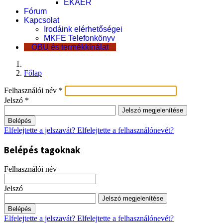
EKÁER
Fórum
Kapcsolat
Irodáink elérhetőségei
MKFE Telefonkönyv
OBU és termékkínálat
Főlap
Felhasználói név
*
Jelszó
*
Jelszó megjelenítése
Belépés
Elfelejtette a jelszavát?
Elfelejtette a felhasználónevét?
Belépés tagoknak
Felhasználói név
Jelszó
Jelszó megjelenítése
Belépés
Elfelejtette a jelszavát?
Elfelejtette a felhasználónevét?