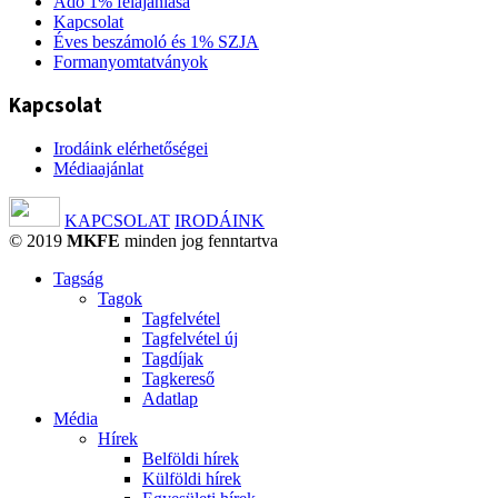
Adó 1% felajánlása
Kapcsolat
Éves beszámoló és 1% SZJA
Formanyomtatványok
Kapcsolat
Irodáink elérhetőségei
Médiaajánlat
KAPCSOLAT
IRODÁINK
© 2019
MKFE
minden jog fenntartva
Tagság
Tagok
Tagfelvétel
Tagfelvétel új
Tagdíjak
Tagkereső
Adatlap
Média
Hírek
Belföldi hírek
Külföldi hírek