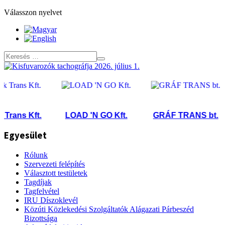
Válasszon nyelvet
ans Kft.
LOAD 'N GO Kft.
GRÁF TRANS bt.
Egyesület
Rólunk
Szervezeti felépítés
Választott testületek
Tagdíjak
Tagfelvétel
IRU Díszoklevél
Közúti Közlekedési Szolgáltatók Alágazati Párbeszéd
Bizottsága