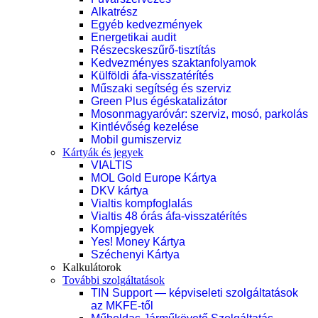
Alkatrész
Egyéb kedvezmények
Energetikai audit
Részecskeszűrő-tisztítás
Kedvezményes szaktanfolyamok
Külföldi áfa-visszatérítés
Műszaki segítség és szerviz
Green Plus égéskatalizátor
Mosonmagyaróvár: szerviz, mosó, parkolás
Kintlévőség kezelése
Mobil gumiszerviz
Kártyák és jegyek
VIALTIS
MOL Gold Europe Kártya
DKV kártya
Vialtis kompfoglalás
Vialtis 48 órás áfa-visszatérítés
Kompjegyek
Yes! Money Kártya
Széchenyi Kártya
Kalkulátorok
További szolgáltatások
TIN Support — képviseleti szolgáltatások
az MKFE-től