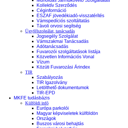
Műholdas Járműkövető Szolgáltatás
Kollektív Szerződés
Céginformáció
ESZAF jövedékiadó-visszatérítés
Vámspedíciós szoltáltatás
Távoli orvosi segítség
Ügyfélszolgálat, tanácsadás
Jogsegély Szolgálat
Vámszakmai Tanácsadás
Adótanácsadás
Fuvarozói szolgáltatások listája
Közvetlen Információs Vonal
Vízum
Közúti Fuvarozási Árindex
TIR
Szabályozás
TIR Igazolvány
Letölthető dokumentumok
TIR-EPD
MKFE tudásbázis
Külföldi infó
Európa parkolói
Magyar képviseletek külföldön
Országok
Buszos városi behajtás