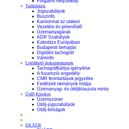
Forgalmi helyzetkép
Tudásbázis
Jogszabályok
Buszinfo
Kamionnal az utakon
Vezetési és pihenőidő
Üzemanyagárak
ADR Szabályok
Kabotázs Európában
Budapesti behajtás
Digitális tachográf
Váminfo
Letölthető dokumentumok
Tachográfkártya igénylése
A fuvarozói engedély
CMR fenntartások jegyzéke
Fedélzeti okmányok listája
Üzemanyag- és útdíjklauzula minta
Útdíj Kisokos
Üzemszünet
Útdíj-jogszabályok
Útdíj-bírságok
EKÁER