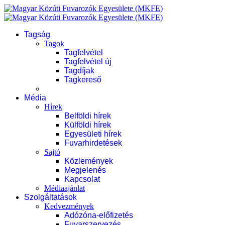
Tagság
Tagok
Tagfelvétel
Tagfelvétel új
Tagdíjak
Tagkereső
Média
Hírek
Belföldi hírek
Külföldi hírek
Egyesületi hírek
Fuvarhirdetések
Sajtó
Közlemények
Megjelenés
Kapcsolat
Médiaajánlat
Szolgáltatások
Kedvezmények
Adózóna-előfizetés
Fuvarszervezés