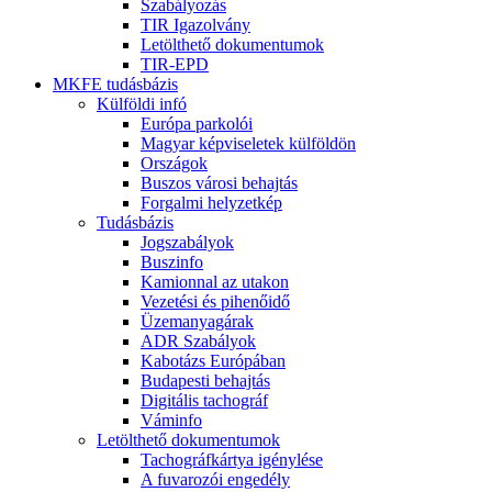
Szabályozás
TIR Igazolvány
Letölthető dokumentumok
TIR-EPD
MKFE tudásbázis
Külföldi infó
Európa parkolói
Magyar képviseletek külföldön
Országok
Buszos városi behajtás
Forgalmi helyzetkép
Tudásbázis
Jogszabályok
Buszinfo
Kamionnal az utakon
Vezetési és pihenőidő
Üzemanyagárak
ADR Szabályok
Kabotázs Európában
Budapesti behajtás
Digitális tachográf
Váminfo
Letölthető dokumentumok
Tachográfkártya igénylése
A fuvarozói engedély