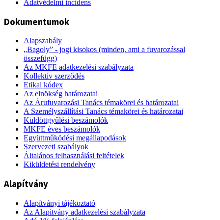
Adatvédelmi incidens
Dokumentumok
Alapszabály
„Bagoly” - jogi kisokos (minden, ami a fuvarozással
összefügg)
Az MKFE adatkezelési szabályzata
Kollektív szerződés
Etikai kódex
Az elnökség határozatai
Az Árufuvarozási Tanács témakörei és határozatai
A Személyszállítási Tanács témakörei és határozatai
Küldöttgyűlési beszámolók
MKFE éves beszámolók
Együttműködési megállapodások
Szervezeti szabályok
Általános felhasználási feltételek
Kiküldetési rendelvény
Alapítvány
Alapítványi tájékoztató
Az Alapítvány adatkezelési szabályzata