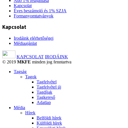
Adó 1% felajánlása
Kapcsolat
Éves beszámoló és 1% SZJA
Formanyomtatványok
Kapcsolat
Irodáink elérhetőségei
Médiaajánlat
KAPCSOLAT
IRODÁINK
© 2019
MKFE
minden jog fenntartva
Tagság
Tagok
Tagfelvétel
Tagfelvétel új
Tagdíjak
Tagkereső
Adatlap
Média
Hírek
Belföldi hírek
Külföldi hírek