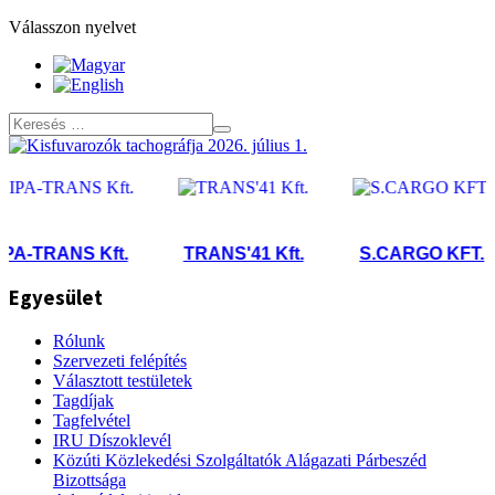
Válasszon nyelvet
-TRANS Kft.
TRANS'41 Kft.
S.CARGO KFT.
Egyesület
Rólunk
Szervezeti felépítés
Választott testületek
Tagdíjak
Tagfelvétel
IRU Díszoklevél
Közúti Közlekedési Szolgáltatók Alágazati Párbeszéd
Bizottsága