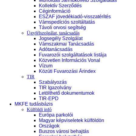
Műholdas Járműkövető Szolgáltatás
Kollektív Szerződés
Céginformáció
ESZAF jövedékiadó-visszatérítés
Vámspedíciós szoltáltatás
Távoli orvosi segítség
Ügyfélszolgálat, tanácsadás
Jogsegély Szolgálat
Vámszakmai Tanácsadás
Adótanácsadás
Fuvarozói szolgáltatások listája
Közvetlen Információs Vonal
Vízum
Közúti Fuvarozási Árindex
TIR
Szabályozás
TIR Igazolvány
Letölthető dokumentumok
TIR-EPD
MKFE tudásbázis
Külföldi infó
Európa parkolói
Magyar képviseletek külföldön
Országok
Buszos városi behajtás