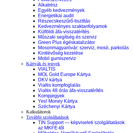
Alkatrész
Egyéb kedvezmények
Energetikai audit
Részecskeszűrő-tisztítás
Kedvezményes szaktanfolyamok
Külföldi áfa-visszatérítés
Műszaki segítség és szerviz
Green Plus égéskatalizátor
Mosonmagyaróvár: szerviz, mosó, parkolás
Kintlévőség kezelése
Mobil gumiszerviz
Kártyák és jegyek
VIALTIS
MOL Gold Europe Kártya
DKV kártya
Vialtis kompfoglalás
Vialtis 48 órás áfa-visszatérítés
Kompjegyek
Yes! Money Kártya
Széchenyi Kártya
Kalkulátorok
További szolgáltatások
TIN Support — képviseleti szolgáltatások
az MKFE-től