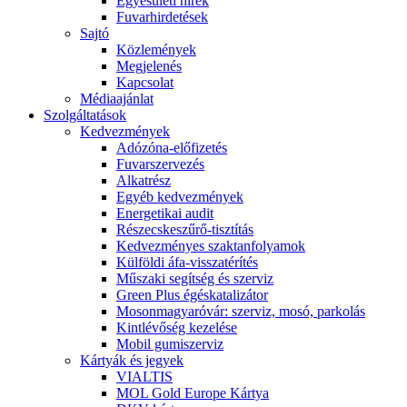
Egyesületi hírek
Fuvarhirdetések
Sajtó
Közlemények
Megjelenés
Kapcsolat
Médiaajánlat
Szolgáltatások
Kedvezmények
Adózóna-előfizetés
Fuvarszervezés
Alkatrész
Egyéb kedvezmények
Energetikai audit
Részecskeszűrő-tisztítás
Kedvezményes szaktanfolyamok
Külföldi áfa-visszatérítés
Műszaki segítség és szerviz
Green Plus égéskatalizátor
Mosonmagyaróvár: szerviz, mosó, parkolás
Kintlévőség kezelése
Mobil gumiszerviz
Kártyák és jegyek
VIALTIS
MOL Gold Europe Kártya