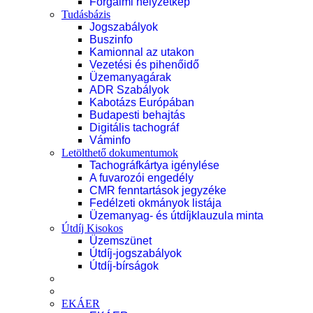
Forgalmi helyzetkép
Tudásbázis
Jogszabályok
Buszinfo
Kamionnal az utakon
Vezetési és pihenőidő
Üzemanyagárak
ADR Szabályok
Kabotázs Európában
Budapesti behajtás
Digitális tachográf
Váminfo
Letölthető dokumentumok
Tachográfkártya igénylése
A fuvarozói engedély
CMR fenntartások jegyzéke
Fedélzeti okmányok listája
Üzemanyag- és útdíjklauzula minta
Útdíj Kisokos
Üzemszünet
Útdíj-jogszabályok
Útdíj-bírságok
EKÁER