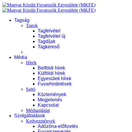
Tagság
Tagok
Tagfelvétel
Tagfelvétel új
Tagdíjak
Tagkereső
Média
Hírek
Belföldi hírek
Külföldi hírek
Egyesületi hírek
Fuvarhirdetések
Sajtó
Közlemények
Megjelenés
Kapcsolat
Médiaajánlat
Szolgáltatások
Kedvezmények
Adózóna-előfizetés
Fuvarszervezés