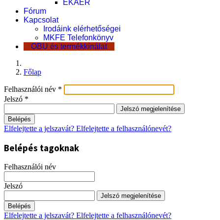
EKÁER
Fórum
Kapcsolat
Irodáink elérhetőségei
MKFE Telefonkönyv
OBU és termékkínálat
Főlap
Felhasználói név
*
Jelszó
*
Jelszó megjelenítése
Belépés
Elfelejtette a jelszavát?
Elfelejtette a felhasználónevét?
Belépés tagoknak
Felhasználói név
Jelszó
Jelszó megjelenítése
Belépés
Elfelejtette a jelszavát?
Elfelejtette a felhasználónevét?