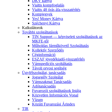
DKV kártya
Vialtis kompfoglalás
Vialtis 48 órás áfa-visszatérítés
Kompjegyek
Yes! Money Kártya
Széchenyi Kártya
Kalkulátorok
További szolgáltatások
TIN Support — képviseleti szolgáltatások az
MKFE-től
Műholdas Járműkövető Szolgáltatás
Kollektív Szerződés
Céginformáció
ESZAF jövedékiadó-visszatérítés
Vámspedíciós szoltáltatás
Távoli orvosi segítség
Ügyfélszolgálat, tanácsadás
Jogsegély Szolgálat
Vámszakmai Tanácsadás
Adótanácsadás
Fuvarozói szolgáltatások listája
Közvetlen Információs Vonal
Vízum
Közúti Fuvarozási Árindex
TIR