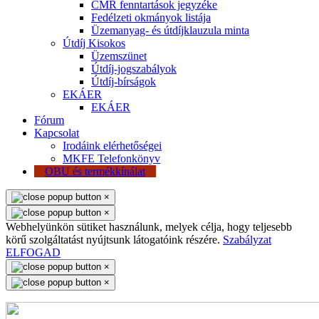
CMR fenntartások jegyzéke
Fedélzeti okmányok listája
Üzemanyag- és útdíjklauzula minta
Útdíj Kisokos
Üzemszünet
Útdíj-jogszabályok
Útdíj-bírságok
EKÁER
EKÁER
Fórum
Kapcsolat
Irodáink elérhetőségei
MKFE Telefonkönyv
OBU és termékkínálat
×
×
Webhelyünkön sütiket használunk, melyek célja, hogy teljesebb
körű szolgáltatást nyújtsunk látogatóink részére.
Szabályzat
ELFOGAD
×
×