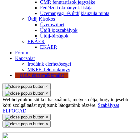
CMR fenntartások jegyzéke
Fedélzeti okmányok listája
Üzemanyag- és útdíjklauzula minta
Útdíj Kisokos
Üzemszünet
Útdíj-jogszabályok
Útdíj-bírságok
EKÁER
EKÁER
Fórum
Kapcsolat
Irodáink elérhetőségei
MKFE Telefonkönyv
OBU és termékkínálat
×
×
Webhelyünkön sütiket használunk, melyek célja, hogy teljesebb
körű szolgáltatást nyújtsunk látogatóink részére.
Szabályzat
ELFOGAD
×
×