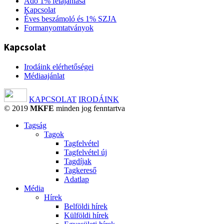
Adó 1% felajánlása
Kapcsolat
Éves beszámoló és 1% SZJA
Formanyomtatványok
Kapcsolat
Irodáink elérhetőségei
Médiaajánlat
KAPCSOLAT
IRODÁINK
© 2019
MKFE
minden jog fenntartva
Tagság
Tagok
Tagfelvétel
Tagfelvétel új
Tagdíjak
Tagkereső
Adatlap
Média
Hírek
Belföldi hírek
Külföldi hírek