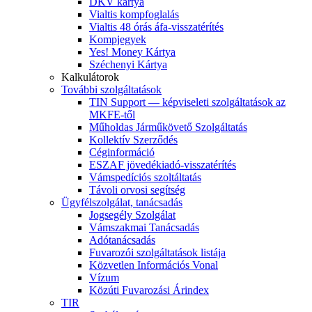
DKV kártya
Vialtis kompfoglalás
Vialtis 48 órás áfa-visszatérítés
Kompjegyek
Yes! Money Kártya
Széchenyi Kártya
Kalkulátorok
További szolgáltatások
TIN Support — képviseleti szolgáltatások az
MKFE-től
Műholdas Járműkövető Szolgáltatás
Kollektív Szerződés
Céginformáció
ESZAF jövedékiadó-visszatérítés
Vámspedíciós szoltáltatás
Távoli orvosi segítség
Ügyfélszolgálat, tanácsadás
Jogsegély Szolgálat
Vámszakmai Tanácsadás
Adótanácsadás
Fuvarozói szolgáltatások listája
Közvetlen Információs Vonal
Vízum
Közúti Fuvarozási Árindex
TIR