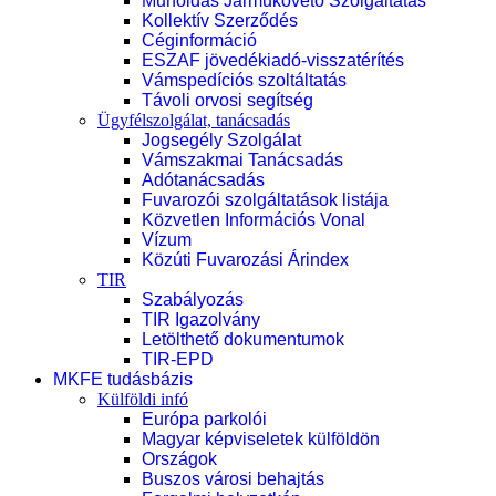
Műholdas Járműkövető Szolgáltatás
Kollektív Szerződés
Céginformáció
ESZAF jövedékiadó-visszatérítés
Vámspedíciós szoltáltatás
Távoli orvosi segítség
Ügyfélszolgálat, tanácsadás
Jogsegély Szolgálat
Vámszakmai Tanácsadás
Adótanácsadás
Fuvarozói szolgáltatások listája
Közvetlen Információs Vonal
Vízum
Közúti Fuvarozási Árindex
TIR
Szabályozás
TIR Igazolvány
Letölthető dokumentumok
TIR-EPD
MKFE tudásbázis
Külföldi infó
Európa parkolói
Magyar képviseletek külföldön
Országok
Buszos városi behajtás