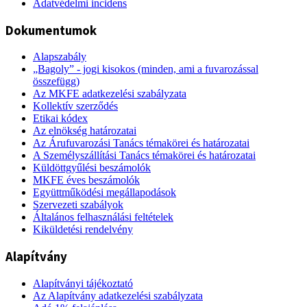
Adatvédelmi incidens
Dokumentumok
Alapszabály
„Bagoly” - jogi kisokos (minden, ami a fuvarozással
összefügg)
Az MKFE adatkezelési szabályzata
Kollektív szerződés
Etikai kódex
Az elnökség határozatai
Az Árufuvarozási Tanács témakörei és határozatai
A Személyszállítási Tanács témakörei és határozatai
Küldöttgyűlési beszámolók
MKFE éves beszámolók
Együttműködési megállapodások
Szervezeti szabályok
Általános felhasználási feltételek
Kiküldetési rendelvény
Alapítvány
Alapítványi tájékoztató
Az Alapítvány adatkezelési szabályzata