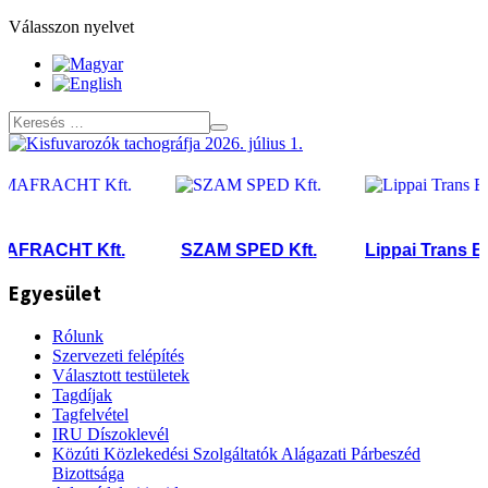
Válasszon nyelvet
RACHT Kft.
SZAM SPED Kft.
Lippai Trans Bt.
Egyesület
Rólunk
Szervezeti felépítés
Választott testületek
Tagdíjak
Tagfelvétel
IRU Díszoklevél
Közúti Közlekedési Szolgáltatók Alágazati Párbeszéd
Bizottsága