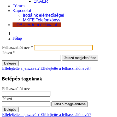
EKÁER
Fórum
Kapcsolat
Irodáink elérhetőségei
MKFE Telefonkönyv
OBU és termékkínálat
Főlap
Felhasználói név
*
Jelszó
*
Jelszó megjelenítése
Belépés
Elfelejtette a jelszavát?
Elfelejtette a felhasználónevét?
Belépés tagoknak
Felhasználói név
Jelszó
Jelszó megjelenítése
Belépés
Elfelejtette a jelszavát?
Elfelejtette a felhasználónevét?