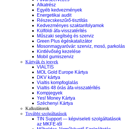
Alkatrész
Egyéb kedvezmények
Energetikai audit
Részecskeszűrő-tisztítás
Kedvezményes szaktanfolyamok
Külföldi áfa-visszatérítés
Műszaki segítség és szerviz
Green Plus égéskatalizátor
Mosonmagyaróvár: szerviz, mosó, parkolás
Kintlévőség kezelése
Mobil gumiszerviz
Kártyák és jegyek
VIALTIS
MOL Gold Europe Kártya
DKV kártya
Vialtis kompfoglalás
Vialtis 48 órás áfa-visszatérítés
Kompjegyek
Yes! Money Kártya
Széchenyi Kártya
Kalkulátorok
További szolgáltatások
TIN Support — képviseleti szolgáltatások
az MKFE-től