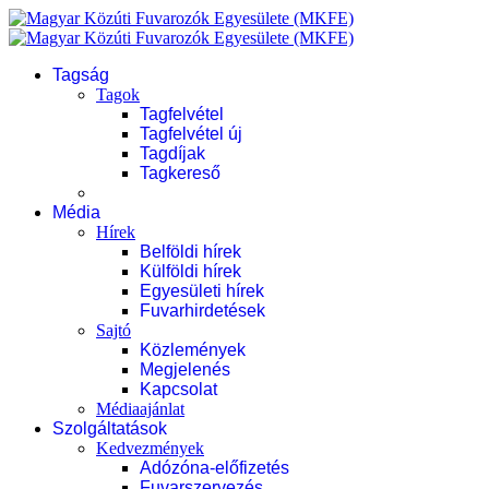
Tagság
Tagok
Tagfelvétel
Tagfelvétel új
Tagdíjak
Tagkereső
Média
Hírek
Belföldi hírek
Külföldi hírek
Egyesületi hírek
Fuvarhirdetések
Sajtó
Közlemények
Megjelenés
Kapcsolat
Médiaajánlat
Szolgáltatások
Kedvezmények
Adózóna-előfizetés
Fuvarszervezés