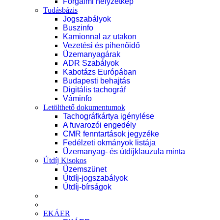
Forgalmi helyzetkép
Tudásbázis
Jogszabályok
Buszinfo
Kamionnal az utakon
Vezetési és pihenőidő
Üzemanyagárak
ADR Szabályok
Kabotázs Európában
Budapesti behajtás
Digitális tachográf
Váminfo
Letölthető dokumentumok
Tachográfkártya igénylése
A fuvarozói engedély
CMR fenntartások jegyzéke
Fedélzeti okmányok listája
Üzemanyag- és útdíjklauzula minta
Útdíj Kisokos
Üzemszünet
Útdíj-jogszabályok
Útdíj-bírságok
EKÁER