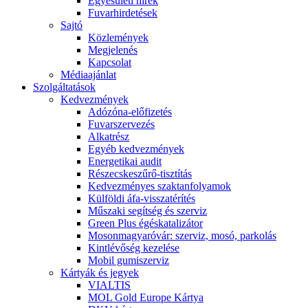
Egyesületi hírek
Fuvarhirdetések
Sajtó
Közlemények
Megjelenés
Kapcsolat
Médiaajánlat
Szolgáltatások
Kedvezmények
Adózóna-előfizetés
Fuvarszervezés
Alkatrész
Egyéb kedvezmények
Energetikai audit
Részecskeszűrő-tisztítás
Kedvezményes szaktanfolyamok
Külföldi áfa-visszatérítés
Műszaki segítség és szerviz
Green Plus égéskatalizátor
Mosonmagyaróvár: szerviz, mosó, parkolás
Kintlévőség kezelése
Mobil gumiszerviz
Kártyák és jegyek
VIALTIS
MOL Gold Europe Kártya