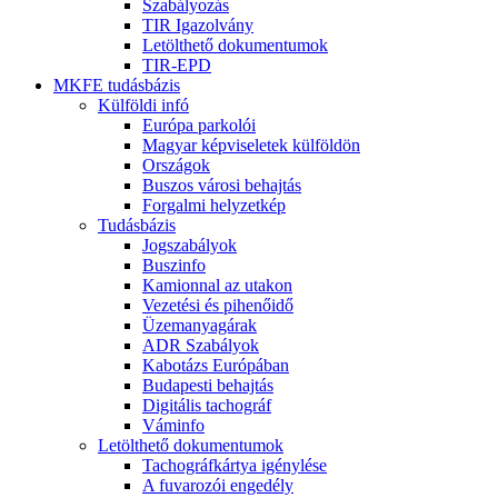
Szabályozás
TIR Igazolvány
Letölthető dokumentumok
TIR-EPD
MKFE tudásbázis
Külföldi infó
Európa parkolói
Magyar képviseletek külföldön
Országok
Buszos városi behajtás
Forgalmi helyzetkép
Tudásbázis
Jogszabályok
Buszinfo
Kamionnal az utakon
Vezetési és pihenőidő
Üzemanyagárak
ADR Szabályok
Kabotázs Európában
Budapesti behajtás
Digitális tachográf
Váminfo
Letölthető dokumentumok
Tachográfkártya igénylése
A fuvarozói engedély