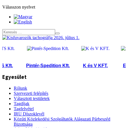
Válasszon nyelvet
ft.
Pintér-Spedition Kft.
K és V KFT.
EURO
Egyesület
Rólunk
Szervezeti felépítés
Választott testületek
Tagdíjak
Tagfelvétel
IRU Díszoklevél
Közúti Közlekedési Szolgáltatók Alágazati Párbeszéd
Bizottsága