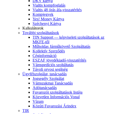
DKV kártya
Vialtis kompfoglalás
Vialtis 48 órás áfa-visszatérítés
Kompjegyek
Yes! Money Kártya
Széchenyi Kártya
Kalkulátorok
További szolgáltatások
TIN Support — képviseleti szolgáltatások az
MKFE-től
Műholdas Járműkövető Szolgáltatás
Kollektív Szerződés
Céginformáció
ESZAF jövedékiadó-visszatérítés
Vámspedíciós szoltáltatás
Távoli orvosi segítség
Ügyfélszolgálat, tanácsadás
Jogsegély Szolgálat
Vámszakmai Tanácsadás
Adótanácsadás
Fuvarozói szolgáltatások listája
Közvetlen Információs Vonal
Vízum
Közúti Fuvarozási Árindex
TIR