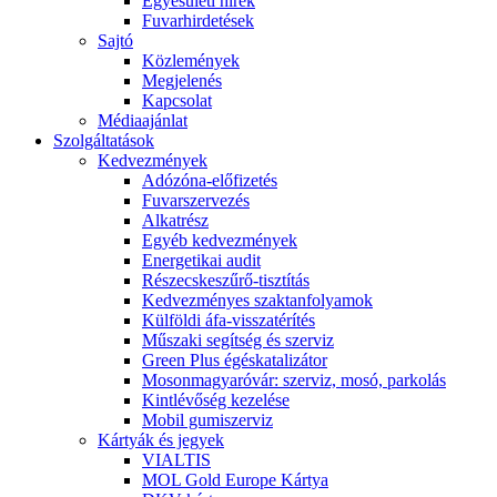
Egyesületi hírek
Fuvarhirdetések
Sajtó
Közlemények
Megjelenés
Kapcsolat
Médiaajánlat
Szolgáltatások
Kedvezmények
Adózóna-előfizetés
Fuvarszervezés
Alkatrész
Egyéb kedvezmények
Energetikai audit
Részecskeszűrő-tisztítás
Kedvezményes szaktanfolyamok
Külföldi áfa-visszatérítés
Műszaki segítség és szerviz
Green Plus égéskatalizátor
Mosonmagyaróvár: szerviz, mosó, parkolás
Kintlévőség kezelése
Mobil gumiszerviz
Kártyák és jegyek
VIALTIS
MOL Gold Europe Kártya