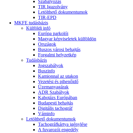
Szabályozás
TIR Igazolvány
Letölthető dokumentumok
TIR-EPD
MKFE tudásbázis
Külföldi infó
Európa parkolói
Magyar képviseletek külföldön
Országok
Buszos városi behajtás
Forgalmi helyzetkép
Tudásbázis
Jogszabályok
Buszinfo
Kamionnal az utakon
Vezetési és pihenőidő
Üzemanyagárak
ADR Szabályok
Kabotázs Európában
Budapesti behajtás
Digitális tachográf
Váminfo
Letölthető dokumentumok
Tachográfkártya igénylése
A fuvarozói engedély