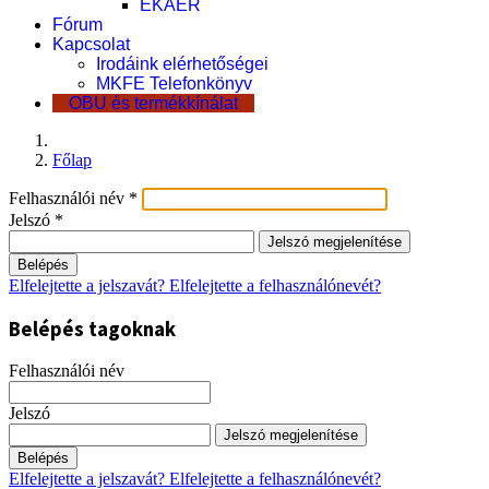
EKÁER
Fórum
Kapcsolat
Irodáink elérhetőségei
MKFE Telefonkönyv
OBU és termékkínálat
Főlap
Felhasználói név
*
Jelszó
*
Jelszó megjelenítése
Belépés
Elfelejtette a jelszavát?
Elfelejtette a felhasználónevét?
Belépés tagoknak
Felhasználói név
Jelszó
Jelszó megjelenítése
Belépés
Elfelejtette a jelszavát?
Elfelejtette a felhasználónevét?