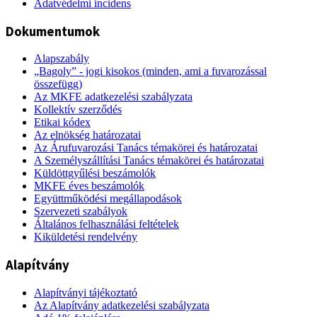
Adatvédelmi incidens
Dokumentumok
Alapszabály
„Bagoly” - jogi kisokos (minden, ami a fuvarozással
összefügg)
Az MKFE adatkezelési szabályzata
Kollektív szerződés
Etikai kódex
Az elnökség határozatai
Az Árufuvarozási Tanács témakörei és határozatai
A Személyszállítási Tanács témakörei és határozatai
Küldöttgyűlési beszámolók
MKFE éves beszámolók
Együttműködési megállapodások
Szervezeti szabályok
Általános felhasználási feltételek
Kiküldetési rendelvény
Alapítvány
Alapítványi tájékoztató
Az Alapítvány adatkezelési szabályzata