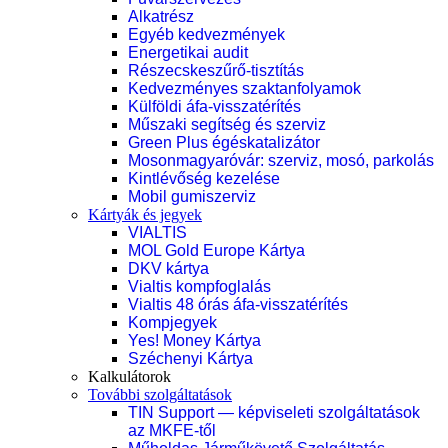
Alkatrész
Egyéb kedvezmények
Energetikai audit
Részecskeszűrő-tisztítás
Kedvezményes szaktanfolyamok
Külföldi áfa-visszatérítés
Műszaki segítség és szerviz
Green Plus égéskatalizátor
Mosonmagyaróvár: szerviz, mosó, parkolás
Kintlévőség kezelése
Mobil gumiszerviz
Kártyák és jegyek
VIALTIS
MOL Gold Europe Kártya
DKV kártya
Vialtis kompfoglalás
Vialtis 48 órás áfa-visszatérítés
Kompjegyek
Yes! Money Kártya
Széchenyi Kártya
Kalkulátorok
További szolgáltatások
TIN Support — képviseleti szolgáltatások
az MKFE-től