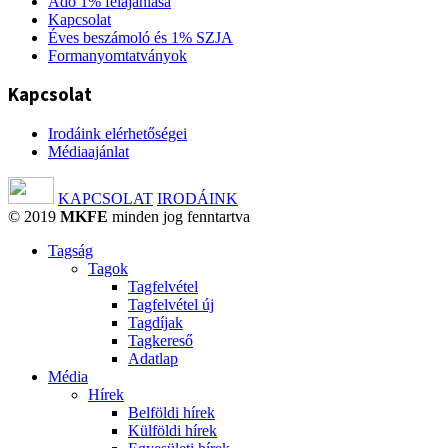
Adó 1% felajánlása
Kapcsolat
Éves beszámoló és 1% SZJA
Formanyomtatványok
Kapcsolat
Irodáink elérhetőségei
Médiaajánlat
KAPCSOLAT
IRODÁINK
© 2019
MKFE
minden jog fenntartva
Tagság
Tagok
Tagfelvétel
Tagfelvétel új
Tagdíjak
Tagkereső
Adatlap
Média
Hírek
Belföldi hírek
Külföldi hírek