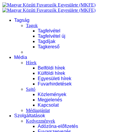
Tagság
Tagok
Tagfelvétel
Tagfelvétel új
Tagdíjak
Tagkereső
Média
Hírek
Belföldi hírek
Külföldi hírek
Egyesületi hírek
Fuvarhirdetések
Sajtó
Közlemények
Megjelenés
Kapcsolat
Médiaajánlat
Szolgáltatások
Kedvezmények
Adózóna-előfizetés
Fuvarszervezés