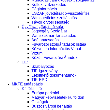
Műholdas Járműkövető Szolgáltatás
Kollektív Szerződés
Céginformáció
ESZAF jövedékiadó-visszatérítés
Vámspedíciós szoltáltatás
Távoli orvosi segítség
Ügyfélszolgálat, tanácsadás
Jogsegély Szolgálat
Vámszakmai Tanácsadás
Adótanácsadás
Fuvarozói szolgáltatások listája
Közvetlen Információs Vonal
Vízum
Közúti Fuvarozási Árindex
TIR
Szabályozás
TIR Igazolvány
Letölthető dokumentumok
TIR-EPD
MKFE tudásbázis
Külföldi infó
Európa parkolói
Magyar képviseletek külföldön
Országok
Buszos városi behajtás