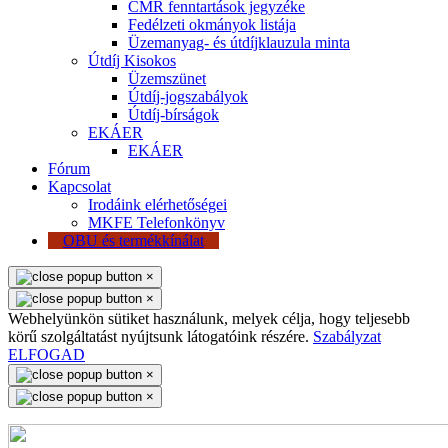
CMR fenntartások jegyzéke
Fedélzeti okmányok listája
Üzemanyag- és útdíjklauzula minta
Útdíj Kisokos
Üzemszünet
Útdíj-jogszabályok
Útdíj-bírságok
EKÁER
EKÁER
Fórum
Kapcsolat
Irodáink elérhetőségei
MKFE Telefonkönyv
OBU és termékkínálat
×
×
Webhelyünkön sütiket használunk, melyek célja, hogy teljesebb
körű szolgáltatást nyújtsunk látogatóink részére.
Szabályzat
ELFOGAD
×
×