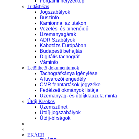
Forgalmi helyzetkép
Tudásbázis
Jogszabályok
Buszinfo
Kamionnal az utakon
Vezetési és pihenőidő
Üzemanyagárak
ADR Szabályok
Kabotázs Európában
Budapesti behajtás
Digitális tachográf
Váminfo
Letölthető dokumentumok
Tachográfkártya igénylése
A fuvarozói engedély
CMR fenntartások jegyzéke
Fedélzeti okmányok listája
Üzemanyag- és útdíjklauzula minta
Útdíj Kisokos
Üzemszünet
Útdíj-jogszabályok
Útdíj-bírságok
EKÁER