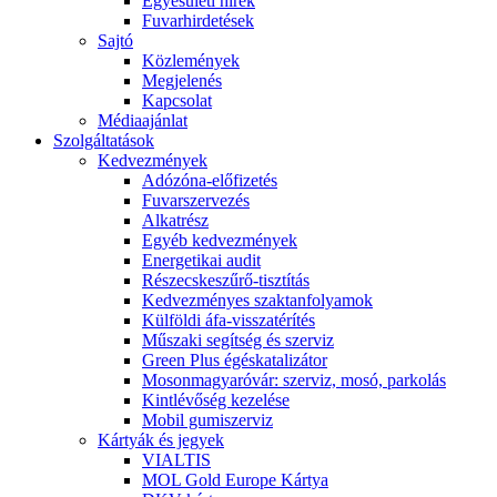
Egyesületi hírek
Fuvarhirdetések
Sajtó
Közlemények
Megjelenés
Kapcsolat
Médiaajánlat
Szolgáltatások
Kedvezmények
Adózóna-előfizetés
Fuvarszervezés
Alkatrész
Egyéb kedvezmények
Energetikai audit
Részecskeszűrő-tisztítás
Kedvezményes szaktanfolyamok
Külföldi áfa-visszatérítés
Műszaki segítség és szerviz
Green Plus égéskatalizátor
Mosonmagyaróvár: szerviz, mosó, parkolás
Kintlévőség kezelése
Mobil gumiszerviz
Kártyák és jegyek
VIALTIS
MOL Gold Europe Kártya