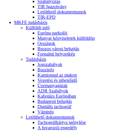
Szabályozás
TIR Igazolvány
Letölthető dokumentumok
TIR-EPD
MKFE tudásbázis
Külföldi infó
Európa parkolói
Magyar képviseletek külföldön
Országok
Buszos városi behajtás
Forgalmi helyzetkép
Tudásbázis
Jogszabályok
Buszinfo
Kamionnal az utakon
Vezetési és pihenőidő
Üzemanyagárak
ADR Szabályok
Kabotázs Európában
Budapesti behajtás
Digitális tachográf
Váminfo
Letölthető dokumentumok
Tachográfkártya igénylése
A fuvarozói engedély