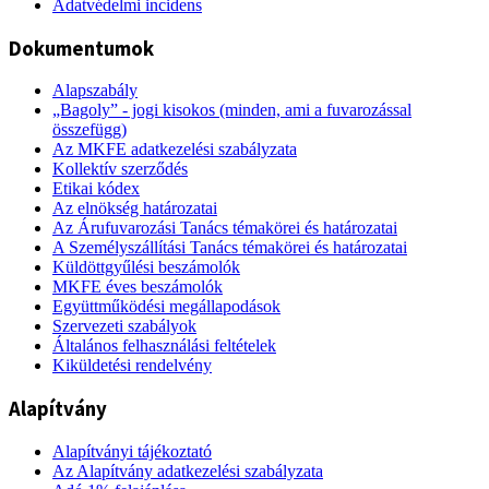
Adatvédelmi incidens
Dokumentumok
Alapszabály
„Bagoly” - jogi kisokos (minden, ami a fuvarozással
összefügg)
Az MKFE adatkezelési szabályzata
Kollektív szerződés
Etikai kódex
Az elnökség határozatai
Az Árufuvarozási Tanács témakörei és határozatai
A Személyszállítási Tanács témakörei és határozatai
Küldöttgyűlési beszámolók
MKFE éves beszámolók
Együttműködési megállapodások
Szervezeti szabályok
Általános felhasználási feltételek
Kiküldetési rendelvény
Alapítvány
Alapítványi tájékoztató
Az Alapítvány adatkezelési szabályzata