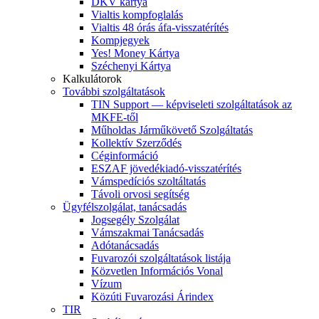
DKV kártya
Vialtis kompfoglalás
Vialtis 48 órás áfa-visszatérítés
Kompjegyek
Yes! Money Kártya
Széchenyi Kártya
Kalkulátorok
További szolgáltatások
TIN Support — képviseleti szolgáltatások az
MKFE-től
Műholdas Járműkövető Szolgáltatás
Kollektív Szerződés
Céginformáció
ESZAF jövedékiadó-visszatérítés
Vámspedíciós szoltáltatás
Távoli orvosi segítség
Ügyfélszolgálat, tanácsadás
Jogsegély Szolgálat
Vámszakmai Tanácsadás
Adótanácsadás
Fuvarozói szolgáltatások listája
Közvetlen Információs Vonal
Vízum
Közúti Fuvarozási Árindex
TIR