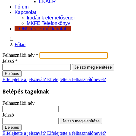
EKÁER
Fórum
Kapcsolat
Irodáink elérhetőségei
MKFE Telefonkönyv
OBU és termékkínálat
Főlap
Felhasználói név
*
Jelszó
*
Jelszó megjelenítése
Belépés
Elfelejtette a jelszavát?
Elfelejtette a felhasználónevét?
Belépés tagoknak
Felhasználói név
Jelszó
Jelszó megjelenítése
Belépés
Elfelejtette a jelszavát?
Elfelejtette a felhasználónevét?