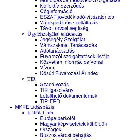
Műholdas Járműkövető Szolgáltatás
Kollektív Szerződés
Céginformáció
ESZAF jövedékiadó-visszatérítés
Vámspedíciós szoltáltatás
Távoli orvosi segítség
Ügyfélszolgálat, tanácsadás
Jogsegély Szolgálat
Vámszakmai Tanácsadás
Adótanácsadás
Fuvarozói szolgáltatások listája
Közvetlen Információs Vonal
Vízum
Közúti Fuvarozási Árindex
TIR
Szabályozás
TIR Igazolvány
Letölthető dokumentumok
TIR-EPD
MKFE tudásbázis
Külföldi infó
Európa parkolói
Magyar képviseletek külföldön
Országok
Buszos városi behajtás