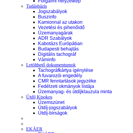
Forgalmi helyzetkép
Tudásbázis
Jogszabályok
Buszinfo
Kamionnal az utakon
Vezetési és pihenőidő
Üzemanyagárak
ADR Szabályok
Kabotázs Európában
Budapesti behajtás
Digitális tachográf
Váminfo
Letölthető dokumentumok
Tachográfkártya igénylése
A fuvarozói engedély
CMR fenntartások jegyzéke
Fedélzeti okmányok listája
Üzemanyag- és útdíjklauzula minta
Útdíj Kisokos
Üzemszünet
Útdíj-jogszabályok
Útdíj-bírságok
EKÁER