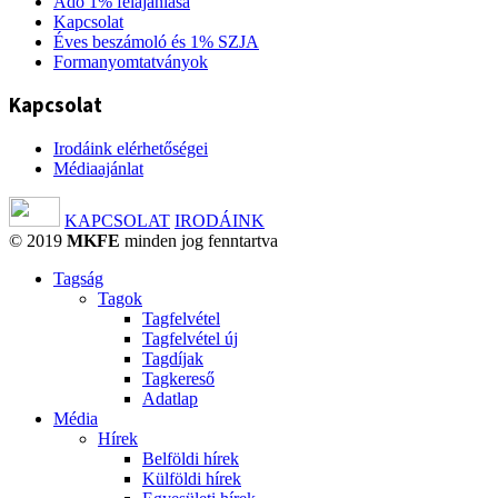
Adó 1% felajánlása
Kapcsolat
Éves beszámoló és 1% SZJA
Formanyomtatványok
Kapcsolat
Irodáink elérhetőségei
Médiaajánlat
KAPCSOLAT
IRODÁINK
© 2019
MKFE
minden jog fenntartva
Tagság
Tagok
Tagfelvétel
Tagfelvétel új
Tagdíjak
Tagkereső
Adatlap
Média
Hírek
Belföldi hírek
Külföldi hírek