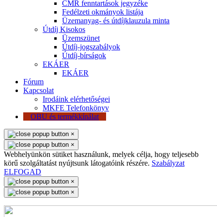
CMR fenntartások jegyzéke
Fedélzeti okmányok listája
Üzemanyag- és útdíjklauzula minta
Útdíj Kisokos
Üzemszünet
Útdíj-jogszabályok
Útdíj-bírságok
EKÁER
EKÁER
Fórum
Kapcsolat
Irodáink elérhetőségei
MKFE Telefonkönyv
OBU és termékkínálat
×
×
Webhelyünkön sütiket használunk, melyek célja, hogy teljesebb
körű szolgáltatást nyújtsunk látogatóink részére.
Szabályzat
ELFOGAD
×
×