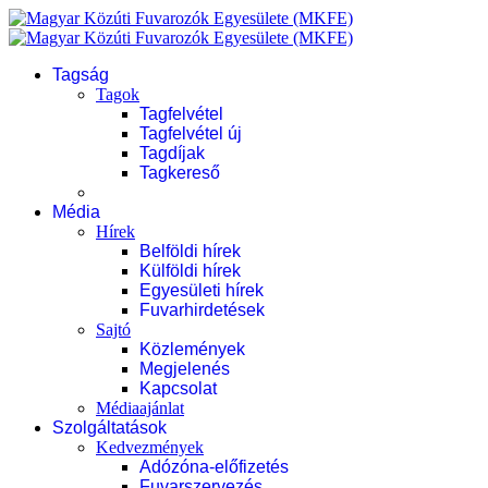
Tagság
Tagok
Tagfelvétel
Tagfelvétel új
Tagdíjak
Tagkereső
Média
Hírek
Belföldi hírek
Külföldi hírek
Egyesületi hírek
Fuvarhirdetések
Sajtó
Közlemények
Megjelenés
Kapcsolat
Médiaajánlat
Szolgáltatások
Kedvezmények
Adózóna-előfizetés
Fuvarszervezés