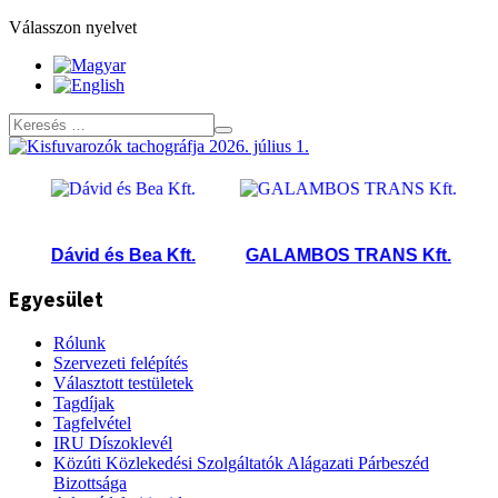
Válasszon nyelvet
Dávid és Bea Kft.
GALAMBOS TRANS Kft.
Lá
Egyesület
Rólunk
Szervezeti felépítés
Választott testületek
Tagdíjak
Tagfelvétel
IRU Díszoklevél
Közúti Közlekedési Szolgáltatók Alágazati Párbeszéd
Bizottsága