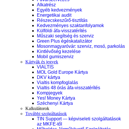
Alkatrész
Egyéb kedvezmények
Energetikai audit
Részecskeszűrő-tisztítás
Kedvezményes szaktanfolyamok
Külföldi áfa-visszatérítés
Műszaki segítség és szerviz
Green Plus égéskatalizátor
Mosonmagyaróvár: szerviz, mosó, parkolás
Kintlévőség kezelése
Mobil gumiszerviz
Kártyák és jegyek
VIALTIS
MOL Gold Europe Kártya
DKV kártya
Vialtis kompfoglalás
Vialtis 48 órás áfa-visszatérítés
Kompjegyek
Yes! Money Kártya
Széchenyi Kártya
Kalkulátorok
További szolgáltatások
TIN Support — képviseleti szolgáltatások
az MKFE-től