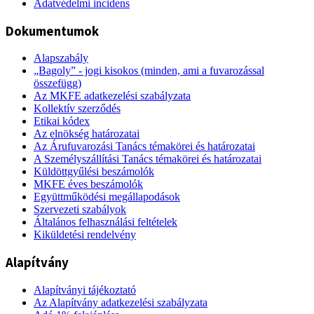
Adatvédelmi incidens
Dokumentumok
Alapszabály
„Bagoly” - jogi kisokos (minden, ami a fuvarozással
összefügg)
Az MKFE adatkezelési szabályzata
Kollektív szerződés
Etikai kódex
Az elnökség határozatai
Az Árufuvarozási Tanács témakörei és határozatai
A Személyszállítási Tanács témakörei és határozatai
Küldöttgyűlési beszámolók
MKFE éves beszámolók
Együttműködési megállapodások
Szervezeti szabályok
Általános felhasználási feltételek
Kiküldetési rendelvény
Alapítvány
Alapítványi tájékoztató
Az Alapítvány adatkezelési szabályzata