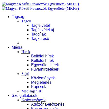
Tagság
Tagok
Tagfelvétel
Tagfelvétel új
Tagdíjak
Tagkereső
Média
Hírek
Belföldi hírek
Külföldi hírek
Egyesületi hírek
Fuvarhirdetések
Sajtó
Közlemények
Megjelenés
Kapcsolat
Médiaajánlat
Szolgáltatások
Kedvezmények
Adózóna-előfizetés
Fuvarszervezés