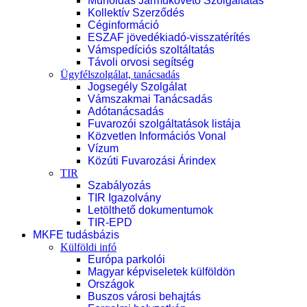
Műholdas Járműkövető Szolgáltatás
Kollektív Szerződés
Céginformáció
ESZAF jövedékiadó-visszatérítés
Vámspedíciós szoltáltatás
Távoli orvosi segítség
Ügyfélszolgálat, tanácsadás
Jogsegély Szolgálat
Vámszakmai Tanácsadás
Adótanácsadás
Fuvarozói szolgáltatások listája
Közvetlen Információs Vonal
Vízum
Közúti Fuvarozási Árindex
TIR
Szabályozás
TIR Igazolvány
Letölthető dokumentumok
TIR-EPD
MKFE tudásbázis
Külföldi infó
Európa parkolói
Magyar képviseletek külföldön
Országok
Buszos városi behajtás