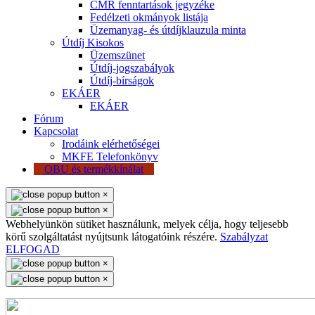
CMR fenntartások jegyzéke
Fedélzeti okmányok listája
Üzemanyag- és útdíjklauzula minta
Útdíj Kisokos
Üzemszünet
Útdíj-jogszabályok
Útdíj-bírságok
EKÁER
EKÁER
Fórum
Kapcsolat
Irodáink elérhetőségei
MKFE Telefonkönyv
OBU és termékkínálat
×
×
Webhelyünkön sütiket használunk, melyek célja, hogy teljesebb
körű szolgáltatást nyújtsunk látogatóink részére.
Szabályzat
ELFOGAD
×
×