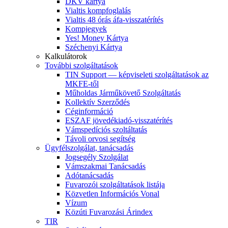
DKV kártya
Vialtis kompfoglalás
Vialtis 48 órás áfa-visszatérítés
Kompjegyek
Yes! Money Kártya
Széchenyi Kártya
Kalkulátorok
További szolgáltatások
TIN Support — képviseleti szolgáltatások az
MKFE-től
Műholdas Járműkövető Szolgáltatás
Kollektív Szerződés
Céginformáció
ESZAF jövedékiadó-visszatérítés
Vámspedíciós szoltáltatás
Távoli orvosi segítség
Ügyfélszolgálat, tanácsadás
Jogsegély Szolgálat
Vámszakmai Tanácsadás
Adótanácsadás
Fuvarozói szolgáltatások listája
Közvetlen Információs Vonal
Vízum
Közúti Fuvarozási Árindex
TIR