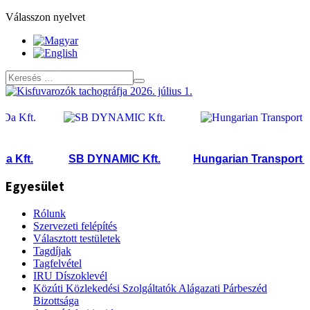
Válasszon nyelvet
Kft.
SB DYNAMIC Kft.
Hungarian Transport & Lo
Egyesület
Rólunk
Szervezeti felépítés
Választott testületek
Tagdíjak
Tagfelvétel
IRU Díszoklevél
Közúti Közlekedési Szolgáltatók Alágazati Párbeszéd
Bizottsága