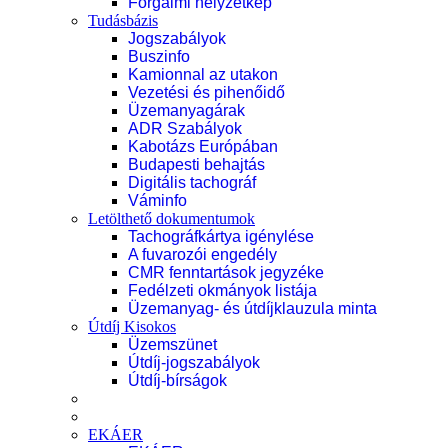
Forgalmi helyzetkép
Tudásbázis
Jogszabályok
Buszinfo
Kamionnal az utakon
Vezetési és pihenőidő
Üzemanyagárak
ADR Szabályok
Kabotázs Európában
Budapesti behajtás
Digitális tachográf
Váminfo
Letölthető dokumentumok
Tachográfkártya igénylése
A fuvarozói engedély
CMR fenntartások jegyzéke
Fedélzeti okmányok listája
Üzemanyag- és útdíjklauzula minta
Útdíj Kisokos
Üzemszünet
Útdíj-jogszabályok
Útdíj-bírságok
EKÁER