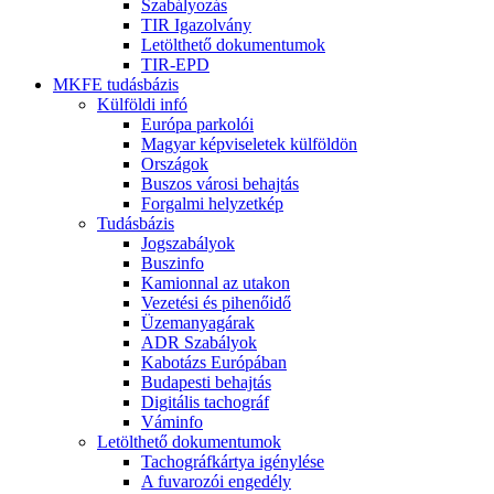
Szabályozás
TIR Igazolvány
Letölthető dokumentumok
TIR-EPD
MKFE tudásbázis
Külföldi infó
Európa parkolói
Magyar képviseletek külföldön
Országok
Buszos városi behajtás
Forgalmi helyzetkép
Tudásbázis
Jogszabályok
Buszinfo
Kamionnal az utakon
Vezetési és pihenőidő
Üzemanyagárak
ADR Szabályok
Kabotázs Európában
Budapesti behajtás
Digitális tachográf
Váminfo
Letölthető dokumentumok
Tachográfkártya igénylése
A fuvarozói engedély