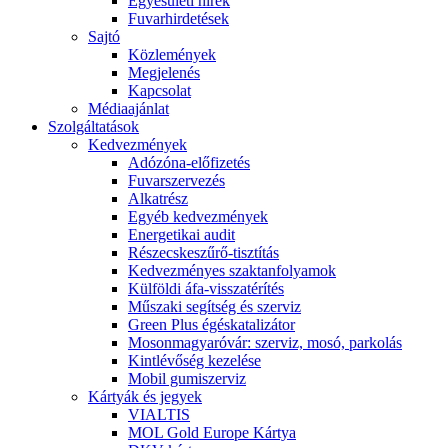
Egyesületi hírek
Fuvarhirdetések
Sajtó
Közlemények
Megjelenés
Kapcsolat
Médiaajánlat
Szolgáltatások
Kedvezmények
Adózóna-előfizetés
Fuvarszervezés
Alkatrész
Egyéb kedvezmények
Energetikai audit
Részecskeszűrő-tisztítás
Kedvezményes szaktanfolyamok
Külföldi áfa-visszatérítés
Műszaki segítség és szerviz
Green Plus égéskatalizátor
Mosonmagyaróvár: szerviz, mosó, parkolás
Kintlévőség kezelése
Mobil gumiszerviz
Kártyák és jegyek
VIALTIS
MOL Gold Europe Kártya