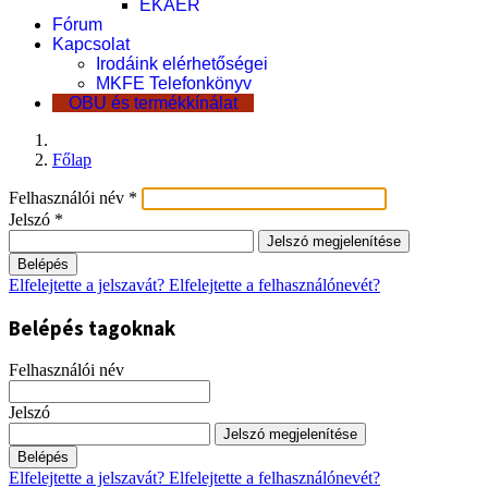
EKÁER
Fórum
Kapcsolat
Irodáink elérhetőségei
MKFE Telefonkönyv
OBU és termékkínálat
Főlap
Felhasználói név
*
Jelszó
*
Jelszó megjelenítése
Belépés
Elfelejtette a jelszavát?
Elfelejtette a felhasználónevét?
Belépés tagoknak
Felhasználói név
Jelszó
Jelszó megjelenítése
Belépés
Elfelejtette a jelszavát?
Elfelejtette a felhasználónevét?