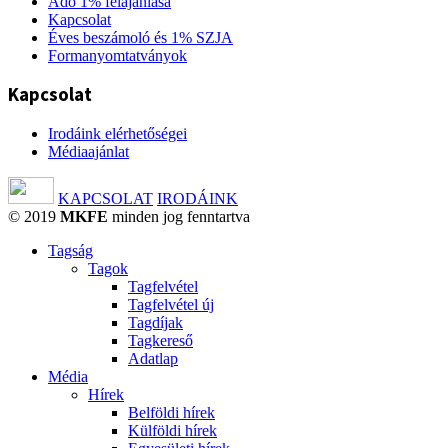
Adó 1% felajánlása
Kapcsolat
Éves beszámoló és 1% SZJA
Formanyomtatványok
Kapcsolat
Irodáink elérhetőségei
Médiaajánlat
KAPCSOLAT
IRODÁINK
© 2019
MKFE
minden jog fenntartva
Tagság
Tagok
Tagfelvétel
Tagfelvétel új
Tagdíjak
Tagkereső
Adatlap
Média
Hírek
Belföldi hírek
Külföldi hírek