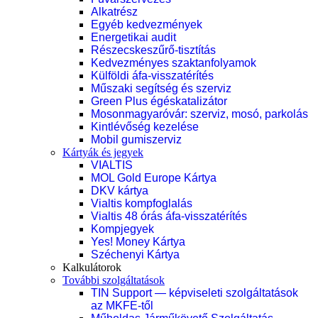
Alkatrész
Egyéb kedvezmények
Energetikai audit
Részecskeszűrő-tisztítás
Kedvezményes szaktanfolyamok
Külföldi áfa-visszatérítés
Műszaki segítség és szerviz
Green Plus égéskatalizátor
Mosonmagyaróvár: szerviz, mosó, parkolás
Kintlévőség kezelése
Mobil gumiszerviz
Kártyák és jegyek
VIALTIS
MOL Gold Europe Kártya
DKV kártya
Vialtis kompfoglalás
Vialtis 48 órás áfa-visszatérítés
Kompjegyek
Yes! Money Kártya
Széchenyi Kártya
Kalkulátorok
További szolgáltatások
TIN Support — képviseleti szolgáltatások
az MKFE-től