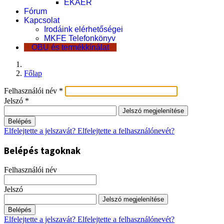
EKÁER
Fórum
Kapcsolat
Irodáink elérhetőségei
MKFE Telefonkönyv
OBU és termékkínálat
Főlap
Felhasználói név
*
Jelszó
*
Jelszó megjelenítése
Belépés
Elfelejtette a jelszavát?
Elfelejtette a felhasználónevét?
Belépés tagoknak
Felhasználói név
Jelszó
Jelszó megjelenítése
Belépés
Elfelejtette a jelszavát?
Elfelejtette a felhasználónevét?