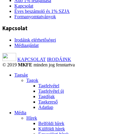
Adó 1% felajánlása
Kapcsolat
Éves beszámoló és 1% SZJA
Formanyomtatványok
Kapcsolat
Irodáink elérhetőségei
Médiaajánlat
KAPCSOLAT
IRODÁINK
© 2019
MKFE
minden jog fenntartva
Tagság
Tagok
Tagfelvétel
Tagfelvétel új
Tagdíjak
Tagkereső
Adatlap
Média
Hírek
Belföldi hírek
Külföldi hírek