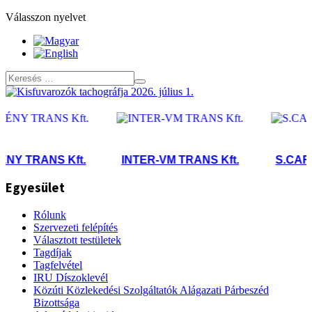
Válasszon nyelvet
 TRANS Kft.
INTER-VM TRANS Kft.
S.CARGO 
Egyesület
Rólunk
Szervezeti felépítés
Választott testületek
Tagdíjak
Tagfelvétel
IRU Díszoklevél
Közúti Közlekedési Szolgáltatók Alágazati Párbeszéd
Bizottsága