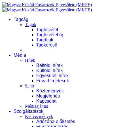
Tagság
Tagok
Tagfelvétel
Tagfelvétel új
Tagdíjak
Tagkereső
Média
Hírek
Belföldi hírek
Külföldi hírek
Egyesületi hírek
Fuvarhirdetések
Sajtó
Közlemények
Megjelenés
Kapcsolat
Médiaajánlat
Szolgáltatások
Kedvezmények
Adózóna-előfizetés
Fuvarszervezés