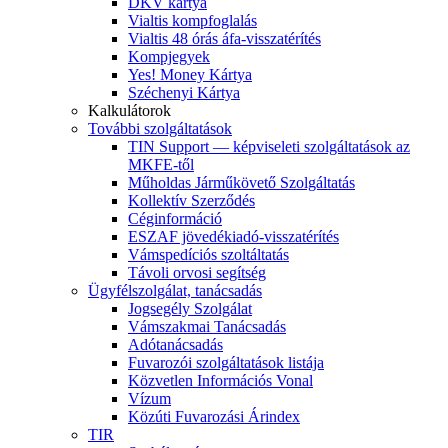
DKV kártya
Vialtis kompfoglalás
Vialtis 48 órás áfa-visszatérítés
Kompjegyek
Yes! Money Kártya
Széchenyi Kártya
Kalkulátorok
További szolgáltatások
TIN Support — képviseleti szolgáltatások az
MKFE-től
Műholdas Járműkövető Szolgáltatás
Kollektív Szerződés
Céginformáció
ESZAF jövedékiadó-visszatérítés
Vámspedíciós szoltáltatás
Távoli orvosi segítség
Ügyfélszolgálat, tanácsadás
Jogsegély Szolgálat
Vámszakmai Tanácsadás
Adótanácsadás
Fuvarozói szolgáltatások listája
Közvetlen Információs Vonal
Vízum
Közúti Fuvarozási Árindex
TIR