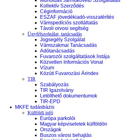
Műholdas Járműkövető Szolgáltatás
Kollektív Szerződés
Céginformáció
ESZAF jövedékiadó-visszatérítés
Vámspedíciós szoltáltatás
Távoli orvosi segítség
Ügyfélszolgálat, tanácsadás
Jogsegély Szolgálat
Vámszakmai Tanácsadás
Adótanácsadás
Fuvarozói szolgáltatások listája
Közvetlen Információs Vonal
Vízum
Közúti Fuvarozási Árindex
TIR
Szabályozás
TIR Igazolvány
Letölthető dokumentumok
TIR-EPD
MKFE tudásbázis
Külföldi infó
Európa parkolói
Magyar képviseletek külföldön
Országok
Buszos városi behajtás