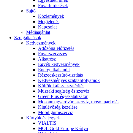
Egyesületi hírek
Fuvarhirdetések
Sajtó
Közlemények
Megjelenés
Kapcsolat
Médiaajánlat
Szolgáltatások
Kedvezmények
Adózóna-előfizetés
Fuvarszervezés
Alkatrész
Egyéb kedvezmények
Energetikai audit
Részecskeszűrő-tisztítás
Kedvezményes szaktanfolyamok
Külföldi áfa-visszatérítés
Műszaki segítség és szerviz
Green Plus égéskatalizátor
Mosonmagyaróvár: szerviz, mosó, parkolás
Kintlévőség kezelése
Mobil gumiszerviz
Kártyák és jegyek
VIALTIS
MOL Gold Europe Kártya