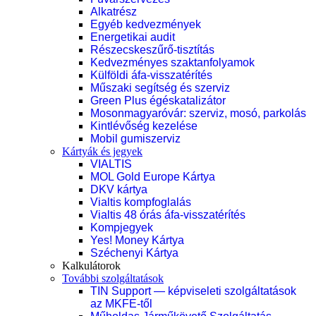
Alkatrész
Egyéb kedvezmények
Energetikai audit
Részecskeszűrő-tisztítás
Kedvezményes szaktanfolyamok
Külföldi áfa-visszatérítés
Műszaki segítség és szerviz
Green Plus égéskatalizátor
Mosonmagyaróvár: szerviz, mosó, parkolás
Kintlévőség kezelése
Mobil gumiszerviz
Kártyák és jegyek
VIALTIS
MOL Gold Europe Kártya
DKV kártya
Vialtis kompfoglalás
Vialtis 48 órás áfa-visszatérítés
Kompjegyek
Yes! Money Kártya
Széchenyi Kártya
Kalkulátorok
További szolgáltatások
TIN Support — képviseleti szolgáltatások
az MKFE-től