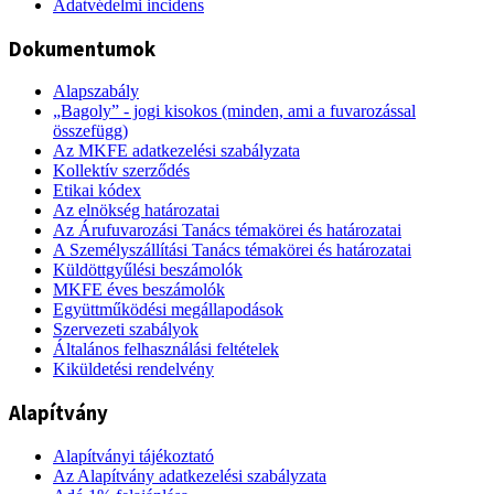
Adatvédelmi incidens
Dokumentumok
Alapszabály
„Bagoly” - jogi kisokos (minden, ami a fuvarozással
összefügg)
Az MKFE adatkezelési szabályzata
Kollektív szerződés
Etikai kódex
Az elnökség határozatai
Az Árufuvarozási Tanács témakörei és határozatai
A Személyszállítási Tanács témakörei és határozatai
Küldöttgyűlési beszámolók
MKFE éves beszámolók
Együttműködési megállapodások
Szervezeti szabályok
Általános felhasználási feltételek
Kiküldetési rendelvény
Alapítvány
Alapítványi tájékoztató
Az Alapítvány adatkezelési szabályzata