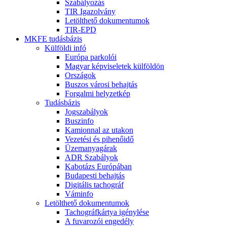
Szabályozás
TIR Igazolvány
Letölthető dokumentumok
TIR-EPD
MKFE tudásbázis
Külföldi infó
Európa parkolói
Magyar képviseletek külföldön
Országok
Buszos városi behajtás
Forgalmi helyzetkép
Tudásbázis
Jogszabályok
Buszinfo
Kamionnal az utakon
Vezetési és pihenőidő
Üzemanyagárak
ADR Szabályok
Kabotázs Európában
Budapesti behajtás
Digitális tachográf
Váminfo
Letölthető dokumentumok
Tachográfkártya igénylése
A fuvarozói engedély