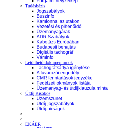
Forgalmi helyzetkép
Tudásbázis
Jogszabályok
Buszinfo
Kamionnal az utakon
Vezetési és pihenőidő
Üzemanyagárak
ADR Szabályok
Kabotázs Európában
Budapesti behajtás
Digitális tachográf
Váminfo
Letölthető dokumentumok
Tachográfkártya igénylése
A fuvarozói engedély
CMR fenntartások jegyzéke
Fedélzeti okmányok listája
Üzemanyag- és útdíjklauzula minta
Útdíj Kisokos
Üzemszünet
Útdíj-jogszabályok
Útdíj-bírságok
EKÁER