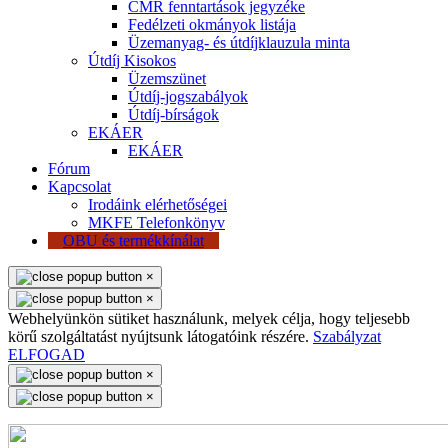
CMR fenntartások jegyzéke
Fedélzeti okmányok listája
Üzemanyag- és útdíjklauzula minta
Útdíj Kisokos
Üzemszünet
Útdíj-jogszabályok
Útdíj-bírságok
EKÁER
EKÁER
Fórum
Kapcsolat
Irodáink elérhetőségei
MKFE Telefonkönyv
OBU és termékkínálat
×
×
Webhelyünkön sütiket használunk, melyek célja, hogy teljesebb
körű szolgáltatást nyújtsunk látogatóink részére.
Szabályzat
ELFOGAD
×
×