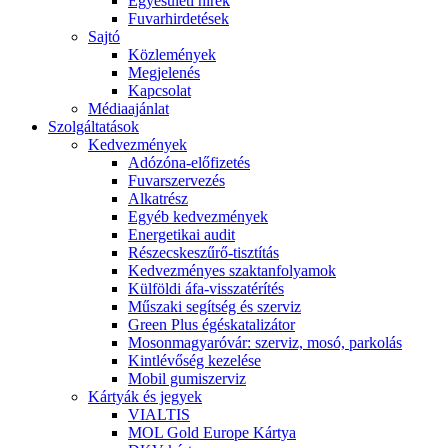
Egyesületi hírek
Fuvarhirdetések
Sajtó
Közlemények
Megjelenés
Kapcsolat
Médiaajánlat
Szolgáltatások
Kedvezmények
Adózóna-előfizetés
Fuvarszervezés
Alkatrész
Egyéb kedvezmények
Energetikai audit
Részecskeszűrő-tisztítás
Kedvezményes szaktanfolyamok
Külföldi áfa-visszatérítés
Műszaki segítség és szerviz
Green Plus égéskatalizátor
Mosonmagyaróvár: szerviz, mosó, parkolás
Kintlévőség kezelése
Mobil gumiszerviz
Kártyák és jegyek
VIALTIS
MOL Gold Europe Kártya