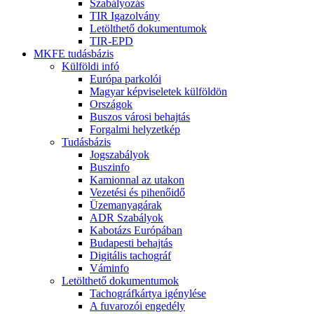
Szabályozás
TIR Igazolvány
Letölthető dokumentumok
TIR-EPD
MKFE tudásbázis
Külföldi infó
Európa parkolói
Magyar képviseletek külföldön
Országok
Buszos városi behajtás
Forgalmi helyzetkép
Tudásbázis
Jogszabályok
Buszinfo
Kamionnal az utakon
Vezetési és pihenőidő
Üzemanyagárak
ADR Szabályok
Kabotázs Európában
Budapesti behajtás
Digitális tachográf
Váminfo
Letölthető dokumentumok
Tachográfkártya igénylése
A fuvarozói engedély