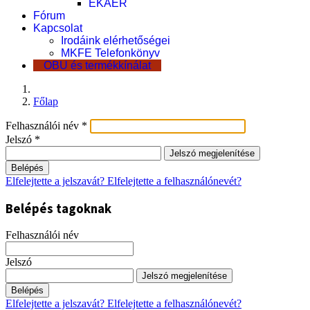
EKÁER
Fórum
Kapcsolat
Irodáink elérhetőségei
MKFE Telefonkönyv
OBU és termékkínálat
Főlap
Felhasználói név
*
Jelszó
*
Jelszó megjelenítése
Belépés
Elfelejtette a jelszavát?
Elfelejtette a felhasználónevét?
Belépés tagoknak
Felhasználói név
Jelszó
Jelszó megjelenítése
Belépés
Elfelejtette a jelszavát?
Elfelejtette a felhasználónevét?