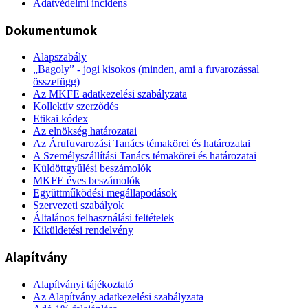
Adatvédelmi incidens
Dokumentumok
Alapszabály
„Bagoly” - jogi kisokos (minden, ami a fuvarozással
összefügg)
Az MKFE adatkezelési szabályzata
Kollektív szerződés
Etikai kódex
Az elnökség határozatai
Az Árufuvarozási Tanács témakörei és határozatai
A Személyszállítási Tanács témakörei és határozatai
Küldöttgyűlési beszámolók
MKFE éves beszámolók
Együttműködési megállapodások
Szervezeti szabályok
Általános felhasználási feltételek
Kiküldetési rendelvény
Alapítvány
Alapítványi tájékoztató
Az Alapítvány adatkezelési szabályzata