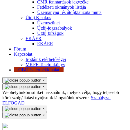
CMR fenntartások jegyzéke
Fedélzeti okmányok listája
Üzemanyag- és útdíjklauzula minta
Útdíj Kisokos
Üzemszünet
Útdíj-jogszabályok
Útdíj-bírságok
EKÁER
EKÁER
Fórum
Kapcsolat
Irodáink elérhetőségei
MKFE Telefonkönyv
OBU és termékkínálat
×
×
Webhelyünkön sütiket használunk, melyek célja, hogy teljesebb
körű szolgáltatást nyújtsunk látogatóink részére.
Szabályzat
ELFOGAD
×
×