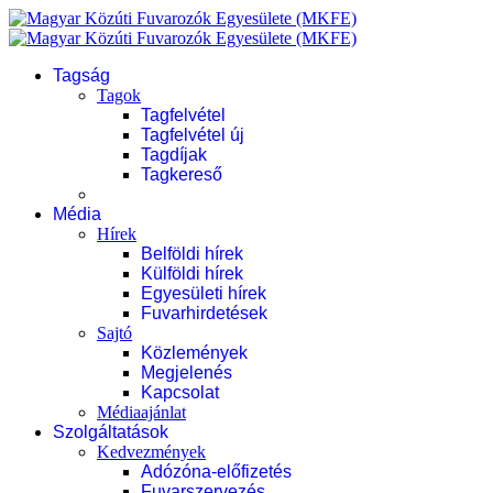
Tagság
Tagok
Tagfelvétel
Tagfelvétel új
Tagdíjak
Tagkereső
Média
Hírek
Belföldi hírek
Külföldi hírek
Egyesületi hírek
Fuvarhirdetések
Sajtó
Közlemények
Megjelenés
Kapcsolat
Médiaajánlat
Szolgáltatások
Kedvezmények
Adózóna-előfizetés
Fuvarszervezés