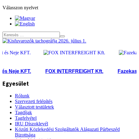
Válasszon nyelvet
 Neje KFT.
FOX INTERFREIGHT Kft.
Fazekas Száll
Egyesület
Rólunk
Szervezeti felépítés
Választott testületek
Tagdíjak
Tagfelvétel
IRU Díszoklevél
Közúti Közlekedési Szolgáltatók Alágazati Párbeszéd
Bizottsága