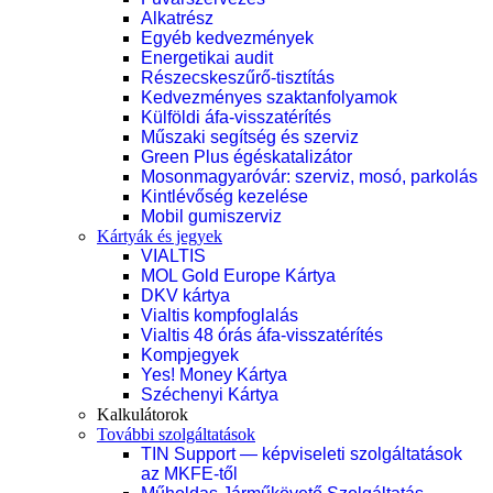
Alkatrész
Egyéb kedvezmények
Energetikai audit
Részecskeszűrő-tisztítás
Kedvezményes szaktanfolyamok
Külföldi áfa-visszatérítés
Műszaki segítség és szerviz
Green Plus égéskatalizátor
Mosonmagyaróvár: szerviz, mosó, parkolás
Kintlévőség kezelése
Mobil gumiszerviz
Kártyák és jegyek
VIALTIS
MOL Gold Europe Kártya
DKV kártya
Vialtis kompfoglalás
Vialtis 48 órás áfa-visszatérítés
Kompjegyek
Yes! Money Kártya
Széchenyi Kártya
Kalkulátorok
További szolgáltatások
TIN Support — képviseleti szolgáltatások
az MKFE-től