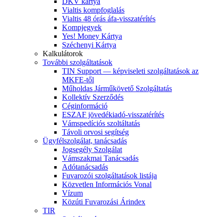
DKV kártya
Vialtis kompfoglalás
Vialtis 48 órás áfa-visszatérítés
Kompjegyek
Yes! Money Kártya
Széchenyi Kártya
Kalkulátorok
További szolgáltatások
TIN Support — képviseleti szolgáltatások az
MKFE-től
Műholdas Járműkövető Szolgáltatás
Kollektív Szerződés
Céginformáció
ESZAF jövedékiadó-visszatérítés
Vámspedíciós szoltáltatás
Távoli orvosi segítség
Ügyfélszolgálat, tanácsadás
Jogsegély Szolgálat
Vámszakmai Tanácsadás
Adótanácsadás
Fuvarozói szolgáltatások listája
Közvetlen Információs Vonal
Vízum
Közúti Fuvarozási Árindex
TIR