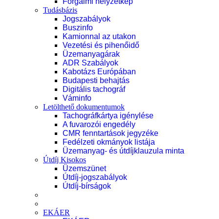
Forgalmi helyzetkép
Tudásbázis
Jogszabályok
Buszinfo
Kamionnal az utakon
Vezetési és pihenőidő
Üzemanyagárak
ADR Szabályok
Kabotázs Európában
Budapesti behajtás
Digitális tachográf
Váminfo
Letölthető dokumentumok
Tachográfkártya igénylése
A fuvarozói engedély
CMR fenntartások jegyzéke
Fedélzeti okmányok listája
Üzemanyag- és útdíjklauzula minta
Útdíj Kisokos
Üzemszünet
Útdíj-jogszabályok
Útdíj-bírságok
EKÁER