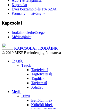
Adó 1% felajánlása
Kapcsolat
Éves beszámoló és 1% SZJA
Formanyomtatványok
Kapcsolat
Irodáink elérhetőségei
Médiaajánlat
KAPCSOLAT
IRODÁINK
© 2019
MKFE
minden jog fenntartva
Tagság
Tagok
Tagfelvétel
Tagfelvétel új
Tagdíjak
Tagkereső
Adatlap
Média
Hírek
Belföldi hírek
Külföldi hírek