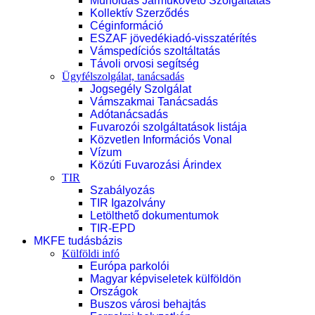
Műholdas Járműkövető Szolgáltatás
Kollektív Szerződés
Céginformáció
ESZAF jövedékiadó-visszatérítés
Vámspedíciós szoltáltatás
Távoli orvosi segítség
Ügyfélszolgálat, tanácsadás
Jogsegély Szolgálat
Vámszakmai Tanácsadás
Adótanácsadás
Fuvarozói szolgáltatások listája
Közvetlen Információs Vonal
Vízum
Közúti Fuvarozási Árindex
TIR
Szabályozás
TIR Igazolvány
Letölthető dokumentumok
TIR-EPD
MKFE tudásbázis
Külföldi infó
Európa parkolói
Magyar képviseletek külföldön
Országok
Buszos városi behajtás