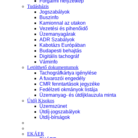
Forgalmi helyzetkép
Tudásbázis
Jogszabályok
Buszinfo
Kamionnal az utakon
Vezetési és pihenőidő
Üzemanyagárak
ADR Szabályok
Kabotázs Európában
Budapesti behajtás
Digitális tachográf
Váminfo
Letölthető dokumentumok
Tachográfkártya igénylése
A fuvarozói engedély
CMR fenntartások jegyzéke
Fedélzeti okmányok listája
Üzemanyag- és útdíjklauzula minta
Útdíj Kisokos
Üzemszünet
Útdíj-jogszabályok
Útdíj-bírságok
EKÁER