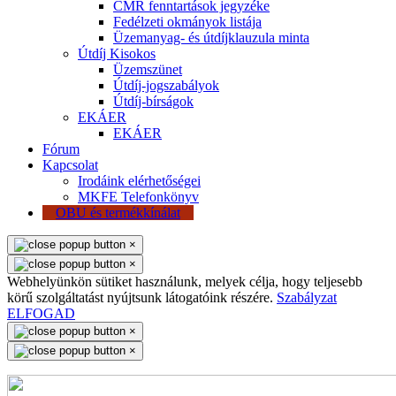
CMR fenntartások jegyzéke
Fedélzeti okmányok listája
Üzemanyag- és útdíjklauzula minta
Útdíj Kisokos
Üzemszünet
Útdíj-jogszabályok
Útdíj-bírságok
EKÁER
EKÁER
Fórum
Kapcsolat
Irodáink elérhetőségei
MKFE Telefonkönyv
OBU és termékkínálat
×
×
Webhelyünkön sütiket használunk, melyek célja, hogy teljesebb
körű szolgáltatást nyújtsunk látogatóink részére.
Szabályzat
ELFOGAD
×
×