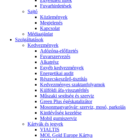
Egyesületi hírek
Fuvarhirdetések
Sajtó
Közlemények
Megjelenés
Kapcsolat
Médiaajánlat
Szolgáltatások
Kedvezmények
Adózóna-előfizetés
Fuvarszervezés
Alkatrész
Egyéb kedvezmények
Energetikai audit
Részecskeszűrő-tisztítás
Kedvezményes szaktanfolyamok
Külföldi áfa-visszatérítés
Műszaki segítség és szerviz
Green Plus égéskatalizátor
Mosonmagyaróvár: szerviz, mosó, parkolás
Kintlévőség kezelése
Mobil gumiszerviz
Kártyák és jegyek
VIALTIS
MOL Gold Europe Kártya