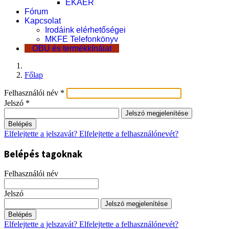
EKÁER
Fórum
Kapcsolat
Irodáink elérhetőségei
MKFE Telefonkönyv
OBU és termékkínálat
Főlap
Felhasználói név
*
Jelszó
*
Jelszó megjelenítése
Belépés
Elfelejtette a jelszavát?
Elfelejtette a felhasználónevét?
Belépés tagoknak
Felhasználói név
Jelszó
Jelszó megjelenítése
Belépés
Elfelejtette a jelszavát?
Elfelejtette a felhasználónevét?