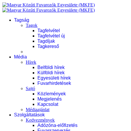
Tagság
Tagok
Tagfelvétel
Tagfelvétel új
Tagdíjak
Tagkereső
Média
Hírek
Belföldi hírek
Külföldi hírek
Egyesületi hírek
Fuvarhirdetések
Sajtó
Közlemények
Megjelenés
Kapcsolat
Médiaajánlat
Szolgáltatások
Kedvezmények
Adózóna-előfizetés
Fuvarszervezés