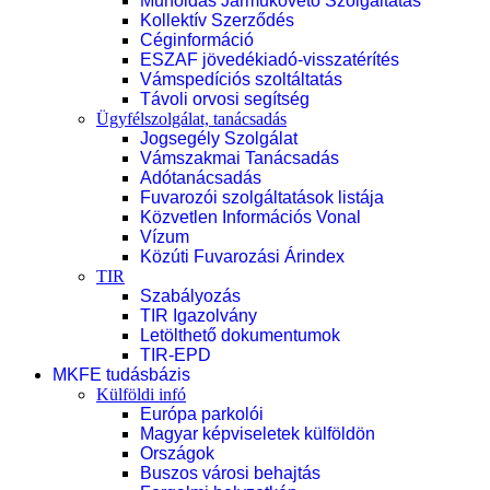
Műholdas Járműkövető Szolgáltatás
Kollektív Szerződés
Céginformáció
ESZAF jövedékiadó-visszatérítés
Vámspedíciós szoltáltatás
Távoli orvosi segítség
Ügyfélszolgálat, tanácsadás
Jogsegély Szolgálat
Vámszakmai Tanácsadás
Adótanácsadás
Fuvarozói szolgáltatások listája
Közvetlen Információs Vonal
Vízum
Közúti Fuvarozási Árindex
TIR
Szabályozás
TIR Igazolvány
Letölthető dokumentumok
TIR-EPD
MKFE tudásbázis
Külföldi infó
Európa parkolói
Magyar képviseletek külföldön
Országok
Buszos városi behajtás