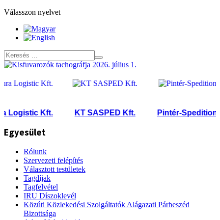
Válasszon nyelvet
ogistic Kft.
KT SASPED Kft.
Pintér-Spedition Kft
Egyesület
Rólunk
Szervezeti felépítés
Választott testületek
Tagdíjak
Tagfelvétel
IRU Díszoklevél
Közúti Közlekedési Szolgáltatók Alágazati Párbeszéd
Bizottsága