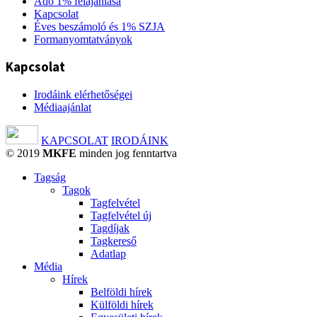
Adó 1% felajánlása
Kapcsolat
Éves beszámoló és 1% SZJA
Formanyomtatványok
Kapcsolat
Irodáink elérhetőségei
Médiaajánlat
KAPCSOLAT
IRODÁINK
© 2019
MKFE
minden jog fenntartva
Tagság
Tagok
Tagfelvétel
Tagfelvétel új
Tagdíjak
Tagkereső
Adatlap
Média
Hírek
Belföldi hírek
Külföldi hírek