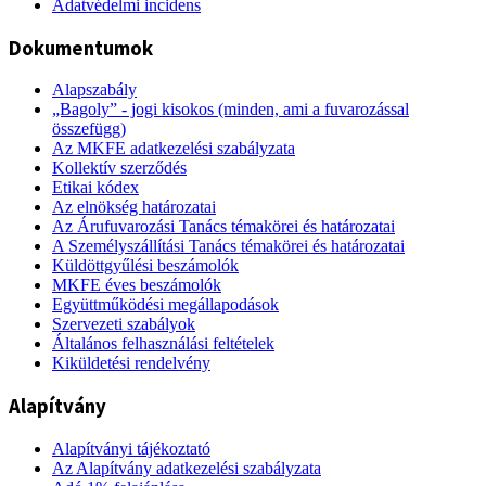
Adatvédelmi incidens
Dokumentumok
Alapszabály
„Bagoly” - jogi kisokos (minden, ami a fuvarozással
összefügg)
Az MKFE adatkezelési szabályzata
Kollektív szerződés
Etikai kódex
Az elnökség határozatai
Az Árufuvarozási Tanács témakörei és határozatai
A Személyszállítási Tanács témakörei és határozatai
Küldöttgyűlési beszámolók
MKFE éves beszámolók
Együttműködési megállapodások
Szervezeti szabályok
Általános felhasználási feltételek
Kiküldetési rendelvény
Alapítvány
Alapítványi tájékoztató
Az Alapítvány adatkezelési szabályzata