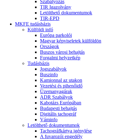
Szabályozás
TIR Igazolvány
Letölthető dokumentumok
TIR-EPD
MKFE tudásbázis
Külföldi infó
Európa parkolói
Magyar képviseletek külföldön
Országok
Buszos városi behajtás
Forgalmi helyzetkép
Tudásbázis
Jogszabályok
Buszinfo
Kamionnal az utakon
Vezetési és pihenőidő
Üzemanyagárak
ADR Szabályok
Kabotázs Európában
Budapesti behajtás
Digitális tachográf
Váminfo
Letölthető dokumentumok
Tachográfkártya igénylése
A fuvarozói engedély