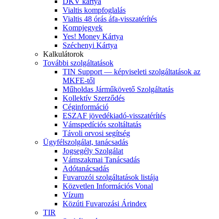
DKV kártya
Vialtis kompfoglalás
Vialtis 48 órás áfa-visszatérítés
Kompjegyek
Yes! Money Kártya
Széchenyi Kártya
Kalkulátorok
További szolgáltatások
TIN Support — képviseleti szolgáltatások az
MKFE-től
Műholdas Járműkövető Szolgáltatás
Kollektív Szerződés
Céginformáció
ESZAF jövedékiadó-visszatérítés
Vámspedíciós szoltáltatás
Távoli orvosi segítség
Ügyfélszolgálat, tanácsadás
Jogsegély Szolgálat
Vámszakmai Tanácsadás
Adótanácsadás
Fuvarozói szolgáltatások listája
Közvetlen Információs Vonal
Vízum
Közúti Fuvarozási Árindex
TIR