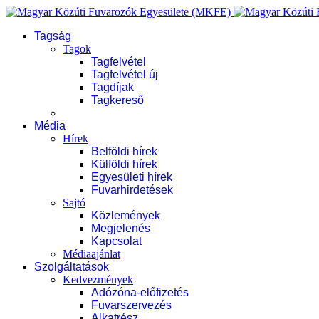
Tagság
Tagok
Tagfelvétel
Tagfelvétel új
Tagdíjak
Tagkereső
Média
Hírek
Belföldi hírek
Külföldi hírek
Egyesületi hírek
Fuvarhirdetések
Sajtó
Közlemények
Megjelenés
Kapcsolat
Médiaajánlat
Szolgáltatások
Kedvezmények
Adózóna-előfizetés
Fuvarszervezés
Alkatrész