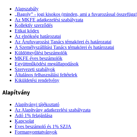
Alapszabály
„Bagoly” - jogi kisokos (minden, ami a fuvarozással összefügg
Az MKFE adatkezelési szabályzata
Kollektív szerződés
Etikai kódex
Az elnökség határozatai
Az Árufuvarozási Tanács témakörei és határozatai
A Személyszállítási Tanács témakörei és határozatai
Küldöttgyűlési beszámolók
MKFE éves beszámolók
Együttműködési megállapodások
Szervezeti szabályok
Általános felhasználási feltételek
Kiküldetési rendelvény
Alapítvány
Alapítványi tájékoztató
Az Alapítvány adatkezelési szabályzata
Adó 1% felajánlása
Kapcsolat
Éves beszámoló és 1% SZJA
Formanyomtatványok