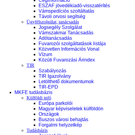
Céginformáció
ESZAF jövedékiadó-visszatérítés
Vámspedíciós szoltáltatás
Távoli orvosi segítség
Ügyfélszolgálat, tanácsadás
Jogsegély Szolgálat
Vámszakmai Tanácsadás
Adótanácsadás
Fuvarozói szolgáltatások listája
Közvetlen Információs Vonal
Vízum
Közúti Fuvarozási Árindex
TIR
Szabályozás
TIR Igazolvány
Letölthető dokumentumok
TIR-EPD
MKFE tudásbázis
Külföldi infó
Európa parkolói
Magyar képviseletek külföldön
Országok
Buszos városi behajtás
Forgalmi helyzetkép
Tudásbázis