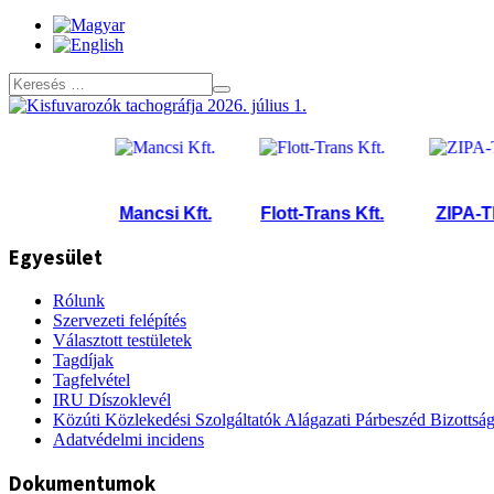
ft.
Mancsi Kft.
Flott-Trans Kft.
ZIPA-TRANS
Egyesület
Rólunk
Szervezeti felépítés
Választott testületek
Tagdíjak
Tagfelvétel
IRU Díszoklevél
Közúti Közlekedési Szolgáltatók Alágazati Párbeszéd Bizottsá
Adatvédelmi incidens
Dokumentumok