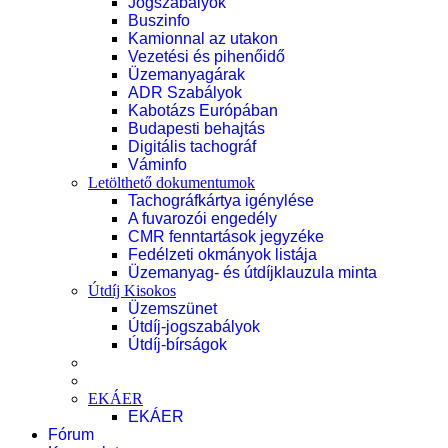
Jogszabályok
Buszinfo
Kamionnal az utakon
Vezetési és pihenőidő
Üzemanyagárak
ADR Szabályok
Kabotázs Európában
Budapesti behajtás
Digitális tachográf
Váminfo
Letölthető dokumentumok
Tachográfkártya igénylése
A fuvarozói engedély
CMR fenntartások jegyzéke
Fedélzeti okmányok listája
Üzemanyag- és útdíjklauzula minta
Útdíj Kisokos
Üzemszünet
Útdíj-jogszabályok
Útdíj-bírságok
EKÁER
EKÁER
Fórum