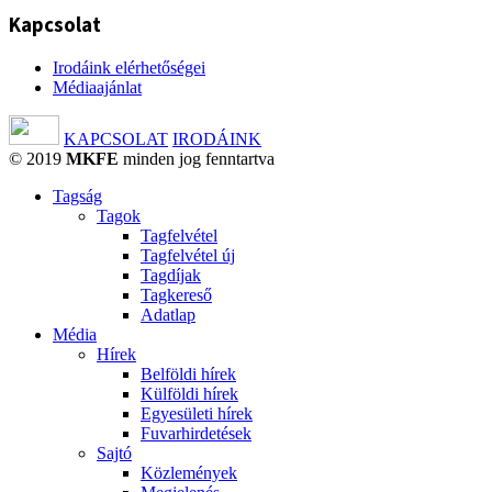
Kapcsolat
Irodáink elérhetőségei
Médiaajánlat
KAPCSOLAT
IRODÁINK
© 2019
MKFE
minden jog fenntartva
Tagság
Tagok
Tagfelvétel
Tagfelvétel új
Tagdíjak
Tagkereső
Adatlap
Média
Hírek
Belföldi hírek
Külföldi hírek
Egyesületi hírek
Fuvarhirdetések
Sajtó
Közlemények