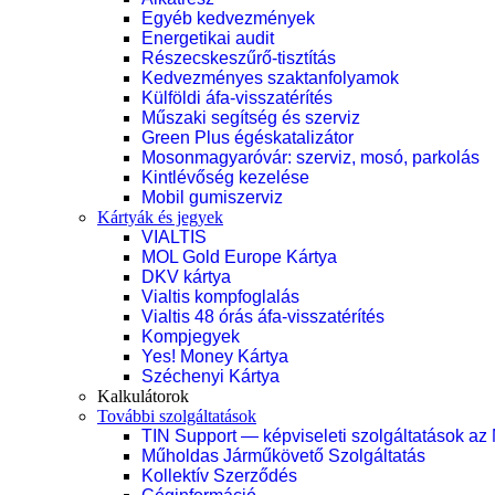
Egyéb kedvezmények
Energetikai audit
Részecskeszűrő-tisztítás
Kedvezményes szaktanfolyamok
Külföldi áfa-visszatérítés
Műszaki segítség és szerviz
Green Plus égéskatalizátor
Mosonmagyaróvár: szerviz, mosó, parkolás
Kintlévőség kezelése
Mobil gumiszerviz
Kártyák és jegyek
VIALTIS
MOL Gold Europe Kártya
DKV kártya
Vialtis kompfoglalás
Vialtis 48 órás áfa-visszatérítés
Kompjegyek
Yes! Money Kártya
Széchenyi Kártya
Kalkulátorok
További szolgáltatások
TIN Support — képviseleti szolgáltatások az
Műholdas Járműkövető Szolgáltatás
Kollektív Szerződés