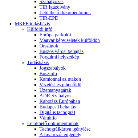
Szabályozás
TIR Igazolvány
Letölthető dokumentumok
TIR-EPD
MKFE tudásbázis
Külföldi infó
Európa parkolói
Magyar képviseletek külföldön
Országok
Buszos városi behajtás
Forgalmi helyzetkép
Tudásbázis
Jogszabályok
Buszinfo
Kamionnal az utakon
Vezetési és pihenőidő
Üzemanyagárak
ADR Szabályok
Kabotázs Európában
Budapesti behajtás
Digitális tachográf
Váminfo
Letölthető dokumentumok
Tachográfkártya igénylése
A fuvarozói engedély