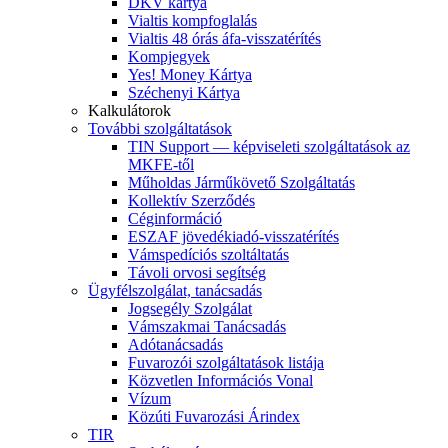
DKV kártya
Vialtis kompfoglalás
Vialtis 48 órás áfa-visszatérítés
Kompjegyek
Yes! Money Kártya
Széchenyi Kártya
Kalkulátorok
További szolgáltatások
TIN Support — képviseleti szolgáltatások az
MKFE-től
Műholdas Járműkövető Szolgáltatás
Kollektív Szerződés
Céginformáció
ESZAF jövedékiadó-visszatérítés
Vámspedíciós szoltáltatás
Távoli orvosi segítség
Ügyfélszolgálat, tanácsadás
Jogsegély Szolgálat
Vámszakmai Tanácsadás
Adótanácsadás
Fuvarozói szolgáltatások listája
Közvetlen Információs Vonal
Vízum
Közúti Fuvarozási Árindex
TIR