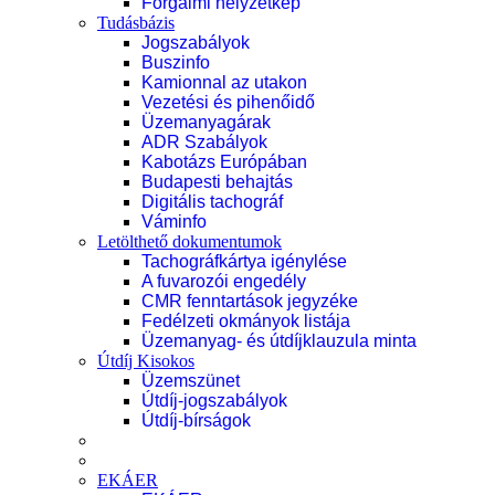
Forgalmi helyzetkép
Tudásbázis
Jogszabályok
Buszinfo
Kamionnal az utakon
Vezetési és pihenőidő
Üzemanyagárak
ADR Szabályok
Kabotázs Európában
Budapesti behajtás
Digitális tachográf
Váminfo
Letölthető dokumentumok
Tachográfkártya igénylése
A fuvarozói engedély
CMR fenntartások jegyzéke
Fedélzeti okmányok listája
Üzemanyag- és útdíjklauzula minta
Útdíj Kisokos
Üzemszünet
Útdíj-jogszabályok
Útdíj-bírságok
EKÁER