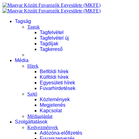
Tagság
Tagok
Tagfelvétel
Tagfelvétel új
Tagdíjak
Tagkereső
Média
Hírek
Belföldi hírek
Külföldi hírek
Egyesületi hírek
Fuvarhirdetések
Sajtó
Közlemények
Megjelenés
Kapcsolat
Médiaajánlat
Szolgáltatások
Kedvezmények
Adózóna-előfizetés
Fuvarszervezés