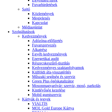
Egyesületi hírek
Fuvarhirdetések
Sajtó
Közlemények
Megjelenés
Kapcsolat
Médiaajánlat
Szolgáltatások
Kedvezmények
Adózóna-előfizetés
Fuvarszervezés
Alkatrész
Egyéb kedvezmények
Energetikai audit
Részecskeszűrő-tisztítás
Kedvezményes szaktanfolyamok
Külföldi áfa-visszatérítés
Műszaki segítség és szerviz
Green Plus égéskatalizátor
Mosonmagyaróvár: szerviz, mosó, parkolás
Kintlévőség kezelése
Mobil gumiszerviz
Kártyák és jegyek
VIALTIS
MOL Gold Europe Kártya