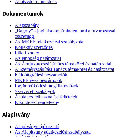
Adatvédelmi incidens
Dokumentumok
Alapszabály
„Bagoly” - jogi kisokos (minden, ami a fuvarozással
összefügg)
Az MKFE adatkezelési szabályzata
Kollektív szerződés
Etikai kódex
Az elnökség határozatai
Az Árufuvarozási Tanács témakörei és határozatai
A Személyszállítási Tanács témakörei és határozatai
Küldöttgyűlési beszámolók
MKFE éves beszámolók
Együttműködési megállapodások
Szervezeti szabályok
Általános felhasználási feltételek
Kiküldetési rendelvény
Alapítvány
Alapítványi tájékoztató
Az Alapítvány adatkezelési szabályzata