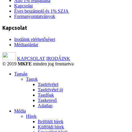
Adó 1% felajánlása
Kapcsolat
Éves beszámoló és 1% SZJA
Formanyomtatványok
Kapcsolat
Irodáink elérhetőségei
Médiaajánlat
KAPCSOLAT
IRODÁINK
© 2019
MKFE
minden jog fenntartva
Tagság
Tagok
Tagfelvétel
Tagfelvétel új
Tagdíjak
Tagkereső
Adatlap
Média
Hírek
Belföldi hírek
Külföldi hírek