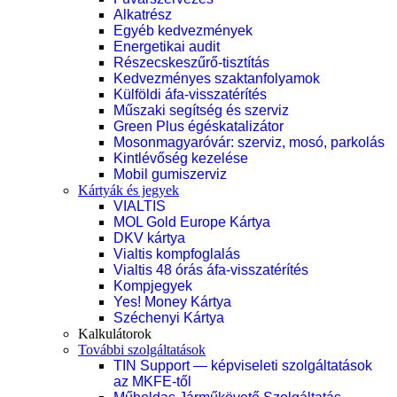
Alkatrész
Egyéb kedvezmények
Energetikai audit
Részecskeszűrő-tisztítás
Kedvezményes szaktanfolyamok
Külföldi áfa-visszatérítés
Műszaki segítség és szerviz
Green Plus égéskatalizátor
Mosonmagyaróvár: szerviz, mosó, parkolás
Kintlévőség kezelése
Mobil gumiszerviz
Kártyák és jegyek
VIALTIS
MOL Gold Europe Kártya
DKV kártya
Vialtis kompfoglalás
Vialtis 48 órás áfa-visszatérítés
Kompjegyek
Yes! Money Kártya
Széchenyi Kártya
Kalkulátorok
További szolgáltatások
TIN Support — képviseleti szolgáltatások
az MKFE-től