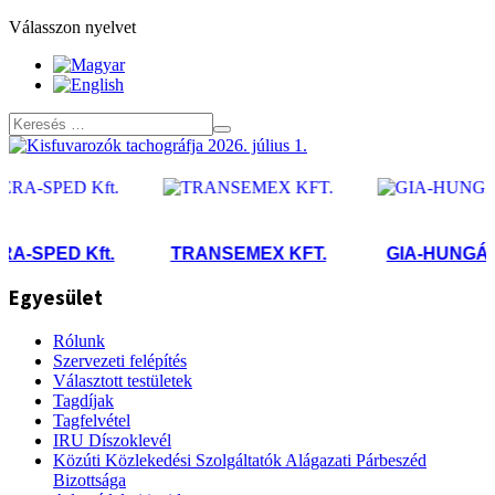
Válasszon nyelvet
-SPED Kft.
TRANSEMEX KFT.
GIA-HUNGÁRIA 
Egyesület
Rólunk
Szervezeti felépítés
Választott testületek
Tagdíjak
Tagfelvétel
IRU Díszoklevél
Közúti Közlekedési Szolgáltatók Alágazati Párbeszéd
Bizottsága