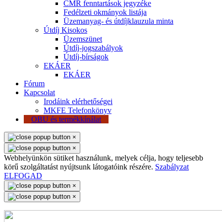
CMR fenntartások jegyzéke
Fedélzeti okmányok listája
Üzemanyag- és útdíjklauzula minta
Útdíj Kisokos
Üzemszünet
Útdíj-jogszabályok
Útdíj-bírságok
EKÁER
EKÁER
Fórum
Kapcsolat
Irodáink elérhetőségei
MKFE Telefonkönyv
OBU és termékkínálat
×
×
Webhelyünkön sütiket használunk, melyek célja, hogy teljesebb
körű szolgáltatást nyújtsunk látogatóink részére.
Szabályzat
ELFOGAD
×
×