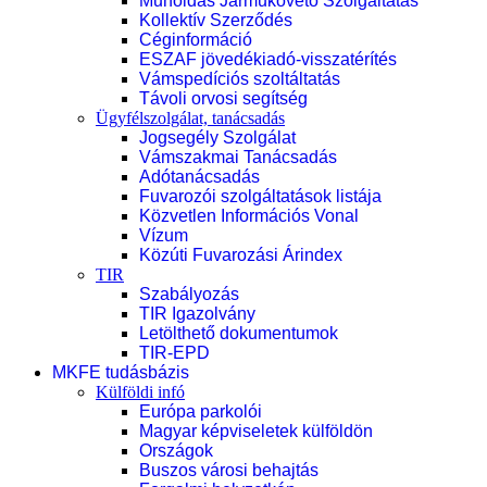
Műholdas Járműkövető Szolgáltatás
Kollektív Szerződés
Céginformáció
ESZAF jövedékiadó-visszatérítés
Vámspedíciós szoltáltatás
Távoli orvosi segítség
Ügyfélszolgálat, tanácsadás
Jogsegély Szolgálat
Vámszakmai Tanácsadás
Adótanácsadás
Fuvarozói szolgáltatások listája
Közvetlen Információs Vonal
Vízum
Közúti Fuvarozási Árindex
TIR
Szabályozás
TIR Igazolvány
Letölthető dokumentumok
TIR-EPD
MKFE tudásbázis
Külföldi infó
Európa parkolói
Magyar képviseletek külföldön
Országok
Buszos városi behajtás