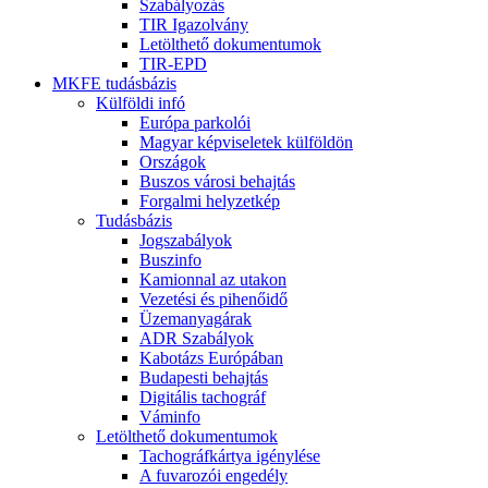
Szabályozás
TIR Igazolvány
Letölthető dokumentumok
TIR-EPD
MKFE tudásbázis
Külföldi infó
Európa parkolói
Magyar képviseletek külföldön
Országok
Buszos városi behajtás
Forgalmi helyzetkép
Tudásbázis
Jogszabályok
Buszinfo
Kamionnal az utakon
Vezetési és pihenőidő
Üzemanyagárak
ADR Szabályok
Kabotázs Európában
Budapesti behajtás
Digitális tachográf
Váminfo
Letölthető dokumentumok
Tachográfkártya igénylése
A fuvarozói engedély