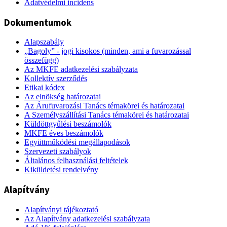
Adatvédelmi incidens
Dokumentumok
Alapszabály
„Bagoly” - jogi kisokos (minden, ami a fuvarozással
összefügg)
Az MKFE adatkezelési szabályzata
Kollektív szerződés
Etikai kódex
Az elnökség határozatai
Az Árufuvarozási Tanács témakörei és határozatai
A Személyszállítási Tanács témakörei és határozatai
Küldöttgyűlési beszámolók
MKFE éves beszámolók
Együttműködési megállapodások
Szervezeti szabályok
Általános felhasználási feltételek
Kiküldetési rendelvény
Alapítvány
Alapítványi tájékoztató
Az Alapítvány adatkezelési szabályzata