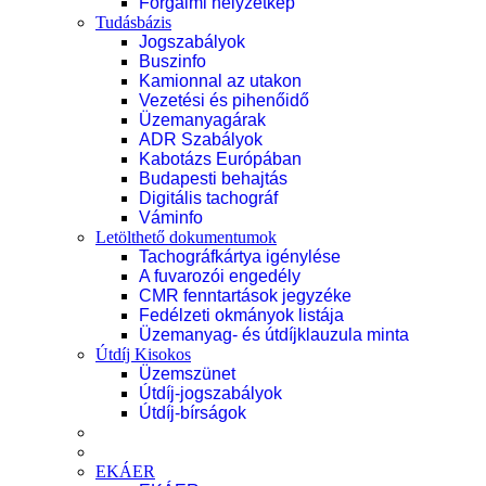
Forgalmi helyzetkép
Tudásbázis
Jogszabályok
Buszinfo
Kamionnal az utakon
Vezetési és pihenőidő
Üzemanyagárak
ADR Szabályok
Kabotázs Európában
Budapesti behajtás
Digitális tachográf
Váminfo
Letölthető dokumentumok
Tachográfkártya igénylése
A fuvarozói engedély
CMR fenntartások jegyzéke
Fedélzeti okmányok listája
Üzemanyag- és útdíjklauzula minta
Útdíj Kisokos
Üzemszünet
Útdíj-jogszabályok
Útdíj-bírságok
EKÁER