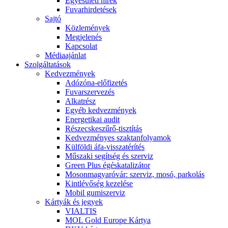
Egyesületi hírek
Fuvarhirdetések
Sajtó
Közlemények
Megjelenés
Kapcsolat
Médiaajánlat
Szolgáltatások
Kedvezmények
Adózóna-előfizetés
Fuvarszervezés
Alkatrész
Egyéb kedvezmények
Energetikai audit
Részecskeszűrő-tisztítás
Kedvezményes szaktanfolyamok
Külföldi áfa-visszatérítés
Műszaki segítség és szerviz
Green Plus égéskatalizátor
Mosonmagyaróvár: szerviz, mosó, parkolás
Kintlévőség kezelése
Mobil gumiszerviz
Kártyák és jegyek
VIALTIS
MOL Gold Europe Kártya