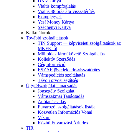
DKV kártya
Vialtis kompfoglalás
Vialtis 48 órás áfa-visszatérítés
Kompjegyek
Yes! Money Kártya
Széchenyi Kártya
Kalkulátorok
További szolgáltatások
TIN Support — képviseleti szolgáltatások az
MKFE-től
Műholdas Járműkövető Szolgáltatás
Kollektív Szerződés
Céginformáció
ESZAF jövedékiadó-visszatérítés
Vámspedíciós szoltáltatás
Távoli orvosi segítség
Ügyfélszolgálat, tanácsadás
Jogsegély Szolgálat
Vámszakmai Tanácsadás
Adótanácsadás
Fuvarozói szolgáltatások listája
Közvetlen Információs Vonal
Vízum
Közúti Fuvarozási Árindex
TIR