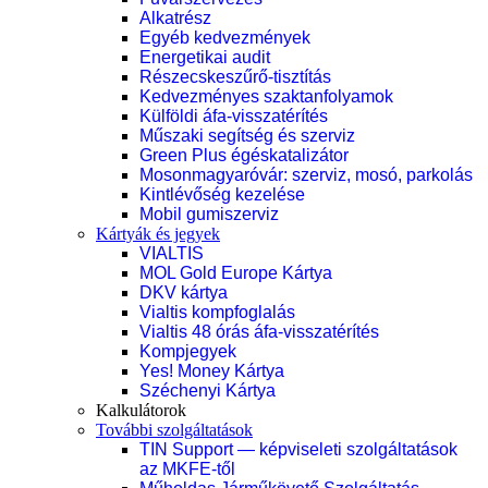
Alkatrész
Egyéb kedvezmények
Energetikai audit
Részecskeszűrő-tisztítás
Kedvezményes szaktanfolyamok
Külföldi áfa-visszatérítés
Műszaki segítség és szerviz
Green Plus égéskatalizátor
Mosonmagyaróvár: szerviz, mosó, parkolás
Kintlévőség kezelése
Mobil gumiszerviz
Kártyák és jegyek
VIALTIS
MOL Gold Europe Kártya
DKV kártya
Vialtis kompfoglalás
Vialtis 48 órás áfa-visszatérítés
Kompjegyek
Yes! Money Kártya
Széchenyi Kártya
Kalkulátorok
További szolgáltatások
TIN Support — képviseleti szolgáltatások
az MKFE-től