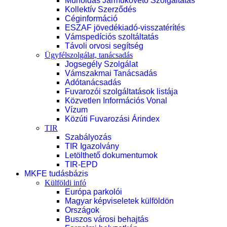
Műholdas Járműkövető Szolgáltatás
Kollektív Szerződés
Céginformáció
ESZAF jövedékiadó-visszatérítés
Vámspedíciós szoltáltatás
Távoli orvosi segítség
Ügyfélszolgálat, tanácsadás
Jogsegély Szolgálat
Vámszakmai Tanácsadás
Adótanácsadás
Fuvarozói szolgáltatások listája
Közvetlen Információs Vonal
Vízum
Közúti Fuvarozási Árindex
TIR
Szabályozás
TIR Igazolvány
Letölthető dokumentumok
TIR-EPD
MKFE tudásbázis
Külföldi infó
Európa parkolói
Magyar képviseletek külföldön
Országok
Buszos városi behajtás