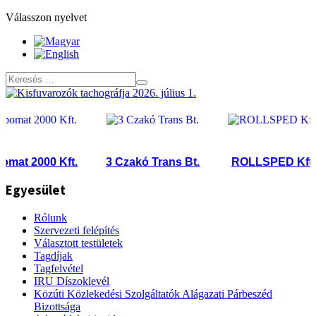
Válasszon nyelvet
t 2000 Kft.
3 Czakó Trans Bt.
ROLLSPED Kft.
Egyesület
Rólunk
Szervezeti felépítés
Választott testületek
Tagdíjak
Tagfelvétel
IRU Díszoklevél
Közúti Közlekedési Szolgáltatók Alágazati Párbeszéd
Bizottsága