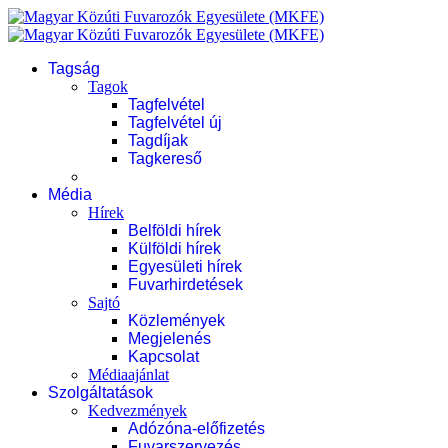
Tagság
Tagok
Tagfelvétel
Tagfelvétel új
Tagdíjak
Tagkereső
Média
Hírek
Belföldi hírek
Külföldi hírek
Egyesületi hírek
Fuvarhirdetések
Sajtó
Közlemények
Megjelenés
Kapcsolat
Médiaajánlat
Szolgáltatások
Kedvezmények
Adózóna-előfizetés
Fuvarszervezés