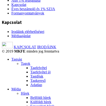
Adó 1% felajánlása
Kapcsolat
Éves beszámoló és 1% SZJA
Formanyomtatványok
Kapcsolat
Irodáink elérhetőségei
Médiaajánlat
KAPCSOLAT
IRODÁINK
© 2019
MKFE
minden jog fenntartva
Tagság
Tagok
Tagfelvétel
Tagfelvétel új
Tagdíjak
Tagkereső
Adatlap
Média
Hírek
Belföldi hírek
Külföldi hírek