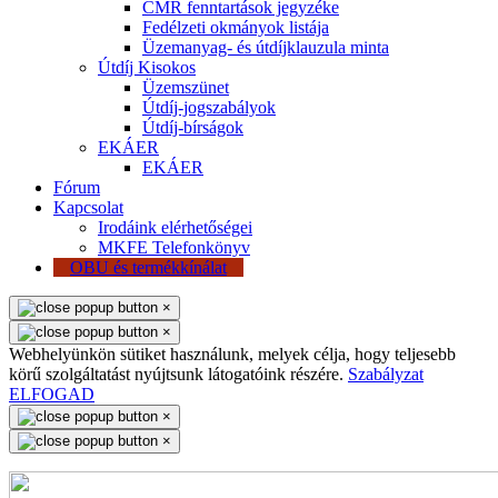
CMR fenntartások jegyzéke
Fedélzeti okmányok listája
Üzemanyag- és útdíjklauzula minta
Útdíj Kisokos
Üzemszünet
Útdíj-jogszabályok
Útdíj-bírságok
EKÁER
EKÁER
Fórum
Kapcsolat
Irodáink elérhetőségei
MKFE Telefonkönyv
OBU és termékkínálat
×
×
Webhelyünkön sütiket használunk, melyek célja, hogy teljesebb
körű szolgáltatást nyújtsunk látogatóink részére.
Szabályzat
ELFOGAD
×
×