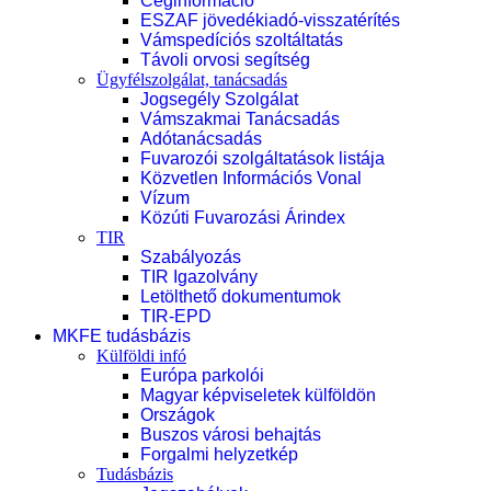
Céginformáció
ESZAF jövedékiadó-visszatérítés
Vámspedíciós szoltáltatás
Távoli orvosi segítség
Ügyfélszolgálat, tanácsadás
Jogsegély Szolgálat
Vámszakmai Tanácsadás
Adótanácsadás
Fuvarozói szolgáltatások listája
Közvetlen Információs Vonal
Vízum
Közúti Fuvarozási Árindex
TIR
Szabályozás
TIR Igazolvány
Letölthető dokumentumok
TIR-EPD
MKFE tudásbázis
Külföldi infó
Európa parkolói
Magyar képviseletek külföldön
Országok
Buszos városi behajtás
Forgalmi helyzetkép
Tudásbázis