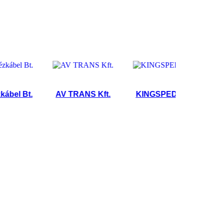
 Bt.
AV TRANS Kft.
KINGSPED Kft
NYK Lo