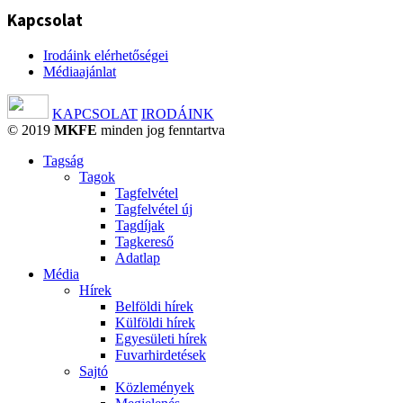
Kapcsolat
Irodáink elérhetőségei
Médiaajánlat
KAPCSOLAT
IRODÁINK
© 2019
MKFE
minden jog fenntartva
Tagság
Tagok
Tagfelvétel
Tagfelvétel új
Tagdíjak
Tagkereső
Adatlap
Média
Hírek
Belföldi hírek
Külföldi hírek
Egyesületi hírek
Fuvarhirdetések
Sajtó
Közlemények