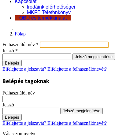
Kapcsolat
Irodáink elérhetőségei
MKFE Telefonkönyv
OBU és termékkínálat
Főlap
Felhasználói név
*
Jelszó
*
Jelszó megjelenítése
Belépés
Elfelejtette a jelszavát?
Elfelejtette a felhasználónevét?
Belépés tagoknak
Felhasználói név
Jelszó
Jelszó megjelenítése
Belépés
Elfelejtette a jelszavát?
Elfelejtette a felhasználónevét?
Válasszon nyelvet