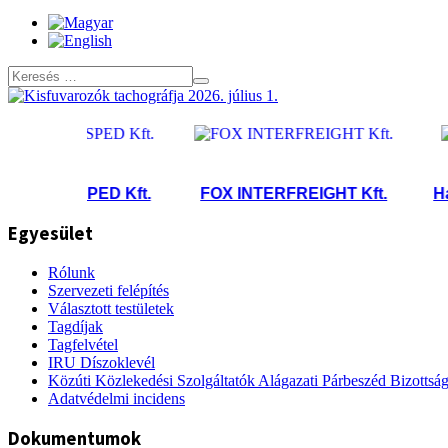
ANS-SPED Kft.
FOX INTERFREIGHT Kft.
Hausme
Egyesület
Rólunk
Szervezeti felépítés
Választott testületek
Tagdíjak
Tagfelvétel
IRU Díszoklevél
Közúti Közlekedési Szolgáltatók Alágazati Párbeszéd Bizottsá
Adatvédelmi incidens
Dokumentumok