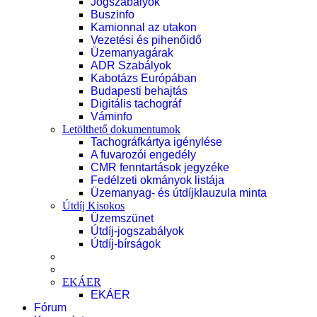
Jogszabályok
Buszinfo
Kamionnal az utakon
Vezetési és pihenőidő
Üzemanyagárak
ADR Szabályok
Kabotázs Európában
Budapesti behajtás
Digitális tachográf
Váminfo
Letölthető dokumentumok
Tachográfkártya igénylése
A fuvarozói engedély
CMR fenntartások jegyzéke
Fedélzeti okmányok listája
Üzemanyag- és útdíjklauzula minta
Útdíj Kisokos
Üzemszünet
Útdíj-jogszabályok
Útdíj-bírságok
EKÁER
EKÁER
Fórum