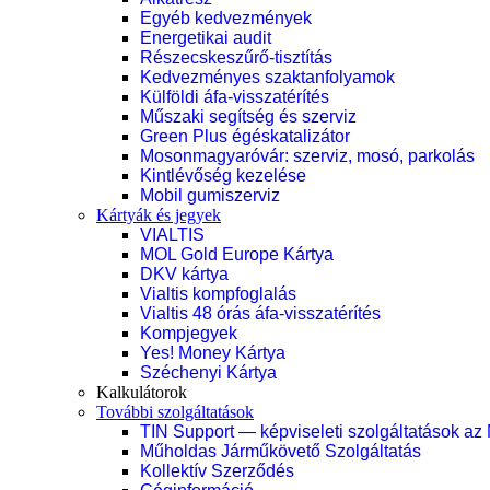
Egyéb kedvezmények
Energetikai audit
Részecskeszűrő-tisztítás
Kedvezményes szaktanfolyamok
Külföldi áfa-visszatérítés
Műszaki segítség és szerviz
Green Plus égéskatalizátor
Mosonmagyaróvár: szerviz, mosó, parkolás
Kintlévőség kezelése
Mobil gumiszerviz
Kártyák és jegyek
VIALTIS
MOL Gold Europe Kártya
DKV kártya
Vialtis kompfoglalás
Vialtis 48 órás áfa-visszatérítés
Kompjegyek
Yes! Money Kártya
Széchenyi Kártya
Kalkulátorok
További szolgáltatások
TIN Support — képviseleti szolgáltatások az
Műholdas Járműkövető Szolgáltatás
Kollektív Szerződés