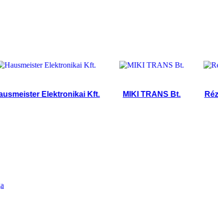
ister Elektronikai Kft.
MIKI TRANS Bt.
Rézkábel
ga