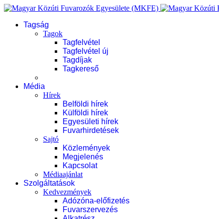
Tagság
Tagok
Tagfelvétel
Tagfelvétel új
Tagdíjak
Tagkereső
Média
Hírek
Belföldi hírek
Külföldi hírek
Egyesületi hírek
Fuvarhirdetések
Sajtó
Közlemények
Megjelenés
Kapcsolat
Médiaajánlat
Szolgáltatások
Kedvezmények
Adózóna-előfizetés
Fuvarszervezés
Alkatrész