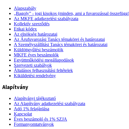
Alapszabály
„Bagoly” - jogi kisokos (minden, ami a fuvarozással összefügg
Az MKFE adatkezelési szabályzata
Kollektív szerződés
Etikai kódex
Az elnökség határozatai
Az Árufuvarozási Tanács témakörei és határozatai
A Személyszállítási Tanács témakörei és határozatai
Küldöttgyűlési beszámolók
MKFE éves beszámolók
Együttműködési megállapodások
Szervezeti szabályok
Általános felhasználási feltételek
Kiküldetési rendelvény
Alapítvány
Alapítványi tájékoztató
Az Alapítvány adatkezelési szabályzata
Adó 1% felajánlása
Kapcsolat
Éves beszámoló és 1% SZJA
Formanyomtatványok