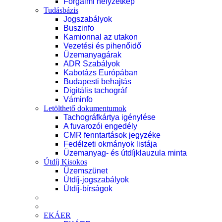
Forgalmi helyzetkép
Tudásbázis
Jogszabályok
Buszinfo
Kamionnal az utakon
Vezetési és pihenőidő
Üzemanyagárak
ADR Szabályok
Kabotázs Európában
Budapesti behajtás
Digitális tachográf
Váminfo
Letölthető dokumentumok
Tachográfkártya igénylése
A fuvarozói engedély
CMR fenntartások jegyzéke
Fedélzeti okmányok listája
Üzemanyag- és útdíjklauzula minta
Útdíj Kisokos
Üzemszünet
Útdíj-jogszabályok
Útdíj-bírságok
EKÁER