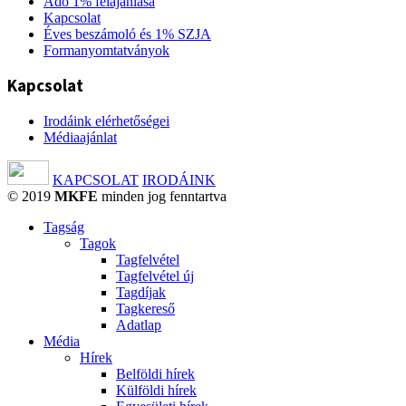
Adó 1% felajánlása
Kapcsolat
Éves beszámoló és 1% SZJA
Formanyomtatványok
Kapcsolat
Irodáink elérhetőségei
Médiaajánlat
KAPCSOLAT
IRODÁINK
© 2019
MKFE
minden jog fenntartva
Tagság
Tagok
Tagfelvétel
Tagfelvétel új
Tagdíjak
Tagkereső
Adatlap
Média
Hírek
Belföldi hírek
Külföldi hírek