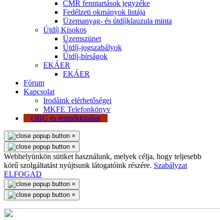
CMR fenntartások jegyzéke
Fedélzeti okmányok listája
Üzemanyag- és útdíjklauzula minta
Útdíj Kisokos
Üzemszünet
Útdíj-jogszabályok
Útdíj-bírságok
EKÁER
EKÁER
Fórum
Kapcsolat
Irodáink elérhetőségei
MKFE Telefonkönyv
OBU és termékkínálat
×
×
Webhelyünkön sütiket használunk, melyek célja, hogy teljesebb
körű szolgáltatást nyújtsunk látogatóink részére.
Szabályzat
ELFOGAD
×
×