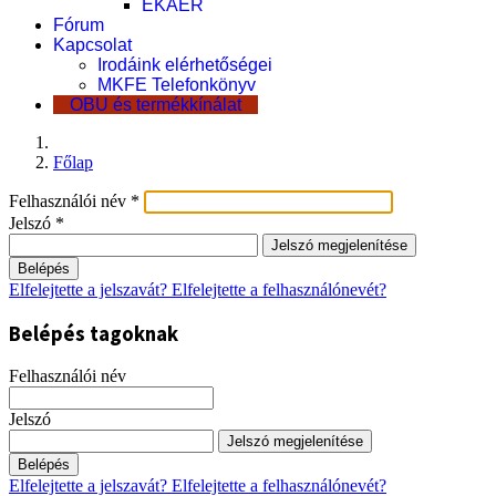
EKÁER
Fórum
Kapcsolat
Irodáink elérhetőségei
MKFE Telefonkönyv
OBU és termékkínálat
Főlap
Felhasználói név
*
Jelszó
*
Jelszó megjelenítése
Belépés
Elfelejtette a jelszavát?
Elfelejtette a felhasználónevét?
Belépés tagoknak
Felhasználói név
Jelszó
Jelszó megjelenítése
Belépés
Elfelejtette a jelszavát?
Elfelejtette a felhasználónevét?