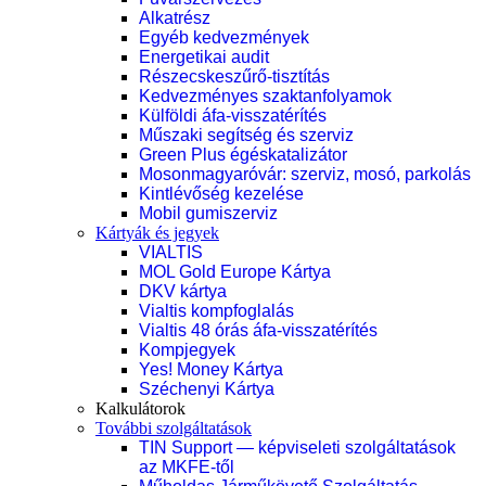
Alkatrész
Egyéb kedvezmények
Energetikai audit
Részecskeszűrő-tisztítás
Kedvezményes szaktanfolyamok
Külföldi áfa-visszatérítés
Műszaki segítség és szerviz
Green Plus égéskatalizátor
Mosonmagyaróvár: szerviz, mosó, parkolás
Kintlévőség kezelése
Mobil gumiszerviz
Kártyák és jegyek
VIALTIS
MOL Gold Europe Kártya
DKV kártya
Vialtis kompfoglalás
Vialtis 48 órás áfa-visszatérítés
Kompjegyek
Yes! Money Kártya
Széchenyi Kártya
Kalkulátorok
További szolgáltatások
TIN Support — képviseleti szolgáltatások
az MKFE-től