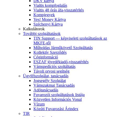
DKV kártya
Vialtis kompfoglalás
Vialtis 48 órás áfa-visszatérítés
Kompjegyek
Yes! Money Kártya
Széchenyi Kártya
Kalkulátorok
További szolgáltatások
TIN Support — képviseleti szolgáltatások az
MKFE-től
Műholdas Járműkövető Szolgáltatás
Kollektív Szerződés
Céginformáció
ESZAF jövedékiadó-visszatérítés
Vámspedíciós szoltáltatás
Távoli orvosi segítség
Ügyfélszolgálat, tanácsadás
Jogsegély Szolgálat
Vámszakmai Tanácsadás
Adótanácsadás
Fuvarozói szolgáltatások listája
Közvetlen Információs Vonal
Vízum
Közúti Fuvarozási Árindex
TIR