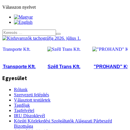
Válasszon nyelvet
ransporte Kft.
Széll Trans Kft.
"PROHAND" Kft.
Egyesület
Rólunk
Szervezeti felépítés
Választott testületek
Tagdíjak
Tagfelvétel
IRU Díszoklevél
Közúti Közlekedési Szolgáltatók Alágazati Párbeszéd
Bizottsága