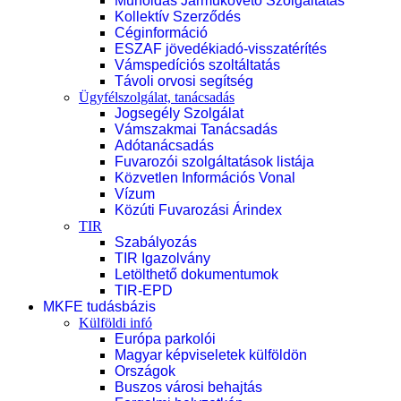
Műholdas Járműkövető Szolgáltatás
Kollektív Szerződés
Céginformáció
ESZAF jövedékiadó-visszatérítés
Vámspedíciós szoltáltatás
Távoli orvosi segítség
Ügyfélszolgálat, tanácsadás
Jogsegély Szolgálat
Vámszakmai Tanácsadás
Adótanácsadás
Fuvarozói szolgáltatások listája
Közvetlen Információs Vonal
Vízum
Közúti Fuvarozási Árindex
TIR
Szabályozás
TIR Igazolvány
Letölthető dokumentumok
TIR-EPD
MKFE tudásbázis
Külföldi infó
Európa parkolói
Magyar képviseletek külföldön
Országok
Buszos városi behajtás