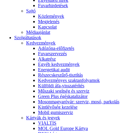
Egyesületi hírek
Fuvarhirdetések
Sajtó
Közlemények
Megjelenés
Kapcsolat
Médiaajánlat
Szolgáltatások
Kedvezmények
Adózóna-előfizetés
Fuvarszervezés
Alkatrész
Egyéb kedvezmények
Energetikai audit
Részecskeszűrő-tisztítás
Kedvezményes szaktanfolyamok
Külföldi áfa-visszatérítés
Műszaki segítség és szerviz
Green Plus égéskatalizátor
Mosonmagyaróvár: szerviz, mosó, parkolás
Kintlévőség kezelése
Mobil gumiszerviz
Kártyák és jegyek
VIALTIS
MOL Gold Europe Kártya