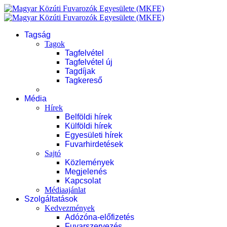
Tagság
Tagok
Tagfelvétel
Tagfelvétel új
Tagdíjak
Tagkereső
Média
Hírek
Belföldi hírek
Külföldi hírek
Egyesületi hírek
Fuvarhirdetések
Sajtó
Közlemények
Megjelenés
Kapcsolat
Médiaajánlat
Szolgáltatások
Kedvezmények
Adózóna-előfizetés
Fuvarszervezés