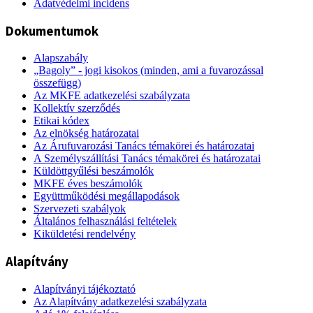
Adatvédelmi incidens
Dokumentumok
Alapszabály
„Bagoly” - jogi kisokos (minden, ami a fuvarozással
összefügg)
Az MKFE adatkezelési szabályzata
Kollektív szerződés
Etikai kódex
Az elnökség határozatai
Az Árufuvarozási Tanács témakörei és határozatai
A Személyszállítási Tanács témakörei és határozatai
Küldöttgyűlési beszámolók
MKFE éves beszámolók
Együttműködési megállapodások
Szervezeti szabályok
Általános felhasználási feltételek
Kiküldetési rendelvény
Alapítvány
Alapítványi tájékoztató
Az Alapítvány adatkezelési szabályzata