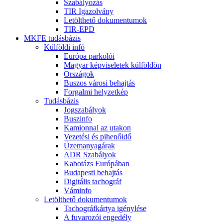
Szabályozás
TIR Igazolvány
Letölthető dokumentumok
TIR-EPD
MKFE tudásbázis
Külföldi infó
Európa parkolói
Magyar képviseletek külföldön
Országok
Buszos városi behajtás
Forgalmi helyzetkép
Tudásbázis
Jogszabályok
Buszinfo
Kamionnal az utakon
Vezetési és pihenőidő
Üzemanyagárak
ADR Szabályok
Kabotázs Európában
Budapesti behajtás
Digitális tachográf
Váminfo
Letölthető dokumentumok
Tachográfkártya igénylése
A fuvarozói engedély