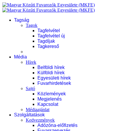
Tagság
Tagok
Tagfelvétel
Tagfelvétel új
Tagdíjak
Tagkereső
Média
Hírek
Belföldi hírek
Külföldi hírek
Egyesületi hírek
Fuvarhirdetések
Sajtó
Közlemények
Megjelenés
Kapcsolat
Médiaajánlat
Szolgáltatások
Kedvezmények
Adózóna-előfizetés
Fuvarszervezés