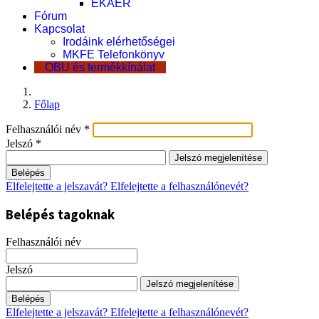
EKÁER
Fórum
Kapcsolat
Irodáink elérhetőségei
MKFE Telefonkönyv
OBU és termékkínálat
Főlap
Felhasználói név
*
Jelszó
*
Jelszó megjelenítése
Belépés
Elfelejtette a jelszavát?
Elfelejtette a felhasználónevét?
Belépés tagoknak
Felhasználói név
Jelszó
Jelszó megjelenítése
Belépés
Elfelejtette a jelszavát?
Elfelejtette a felhasználónevét?