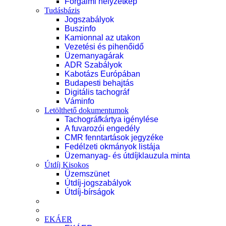
Forgalmi helyzetkép
Tudásbázis
Jogszabályok
Buszinfo
Kamionnal az utakon
Vezetési és pihenőidő
Üzemanyagárak
ADR Szabályok
Kabotázs Európában
Budapesti behajtás
Digitális tachográf
Váminfo
Letölthető dokumentumok
Tachográfkártya igénylése
A fuvarozói engedély
CMR fenntartások jegyzéke
Fedélzeti okmányok listája
Üzemanyag- és útdíjklauzula minta
Útdíj Kisokos
Üzemszünet
Útdíj-jogszabályok
Útdíj-bírságok
EKÁER