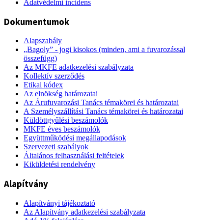
Adatvédelmi incidens
Dokumentumok
Alapszabály
„Bagoly” - jogi kisokos (minden, ami a fuvarozással
összefügg)
Az MKFE adatkezelési szabályzata
Kollektív szerződés
Etikai kódex
Az elnökség határozatai
Az Árufuvarozási Tanács témakörei és határozatai
A Személyszállítási Tanács témakörei és határozatai
Küldöttgyűlési beszámolók
MKFE éves beszámolók
Együttműködési megállapodások
Szervezeti szabályok
Általános felhasználási feltételek
Kiküldetési rendelvény
Alapítvány
Alapítványi tájékoztató
Az Alapítvány adatkezelési szabályzata