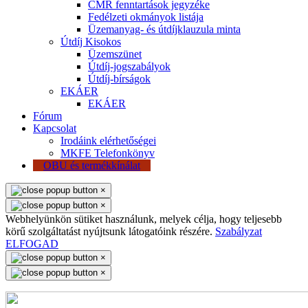
CMR fenntartások jegyzéke
Fedélzeti okmányok listája
Üzemanyag- és útdíjklauzula minta
Útdíj Kisokos
Üzemszünet
Útdíj-jogszabályok
Útdíj-bírságok
EKÁER
EKÁER
Fórum
Kapcsolat
Irodáink elérhetőségei
MKFE Telefonkönyv
OBU és termékkínálat
×
×
Webhelyünkön sütiket használunk, melyek célja, hogy teljesebb
körű szolgáltatást nyújtsunk látogatóink részére.
Szabályzat
ELFOGAD
×
×