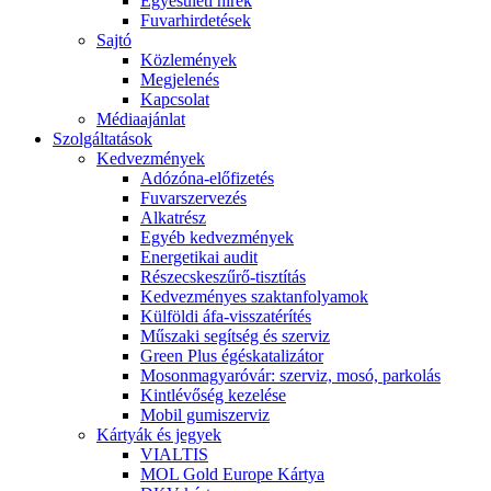
Egyesületi hírek
Fuvarhirdetések
Sajtó
Közlemények
Megjelenés
Kapcsolat
Médiaajánlat
Szolgáltatások
Kedvezmények
Adózóna-előfizetés
Fuvarszervezés
Alkatrész
Egyéb kedvezmények
Energetikai audit
Részecskeszűrő-tisztítás
Kedvezményes szaktanfolyamok
Külföldi áfa-visszatérítés
Műszaki segítség és szerviz
Green Plus égéskatalizátor
Mosonmagyaróvár: szerviz, mosó, parkolás
Kintlévőség kezelése
Mobil gumiszerviz
Kártyák és jegyek
VIALTIS
MOL Gold Europe Kártya