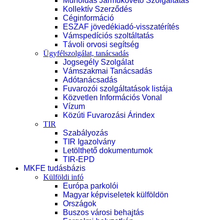
Műholdas Járműkövető Szolgáltatás
Kollektív Szerződés
Céginformáció
ESZAF jövedékiadó-visszatérítés
Vámspedíciós szoltáltatás
Távoli orvosi segítség
Ügyfélszolgálat, tanácsadás
Jogsegély Szolgálat
Vámszakmai Tanácsadás
Adótanácsadás
Fuvarozói szolgáltatások listája
Közvetlen Információs Vonal
Vízum
Közúti Fuvarozási Árindex
TIR
Szabályozás
TIR Igazolvány
Letölthető dokumentumok
TIR-EPD
MKFE tudásbázis
Külföldi infó
Európa parkolói
Magyar képviseletek külföldön
Országok
Buszos városi behajtás