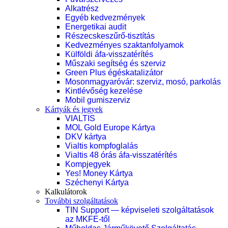
Alkatrész
Egyéb kedvezmények
Energetikai audit
Részecskeszűrő-tisztítás
Kedvezményes szaktanfolyamok
Külföldi áfa-visszatérítés
Műszaki segítség és szerviz
Green Plus égéskatalizátor
Mosonmagyaróvár: szerviz, mosó, parkolás
Kintlévőség kezelése
Mobil gumiszerviz
Kártyák és jegyek
VIALTIS
MOL Gold Europe Kártya
DKV kártya
Vialtis kompfoglalás
Vialtis 48 órás áfa-visszatérítés
Kompjegyek
Yes! Money Kártya
Széchenyi Kártya
Kalkulátorok
További szolgáltatások
TIN Support — képviseleti szolgáltatások
az MKFE-től