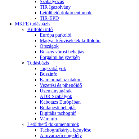
Szabályozás
TIR Igazolvány
Letölthető dokumentumok
TIR-EPD
MKFE tudásbázis
Külföldi infó
Európa parkolói
Magyar képviseletek külföldön
Országok
Buszos városi behajtás
Forgalmi helyzetkép
Tudásbázis
Jogszabályok
Buszinfo
Kamionnal az utakon
Vezetési és pihenőidő
Üzemanyagárak
ADR Szabályok
Kabotázs Európában
Budapesti behajtás
Digitális tachográf
Váminfo
Letölthető dokumentumok
Tachográfkártya igénylése
A fuvarozói engedély