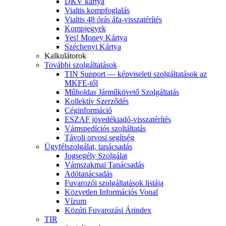
DKV kártya
Vialtis kompfoglalás
Vialtis 48 órás áfa-visszatérítés
Kompjegyek
Yes! Money Kártya
Széchenyi Kártya
Kalkulátorok
További szolgáltatások
TIN Support — képviseleti szolgáltatások az
MKFE-től
Műholdas Járműkövető Szolgáltatás
Kollektív Szerződés
Céginformáció
ESZAF jövedékiadó-visszatérítés
Vámspedíciós szoltáltatás
Távoli orvosi segítség
Ügyfélszolgálat, tanácsadás
Jogsegély Szolgálat
Vámszakmai Tanácsadás
Adótanácsadás
Fuvarozói szolgáltatások listája
Közvetlen Információs Vonal
Vízum
Közúti Fuvarozási Árindex
TIR