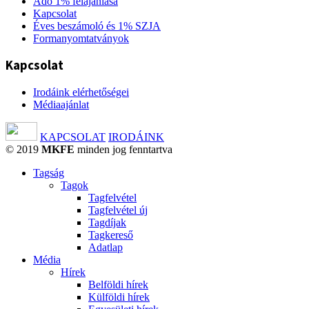
Adó 1% felajánlása
Kapcsolat
Éves beszámoló és 1% SZJA
Formanyomtatványok
Kapcsolat
Irodáink elérhetőségei
Médiaajánlat
KAPCSOLAT
IRODÁINK
© 2019
MKFE
minden jog fenntartva
Tagság
Tagok
Tagfelvétel
Tagfelvétel új
Tagdíjak
Tagkereső
Adatlap
Média
Hírek
Belföldi hírek
Külföldi hírek