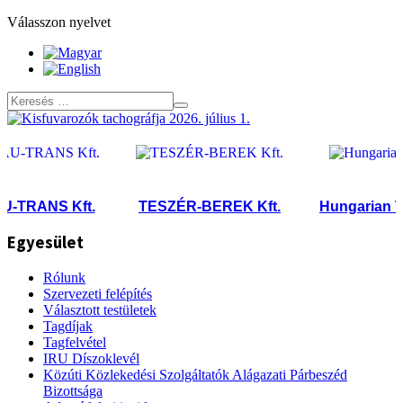
Válasszon nyelvet
TRANS Kft.
TESZÉR-BEREK Kft.
Hungarian Tran
Egyesület
Rólunk
Szervezeti felépítés
Választott testületek
Tagdíjak
Tagfelvétel
IRU Díszoklevél
Közúti Közlekedési Szolgáltatók Alágazati Párbeszéd
Bizottsága