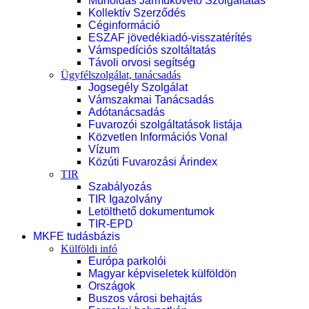
Műholdas Járműkövető Szolgáltatás
Kollektív Szerződés
Céginformáció
ESZAF jövedékiadó-visszatérítés
Vámspedíciós szoltáltatás
Távoli orvosi segítség
Ügyfélszolgálat, tanácsadás
Jogsegély Szolgálat
Vámszakmai Tanácsadás
Adótanácsadás
Fuvarozói szolgáltatások listája
Közvetlen Információs Vonal
Vízum
Közúti Fuvarozási Árindex
TIR
Szabályozás
TIR Igazolvány
Letölthető dokumentumok
TIR-EPD
MKFE tudásbázis
Külföldi infó
Európa parkolói
Magyar képviseletek külföldön
Országok
Buszos városi behajtás