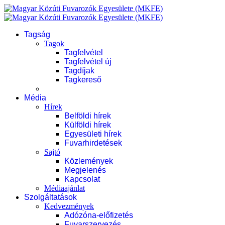
Tagság
Tagok
Tagfelvétel
Tagfelvétel új
Tagdíjak
Tagkereső
Média
Hírek
Belföldi hírek
Külföldi hírek
Egyesületi hírek
Fuvarhirdetések
Sajtó
Közlemények
Megjelenés
Kapcsolat
Médiaajánlat
Szolgáltatások
Kedvezmények
Adózóna-előfizetés
Fuvarszervezés