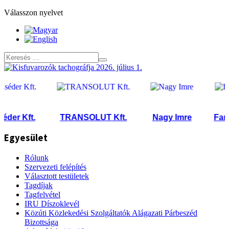
Válasszon nyelvet
er Kft.
TRANSOLUT Kft.
Nagy Imre
Farkas
Egyesület
Rólunk
Szervezeti felépítés
Választott testületek
Tagdíjak
Tagfelvétel
IRU Díszoklevél
Közúti Közlekedési Szolgáltatók Alágazati Párbeszéd
Bizottsága