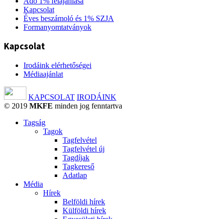
Adó 1% felajánlása
Kapcsolat
Éves beszámoló és 1% SZJA
Formanyomtatványok
Kapcsolat
Irodáink elérhetőségei
Médiaajánlat
KAPCSOLAT
IRODÁINK
© 2019
MKFE
minden jog fenntartva
Tagság
Tagok
Tagfelvétel
Tagfelvétel új
Tagdíjak
Tagkereső
Adatlap
Média
Hírek
Belföldi hírek
Külföldi hírek