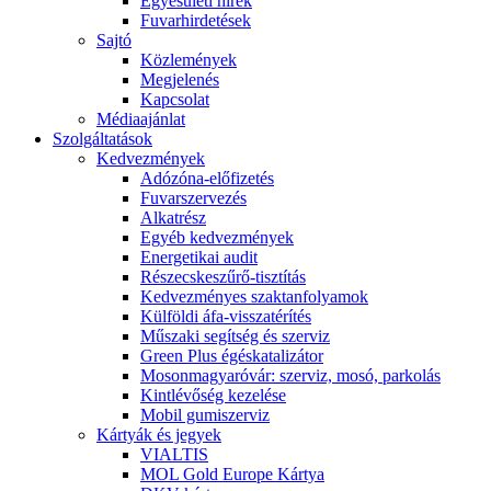
Egyesületi hírek
Fuvarhirdetések
Sajtó
Közlemények
Megjelenés
Kapcsolat
Médiaajánlat
Szolgáltatások
Kedvezmények
Adózóna-előfizetés
Fuvarszervezés
Alkatrész
Egyéb kedvezmények
Energetikai audit
Részecskeszűrő-tisztítás
Kedvezményes szaktanfolyamok
Külföldi áfa-visszatérítés
Műszaki segítség és szerviz
Green Plus égéskatalizátor
Mosonmagyaróvár: szerviz, mosó, parkolás
Kintlévőség kezelése
Mobil gumiszerviz
Kártyák és jegyek
VIALTIS
MOL Gold Europe Kártya