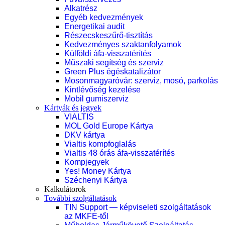
Alkatrész
Egyéb kedvezmények
Energetikai audit
Részecskeszűrő-tisztítás
Kedvezményes szaktanfolyamok
Külföldi áfa-visszatérítés
Műszaki segítség és szerviz
Green Plus égéskatalizátor
Mosonmagyaróvár: szerviz, mosó, parkolás
Kintlévőség kezelése
Mobil gumiszerviz
Kártyák és jegyek
VIALTIS
MOL Gold Europe Kártya
DKV kártya
Vialtis kompfoglalás
Vialtis 48 órás áfa-visszatérítés
Kompjegyek
Yes! Money Kártya
Széchenyi Kártya
Kalkulátorok
További szolgáltatások
TIN Support — képviseleti szolgáltatások
az MKFE-től