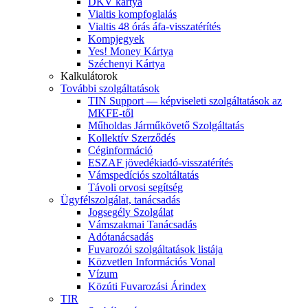
DKV kártya
Vialtis kompfoglalás
Vialtis 48 órás áfa-visszatérítés
Kompjegyek
Yes! Money Kártya
Széchenyi Kártya
Kalkulátorok
További szolgáltatások
TIN Support — képviseleti szolgáltatások az
MKFE-től
Műholdas Járműkövető Szolgáltatás
Kollektív Szerződés
Céginformáció
ESZAF jövedékiadó-visszatérítés
Vámspedíciós szoltáltatás
Távoli orvosi segítség
Ügyfélszolgálat, tanácsadás
Jogsegély Szolgálat
Vámszakmai Tanácsadás
Adótanácsadás
Fuvarozói szolgáltatások listája
Közvetlen Információs Vonal
Vízum
Közúti Fuvarozási Árindex
TIR