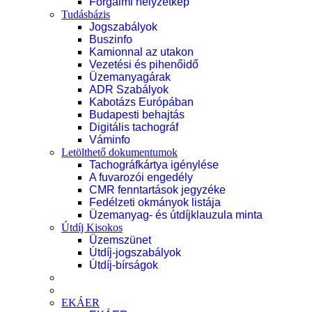
Forgalmi helyzetkép
Tudásbázis
Jogszabályok
Buszinfo
Kamionnal az utakon
Vezetési és pihenőidő
Üzemanyagárak
ADR Szabályok
Kabotázs Európában
Budapesti behajtás
Digitális tachográf
Váminfo
Letölthető dokumentumok
Tachográfkártya igénylése
A fuvarozói engedély
CMR fenntartások jegyzéke
Fedélzeti okmányok listája
Üzemanyag- és útdíjklauzula minta
Útdíj Kisokos
Üzemszünet
Útdíj-jogszabályok
Útdíj-bírságok
EKÁER