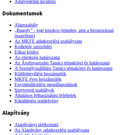
Adatvédelmi incidens
Dokumentumok
Alapszabály
„Bagoly” - jogi kisokos (minden, ami a fuvarozással
összefügg)
Az MKFE adatkezelési szabályzata
Kollektív szerződés
Etikai kódex
Az elnökség határozatai
Az Árufuvarozási Tanács témakörei és határozatai
A Személyszállítási Tanács témakörei és határozatai
Küldöttgyűlési beszámolók
MKFE éves beszámolók
Együttműködési megállapodások
Szervezeti szabályok
Általános felhasználási feltételek
Kiküldetési rendelvény
Alapítvány
Alapítványi tájékoztató
Az Alapítvány adatkezelési szabályzata