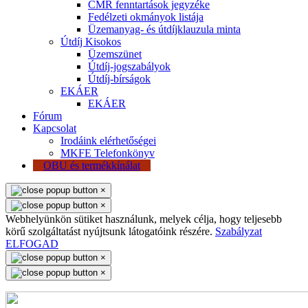
CMR fenntartások jegyzéke
Fedélzeti okmányok listája
Üzemanyag- és útdíjklauzula minta
Útdíj Kisokos
Üzemszünet
Útdíj-jogszabályok
Útdíj-bírságok
EKÁER
EKÁER
Fórum
Kapcsolat
Irodáink elérhetőségei
MKFE Telefonkönyv
OBU és termékkínálat
×
×
Webhelyünkön sütiket használunk, melyek célja, hogy teljesebb
körű szolgáltatást nyújtsunk látogatóink részére.
Szabályzat
ELFOGAD
×
×