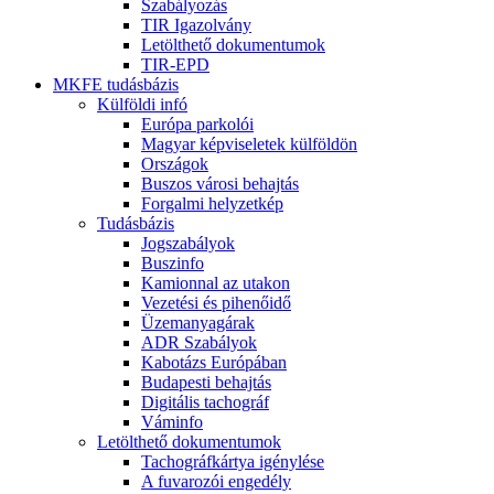
Szabályozás
TIR Igazolvány
Letölthető dokumentumok
TIR-EPD
MKFE tudásbázis
Külföldi infó
Európa parkolói
Magyar képviseletek külföldön
Országok
Buszos városi behajtás
Forgalmi helyzetkép
Tudásbázis
Jogszabályok
Buszinfo
Kamionnal az utakon
Vezetési és pihenőidő
Üzemanyagárak
ADR Szabályok
Kabotázs Európában
Budapesti behajtás
Digitális tachográf
Váminfo
Letölthető dokumentumok
Tachográfkártya igénylése
A fuvarozói engedély