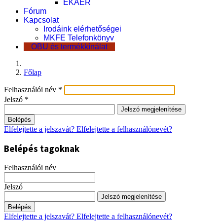
EKÁER
Fórum
Kapcsolat
Irodáink elérhetőségei
MKFE Telefonkönyv
OBU és termékkínálat
Főlap
Felhasználói név
*
Jelszó
*
Jelszó megjelenítése
Belépés
Elfelejtette a jelszavát?
Elfelejtette a felhasználónevét?
Belépés tagoknak
Felhasználói név
Jelszó
Jelszó megjelenítése
Belépés
Elfelejtette a jelszavát?
Elfelejtette a felhasználónevét?