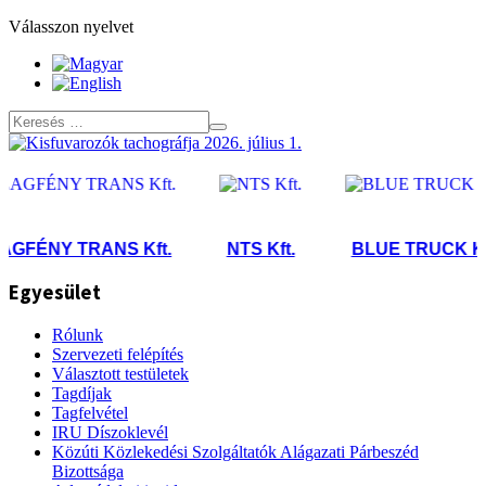
Válasszon nyelvet
FÉNY TRANS Kft.
NTS Kft.
BLUE TRUCK Kft.
Egyesület
Rólunk
Szervezeti felépítés
Választott testületek
Tagdíjak
Tagfelvétel
IRU Díszoklevél
Közúti Közlekedési Szolgáltatók Alágazati Párbeszéd
Bizottsága