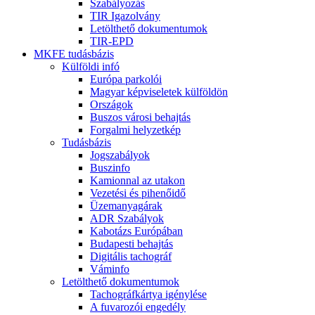
Szabályozás
TIR Igazolvány
Letölthető dokumentumok
TIR-EPD
MKFE tudásbázis
Külföldi infó
Európa parkolói
Magyar képviseletek külföldön
Országok
Buszos városi behajtás
Forgalmi helyzetkép
Tudásbázis
Jogszabályok
Buszinfo
Kamionnal az utakon
Vezetési és pihenőidő
Üzemanyagárak
ADR Szabályok
Kabotázs Európában
Budapesti behajtás
Digitális tachográf
Váminfo
Letölthető dokumentumok
Tachográfkártya igénylése
A fuvarozói engedély