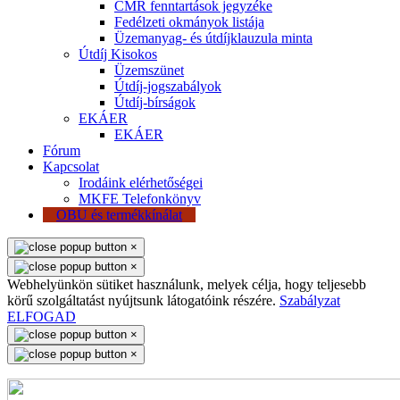
CMR fenntartások jegyzéke
Fedélzeti okmányok listája
Üzemanyag- és útdíjklauzula minta
Útdíj Kisokos
Üzemszünet
Útdíj-jogszabályok
Útdíj-bírságok
EKÁER
EKÁER
Fórum
Kapcsolat
Irodáink elérhetőségei
MKFE Telefonkönyv
OBU és termékkínálat
×
×
Webhelyünkön sütiket használunk, melyek célja, hogy teljesebb
körű szolgáltatást nyújtsunk látogatóink részére.
Szabályzat
ELFOGAD
×
×