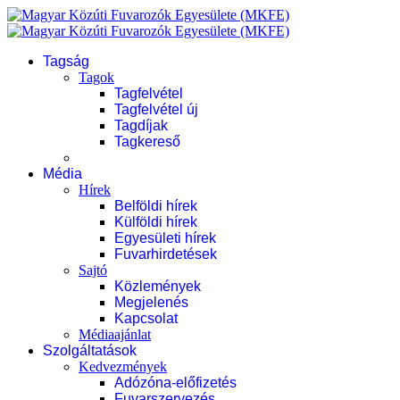
Tagság
Tagok
Tagfelvétel
Tagfelvétel új
Tagdíjak
Tagkereső
Média
Hírek
Belföldi hírek
Külföldi hírek
Egyesületi hírek
Fuvarhirdetések
Sajtó
Közlemények
Megjelenés
Kapcsolat
Médiaajánlat
Szolgáltatások
Kedvezmények
Adózóna-előfizetés
Fuvarszervezés