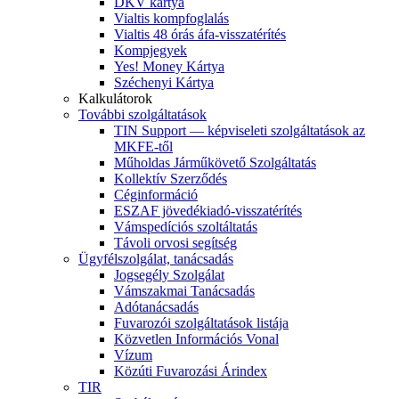
DKV kártya
Vialtis kompfoglalás
Vialtis 48 órás áfa-visszatérítés
Kompjegyek
Yes! Money Kártya
Széchenyi Kártya
Kalkulátorok
További szolgáltatások
TIN Support — képviseleti szolgáltatások az
MKFE-től
Műholdas Járműkövető Szolgáltatás
Kollektív Szerződés
Céginformáció
ESZAF jövedékiadó-visszatérítés
Vámspedíciós szoltáltatás
Távoli orvosi segítség
Ügyfélszolgálat, tanácsadás
Jogsegély Szolgálat
Vámszakmai Tanácsadás
Adótanácsadás
Fuvarozói szolgáltatások listája
Közvetlen Információs Vonal
Vízum
Közúti Fuvarozási Árindex
TIR