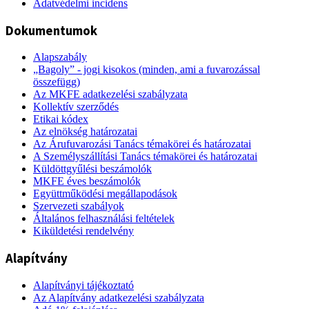
Adatvédelmi incidens
Dokumentumok
Alapszabály
„Bagoly” - jogi kisokos (minden, ami a fuvarozással
összefügg)
Az MKFE adatkezelési szabályzata
Kollektív szerződés
Etikai kódex
Az elnökség határozatai
Az Árufuvarozási Tanács témakörei és határozatai
A Személyszállítási Tanács témakörei és határozatai
Küldöttgyűlési beszámolók
MKFE éves beszámolók
Együttműködési megállapodások
Szervezeti szabályok
Általános felhasználási feltételek
Kiküldetési rendelvény
Alapítvány
Alapítványi tájékoztató
Az Alapítvány adatkezelési szabályzata