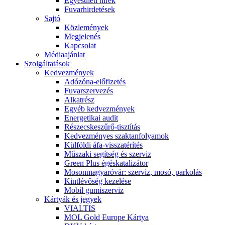
Egyesületi hírek
Fuvarhirdetések
Sajtó
Közlemények
Megjelenés
Kapcsolat
Médiaajánlat
Szolgáltatások
Kedvezmények
Adózóna-előfizetés
Fuvarszervezés
Alkatrész
Egyéb kedvezmények
Energetikai audit
Részecskeszűrő-tisztítás
Kedvezményes szaktanfolyamok
Külföldi áfa-visszatérítés
Műszaki segítség és szerviz
Green Plus égéskatalizátor
Mosonmagyaróvár: szerviz, mosó, parkolás
Kintlévőség kezelése
Mobil gumiszerviz
Kártyák és jegyek
VIALTIS
MOL Gold Europe Kártya