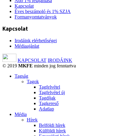
Adó 1% felajánlása
Kapcsolat
Éves beszámoló és 1% SZJA
Formanyomtatványok
Kapcsolat
Irodáink elérhetőségei
Médiaajánlat
KAPCSOLAT
IRODÁINK
© 2019
MKFE
minden jog fenntartva
Tagság
Tagok
Tagfelvétel
Tagfelvétel új
Tagdíjak
Tagkereső
Adatlap
Média
Hírek
Belföldi hírek
Külföldi hírek