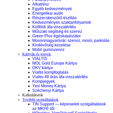
Alkatrész
Egyéb kedvezmények
Energetikai audit
Részecskeszűrő-tisztítás
Kedvezményes szaktanfolyamok
Külföldi áfa-visszatérítés
Műszaki segítség és szerviz
Green Plus égéskatalizátor
Mosonmagyaróvár: szerviz, mosó, parkolás
Kintlévőség kezelése
Mobil gumiszerviz
Kártyák és jegyek
VIALTIS
MOL Gold Europe Kártya
DKV kártya
Vialtis kompfoglalás
Vialtis 48 órás áfa-visszatérítés
Kompjegyek
Yes! Money Kártya
Széchenyi Kártya
Kalkulátorok
További szolgáltatások
TIN Support — képviseleti szolgáltatások
az MKFE-től