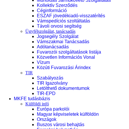
Műholdas Járműkövető Szolgáltatás
Kollektív Szerződés
Céginformáció
ESZAF jövedékiadó-visszatérítés
Vámspedíciós szoltáltatás
Távoli orvosi segítség
Ügyfélszolgálat, tanácsadás
Jogsegély Szolgálat
Vámszakmai Tanácsadás
Adótanácsadás
Fuvarozói szolgáltatások listája
Közvetlen Információs Vonal
Vízum
Közúti Fuvarozási Árindex
TIR
Szabályozás
TIR Igazolvány
Letölthető dokumentumok
TIR-EPD
MKFE tudásbázis
Külföldi infó
Európa parkolói
Magyar képviseletek külföldön
Országok
Buszos városi behajtás