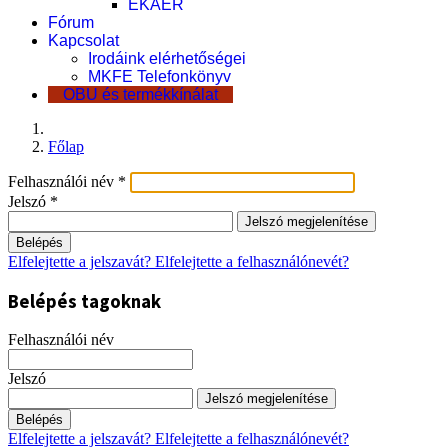
EKÁER
Fórum
Kapcsolat
Irodáink elérhetőségei
MKFE Telefonkönyv
OBU és termékkínálat
Főlap
Felhasználói név
*
Jelszó
*
Jelszó megjelenítése
Belépés
Elfelejtette a jelszavát?
Elfelejtette a felhasználónevét?
Belépés tagoknak
Felhasználói név
Jelszó
Jelszó megjelenítése
Belépés
Elfelejtette a jelszavát?
Elfelejtette a felhasználónevét?