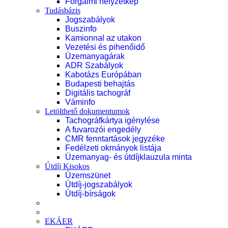
Forgalmi helyzetkép
Tudásbázis
Jogszabályok
Buszinfo
Kamionnal az utakon
Vezetési és pihenőidő
Üzemanyagárak
ADR Szabályok
Kabotázs Európában
Budapesti behajtás
Digitális tachográf
Váminfo
Letölthető dokumentumok
Tachográfkártya igénylése
A fuvarozói engedély
CMR fenntartások jegyzéke
Fedélzeti okmányok listája
Üzemanyag- és útdíjklauzula minta
Útdíj Kisokos
Üzemszünet
Útdíj-jogszabályok
Útdíj-bírságok
EKÁER