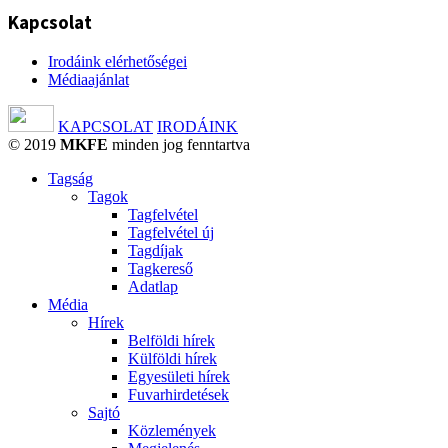
Kapcsolat
Irodáink elérhetőségei
Médiaajánlat
KAPCSOLAT
IRODÁINK
© 2019
MKFE
minden jog fenntartva
Tagság
Tagok
Tagfelvétel
Tagfelvétel új
Tagdíjak
Tagkereső
Adatlap
Média
Hírek
Belföldi hírek
Külföldi hírek
Egyesületi hírek
Fuvarhirdetések
Sajtó
Közlemények