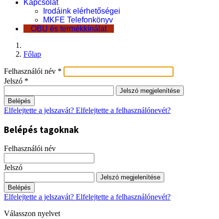
Kapcsolat
Irodáink elérhetőségei
MKFE Telefonkönyv
OBU és termékkínálat
Főlap
Felhasználói név
*
Jelszó
*
Jelszó megjelenítése
Belépés
Elfelejtette a jelszavát?
Elfelejtette a felhasználónevét?
Belépés tagoknak
Felhasználói név
Jelszó
Jelszó megjelenítése
Belépés
Elfelejtette a jelszavát?
Elfelejtette a felhasználónevét?
Válasszon nyelvet