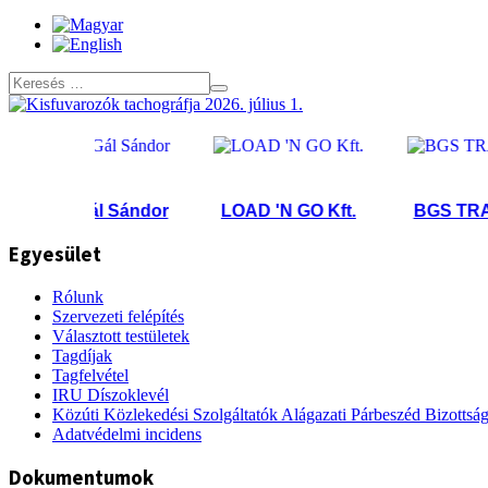
Gál Sándor
LOAD 'N GO Kft.
BGS TRANS I
Egyesület
Rólunk
Szervezeti felépítés
Választott testületek
Tagdíjak
Tagfelvétel
IRU Díszoklevél
Közúti Közlekedési Szolgáltatók Alágazati Párbeszéd Bizottsá
Adatvédelmi incidens
Dokumentumok