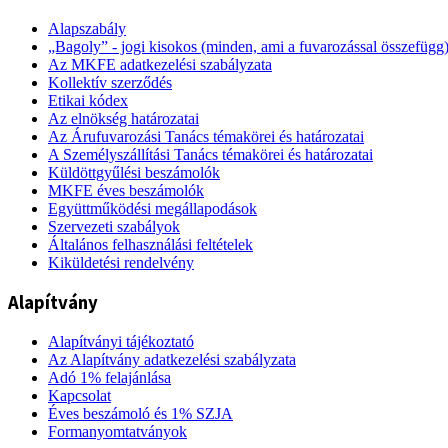
Alapszabály
„Bagoly” - jogi kisokos (minden, ami a fuvarozással összefügg
Az MKFE adatkezelési szabályzata
Kollektív szerződés
Etikai kódex
Az elnökség határozatai
Az Árufuvarozási Tanács témakörei és határozatai
A Személyszállítási Tanács témakörei és határozatai
Küldöttgyűlési beszámolók
MKFE éves beszámolók
Együttműködési megállapodások
Szervezeti szabályok
Általános felhasználási feltételek
Kiküldetési rendelvény
Alapítvány
Alapítványi tájékoztató
Az Alapítvány adatkezelési szabályzata
Adó 1% felajánlása
Kapcsolat
Éves beszámoló és 1% SZJA
Formanyomtatványok