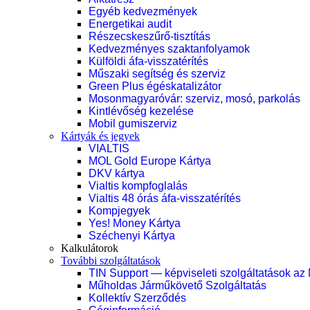
Egyéb kedvezmények
Energetikai audit
Részecskeszűrő-tisztítás
Kedvezményes szaktanfolyamok
Külföldi áfa-visszatérítés
Műszaki segítség és szerviz
Green Plus égéskatalizátor
Mosonmagyaróvár: szerviz, mosó, parkolás
Kintlévőség kezelése
Mobil gumiszerviz
Kártyák és jegyek
VIALTIS
MOL Gold Europe Kártya
DKV kártya
Vialtis kompfoglalás
Vialtis 48 órás áfa-visszatérítés
Kompjegyek
Yes! Money Kártya
Széchenyi Kártya
Kalkulátorok
További szolgáltatások
TIN Support — képviseleti szolgáltatások az
Műholdas Járműkövető Szolgáltatás
Kollektív Szerződés