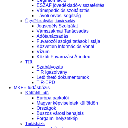
Céginformáció
ESZAF jövedékiadó-visszatérítés
Vámspedíciós szoltáltatás
Távoli orvosi segítség
Ügyfélszolgálat, tanácsadás
Jogsegély Szolgálat
Vámszakmai Tanácsadás
Adótanácsadás
Fuvarozói szolgáltatások listája
Közvetlen Információs Vonal
Vízum
Közúti Fuvarozási Árindex
TIR
Szabályozás
TIR Igazolvány
Letölthető dokumentumok
TIR-EPD
MKFE tudásbázis
Külföldi infó
Európa parkolói
Magyar képviseletek külföldön
Országok
Buszos városi behajtás
Forgalmi helyzetkép
Tudásbázis