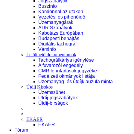
Jogszabályok
Buszinfo
Kamionnal az utakon
Vezetési és pihenőidő
Üzemanyagárak
ADR Szabályok
Kabotázs Európában
Budapesti behajtás
Digitális tachográf
Váminfo
Letölthető dokumentumok
Tachográfkártya igénylése
A fuvarozói engedély
CMR fenntartások jegyzéke
Fedélzeti okmányok listája
Üzemanyag- és útdíjklauzula minta
Útdíj Kisokos
Üzemszünet
Útdíj-jogszabályok
Útdíj-bírságok
EKÁER
EKÁER
Fórum