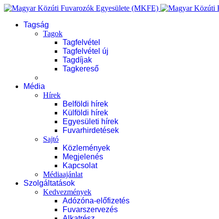
Tagság
Tagok
Tagfelvétel
Tagfelvétel új
Tagdíjak
Tagkereső
Média
Hírek
Belföldi hírek
Külföldi hírek
Egyesületi hírek
Fuvarhirdetések
Sajtó
Közlemények
Megjelenés
Kapcsolat
Médiaajánlat
Szolgáltatások
Kedvezmények
Adózóna-előfizetés
Fuvarszervezés
Alkatrész