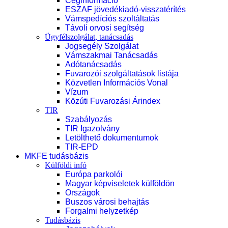
Céginformáció
ESZAF jövedékiadó-visszatérítés
Vámspedíciós szoltáltatás
Távoli orvosi segítség
Ügyfélszolgálat, tanácsadás
Jogsegély Szolgálat
Vámszakmai Tanácsadás
Adótanácsadás
Fuvarozói szolgáltatások listája
Közvetlen Információs Vonal
Vízum
Közúti Fuvarozási Árindex
TIR
Szabályozás
TIR Igazolvány
Letölthető dokumentumok
TIR-EPD
MKFE tudásbázis
Külföldi infó
Európa parkolói
Magyar képviseletek külföldön
Országok
Buszos városi behajtás
Forgalmi helyzetkép
Tudásbázis