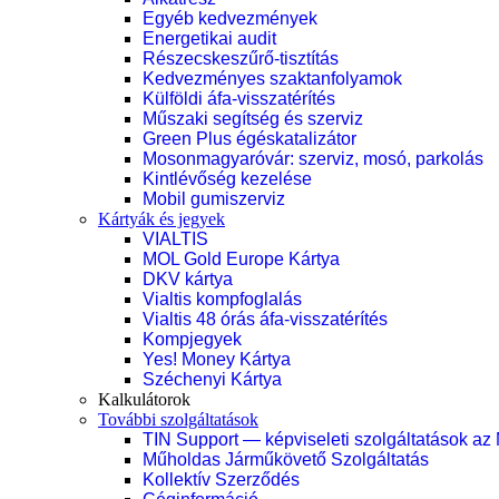
Egyéb kedvezmények
Energetikai audit
Részecskeszűrő-tisztítás
Kedvezményes szaktanfolyamok
Külföldi áfa-visszatérítés
Műszaki segítség és szerviz
Green Plus égéskatalizátor
Mosonmagyaróvár: szerviz, mosó, parkolás
Kintlévőség kezelése
Mobil gumiszerviz
Kártyák és jegyek
VIALTIS
MOL Gold Europe Kártya
DKV kártya
Vialtis kompfoglalás
Vialtis 48 órás áfa-visszatérítés
Kompjegyek
Yes! Money Kártya
Széchenyi Kártya
Kalkulátorok
További szolgáltatások
TIN Support — képviseleti szolgáltatások az
Műholdas Járműkövető Szolgáltatás
Kollektív Szerződés