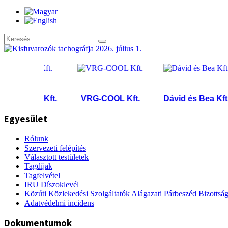
zport Kft.
VRG-COOL Kft.
Dávid és Bea Kft.
Egyesület
Rólunk
Szervezeti felépítés
Választott testületek
Tagdíjak
Tagfelvétel
IRU Díszoklevél
Közúti Közlekedési Szolgáltatók Alágazati Párbeszéd Bizottsá
Adatvédelmi incidens
Dokumentumok