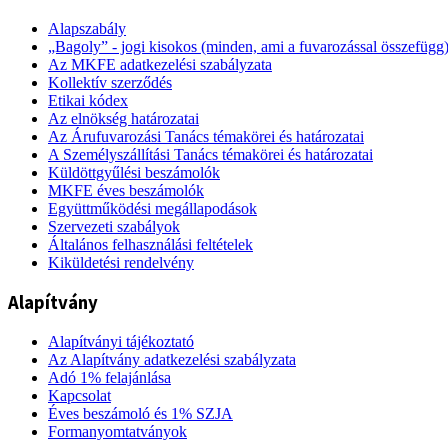
Alapszabály
„Bagoly” - jogi kisokos (minden, ami a fuvarozással összefügg
Az MKFE adatkezelési szabályzata
Kollektív szerződés
Etikai kódex
Az elnökség határozatai
Az Árufuvarozási Tanács témakörei és határozatai
A Személyszállítási Tanács témakörei és határozatai
Küldöttgyűlési beszámolók
MKFE éves beszámolók
Együttműködési megállapodások
Szervezeti szabályok
Általános felhasználási feltételek
Kiküldetési rendelvény
Alapítvány
Alapítványi tájékoztató
Az Alapítvány adatkezelési szabályzata
Adó 1% felajánlása
Kapcsolat
Éves beszámoló és 1% SZJA
Formanyomtatványok