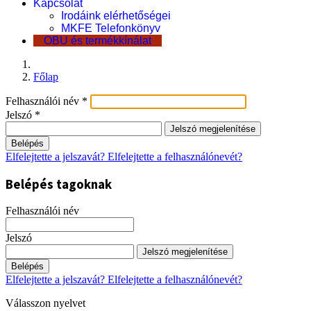
Kapcsolat
Irodáink elérhetőségei
MKFE Telefonkönyv
OBU és termékkínálat
Főlap
Felhasználói név
*
Jelszó
*
Jelszó megjelenítése
Belépés
Elfelejtette a jelszavát?
Elfelejtette a felhasználónevét?
Belépés tagoknak
Felhasználói név
Jelszó
Jelszó megjelenítése
Belépés
Elfelejtette a jelszavát?
Elfelejtette a felhasználónevét?
Válasszon nyelvet