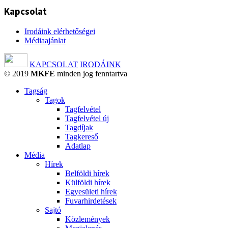
Kapcsolat
Irodáink elérhetőségei
Médiaajánlat
KAPCSOLAT
IRODÁINK
© 2019
MKFE
minden jog fenntartva
Tagság
Tagok
Tagfelvétel
Tagfelvétel új
Tagdíjak
Tagkereső
Adatlap
Média
Hírek
Belföldi hírek
Külföldi hírek
Egyesületi hírek
Fuvarhirdetések
Sajtó
Közlemények