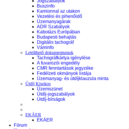
Jogszabályok
Buszinfo
Kamionnal az utakon
Vezetési és pihenőidő
Üzemanyagárak
ADR Szabályok
Kabotázs Európában
Budapesti behajtás
Digitális tachográf
Váminfo
Letölthető dokumentumok
Tachográfkártya igénylése
A fuvarozói engedély
CMR fenntartások jegyzéke
Fedélzeti okmányok listája
Üzemanyag- és útdíjklauzula minta
Útdíj Kisokos
Üzemszünet
Útdíj-jogszabályok
Útdíj-bírságok
EKÁER
EKÁER
Fórum