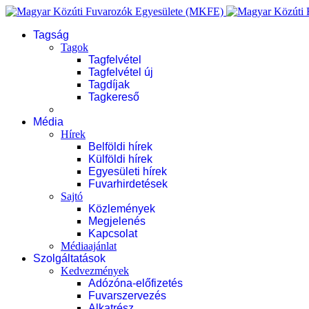
Tagság
Tagok
Tagfelvétel
Tagfelvétel új
Tagdíjak
Tagkereső
Média
Hírek
Belföldi hírek
Külföldi hírek
Egyesületi hírek
Fuvarhirdetések
Sajtó
Közlemények
Megjelenés
Kapcsolat
Médiaajánlat
Szolgáltatások
Kedvezmények
Adózóna-előfizetés
Fuvarszervezés
Alkatrész