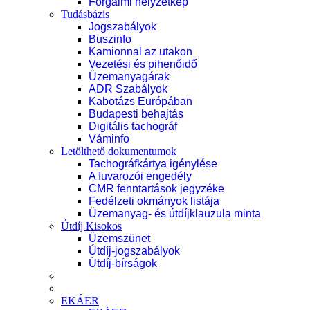
Forgalmi helyzetkép
Tudásbázis
Jogszabályok
Buszinfo
Kamionnal az utakon
Vezetési és pihenőidő
Üzemanyagárak
ADR Szabályok
Kabotázs Európában
Budapesti behajtás
Digitális tachográf
Váminfo
Letölthető dokumentumok
Tachográfkártya igénylése
A fuvarozói engedély
CMR fenntartások jegyzéke
Fedélzeti okmányok listája
Üzemanyag- és útdíjklauzula minta
Útdíj Kisokos
Üzemszünet
Útdíj-jogszabályok
Útdíj-bírságok
EKÁER