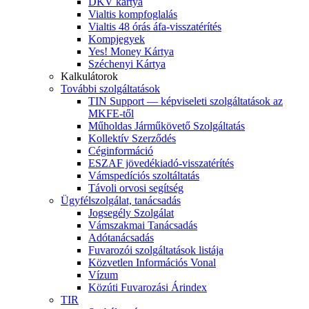
DKV kártya
Vialtis kompfoglalás
Vialtis 48 órás áfa-visszatérítés
Kompjegyek
Yes! Money Kártya
Széchenyi Kártya
Kalkulátorok
További szolgáltatások
TIN Support — képviseleti szolgáltatások az
MKFE-től
Műholdas Járműkövető Szolgáltatás
Kollektív Szerződés
Céginformáció
ESZAF jövedékiadó-visszatérítés
Vámspedíciós szoltáltatás
Távoli orvosi segítség
Ügyfélszolgálat, tanácsadás
Jogsegély Szolgálat
Vámszakmai Tanácsadás
Adótanácsadás
Fuvarozói szolgáltatások listája
Közvetlen Információs Vonal
Vízum
Közúti Fuvarozási Árindex
TIR