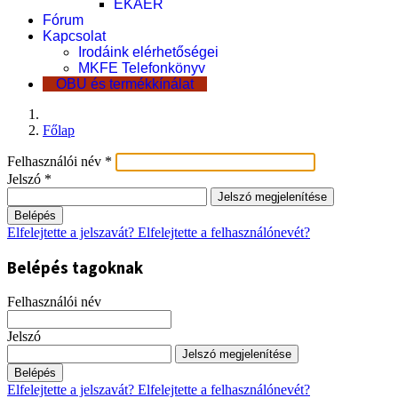
EKÁER
Fórum
Kapcsolat
Irodáink elérhetőségei
MKFE Telefonkönyv
OBU és termékkínálat
Főlap
Felhasználói név
*
Jelszó
*
Jelszó megjelenítése
Belépés
Elfelejtette a jelszavát?
Elfelejtette a felhasználónevét?
Belépés tagoknak
Felhasználói név
Jelszó
Jelszó megjelenítése
Belépés
Elfelejtette a jelszavát?
Elfelejtette a felhasználónevét?