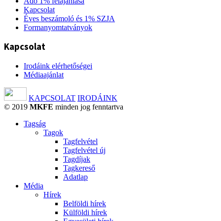
Adó 1% felajánlása
Kapcsolat
Éves beszámoló és 1% SZJA
Formanyomtatványok
Kapcsolat
Irodáink elérhetőségei
Médiaajánlat
KAPCSOLAT
IRODÁINK
© 2019
MKFE
minden jog fenntartva
Tagság
Tagok
Tagfelvétel
Tagfelvétel új
Tagdíjak
Tagkereső
Adatlap
Média
Hírek
Belföldi hírek
Külföldi hírek