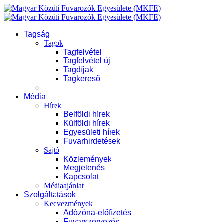
Tagság
Tagok
Tagfelvétel
Tagfelvétel új
Tagdíjak
Tagkereső
Média
Hírek
Belföldi hírek
Külföldi hírek
Egyesületi hírek
Fuvarhirdetések
Sajtó
Közlemények
Megjelenés
Kapcsolat
Médiaajánlat
Szolgáltatások
Kedvezmények
Adózóna-előfizetés
Fuvarszervezés