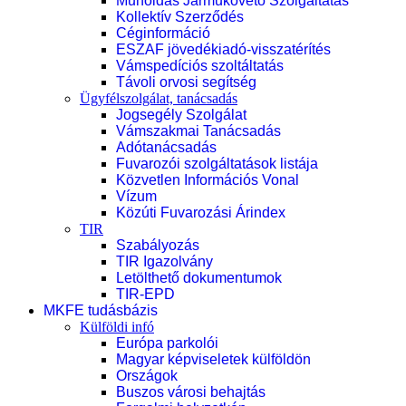
Műholdas Járműkövető Szolgáltatás
Kollektív Szerződés
Céginformáció
ESZAF jövedékiadó-visszatérítés
Vámspedíciós szoltáltatás
Távoli orvosi segítség
Ügyfélszolgálat, tanácsadás
Jogsegély Szolgálat
Vámszakmai Tanácsadás
Adótanácsadás
Fuvarozói szolgáltatások listája
Közvetlen Információs Vonal
Vízum
Közúti Fuvarozási Árindex
TIR
Szabályozás
TIR Igazolvány
Letölthető dokumentumok
TIR-EPD
MKFE tudásbázis
Külföldi infó
Európa parkolói
Magyar képviseletek külföldön
Országok
Buszos városi behajtás