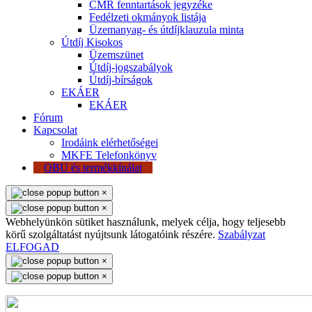
CMR fenntartások jegyzéke
Fedélzeti okmányok listája
Üzemanyag- és útdíjklauzula minta
Útdíj Kisokos
Üzemszünet
Útdíj-jogszabályok
Útdíj-bírságok
EKÁER
EKÁER
Fórum
Kapcsolat
Irodáink elérhetőségei
MKFE Telefonkönyv
OBU és termékkínálat
×
×
Webhelyünkön sütiket használunk, melyek célja, hogy teljesebb
körű szolgáltatást nyújtsunk látogatóink részére.
Szabályzat
ELFOGAD
×
×