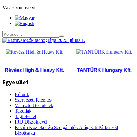
Válasszon nyelvet
Révész High & Heavy Kft.
TANTÜRK Hungary Kft.
Egyesület
Rólunk
Szervezeti felépítés
Választott testületek
Tagdíjak
Tagfelvétel
IRU Díszoklevél
Közúti Közlekedési Szolgáltatók Alágazati Párbeszéd
Bizottsága