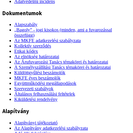
Adatvédelmi incidens
Dokumentumok
Alapszabály
„Bagoly” - jogi kisokos (minden, ami a fuvarozással
összefügg)
Az MKFE adatkezelési szabályzata
Kollektív szerződés
Etikai kódex
Az elnökség határozatai
Az Árufuvarozási Tanács témakörei és határozatai
A Személyszállítási Tanács témakörei és határozatai
Küldöttgyűlési beszámolók
MKFE éves beszámolók
Együttműködési megállapodások
Szervezeti szabályok
Általános felhasználási feltételek
Kiküldetési rendelvény
Alapítvány
Alapítványi tájékoztató
Az Alapítvány adatkezelési szabályzata