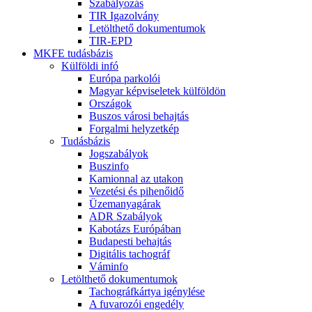
Szabályozás
TIR Igazolvány
Letölthető dokumentumok
TIR-EPD
MKFE tudásbázis
Külföldi infó
Európa parkolói
Magyar képviseletek külföldön
Országok
Buszos városi behajtás
Forgalmi helyzetkép
Tudásbázis
Jogszabályok
Buszinfo
Kamionnal az utakon
Vezetési és pihenőidő
Üzemanyagárak
ADR Szabályok
Kabotázs Európában
Budapesti behajtás
Digitális tachográf
Váminfo
Letölthető dokumentumok
Tachográfkártya igénylése
A fuvarozói engedély