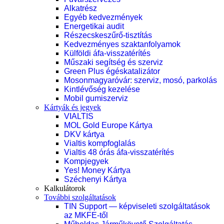
Alkatrész
Egyéb kedvezmények
Energetikai audit
Részecskeszűrő-tisztítás
Kedvezményes szaktanfolyamok
Külföldi áfa-visszatérítés
Műszaki segítség és szerviz
Green Plus égéskatalizátor
Mosonmagyaróvár: szerviz, mosó, parkolás
Kintlévőség kezelése
Mobil gumiszerviz
Kártyák és jegyek
VIALTIS
MOL Gold Europe Kártya
DKV kártya
Vialtis kompfoglalás
Vialtis 48 órás áfa-visszatérítés
Kompjegyek
Yes! Money Kártya
Széchenyi Kártya
Kalkulátorok
További szolgáltatások
TIN Support — képviseleti szolgáltatások
az MKFE-től