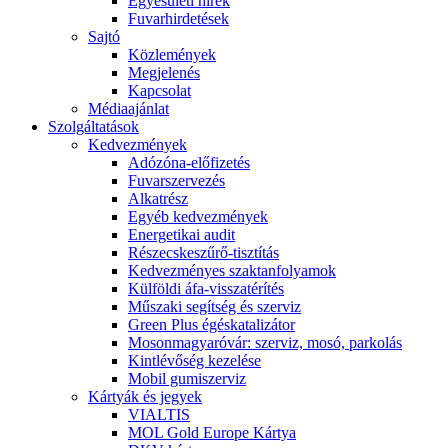
Egyesületi hírek
Fuvarhirdetések
Sajtó
Közlemények
Megjelenés
Kapcsolat
Médiaajánlat
Szolgáltatások
Kedvezmények
Adózóna-előfizetés
Fuvarszervezés
Alkatrész
Egyéb kedvezmények
Energetikai audit
Részecskeszűrő-tisztítás
Kedvezményes szaktanfolyamok
Külföldi áfa-visszatérítés
Műszaki segítség és szerviz
Green Plus égéskatalizátor
Mosonmagyaróvár: szerviz, mosó, parkolás
Kintlévőség kezelése
Mobil gumiszerviz
Kártyák és jegyek
VIALTIS
MOL Gold Europe Kártya