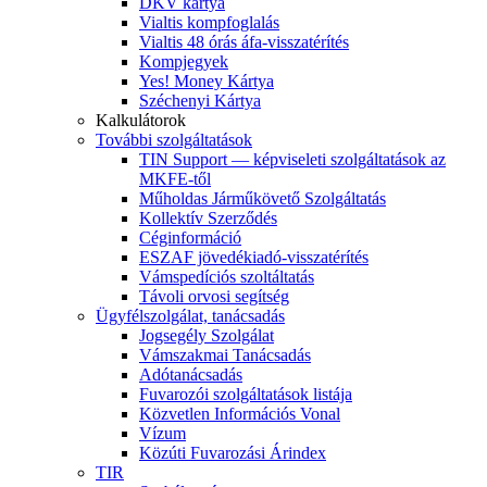
DKV kártya
Vialtis kompfoglalás
Vialtis 48 órás áfa-visszatérítés
Kompjegyek
Yes! Money Kártya
Széchenyi Kártya
Kalkulátorok
További szolgáltatások
TIN Support — képviseleti szolgáltatások az
MKFE-től
Műholdas Járműkövető Szolgáltatás
Kollektív Szerződés
Céginformáció
ESZAF jövedékiadó-visszatérítés
Vámspedíciós szoltáltatás
Távoli orvosi segítség
Ügyfélszolgálat, tanácsadás
Jogsegély Szolgálat
Vámszakmai Tanácsadás
Adótanácsadás
Fuvarozói szolgáltatások listája
Közvetlen Információs Vonal
Vízum
Közúti Fuvarozási Árindex
TIR