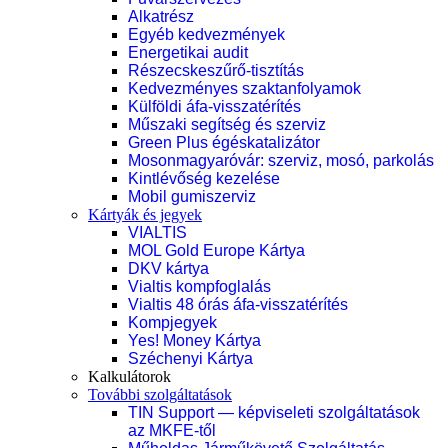
Alkatrész
Egyéb kedvezmények
Energetikai audit
Részecskeszűrő-tisztítás
Kedvezményes szaktanfolyamok
Külföldi áfa-visszatérítés
Műszaki segítség és szerviz
Green Plus égéskatalizátor
Mosonmagyaróvár: szerviz, mosó, parkolás
Kintlévőség kezelése
Mobil gumiszerviz
Kártyák és jegyek
VIALTIS
MOL Gold Europe Kártya
DKV kártya
Vialtis kompfoglalás
Vialtis 48 órás áfa-visszatérítés
Kompjegyek
Yes! Money Kártya
Széchenyi Kártya
Kalkulátorok
További szolgáltatások
TIN Support — képviseleti szolgáltatások
az MKFE-től