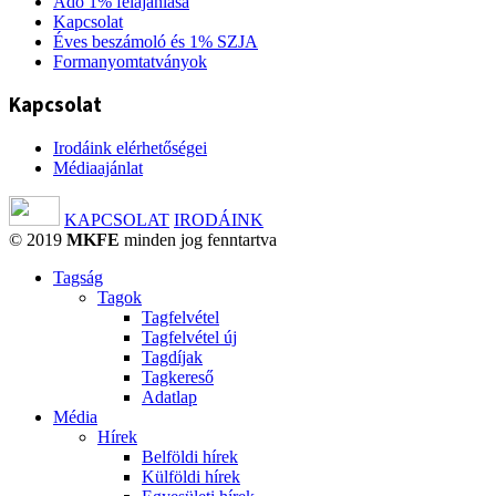
Adó 1% felajánlása
Kapcsolat
Éves beszámoló és 1% SZJA
Formanyomtatványok
Kapcsolat
Irodáink elérhetőségei
Médiaajánlat
KAPCSOLAT
IRODÁINK
© 2019
MKFE
minden jog fenntartva
Tagság
Tagok
Tagfelvétel
Tagfelvétel új
Tagdíjak
Tagkereső
Adatlap
Média
Hírek
Belföldi hírek
Külföldi hírek