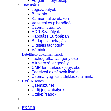
Forgalmi helyzetkép
Tudásbázis
Jogszabályok
Buszinfo
Kamionnal az utakon
Vezetési és pihenőidő
Üzemanyagárak
ADR Szabályok
Kabotázs Európában
Budapesti behajtás
Digitális tachográf
Váminfo
Letölthető dokumentumok
Tachográfkártya igénylése
A fuvarozói engedély
CMR fenntartások jegyzéke
Fedélzeti okmányok listája
Üzemanyag- és útdíjklauzula minta
Útdíj Kisokos
Üzemszünet
Útdíj-jogszabályok
Útdíj-bírságok
EKÁER