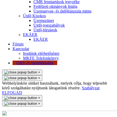
CMR fenntartások jegyzéke
Fedélzeti okmányok listája
Üzemanyag- és útdíjklauzula minta
Útdíj Kisokos
Üzemszünet
Útdíj-jogszabályok
Útdíj-bírságok
EKÁER
EKÁER
Fórum
Kapcsolat
Irodáink elérhetőségei
MKFE Telefonkönyv
OBU és termékkínálat
×
×
Webhelyünkön sütiket használunk, melyek célja, hogy teljesebb
körű szolgáltatást nyújtsunk látogatóink részére.
Szabályzat
ELFOGAD
×
×