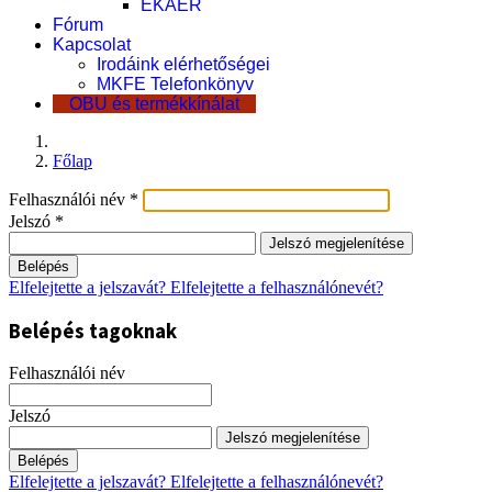
EKÁER
Fórum
Kapcsolat
Irodáink elérhetőségei
MKFE Telefonkönyv
OBU és termékkínálat
Főlap
Felhasználói név
*
Jelszó
*
Jelszó megjelenítése
Belépés
Elfelejtette a jelszavát?
Elfelejtette a felhasználónevét?
Belépés tagoknak
Felhasználói név
Jelszó
Jelszó megjelenítése
Belépés
Elfelejtette a jelszavát?
Elfelejtette a felhasználónevét?