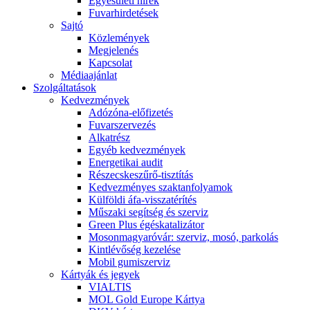
Egyesületi hírek
Fuvarhirdetések
Sajtó
Közlemények
Megjelenés
Kapcsolat
Médiaajánlat
Szolgáltatások
Kedvezmények
Adózóna-előfizetés
Fuvarszervezés
Alkatrész
Egyéb kedvezmények
Energetikai audit
Részecskeszűrő-tisztítás
Kedvezményes szaktanfolyamok
Külföldi áfa-visszatérítés
Műszaki segítség és szerviz
Green Plus égéskatalizátor
Mosonmagyaróvár: szerviz, mosó, parkolás
Kintlévőség kezelése
Mobil gumiszerviz
Kártyák és jegyek
VIALTIS
MOL Gold Europe Kártya