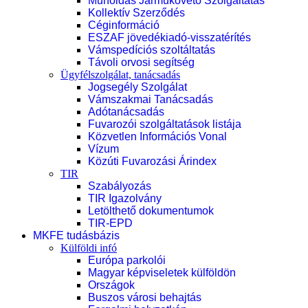
Műholdas Járműkövető Szolgáltatás
Kollektív Szerződés
Céginformáció
ESZAF jövedékiadó-visszatérítés
Vámspedíciós szoltáltatás
Távoli orvosi segítség
Ügyfélszolgálat, tanácsadás
Jogsegély Szolgálat
Vámszakmai Tanácsadás
Adótanácsadás
Fuvarozói szolgáltatások listája
Közvetlen Információs Vonal
Vízum
Közúti Fuvarozási Árindex
TIR
Szabályozás
TIR Igazolvány
Letölthető dokumentumok
TIR-EPD
MKFE tudásbázis
Külföldi infó
Európa parkolói
Magyar képviseletek külföldön
Országok
Buszos városi behajtás