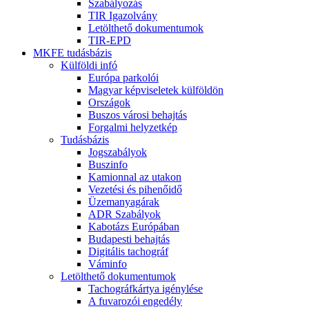
Szabályozás
TIR Igazolvány
Letölthető dokumentumok
TIR-EPD
MKFE tudásbázis
Külföldi infó
Európa parkolói
Magyar képviseletek külföldön
Országok
Buszos városi behajtás
Forgalmi helyzetkép
Tudásbázis
Jogszabályok
Buszinfo
Kamionnal az utakon
Vezetési és pihenőidő
Üzemanyagárak
ADR Szabályok
Kabotázs Európában
Budapesti behajtás
Digitális tachográf
Váminfo
Letölthető dokumentumok
Tachográfkártya igénylése
A fuvarozói engedély