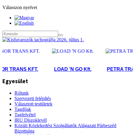
Válasszon nyelvet
 TRANS KFT.
LOAD 'N GO Kft.
PETRA TRANS 
Egyesület
Rólunk
Szervezeti felépítés
Választott testületek
Tagdíjak
Tagfelvétel
IRU Díszoklevél
Közúti Közlekedési Szolgáltatók Alágazati Párbeszéd
Bizottsága