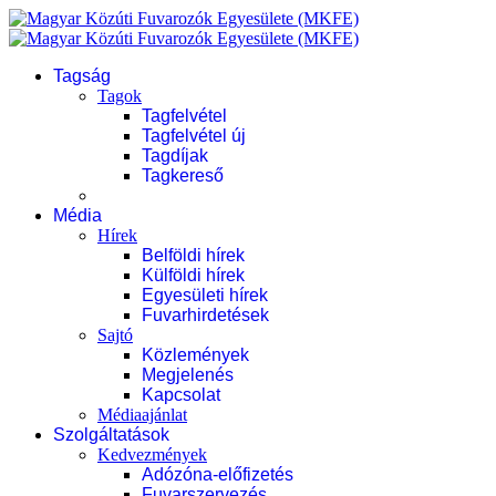
Tagság
Tagok
Tagfelvétel
Tagfelvétel új
Tagdíjak
Tagkereső
Média
Hírek
Belföldi hírek
Külföldi hírek
Egyesületi hírek
Fuvarhirdetések
Sajtó
Közlemények
Megjelenés
Kapcsolat
Médiaajánlat
Szolgáltatások
Kedvezmények
Adózóna-előfizetés
Fuvarszervezés