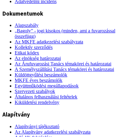
Adatvédelmi incidens
Dokumentumok
Alapszabály
„Bagoly” - jogi kisokos (minden, ami a fuvarozással
összefügg)
Az MKFE adatkezelési szabályzata
Kollektív szerződés
Etikai kódex
Az elnökség határozatai
Az Árufuvarozási Tanács témakörei és határozatai
A Személyszállítási Tanács témakörei és határozatai
Küldöttgyűlési beszámolók
MKFE éves beszámolók
Együttműködési megállapodások
Szervezeti szabályok
Általános felhasználási feltételek
Kiküldetési rendelvény
Alapítvány
Alapítványi tájékoztató
Az Alapítvány adatkezelési szabályzata