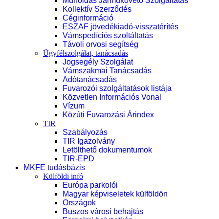
Műholdas Járműkövető Szolgáltatás
Kollektív Szerződés
Céginformáció
ESZAF jövedékiadó-visszatérítés
Vámspedíciós szoltáltatás
Távoli orvosi segítség
Ügyfélszolgálat, tanácsadás
Jogsegély Szolgálat
Vámszakmai Tanácsadás
Adótanácsadás
Fuvarozói szolgáltatások listája
Közvetlen Információs Vonal
Vízum
Közúti Fuvarozási Árindex
TIR
Szabályozás
TIR Igazolvány
Letölthető dokumentumok
TIR-EPD
MKFE tudásbázis
Külföldi infó
Európa parkolói
Magyar képviseletek külföldön
Országok
Buszos városi behajtás