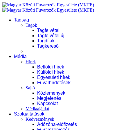
Tagság
Tagok
Tagfelvétel
Tagfelvétel új
Tagdíjak
Tagkereső
Média
Hírek
Belföldi hírek
Külföldi hírek
Egyesületi hírek
Fuvarhirdetések
Sajtó
Közlemények
Megjelenés
Kapcsolat
Médiaajánlat
Szolgáltatások
Kedvezmények
Adózóna-előfizetés
Fuvarszervezés