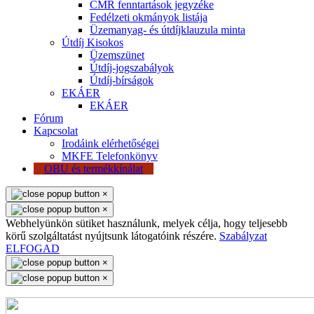
CMR fenntartások jegyzéke
Fedélzeti okmányok listája
Üzemanyag- és útdíjklauzula minta
Útdíj Kisokos
Üzemszünet
Útdíj-jogszabályok
Útdíj-bírságok
EKÁER
EKÁER
Fórum
Kapcsolat
Irodáink elérhetőségei
MKFE Telefonkönyv
OBU és termékkínálat
×
×
Webhelyünkön sütiket használunk, melyek célja, hogy teljesebb
körű szolgáltatást nyújtsunk látogatóink részére.
Szabályzat
ELFOGAD
×
×