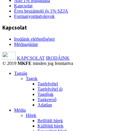
Adó 1% felajánlása
Kapcsolat
Éves beszámoló és 1% SZJA
Formanyomtatványok
Kapcsolat
Irodáink elérhetőségei
Médiaajánlat
KAPCSOLAT
IRODÁINK
© 2019
MKFE
minden jog fenntartva
Tagság
Tagok
Tagfelvétel
Tagfelvétel új
Tagdíjak
Tagkereső
Adatlap
Média
Hírek
Belföldi hírek
Külföldi hírek