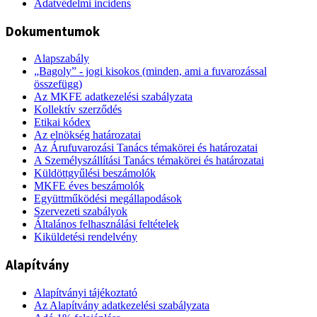
Adatvédelmi incidens
Dokumentumok
Alapszabály
„Bagoly” - jogi kisokos (minden, ami a fuvarozással
összefügg)
Az MKFE adatkezelési szabályzata
Kollektív szerződés
Etikai kódex
Az elnökség határozatai
Az Árufuvarozási Tanács témakörei és határozatai
A Személyszállítási Tanács témakörei és határozatai
Küldöttgyűlési beszámolók
MKFE éves beszámolók
Együttműködési megállapodások
Szervezeti szabályok
Általános felhasználási feltételek
Kiküldetési rendelvény
Alapítvány
Alapítványi tájékoztató
Az Alapítvány adatkezelési szabályzata