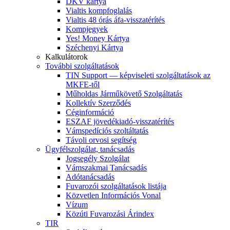
DKV kártya
Vialtis kompfoglalás
Vialtis 48 órás áfa-visszatérítés
Kompjegyek
Yes! Money Kártya
Széchenyi Kártya
Kalkulátorok
További szolgáltatások
TIN Support — képviseleti szolgáltatások az
MKFE-től
Műholdas Járműkövető Szolgáltatás
Kollektív Szerződés
Céginformáció
ESZAF jövedékiadó-visszatérítés
Vámspedíciós szoltáltatás
Távoli orvosi segítség
Ügyfélszolgálat, tanácsadás
Jogsegély Szolgálat
Vámszakmai Tanácsadás
Adótanácsadás
Fuvarozói szolgáltatások listája
Közvetlen Információs Vonal
Vízum
Közúti Fuvarozási Árindex
TIR