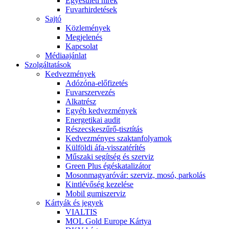
Egyesületi hírek
Fuvarhirdetések
Sajtó
Közlemények
Megjelenés
Kapcsolat
Médiaajánlat
Szolgáltatások
Kedvezmények
Adózóna-előfizetés
Fuvarszervezés
Alkatrész
Egyéb kedvezmények
Energetikai audit
Részecskeszűrő-tisztítás
Kedvezményes szaktanfolyamok
Külföldi áfa-visszatérítés
Műszaki segítség és szerviz
Green Plus égéskatalizátor
Mosonmagyaróvár: szerviz, mosó, parkolás
Kintlévőség kezelése
Mobil gumiszerviz
Kártyák és jegyek
VIALTIS
MOL Gold Europe Kártya