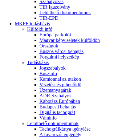
Szabályozás
TIR Igazolvány
Letölthető dokumentumok
TIR-EPD
MKFE tudásbázis
Külföldi infó
Európa parkolói
Magyar képviseletek külföldön
Országok
Buszos városi behajtás
Forgalmi helyzetkép
Tudásbázis
Jogszabályok
Buszinfo
Kamionnal az utakon
Vezetési és pihenőidő
Üzemanyagárak
ADR Szabályok
Kabotázs Európában
Budapesti behajtás
Digitális tachográf
Váminfo
Letölthető dokumentumok
Tachográfkártya igénylése
A fuvarozói engedély