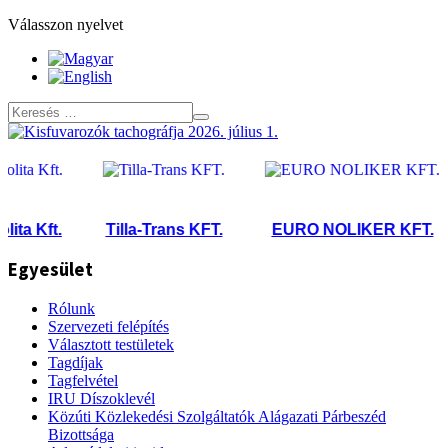
Válasszon nyelvet
a Kft.
Tilla-Trans KFT.
EURO NOLIKER KFT.
Egyesület
Rólunk
Szervezeti felépítés
Választott testületek
Tagdíjak
Tagfelvétel
IRU Díszoklevél
Közúti Közlekedési Szolgáltatók Alágazati Párbeszéd
Bizottsága