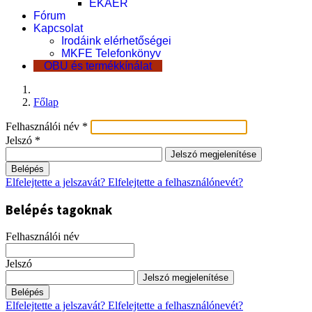
EKÁER
Fórum
Kapcsolat
Irodáink elérhetőségei
MKFE Telefonkönyv
OBU és termékkínálat
Főlap
Felhasználói név
*
Jelszó
*
Jelszó megjelenítése
Belépés
Elfelejtette a jelszavát?
Elfelejtette a felhasználónevét?
Belépés tagoknak
Felhasználói név
Jelszó
Jelszó megjelenítése
Belépés
Elfelejtette a jelszavát?
Elfelejtette a felhasználónevét?