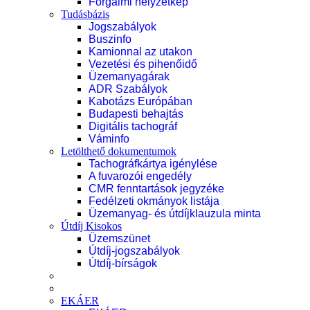
Forgalmi helyzetkép
Tudásbázis
Jogszabályok
Buszinfo
Kamionnal az utakon
Vezetési és pihenőidő
Üzemanyagárak
ADR Szabályok
Kabotázs Európában
Budapesti behajtás
Digitális tachográf
Váminfo
Letölthető dokumentumok
Tachográfkártya igénylése
A fuvarozói engedély
CMR fenntartások jegyzéke
Fedélzeti okmányok listája
Üzemanyag- és útdíjklauzula minta
Útdíj Kisokos
Üzemszünet
Útdíj-jogszabályok
Útdíj-bírságok
EKÁER