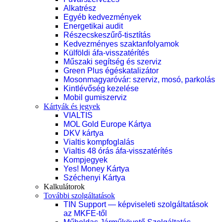
Alkatrész
Egyéb kedvezmények
Energetikai audit
Részecskeszűrő-tisztítás
Kedvezményes szaktanfolyamok
Külföldi áfa-visszatérítés
Műszaki segítség és szerviz
Green Plus égéskatalizátor
Mosonmagyaróvár: szerviz, mosó, parkolás
Kintlévőség kezelése
Mobil gumiszerviz
Kártyák és jegyek
VIALTIS
MOL Gold Europe Kártya
DKV kártya
Vialtis kompfoglalás
Vialtis 48 órás áfa-visszatérítés
Kompjegyek
Yes! Money Kártya
Széchenyi Kártya
Kalkulátorok
További szolgáltatások
TIN Support — képviseleti szolgáltatások
az MKFE-től