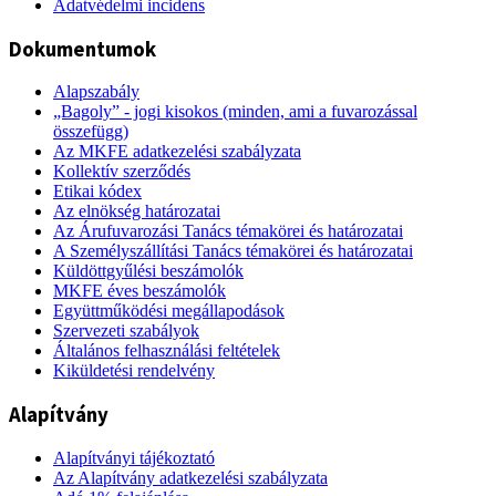
Adatvédelmi incidens
Dokumentumok
Alapszabály
„Bagoly” - jogi kisokos (minden, ami a fuvarozással
összefügg)
Az MKFE adatkezelési szabályzata
Kollektív szerződés
Etikai kódex
Az elnökség határozatai
Az Árufuvarozási Tanács témakörei és határozatai
A Személyszállítási Tanács témakörei és határozatai
Küldöttgyűlési beszámolók
MKFE éves beszámolók
Együttműködési megállapodások
Szervezeti szabályok
Általános felhasználási feltételek
Kiküldetési rendelvény
Alapítvány
Alapítványi tájékoztató
Az Alapítvány adatkezelési szabályzata