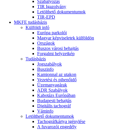
Szabályozás
TIR Igazolvány
Letölthető dokumentumok
TIR-EPD
MKFE tudásbázis
Külföldi infó
Európa parkolói
Magyar képviseletek külföldön
Országok
Buszos városi behajtás
Forgalmi helyzetkép
Tudásbázis
Jogszabályok
Buszinfo
Kamionnal az utakon
Vezetési és pihenőidő
Üzemanyagárak
ADR Szabályok
Kabotázs Európában
Budapesti behajtás
Digitális tachográf
Váminfo
Letölthető dokumentumok
Tachográfkártya igénylése
A fuvarozói engedély