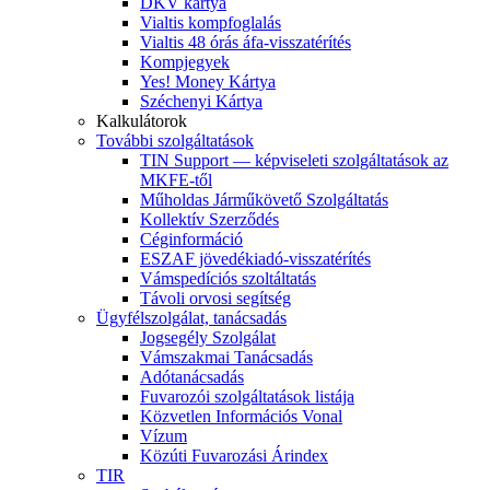
DKV kártya
Vialtis kompfoglalás
Vialtis 48 órás áfa-visszatérítés
Kompjegyek
Yes! Money Kártya
Széchenyi Kártya
Kalkulátorok
További szolgáltatások
TIN Support — képviseleti szolgáltatások az
MKFE-től
Műholdas Járműkövető Szolgáltatás
Kollektív Szerződés
Céginformáció
ESZAF jövedékiadó-visszatérítés
Vámspedíciós szoltáltatás
Távoli orvosi segítség
Ügyfélszolgálat, tanácsadás
Jogsegély Szolgálat
Vámszakmai Tanácsadás
Adótanácsadás
Fuvarozói szolgáltatások listája
Közvetlen Információs Vonal
Vízum
Közúti Fuvarozási Árindex
TIR