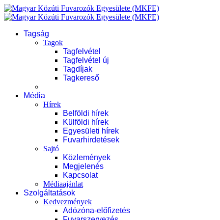
Tagság
Tagok
Tagfelvétel
Tagfelvétel új
Tagdíjak
Tagkereső
Média
Hírek
Belföldi hírek
Külföldi hírek
Egyesületi hírek
Fuvarhirdetések
Sajtó
Közlemények
Megjelenés
Kapcsolat
Médiaajánlat
Szolgáltatások
Kedvezmények
Adózóna-előfizetés
Fuvarszervezés