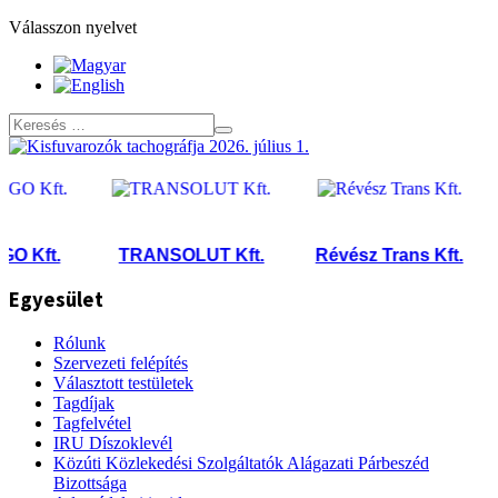
Válasszon nyelvet
Kft.
TRANSOLUT Kft.
Révész Trans Kft.
T
Egyesület
Rólunk
Szervezeti felépítés
Választott testületek
Tagdíjak
Tagfelvétel
IRU Díszoklevél
Közúti Közlekedési Szolgáltatók Alágazati Párbeszéd
Bizottsága