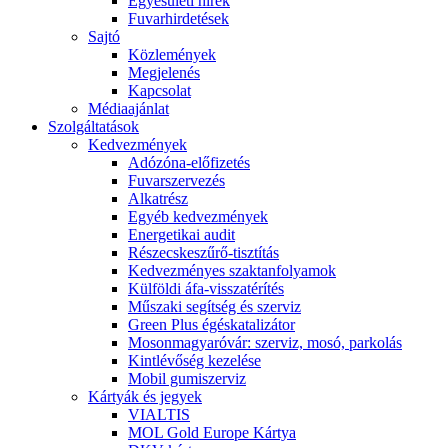
Egyesületi hírek
Fuvarhirdetések
Sajtó
Közlemények
Megjelenés
Kapcsolat
Médiaajánlat
Szolgáltatások
Kedvezmények
Adózóna-előfizetés
Fuvarszervezés
Alkatrész
Egyéb kedvezmények
Energetikai audit
Részecskeszűrő-tisztítás
Kedvezményes szaktanfolyamok
Külföldi áfa-visszatérítés
Műszaki segítség és szerviz
Green Plus égéskatalizátor
Mosonmagyaróvár: szerviz, mosó, parkolás
Kintlévőség kezelése
Mobil gumiszerviz
Kártyák és jegyek
VIALTIS
MOL Gold Europe Kártya