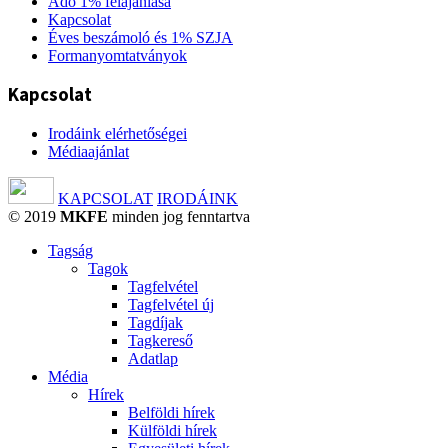
Adó 1% felajánlása
Kapcsolat
Éves beszámoló és 1% SZJA
Formanyomtatványok
Kapcsolat
Irodáink elérhetőségei
Médiaajánlat
KAPCSOLAT
IRODÁINK
© 2019
MKFE
minden jog fenntartva
Tagság
Tagok
Tagfelvétel
Tagfelvétel új
Tagdíjak
Tagkereső
Adatlap
Média
Hírek
Belföldi hírek
Külföldi hírek