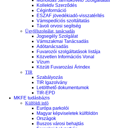
Műholdas Járműkövető Szolgáltatás
Kollektív Szerződés
Céginformáció
ESZAF jövedékiadó-visszatérítés
Vámspedíciós szoltáltatás
Távoli orvosi segítség
Ügyfélszolgálat, tanácsadás
Jogsegély Szolgálat
Vámszakmai Tanácsadás
Adótanácsadás
Fuvarozói szolgáltatások listája
Közvetlen Információs Vonal
Vízum
Közúti Fuvarozási Árindex
TIR
Szabályozás
TIR Igazolvány
Letölthető dokumentumok
TIR-EPD
MKFE tudásbázis
Külföldi infó
Európa parkolói
Magyar képviseletek külföldön
Országok
Buszos városi behajtás