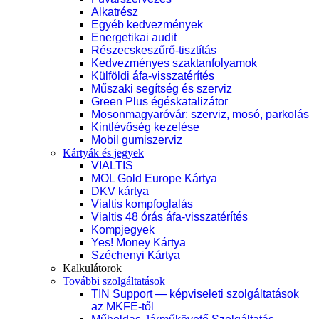
Alkatrész
Egyéb kedvezmények
Energetikai audit
Részecskeszűrő-tisztítás
Kedvezményes szaktanfolyamok
Külföldi áfa-visszatérítés
Műszaki segítség és szerviz
Green Plus égéskatalizátor
Mosonmagyaróvár: szerviz, mosó, parkolás
Kintlévőség kezelése
Mobil gumiszerviz
Kártyák és jegyek
VIALTIS
MOL Gold Europe Kártya
DKV kártya
Vialtis kompfoglalás
Vialtis 48 órás áfa-visszatérítés
Kompjegyek
Yes! Money Kártya
Széchenyi Kártya
Kalkulátorok
További szolgáltatások
TIN Support — képviseleti szolgáltatások
az MKFE-től