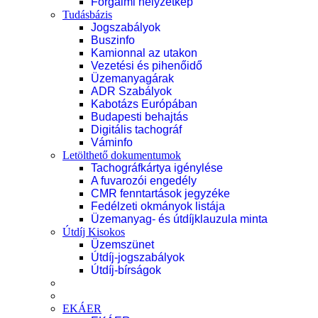
Forgalmi helyzetkép
Tudásbázis
Jogszabályok
Buszinfo
Kamionnal az utakon
Vezetési és pihenőidő
Üzemanyagárak
ADR Szabályok
Kabotázs Európában
Budapesti behajtás
Digitális tachográf
Váminfo
Letölthető dokumentumok
Tachográfkártya igénylése
A fuvarozói engedély
CMR fenntartások jegyzéke
Fedélzeti okmányok listája
Üzemanyag- és útdíjklauzula minta
Útdíj Kisokos
Üzemszünet
Útdíj-jogszabályok
Útdíj-bírságok
EKÁER