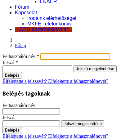
EKÁER
Fórum
Kapcsolat
Irodáink elérhetőségei
MKFE Telefonkönyv
OBU és termékkínálat
Főlap
Felhasználói név
*
Jelszó
*
Jelszó megjelenítése
Belépés
Elfelejtette a jelszavát?
Elfelejtette a felhasználónevét?
Belépés tagoknak
Felhasználói név
Jelszó
Jelszó megjelenítése
Belépés
Elfelejtette a jelszavát?
Elfelejtette a felhasználónevét?