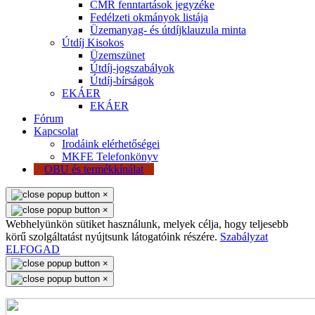
CMR fenntartások jegyzéke
Fedélzeti okmányok listája
Üzemanyag- és útdíjklauzula minta
Útdíj Kisokos
Üzemszünet
Útdíj-jogszabályok
Útdíj-bírságok
EKÁER
EKÁER
Fórum
Kapcsolat
Irodáink elérhetőségei
MKFE Telefonkönyv
OBU és termékkínálat
×
×
Webhelyünkön sütiket használunk, melyek célja, hogy teljesebb
körű szolgáltatást nyújtsunk látogatóink részére.
Szabályzat
ELFOGAD
×
×