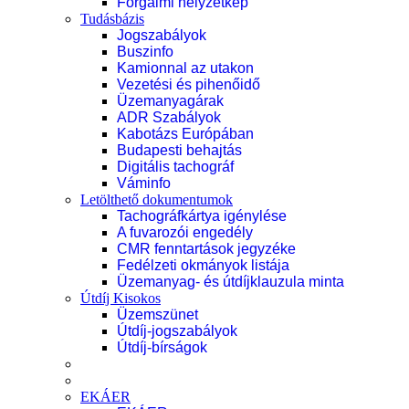
Forgalmi helyzetkép
Tudásbázis
Jogszabályok
Buszinfo
Kamionnal az utakon
Vezetési és pihenőidő
Üzemanyagárak
ADR Szabályok
Kabotázs Európában
Budapesti behajtás
Digitális tachográf
Váminfo
Letölthető dokumentumok
Tachográfkártya igénylése
A fuvarozói engedély
CMR fenntartások jegyzéke
Fedélzeti okmányok listája
Üzemanyag- és útdíjklauzula minta
Útdíj Kisokos
Üzemszünet
Útdíj-jogszabályok
Útdíj-bírságok
EKÁER