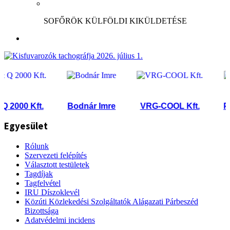
SOFŐRÖK KÜLFÖLDI KIKÜLDETÉSE
2000 Kft.
Bodnár Imre
VRG-COOL Kft.
Post
Egyesület
Rólunk
Szervezeti felépítés
Választott testületek
Tagdíjak
Tagfelvétel
IRU Díszoklevél
Közúti Közlekedési Szolgáltatók Alágazati Párbeszéd
Bizottsága
Adatvédelmi incidens