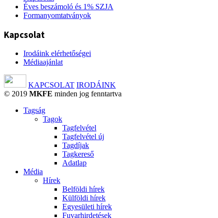
Éves beszámoló és 1% SZJA
Formanyomtatványok
Kapcsolat
Irodáink elérhetőségei
Médiaajánlat
KAPCSOLAT
IRODÁINK
© 2019
MKFE
minden jog fenntartva
Tagság
Tagok
Tagfelvétel
Tagfelvétel új
Tagdíjak
Tagkereső
Adatlap
Média
Hírek
Belföldi hírek
Külföldi hírek
Egyesületi hírek
Fuvarhirdetések