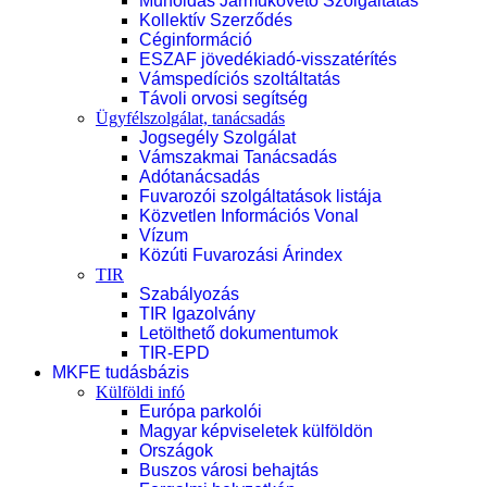
Műholdas Járműkövető Szolgáltatás
Kollektív Szerződés
Céginformáció
ESZAF jövedékiadó-visszatérítés
Vámspedíciós szoltáltatás
Távoli orvosi segítség
Ügyfélszolgálat, tanácsadás
Jogsegély Szolgálat
Vámszakmai Tanácsadás
Adótanácsadás
Fuvarozói szolgáltatások listája
Közvetlen Információs Vonal
Vízum
Közúti Fuvarozási Árindex
TIR
Szabályozás
TIR Igazolvány
Letölthető dokumentumok
TIR-EPD
MKFE tudásbázis
Külföldi infó
Európa parkolói
Magyar képviseletek külföldön
Országok
Buszos városi behajtás