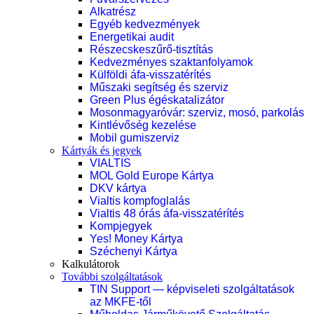
Alkatrész
Egyéb kedvezmények
Energetikai audit
Részecskeszűrő-tisztítás
Kedvezményes szaktanfolyamok
Külföldi áfa-visszatérítés
Műszaki segítség és szerviz
Green Plus égéskatalizátor
Mosonmagyaróvár: szerviz, mosó, parkolás
Kintlévőség kezelése
Mobil gumiszerviz
Kártyák és jegyek
VIALTIS
MOL Gold Europe Kártya
DKV kártya
Vialtis kompfoglalás
Vialtis 48 órás áfa-visszatérítés
Kompjegyek
Yes! Money Kártya
Széchenyi Kártya
Kalkulátorok
További szolgáltatások
TIN Support — képviseleti szolgáltatások
az MKFE-től