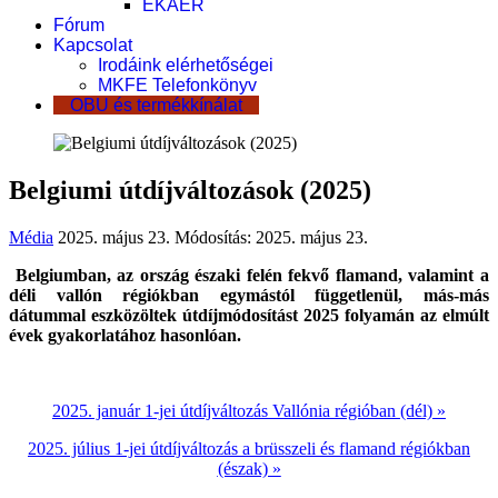
EKÁER
Fórum
Kapcsolat
Irodáink elérhetőségei
MKFE Telefonkönyv
OBU és termékkínálat
Belgiumi útdíjváltozások (2025)
Média
2025. május 23.
Módosítás: 2025. május 23.
Belgiumban, az ország északi felén fekvő flamand, valamint a
déli vallón régiókban egymástól függetlenül, más-más
dátummal eszközöltek útdíjmódosítást 2025 folyamán az elmúlt
évek gyakorlatához hasonlóan.
2025. január 1-jei útdíjváltozás Vallónia régióban (dél) »
2025. július 1-jei útdíjváltozás a brüsszeli és flamand régiókban
(észak) »