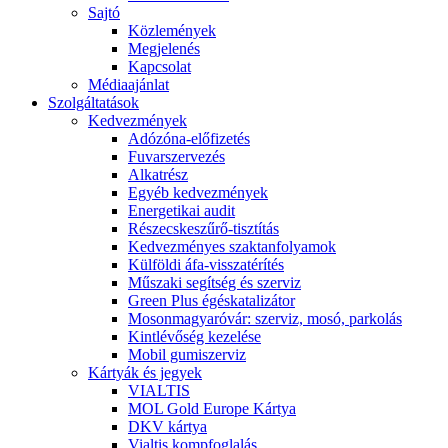
Sajtó
Közlemények
Megjelenés
Kapcsolat
Médiaajánlat
Szolgáltatások
Kedvezmények
Adózóna-előfizetés
Fuvarszervezés
Alkatrész
Egyéb kedvezmények
Energetikai audit
Részecskeszűrő-tisztítás
Kedvezményes szaktanfolyamok
Külföldi áfa-visszatérítés
Műszaki segítség és szerviz
Green Plus égéskatalizátor
Mosonmagyaróvár: szerviz, mosó, parkolás
Kintlévőség kezelése
Mobil gumiszerviz
Kártyák és jegyek
VIALTIS
MOL Gold Europe Kártya
DKV kártya
Vialtis kompfoglalás