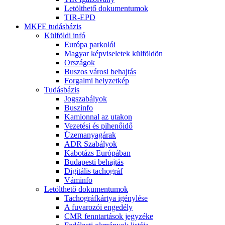
Letölthető dokumentumok
TIR-EPD
MKFE tudásbázis
Külföldi infó
Európa parkolói
Magyar képviseletek külföldön
Országok
Buszos városi behajtás
Forgalmi helyzetkép
Tudásbázis
Jogszabályok
Buszinfo
Kamionnal az utakon
Vezetési és pihenőidő
Üzemanyagárak
ADR Szabályok
Kabotázs Európában
Budapesti behajtás
Digitális tachográf
Váminfo
Letölthető dokumentumok
Tachográfkártya igénylése
A fuvarozói engedély
CMR fenntartások jegyzéke