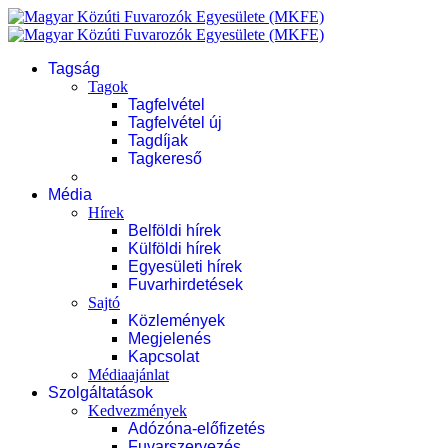
Tagság
Tagok
Tagfelvétel
Tagfelvétel új
Tagdíjak
Tagkereső
Média
Hírek
Belföldi hírek
Külföldi hírek
Egyesületi hírek
Fuvarhirdetések
Sajtó
Közlemények
Megjelenés
Kapcsolat
Médiaajánlat
Szolgáltatások
Kedvezmények
Adózóna-előfizetés
Fuvarszervezés