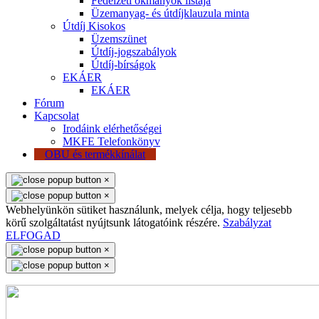
Fedélzeti okmányok listája
Üzemanyag- és útdíjklauzula minta
Útdíj Kisokos
Üzemszünet
Útdíj-jogszabályok
Útdíj-bírságok
EKÁER
EKÁER
Fórum
Kapcsolat
Irodáink elérhetőségei
MKFE Telefonkönyv
OBU és termékkínálat
×
×
Webhelyünkön sütiket használunk, melyek célja, hogy teljesebb
körű szolgáltatást nyújtsunk látogatóink részére.
Szabályzat
ELFOGAD
×
×