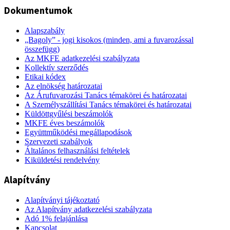
Dokumentumok
Alapszabály
„Bagoly” - jogi kisokos (minden, ami a fuvarozással
összefügg)
Az MKFE adatkezelési szabályzata
Kollektív szerződés
Etikai kódex
Az elnökség határozatai
Az Árufuvarozási Tanács témakörei és határozatai
A Személyszállítási Tanács témakörei és határozatai
Küldöttgyűlési beszámolók
MKFE éves beszámolók
Együttműködési megállapodások
Szervezeti szabályok
Általános felhasználási feltételek
Kiküldetési rendelvény
Alapítvány
Alapítványi tájékoztató
Az Alapítvány adatkezelési szabályzata
Adó 1% felajánlása
Kapcsolat