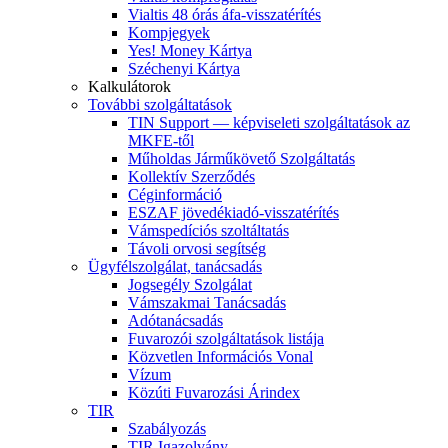
Vialtis 48 órás áfa-visszatérítés
Kompjegyek
Yes! Money Kártya
Széchenyi Kártya
Kalkulátorok
További szolgáltatások
TIN Support — képviseleti szolgáltatások az
MKFE-től
Műholdas Járműkövető Szolgáltatás
Kollektív Szerződés
Céginformáció
ESZAF jövedékiadó-visszatérítés
Vámspedíciós szoltáltatás
Távoli orvosi segítség
Ügyfélszolgálat, tanácsadás
Jogsegély Szolgálat
Vámszakmai Tanácsadás
Adótanácsadás
Fuvarozói szolgáltatások listája
Közvetlen Információs Vonal
Vízum
Közúti Fuvarozási Árindex
TIR
Szabályozás
TIR Igazolvány