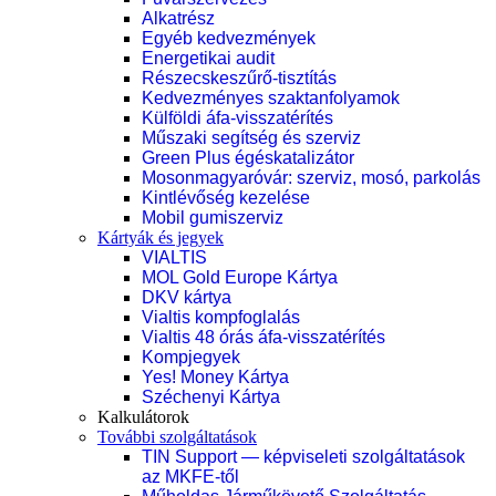
Alkatrész
Egyéb kedvezmények
Energetikai audit
Részecskeszűrő-tisztítás
Kedvezményes szaktanfolyamok
Külföldi áfa-visszatérítés
Műszaki segítség és szerviz
Green Plus égéskatalizátor
Mosonmagyaróvár: szerviz, mosó, parkolás
Kintlévőség kezelése
Mobil gumiszerviz
Kártyák és jegyek
VIALTIS
MOL Gold Europe Kártya
DKV kártya
Vialtis kompfoglalás
Vialtis 48 órás áfa-visszatérítés
Kompjegyek
Yes! Money Kártya
Széchenyi Kártya
Kalkulátorok
További szolgáltatások
TIN Support — képviseleti szolgáltatások
az MKFE-től