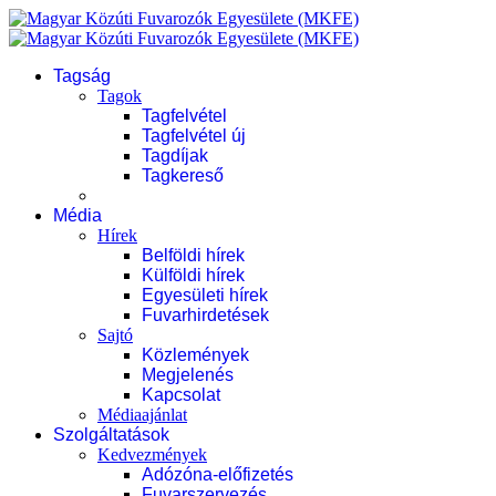
Tagság
Tagok
Tagfelvétel
Tagfelvétel új
Tagdíjak
Tagkereső
Média
Hírek
Belföldi hírek
Külföldi hírek
Egyesületi hírek
Fuvarhirdetések
Sajtó
Közlemények
Megjelenés
Kapcsolat
Médiaajánlat
Szolgáltatások
Kedvezmények
Adózóna-előfizetés
Fuvarszervezés