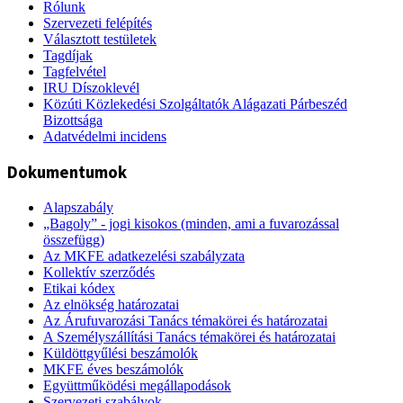
Rólunk
Szervezeti felépítés
Választott testületek
Tagdíjak
Tagfelvétel
IRU Díszoklevél
Közúti Közlekedési Szolgáltatók Alágazati Párbeszéd
Bizottsága
Adatvédelmi incidens
Dokumentumok
Alapszabály
„Bagoly” - jogi kisokos (minden, ami a fuvarozással
összefügg)
Az MKFE adatkezelési szabályzata
Kollektív szerződés
Etikai kódex
Az elnökség határozatai
Az Árufuvarozási Tanács témakörei és határozatai
A Személyszállítási Tanács témakörei és határozatai
Küldöttgyűlési beszámolók
MKFE éves beszámolók
Együttműködési megállapodások
Szervezeti szabályok