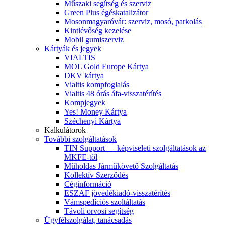
Műszaki segítség és szerviz
Green Plus égéskatalizátor
Mosonmagyaróvár: szerviz, mosó, parkolás
Kintlévőség kezelése
Mobil gumiszerviz
Kártyák és jegyek
VIALTIS
MOL Gold Europe Kártya
DKV kártya
Vialtis kompfoglalás
Vialtis 48 órás áfa-visszatérítés
Kompjegyek
Yes! Money Kártya
Széchenyi Kártya
Kalkulátorok
További szolgáltatások
TIN Support — képviseleti szolgáltatások az
MKFE-től
Műholdas Járműkövető Szolgáltatás
Kollektív Szerződés
Céginformáció
ESZAF jövedékiadó-visszatérítés
Vámspedíciós szoltáltatás
Távoli orvosi segítség
Ügyfélszolgálat, tanácsadás