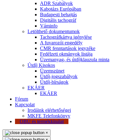
ADR Szabályok
Kabotázs Európában
Budapesti behajtás
Digitális tachográf
Váminfo
Letölthető dokumentumok
Tachográfkártya igénylése
A fuvarozói engedély
CMR fenntartások jegyzéke
Fedélzeti okmányok listája
Üzemanyag- és útdíjklauzula minta
Útdíj Kisokos
Üzemszünet
Útdíj-jogszabályok
Útdíj-bírságok
EKÁER
EKÁER
Fórum
Kapcsolat
Irodáink elérhetőségei
MKFE Telefonkönyv
OBU és termékkínálat
×
×