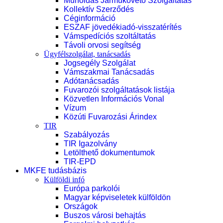
Műholdas Járműkövető Szolgáltatás
Kollektív Szerződés
Céginformáció
ESZAF jövedékiadó-visszatérítés
Vámspedíciós szoltáltatás
Távoli orvosi segítség
Ügyfélszolgálat, tanácsadás
Jogsegély Szolgálat
Vámszakmai Tanácsadás
Adótanácsadás
Fuvarozói szolgáltatások listája
Közvetlen Információs Vonal
Vízum
Közúti Fuvarozási Árindex
TIR
Szabályozás
TIR Igazolvány
Letölthető dokumentumok
TIR-EPD
MKFE tudásbázis
Külföldi infó
Európa parkolói
Magyar képviseletek külföldön
Országok
Buszos városi behajtás