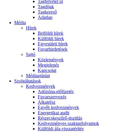
Tagfelvétel új
Tagdíjak
Tagkereső
Adatlap
Média
Hírek
Belföldi hírek
Külföldi hírek
Egyesületi hírek
Fuvarhirdetések
Sajtó
Közlemények
Megjelenés
Kapcsolat
Médiaajánlat
Szolgáltatások
Kedvezmények
Adózóna-előfizetés
Fuvarszervezés
Alkatrész
Egyéb kedvezmények
Energetikai audit
Részecskeszűrő-tisztítás
Kedvezményes szaktanfolyamok
Külföldi áfa-visszatérítés