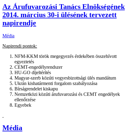
Az Árufuvarozási Tanács Elnökségének
2014. március 30-i ülésének tervezett
napirendje
Média
Napirendi pontok:
NFM-KKM török megegyezés érdekében összehívott
egyeztetés
CEMT-engedélyrendszer
HU-GO díjeltérítés
Magyar-szerb közúti vegyesbizottsági ülés mandátum
Ukrán kishatármenti forgalom szabályozása
Bírságrendelet kiskapu
Nemzetközi közúti árufuvarozási és CEMT engedélyek
ellenőrzése
Egyebek
Média