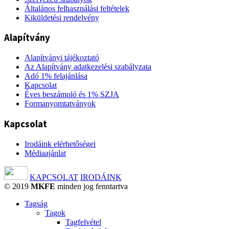
Általános felhasználási feltételek
Kiküldetési rendelvény
Alapítvány
Alapítványi tájékoztató
Az Alapítvány adatkezelési szabályzata
Adó 1% felajánlása
Kapcsolat
Éves beszámoló és 1% SZJA
Formanyomtatványok
Kapcsolat
Irodáink elérhetőségei
Médiaajánlat
KAPCSOLAT
IRODÁINK
© 2019
MKFE
minden jog fenntartva
Tagság
Tagok
Tagfelvétel