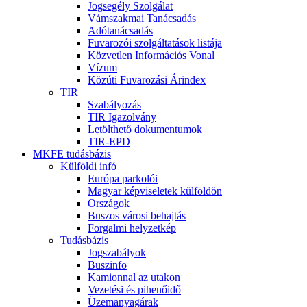
Jogsegély Szolgálat
Vámszakmai Tanácsadás
Adótanácsadás
Fuvarozói szolgáltatások listája
Közvetlen Információs Vonal
Vízum
Közúti Fuvarozási Árindex
TIR
Szabályozás
TIR Igazolvány
Letölthető dokumentumok
TIR-EPD
MKFE tudásbázis
Külföldi infó
Európa parkolói
Magyar képviseletek külföldön
Országok
Buszos városi behajtás
Forgalmi helyzetkép
Tudásbázis
Jogszabályok
Buszinfo
Kamionnal az utakon
Vezetési és pihenőidő
Üzemanyagárak