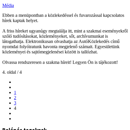
Média
Ebben a menüpontban a közlekedéssel és fuvarozással kapcsolatos
hírek kaptak helyet.
A friss híreket ugyanúgy megtalálja itt, mint a szakmai eseményekről
szóló tudósításokat, közleményeket, sőt, archívumunkat is
látogathatja. Elektronikusan olvashatja az AutóKözlekedés című
nyomdai folyóiratunk havonta megjelenő számait. Egyesületünk
közleményei és sajtómegjelenései között is tallózhat.
Olvassa rendszeresen a szakma híreit! Legyen Ön is tájékozott!
4. oldal / 4
1
2
3
4