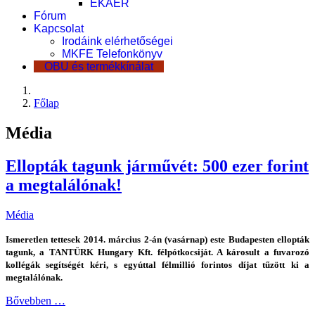
EKÁER
Fórum
Kapcsolat
Irodáink elérhetőségei
MKFE Telefonkönyv
OBU és termékkínálat
Főlap
Média
Ellopták tagunk járművét: 500 ezer forint
a megtalálónak!
Média
Ismeretlen tettesek 2014. március 2-án (vasárnap) este Budapesten ellopták
tagunk, a TANTÜRK Hungary Kft. félpótkocsiját. A károsult a fuvarozó
kollégák segítségét kéri, s egyúttal félmillió forintos díjat tűzött ki a
megtalálónak.
Bővebben …