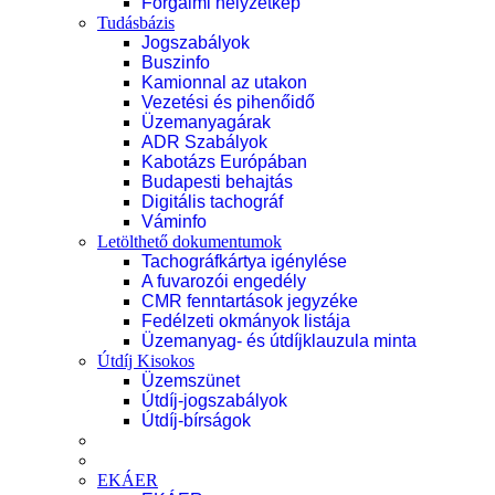
Forgalmi helyzetkép
Tudásbázis
Jogszabályok
Buszinfo
Kamionnal az utakon
Vezetési és pihenőidő
Üzemanyagárak
ADR Szabályok
Kabotázs Európában
Budapesti behajtás
Digitális tachográf
Váminfo
Letölthető dokumentumok
Tachográfkártya igénylése
A fuvarozói engedély
CMR fenntartások jegyzéke
Fedélzeti okmányok listája
Üzemanyag- és útdíjklauzula minta
Útdíj Kisokos
Üzemszünet
Útdíj-jogszabályok
Útdíj-bírságok
EKÁER