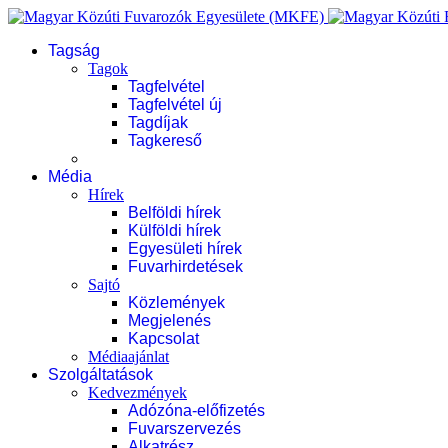
Tagság
Tagok
Tagfelvétel
Tagfelvétel új
Tagdíjak
Tagkereső
Média
Hírek
Belföldi hírek
Külföldi hírek
Egyesületi hírek
Fuvarhirdetések
Sajtó
Közlemények
Megjelenés
Kapcsolat
Médiaajánlat
Szolgáltatások
Kedvezmények
Adózóna-előfizetés
Fuvarszervezés
Alkatrész