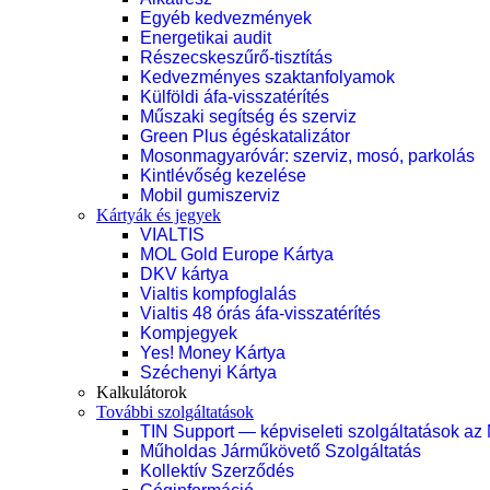
Egyéb kedvezmények
Energetikai audit
Részecskeszűrő-tisztítás
Kedvezményes szaktanfolyamok
Külföldi áfa-visszatérítés
Műszaki segítség és szerviz
Green Plus égéskatalizátor
Mosonmagyaróvár: szerviz, mosó, parkolás
Kintlévőség kezelése
Mobil gumiszerviz
Kártyák és jegyek
VIALTIS
MOL Gold Europe Kártya
DKV kártya
Vialtis kompfoglalás
Vialtis 48 órás áfa-visszatérítés
Kompjegyek
Yes! Money Kártya
Széchenyi Kártya
Kalkulátorok
További szolgáltatások
TIN Support — képviseleti szolgáltatások az
Műholdas Járműkövető Szolgáltatás
Kollektív Szerződés