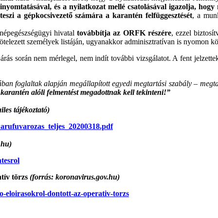
nyomtatásával, és a nyilatkozat mellé csatolásával igazolja, hogy m
 teszi a gépkocsivezető számára a karantén felfüggesztését
, a munk
a népegészségügyi hivatal
továbbítja az ORFK részére
, ezzel biztosí
kötelezett személyek listáján, ugyanakkor adminisztratívan is nyomon 
járás során nem mérlegel, nem indít további vizsgálatot. A fent jelzett
ában foglaltak alapján megállapított egyedi megtartási szabály – megt
 karantén alóli felmentést megadottnak kell tekinteni!”
iles tájékoztató)
arufuvarozas_teljes_20200318.pdf
.hu)
tesrol
tív törzs
(forrás: koronavirus.gov.hu)
eloirasokrol-dontott-az-operativ-torzs