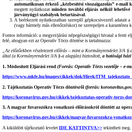
automatikusan érkező „kézbesítési visszaigazolás” e-mail ki
megtett nyilatkozat
minden további eljárás nélkül
lehetővé
járványügyi szabályok betartásával
.
A beérkezett nyilatkozatban szereplő gépkocsivezető adatait 
(vagy bármely más ellenőrzéskor) ne szerepeljen a karanténra 
Fontos információ: a megyei/járási népegészségügyi hivatal a fenti el
felé, ahogyan ezt az Operatív Törzs döntése is tartalmazza:
„Az előzőekben részletezett előírás – mint a Kormányrendelet 3/A §-
által (a Kormányrendelet 3/A §-a alapján) biztosított,
a hatósági házi
1. Módosított Eljárási rend
(Forrás: Operatív Törzs vezetője – e-ma
https://www.mkfe.hu/images/cikkek/dok/Hirek/ITM_tajekoztato_
2. Tájékoztatás Operatív Törzs döntésről
(forrás: koronavitus.gov
https://koronavirus.gov.hu/cikkek/tajekoztatas-operativ-torzs-don
3. A magyar fuvarozókra vonatkozó előírásokról döntött az opera
https://koronavirus.gov.hu/cikkek/magyar-fuvarozokra-vonatkozo-
A kiküldött tájékoztató levelet
IDE KATTINTVA>>
tekintheti meg.