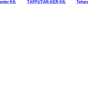
Kft.
TÁPFUTÁR-KER Kft.
Teherporta Kft.
Te