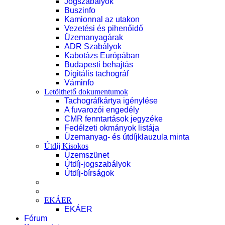
Jogszabályok
Buszinfo
Kamionnal az utakon
Vezetési és pihenőidő
Üzemanyagárak
ADR Szabályok
Kabotázs Európában
Budapesti behajtás
Digitális tachográf
Váminfo
Letölthető dokumentumok
Tachográfkártya igénylése
A fuvarozói engedély
CMR fenntartások jegyzéke
Fedélzeti okmányok listája
Üzemanyag- és útdíjklauzula minta
Útdíj Kisokos
Üzemszünet
Útdíj-jogszabályok
Útdíj-bírságok
EKÁER
EKÁER
Fórum