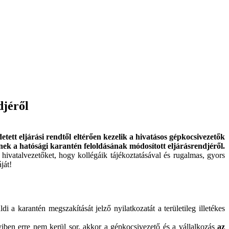
djéről
ett eljárási rendtől eltérően kezelik a hivatásos gépkocsivezetők
nek a hatósági karantén feloldásának módosított eljárásrendjéről.
hivatalvezetőket, hogy kollégáik tájékoztatásával és rugalmas, gyors
ját!
i a karantén megszakítását jelző nyilatkozatát a területileg illetékes
yiben erre nem kerül sor, akkor a gépkocsivezető és a vállalkozás
az