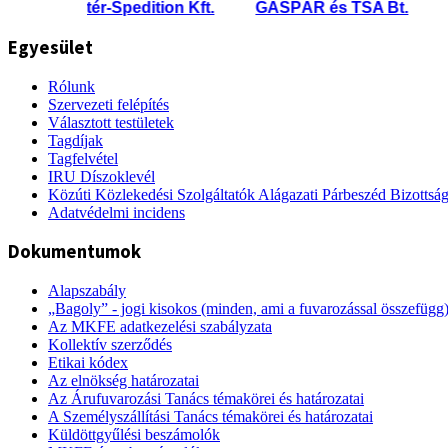
Pintér-Spedition Kft.
GÁSPÁR és TSA Bt.
Q &
Egyesület
Rólunk
Szervezeti felépítés
Választott testületek
Tagdíjak
Tagfelvétel
IRU Díszoklevél
Közúti Közlekedési Szolgáltatók Alágazati Párbeszéd Bizottsá
Adatvédelmi incidens
Dokumentumok
Alapszabály
„Bagoly” - jogi kisokos (minden, ami a fuvarozással összefügg
Az MKFE adatkezelési szabályzata
Kollektív szerződés
Etikai kódex
Az elnökség határozatai
Az Árufuvarozási Tanács témakörei és határozatai
A Személyszállítási Tanács témakörei és határozatai
Küldöttgyűlési beszámolók