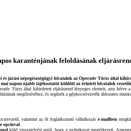
pos karanténjának feloldásának eljárásren
s járási népegészségügyi hivatalok az Operatív Törzs által kihirdet
ai napon újabb tájékoztatót küldött az érintett hivatalok vezetői
ív Törzs által kihirdetett eljárásrend lényeges elemeit, arra kérve a 
bilitásának megőrzéséhez, és segítsék a gépkocsivezetők áldozatos munká
sivezető, valamint az őt foglalkoztató vállalkozás
e-mailben
megküld
se opcióval
.
nnal
küld visszajelzést arról, hogy a nyilatkozat megérkezett. Amenn