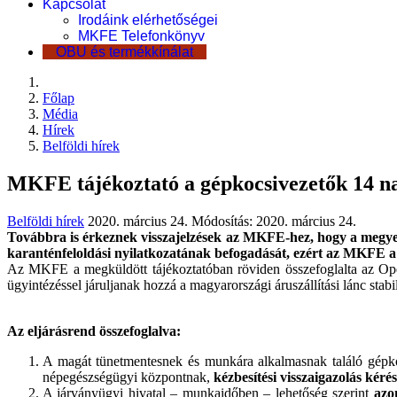
Kapcsolat
Irodáink elérhetőségei
MKFE Telefonkönyv
OBU és termékkínálat
Főlap
Média
Hírek
Belföldi hírek
MKFE tájékoztató a gépkocsivezetők 14 na
Belföldi hírek
2020. március 24.
Módosítás: 2020. március 24.
Továbbra is érkeznek visszajelzések az MKFE-hez, hogy a megyei é
karanténfeloldási nyilatkozatának befogadását, ezért az MKFE a m
Az MKFE a megküldött tájékoztatóban röviden összefoglalta az Operat
ügyintézéssel járuljanak hozzá a magyarországi áruszállítási lánc sta
Az eljárásrend összefoglalva:
A magát tünetmentesnek és munkára alkalmasnak találó gépkoc
népegészségügyi központnak,
kézbesítési visszaigazolás kéré
A járványügyi hivatal – munkaidőben – lehetőség szerint
azo