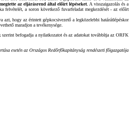
egtette az eljárásrend által előírt lépéseket
. A visszaigazolás és a
a felvételét, a soron következő fuvarfeladat megkezdését - az előírt
tva azt, hogy az érintett gépkocsivezető a legközelebbi határátlépéskor
követhető maradjon a tevékenysége.
ek szerint befogadja a nyilatkozatot és az adatokat továbbítja az ORFK
artása esetén az Országos Redőrfőkapitányság rendészeti főigazgatója