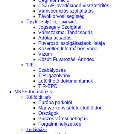
Céginformáció
ESZAF jövedékiadó-visszatérítés
Vámspedíciós szoltáltatás
Távoli orvosi segítség
Ügyfélszolgálat, tanácsadás
Jogsegély Szolgálat
Vámszakmai Tanácsadás
Adótanácsadás
Fuvarozói szolgáltatások listája
Közvetlen Információs Vonal
Vízum
Közúti Fuvarozási Árindex
TIR
Szabályozás
TIR Igazolvány
Letölthető dokumentumok
TIR-EPD
MKFE tudásbázis
Külföldi infó
Európa parkolói
Magyar képviseletek külföldön
Országok
Buszos városi behajtás
Forgalmi helyzetkép
Tudásbázis