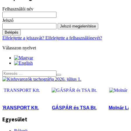
Felhasználói név
Jelszó
Jelszó megjelenítése
Belépés
Elfelejtette a jelszavát?
Elfelejtette a felhasználónevét?
Válasszon nyelvet
ANSPORT Kft.
GÁSPÁR és TSA Bt.
Molnár Lajos 
Egyesület
Rólunk