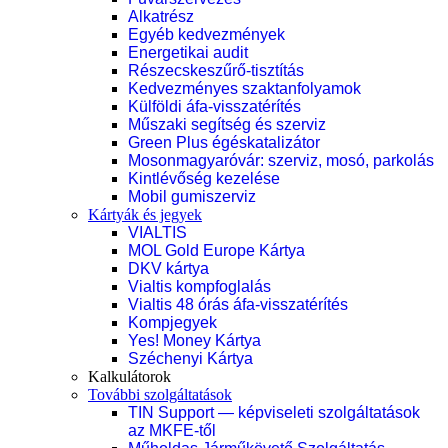
Alkatrész
Egyéb kedvezmények
Energetikai audit
Részecskeszűrő-tisztítás
Kedvezményes szaktanfolyamok
Külföldi áfa-visszatérítés
Műszaki segítség és szerviz
Green Plus égéskatalizátor
Mosonmagyaróvár: szerviz, mosó, parkolás
Kintlévőség kezelése
Mobil gumiszerviz
Kártyák és jegyek
VIALTIS
MOL Gold Europe Kártya
DKV kártya
Vialtis kompfoglalás
Vialtis 48 órás áfa-visszatérítés
Kompjegyek
Yes! Money Kártya
Széchenyi Kártya
Kalkulátorok
További szolgáltatások
TIN Support — képviseleti szolgáltatások
az MKFE-től