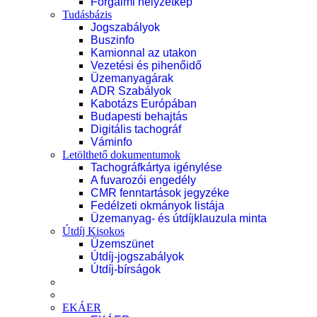
Forgalmi helyzetkép
Tudásbázis
Jogszabályok
Buszinfo
Kamionnal az utakon
Vezetési és pihenőidő
Üzemanyagárak
ADR Szabályok
Kabotázs Európában
Budapesti behajtás
Digitális tachográf
Váminfo
Letölthető dokumentumok
Tachográfkártya igénylése
A fuvarozói engedély
CMR fenntartások jegyzéke
Fedélzeti okmányok listája
Üzemanyag- és útdíjklauzula minta
Útdíj Kisokos
Üzemszünet
Útdíj-jogszabályok
Útdíj-bírságok
EKÁER