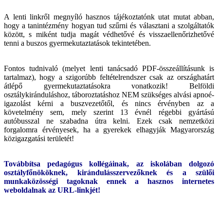
A lenti linkről megnyíló hasznos tájékoztatónk utat mutat abban,
hogy a tanintézmény hogyan tud szűrni és választani a szolgáltatók
között, s miként tudja magát védhetővé és visszaellenőrizhetővé
tenni a buszos gyermekutaztatások tekintetében.
Fontos tudnivaló (melyet lenti tanácsadó PDF-összeállításunk is
tartalmaz), hogy a szigorúbb feltételrendszer csak az országhatárt
átlépő gyermekutaztatásokra vonatkozik! Belföldi
osztálykiránduláshoz, táboroztatáshoz NEM szükséges alvási apnoé-
igazolást kérni a buszvezetőtől, és nincs érvényben az a
követelmény sem, mely szerint 13 évnél régebbi gyártású
autóbusszal ne szabadna útra kelni. Ezek csak nemzetközi
forgalomra érvényesek, ha a gyerekek elhagyják Magyarország
közigazgatási területét!
Továbbítsa pedagógus kollégáinak, az iskolában dolgozó
osztályfőnököknek, kirándulásszervezőknek és a szülői
munkaközösségi tagoknak ennek a hasznos internetes
weboldalnak az URL-linkjét!