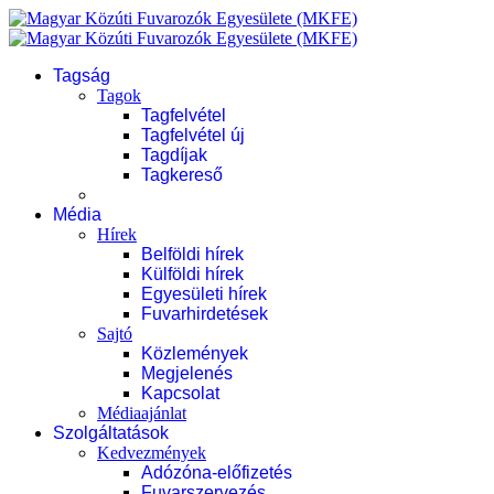
Tagság
Tagok
Tagfelvétel
Tagfelvétel új
Tagdíjak
Tagkereső
Média
Hírek
Belföldi hírek
Külföldi hírek
Egyesületi hírek
Fuvarhirdetések
Sajtó
Közlemények
Megjelenés
Kapcsolat
Médiaajánlat
Szolgáltatások
Kedvezmények
Adózóna-előfizetés
Fuvarszervezés