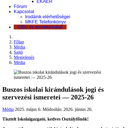
EKÁER
Fórum
Kapcsolat
Irodáink elérhetőségei
MKFE Telefonkönyv
OBU és termékkínálat
Főlap
Média
Sajtó
Megjelenés
Média
Buszos iskolai kirándulások jogi és
szervezési ismeretei — 2025-26
Média
2025. május 6.
Módosítás: 2026. június 26.
Tisztelt Iskolaigazgató, kedves Osztályfőnök!