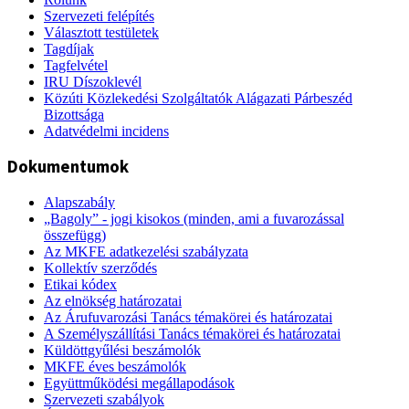
Szervezeti felépítés
Választott testületek
Tagdíjak
Tagfelvétel
IRU Díszoklevél
Közúti Közlekedési Szolgáltatók Alágazati Párbeszéd
Bizottsága
Adatvédelmi incidens
Dokumentumok
Alapszabály
„Bagoly” - jogi kisokos (minden, ami a fuvarozással
összefügg)
Az MKFE adatkezelési szabályzata
Kollektív szerződés
Etikai kódex
Az elnökség határozatai
Az Árufuvarozási Tanács témakörei és határozatai
A Személyszállítási Tanács témakörei és határozatai
Küldöttgyűlési beszámolók
MKFE éves beszámolók
Együttműködési megállapodások
Szervezeti szabályok