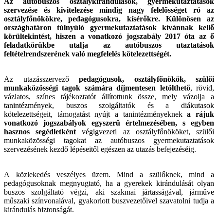
Az autóbuszos osztálykirándulások, gyermekutaztatások
szervezése és kivitelezése mindig nagy felelősséget ró az
osztályfőnökökre, pedagógusokra, kísérőkre. Különösen az
országhatáron túlnyúló gyermekutaztatások kívánnak kellő
körültekintést, hiszen a vonatkozó jogszabály 2017 óta az ő
feladatkörükbe utalja az autóbuszos utaztatások
feltételrendszerének való megfelelés kötelezettségét.
Az utazásszervező
pedagógusok, osztályfőnökök, szülői
munkaközösségi tagok számára díjmentesen letölthető
, rövid,
vázlatos, színes tájékoztatót állítottunk össze, mely vázolja a
tanintézmények, buszos szolgáltatók és a diákutasok
kötelezettségeit, támogatást nyújt a tanintézményeknek
a rájuk
vonatkozó jogszabályok egyszerű értelmezésében, s egyben
hasznos segédletként
végigvezeti az osztályfőnököket, szülői
munkaközösségi tagokat az autóbuszos gyermekutaztatások
szervezésének kezdő lépéseitől egészen az utazás befejezéséig.
A közlekedés veszélyes üzem. Mind a szülőknek, mind a
pedagógusoknak megnyugtató, ha a gyerekek kirándulását olyan
buszos szolgáltató végzi, aki szakmai jártasságával, járműve
műszaki színvonalával, gyakorlott buszvezetőivel szavatolni tudja a
kirándulás biztonságát.