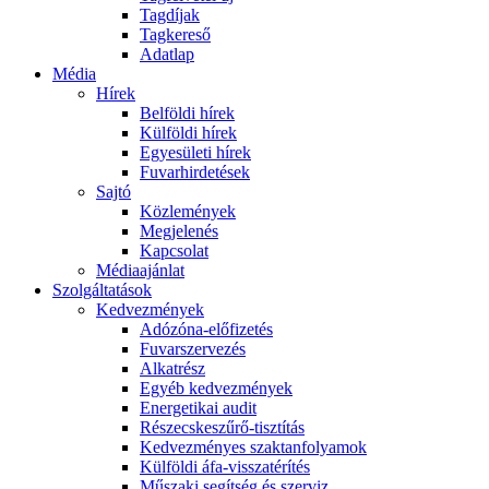
Tagdíjak
Tagkereső
Adatlap
Média
Hírek
Belföldi hírek
Külföldi hírek
Egyesületi hírek
Fuvarhirdetések
Sajtó
Közlemények
Megjelenés
Kapcsolat
Médiaajánlat
Szolgáltatások
Kedvezmények
Adózóna-előfizetés
Fuvarszervezés
Alkatrész
Egyéb kedvezmények
Energetikai audit
Részecskeszűrő-tisztítás
Kedvezményes szaktanfolyamok
Külföldi áfa-visszatérítés
Műszaki segítség és szerviz