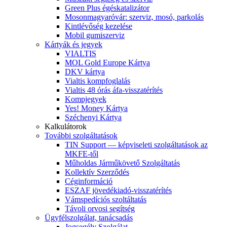
Green Plus égéskatalizátor
Mosonmagyaróvár: szerviz, mosó, parkolás
Kintlévőség kezelése
Mobil gumiszerviz
Kártyák és jegyek
VIALTIS
MOL Gold Europe Kártya
DKV kártya
Vialtis kompfoglalás
Vialtis 48 órás áfa-visszatérítés
Kompjegyek
Yes! Money Kártya
Széchenyi Kártya
Kalkulátorok
További szolgáltatások
TIN Support — képviseleti szolgáltatások az
MKFE-től
Műholdas Járműkövető Szolgáltatás
Kollektív Szerződés
Céginformáció
ESZAF jövedékiadó-visszatérítés
Vámspedíciós szoltáltatás
Távoli orvosi segítség
Ügyfélszolgálat, tanácsadás
Jogsegély Szolgálat