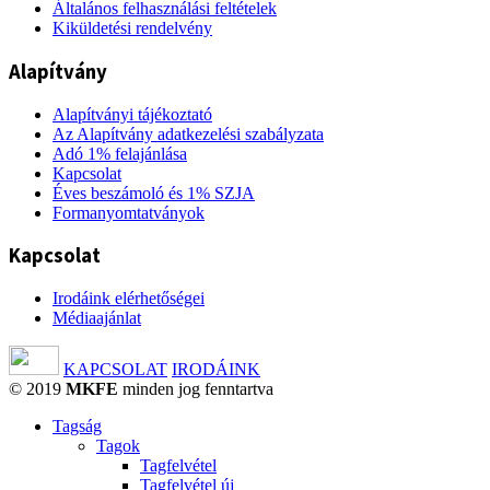
Általános felhasználási feltételek
Kiküldetési rendelvény
Alapítvány
Alapítványi tájékoztató
Az Alapítvány adatkezelési szabályzata
Adó 1% felajánlása
Kapcsolat
Éves beszámoló és 1% SZJA
Formanyomtatványok
Kapcsolat
Irodáink elérhetőségei
Médiaajánlat
KAPCSOLAT
IRODÁINK
© 2019
MKFE
minden jog fenntartva
Tagság
Tagok
Tagfelvétel
Tagfelvétel új