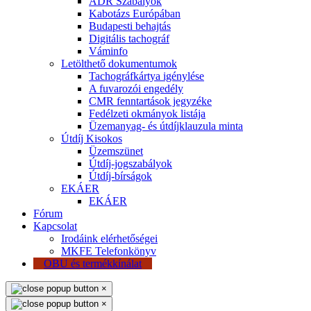
ADR Szabályok
Kabotázs Európában
Budapesti behajtás
Digitális tachográf
Váminfo
Letölthető dokumentumok
Tachográfkártya igénylése
A fuvarozói engedély
CMR fenntartások jegyzéke
Fedélzeti okmányok listája
Üzemanyag- és útdíjklauzula minta
Útdíj Kisokos
Üzemszünet
Útdíj-jogszabályok
Útdíj-bírságok
EKÁER
EKÁER
Fórum
Kapcsolat
Irodáink elérhetőségei
MKFE Telefonkönyv
OBU és termékkínálat
×
×