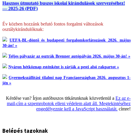
Hasznos útmutató buszos iskolai kirándulások szervezéséhez!
— 2025-26 (PDF)
Év közben hozzánk befutó fontos forgalmi változások
osztálykirándulóknak:
UEFA-BL-döntő és budapesti forgalomkorlátozások 2026. május
30-án! »
Teljes pályazár az osztrák Brenner autópályán 2026. május 30-án! »
Nyáron hétköznap esténként is zárják a pesti alsó rakpartot »
Gyermekszállítási tilalmi nap Franciaországban 2026. augusztus 1-
jén »
Kérdése van? Írjon autóbuszos titkárunknak közvetlenül a
Ez az e-
mail-cím a szpemrobotok elleni védelem alatt áll. Megtekintéséhez
engedélyeznie kell a JavaScript használatát.
címre!
Belépés tagoknak