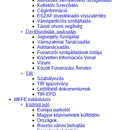
Műholdas Járműkövető Szolgáltatás
Kollektív Szerződés
Céginformáció
ESZAF jövedékiadó-visszatérítés
Vámspedíciós szoltáltatás
Távoli orvosi segítség
Ügyfélszolgálat, tanácsadás
Jogsegély Szolgálat
Vámszakmai Tanácsadás
Adótanácsadás
Fuvarozói szolgáltatások listája
Közvetlen Információs Vonal
Vízum
Közúti Fuvarozási Árindex
TIR
Szabályozás
TIR Igazolvány
Letölthető dokumentumok
TIR-EPD
MKFE tudásbázis
Külföldi infó
Európa parkolói
Magyar képviseletek külföldön
Országok
Buszos városi behajtás