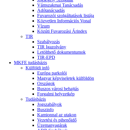
Vámszakmai Tanácsadás
Adótanácsadás
Fuvarozói szolgáltatások listája
Közvetlen Információs Vonal
Vízum
Közúti Fuvarozási Árindex
TIR
Szabályozás
TIR Igazolvány
Letölthető dokumentumok
TIR-EPD
MKFE tudásbázis
Külföldi infó
Európa parkolói
Magyar képviseletek külföldön
Országok
Buszos városi behajtás
Forgalmi helyzetkép
Tudásbázis
Jogszabályok
Buszinfo
Kamionnal az utakon
Vezetési és pihenőidő
Üzemanyagárak