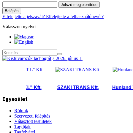
Jelszó megjelenítése
Belépés
Elfelejtette a jelszavát?
Elfelejtette a felhasználónevét?
Válasszon nyelvet
"D.T.L" Kft.
SZAKI TRANS Kft.
Hunland Trans
Egyesület
Rólunk
Szervezeti felépítés
Választott testületek
Tagdíjak
Tagfelvétel