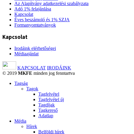
Az Alapítvány adatkezelési szabályzata
Adó 1% felajánlása
Kapcsolat
Éves beszámoló és 1% SZJA
Formanyomtatványok
Kapcsolat
Irodáink elérhetőségei
Médiaajánlat
KAPCSOLAT
IRODÁINK
© 2019
MKFE
minden jog fenntartva
Tagság
Tagok
Tagfelvétel
Tagfelvétel új
Tagdíjak
Tagkereső
Adatlap
Média
Hírek
Belföldi hírek