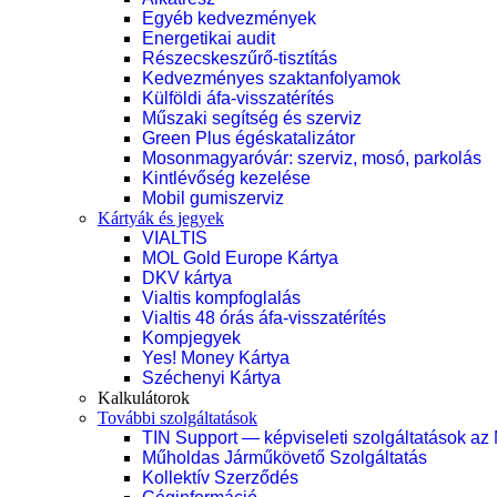
Egyéb kedvezmények
Energetikai audit
Részecskeszűrő-tisztítás
Kedvezményes szaktanfolyamok
Külföldi áfa-visszatérítés
Műszaki segítség és szerviz
Green Plus égéskatalizátor
Mosonmagyaróvár: szerviz, mosó, parkolás
Kintlévőség kezelése
Mobil gumiszerviz
Kártyák és jegyek
VIALTIS
MOL Gold Europe Kártya
DKV kártya
Vialtis kompfoglalás
Vialtis 48 órás áfa-visszatérítés
Kompjegyek
Yes! Money Kártya
Széchenyi Kártya
Kalkulátorok
További szolgáltatások
TIN Support — képviseleti szolgáltatások az
Műholdas Járműkövető Szolgáltatás
Kollektív Szerződés