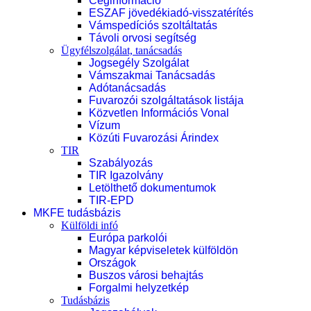
Céginformáció
ESZAF jövedékiadó-visszatérítés
Vámspedíciós szoltáltatás
Távoli orvosi segítség
Ügyfélszolgálat, tanácsadás
Jogsegély Szolgálat
Vámszakmai Tanácsadás
Adótanácsadás
Fuvarozói szolgáltatások listája
Közvetlen Információs Vonal
Vízum
Közúti Fuvarozási Árindex
TIR
Szabályozás
TIR Igazolvány
Letölthető dokumentumok
TIR-EPD
MKFE tudásbázis
Külföldi infó
Európa parkolói
Magyar képviseletek külföldön
Országok
Buszos városi behajtás
Forgalmi helyzetkép
Tudásbázis