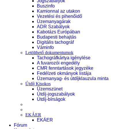
Jogszabályok
Buszinfo
Kamionnal az utakon
Vezetési és pihenőidő
Üzemanyagárak
ADR Szabályok
Kabotázs Európában
Budapesti behajtás
Digitális tachográf
Váminfo
Letölthető dokumentumok
Tachográfkártya igénylése
A fuvarozói engedély
CMR fenntartások jegyzéke
Fedélzeti okmányok listája
Üzemanyag- és útdíjklauzula minta
Útdíj Kisokos
Üzemszünet
Útdíj-jogszabályok
Útdíj-bírságok
EKÁER
EKÁER
Fórum