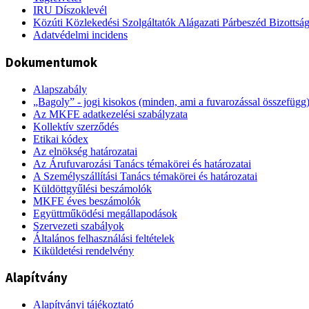
IRU Díszoklevél
Közúti Közlekedési Szolgáltatók Alágazati Párbeszéd Bizottsá
Adatvédelmi incidens
Dokumentumok
Alapszabály
„Bagoly” - jogi kisokos (minden, ami a fuvarozással összefügg
Az MKFE adatkezelési szabályzata
Kollektív szerződés
Etikai kódex
Az elnökség határozatai
Az Árufuvarozási Tanács témakörei és határozatai
A Személyszállítási Tanács témakörei és határozatai
Küldöttgyűlési beszámolók
MKFE éves beszámolók
Együttműködési megállapodások
Szervezeti szabályok
Általános felhasználási feltételek
Kiküldetési rendelvény
Alapítvány
Alapítványi tájékoztató