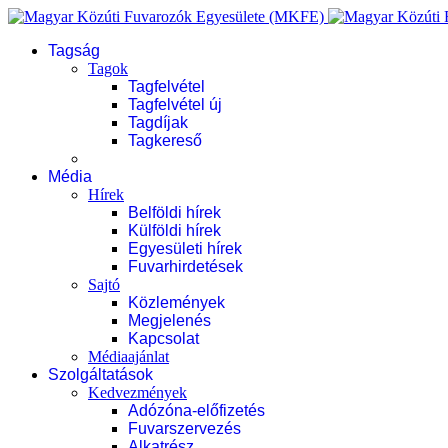
Tagság
Tagok
Tagfelvétel
Tagfelvétel új
Tagdíjak
Tagkereső
Média
Hírek
Belföldi hírek
Külföldi hírek
Egyesületi hírek
Fuvarhirdetések
Sajtó
Közlemények
Megjelenés
Kapcsolat
Médiaajánlat
Szolgáltatások
Kedvezmények
Adózóna-előfizetés
Fuvarszervezés
Alkatrész