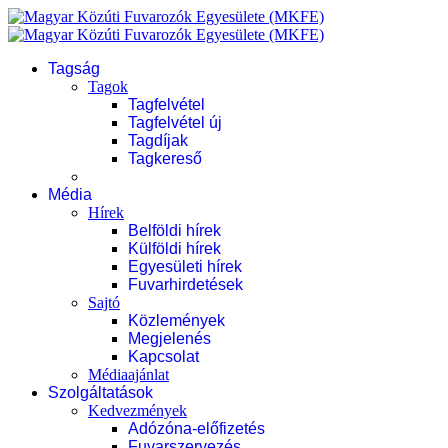
Tagság
Tagok
Tagfelvétel
Tagfelvétel új
Tagdíjak
Tagkereső
Média
Hírek
Belföldi hírek
Külföldi hírek
Egyesületi hírek
Fuvarhirdetések
Sajtó
Közlemények
Megjelenés
Kapcsolat
Médiaajánlat
Szolgáltatások
Kedvezmények
Adózóna-előfizetés
Fuvarszervezés