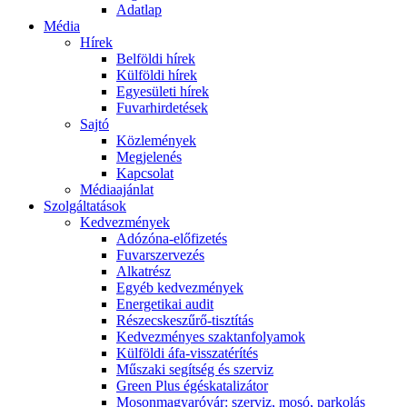
Adatlap
Média
Hírek
Belföldi hírek
Külföldi hírek
Egyesületi hírek
Fuvarhirdetések
Sajtó
Közlemények
Megjelenés
Kapcsolat
Médiaajánlat
Szolgáltatások
Kedvezmények
Adózóna-előfizetés
Fuvarszervezés
Alkatrész
Egyéb kedvezmények
Energetikai audit
Részecskeszűrő-tisztítás
Kedvezményes szaktanfolyamok
Külföldi áfa-visszatérítés
Műszaki segítség és szerviz
Green Plus égéskatalizátor
Mosonmagyaróvár: szerviz, mosó, parkolás