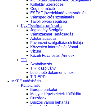
Műholdas Járműkövető Szolgáltatás
Kollektív Szerződés
Céginformáció
ESZAF jövedékiadó-visszatérítés
Vámspedíciós szoltáltatás
Távoli orvosi segítség
Ügyfélszolgálat, tanácsadás
Jogsegély Szolgálat
Vámszakmai Tanácsadás
Adótanácsadás
Fuvarozói szolgáltatások listája
Közvetlen Információs Vonal
Vízum
Közúti Fuvarozási Árindex
TIR
Szabályozás
TIR Igazolvány
Letölthető dokumentumok
TIR-EPD
MKFE tudásbázis
Külföldi infó
Európa parkolói
Magyar képviseletek külföldön
Országok
Buszos városi behajtás