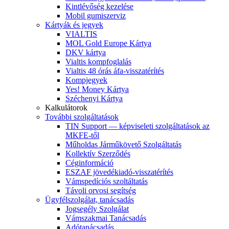
Kintlévőség kezelése
Mobil gumiszerviz
Kártyák és jegyek
VIALTIS
MOL Gold Europe Kártya
DKV kártya
Vialtis kompfoglalás
Vialtis 48 órás áfa-visszatérítés
Kompjegyek
Yes! Money Kártya
Széchenyi Kártya
Kalkulátorok
További szolgáltatások
TIN Support — képviseleti szolgáltatások az
MKFE-től
Műholdas Járműkövető Szolgáltatás
Kollektív Szerződés
Céginformáció
ESZAF jövedékiadó-visszatérítés
Vámspedíciós szoltáltatás
Távoli orvosi segítség
Ügyfélszolgálat, tanácsadás
Jogsegély Szolgálat
Vámszakmai Tanácsadás
Adótanácsadás