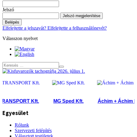
Jelszó
Jelszó megjelenítése
Belépés
Elfelejtette a jelszavát?
Elfelejtette a felhasználónevét?
Válasszon nyelvet
NSPORT Kft.
MG Sped Kft.
Áchim + Áchim Kft.
Egyesület
Rólunk
Szervezeti felépítés
Választott testületek