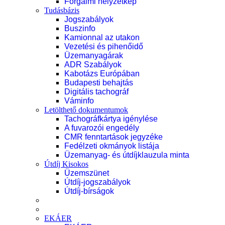
Forgalmi helyzetkép
Tudásbázis
Jogszabályok
Buszinfo
Kamionnal az utakon
Vezetési és pihenőidő
Üzemanyagárak
ADR Szabályok
Kabotázs Európában
Budapesti behajtás
Digitális tachográf
Váminfo
Letölthető dokumentumok
Tachográfkártya igénylése
A fuvarozói engedély
CMR fenntartások jegyzéke
Fedélzeti okmányok listája
Üzemanyag- és útdíjklauzula minta
Útdíj Kisokos
Üzemszünet
Útdíj-jogszabályok
Útdíj-bírságok
EKÁER