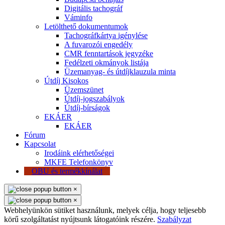
Digitális tachográf
Váminfo
Letölthető dokumentumok
Tachográfkártya igénylése
A fuvarozói engedély
CMR fenntartások jegyzéke
Fedélzeti okmányok listája
Üzemanyag- és útdíjklauzula minta
Útdíj Kisokos
Üzemszünet
Útdíj-jogszabályok
Útdíj-bírságok
EKÁER
EKÁER
Fórum
Kapcsolat
Irodáink elérhetőségei
MKFE Telefonkönyv
OBU és termékkínálat
×
×
Webhelyünkön sütiket használunk, melyek célja, hogy teljesebb
körű szolgáltatást nyújtsunk látogatóink részére.
Szabályzat