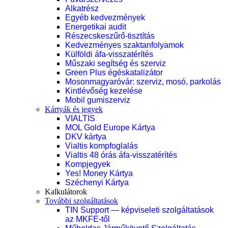
Alkatrész
Egyéb kedvezmények
Energetikai audit
Részecskeszűrő-tisztítás
Kedvezményes szaktanfolyamok
Külföldi áfa-visszatérítés
Műszaki segítség és szerviz
Green Plus égéskatalizátor
Mosonmagyaróvár: szerviz, mosó, parkolás
Kintlévőség kezelése
Mobil gumiszerviz
Kártyák és jegyek
VIALTIS
MOL Gold Europe Kártya
DKV kártya
Vialtis kompfoglalás
Vialtis 48 órás áfa-visszatérítés
Kompjegyek
Yes! Money Kártya
Széchenyi Kártya
Kalkulátorok
További szolgáltatások
TIN Support — képviseleti szolgáltatások
az MKFE-től