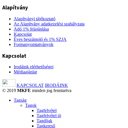
Alapítvány
Alapítványi tájékoztató
Az Alapítvány adatkezelési szabályzata
Adó 1% felajánlása
Kapcsolat
Éves beszámoló és 1% SZJA
Formanyomtatványok
Kapcsolat
Irodáink elérhetőségei
Médiaajánlat
KAPCSOLAT
IRODÁINK
© 2019
MKFE
minden jog fenntartva
Tagság
Tagok
Tagfelvétel
Tagfelvétel új
Tagdíjak
Tagkereső