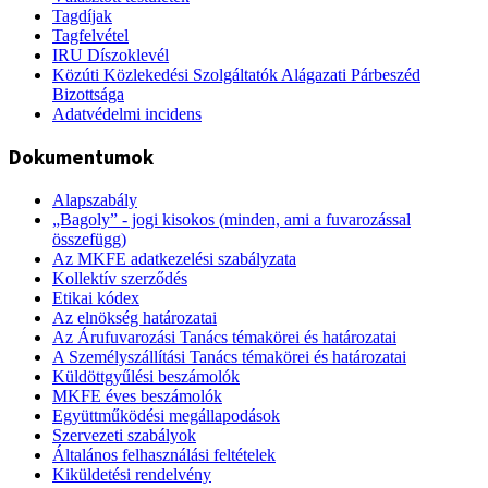
Tagdíjak
Tagfelvétel
IRU Díszoklevél
Közúti Közlekedési Szolgáltatók Alágazati Párbeszéd
Bizottsága
Adatvédelmi incidens
Dokumentumok
Alapszabály
„Bagoly” - jogi kisokos (minden, ami a fuvarozással
összefügg)
Az MKFE adatkezelési szabályzata
Kollektív szerződés
Etikai kódex
Az elnökség határozatai
Az Árufuvarozási Tanács témakörei és határozatai
A Személyszállítási Tanács témakörei és határozatai
Küldöttgyűlési beszámolók
MKFE éves beszámolók
Együttműködési megállapodások
Szervezeti szabályok
Általános felhasználási feltételek
Kiküldetési rendelvény