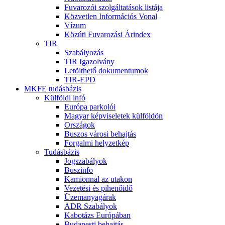
Fuvarozói szolgáltatások listája
Közvetlen Információs Vonal
Vízum
Közúti Fuvarozási Árindex
TIR
Szabályozás
TIR Igazolvány
Letölthető dokumentumok
TIR-EPD
MKFE tudásbázis
Külföldi infó
Európa parkolói
Magyar képviseletek külföldön
Országok
Buszos városi behajtás
Forgalmi helyzetkép
Tudásbázis
Jogszabályok
Buszinfo
Kamionnal az utakon
Vezetési és pihenőidő
Üzemanyagárak
ADR Szabályok
Kabotázs Európában
Budapesti behajtás