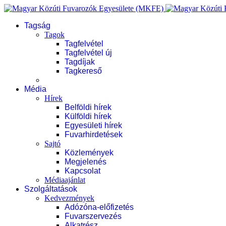
Tagság
Tagok
Tagfelvétel
Tagfelvétel új
Tagdíjak
Tagkereső
Média
Hírek
Belföldi hírek
Külföldi hírek
Egyesületi hírek
Fuvarhirdetések
Sajtó
Közlemények
Megjelenés
Kapcsolat
Médiaajánlat
Szolgáltatások
Kedvezmények
Adózóna-előfizetés
Fuvarszervezés
Alkatrész