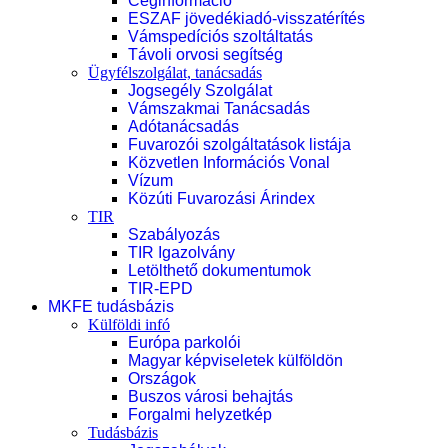
Céginformáció
ESZAF jövedékiadó-visszatérítés
Vámspedíciós szoltáltatás
Távoli orvosi segítség
Ügyfélszolgálat, tanácsadás
Jogsegély Szolgálat
Vámszakmai Tanácsadás
Adótanácsadás
Fuvarozói szolgáltatások listája
Közvetlen Információs Vonal
Vízum
Közúti Fuvarozási Árindex
TIR
Szabályozás
TIR Igazolvány
Letölthető dokumentumok
TIR-EPD
MKFE tudásbázis
Külföldi infó
Európa parkolói
Magyar képviseletek külföldön
Országok
Buszos városi behajtás
Forgalmi helyzetkép
Tudásbázis