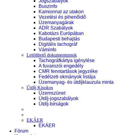
Jogszabályok
Buszinfo
Kamionnal az utakon
Vezetési és pihenőidő
Üzemanyagárak
ADR Szabályok
Kabotázs Európában
Budapesti behajtás
Digitális tachográf
Váminfo
Letölthető dokumentumok
Tachográfkártya igénylése
A fuvarozói engedély
CMR fenntartások jegyzéke
Fedélzeti okmányok listája
Üzemanyag- és útdíjklauzula minta
Útdíj Kisokos
Üzemszünet
Útdíj-jogszabályok
Útdíj-bírságok
EKÁER
EKÁER
Fórum