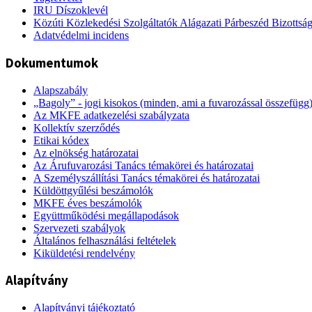
IRU Díszoklevél
Közúti Közlekedési Szolgáltatók Alágazati Párbeszéd Bizottsá
Adatvédelmi incidens
Dokumentumok
Alapszabály
„Bagoly” - jogi kisokos (minden, ami a fuvarozással összefügg
Az MKFE adatkezelési szabályzata
Kollektív szerződés
Etikai kódex
Az elnökség határozatai
Az Árufuvarozási Tanács témakörei és határozatai
A Személyszállítási Tanács témakörei és határozatai
Küldöttgyűlési beszámolók
MKFE éves beszámolók
Együttműködési megállapodások
Szervezeti szabályok
Általános felhasználási feltételek
Kiküldetési rendelvény
Alapítvány
Alapítványi tájékoztató