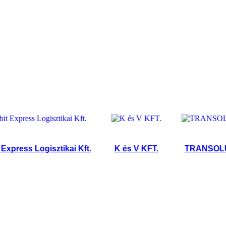
ess Logisztikai Kft.
K és V KFT.
TRANSOLUT Kf