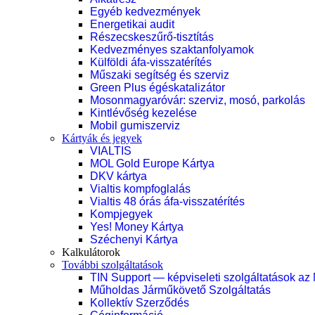
Egyéb kedvezmények
Energetikai audit
Részecskeszűrő-tisztítás
Kedvezményes szaktanfolyamok
Külföldi áfa-visszatérítés
Műszaki segítség és szerviz
Green Plus égéskatalizátor
Mosonmagyaróvár: szerviz, mosó, parkolás
Kintlévőség kezelése
Mobil gumiszerviz
Kártyák és jegyek
VIALTIS
MOL Gold Europe Kártya
DKV kártya
Vialtis kompfoglalás
Vialtis 48 órás áfa-visszatérítés
Kompjegyek
Yes! Money Kártya
Széchenyi Kártya
Kalkulátorok
További szolgáltatások
TIN Support — képviseleti szolgáltatások az
Műholdas Járműkövető Szolgáltatás
Kollektív Szerződés