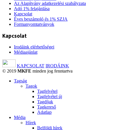
Az Alapítvány adatkezelési szabályzata
Adó 1% felajánlása
Kapcsolat
Éves beszámoló és 1% SZJA
Formanyomtatványok
Kapcsolat
Irodáink elérhetőségei
Médiaajánlat
KAPCSOLAT
IRODÁINK
© 2019
MKFE
minden jog fenntartva
Tagság
Tagok
Tagfelvétel
Tagfelvétel új
Tagdíjak
Tagkereső
Adatlap
Média
Hírek
Belföldi hírek