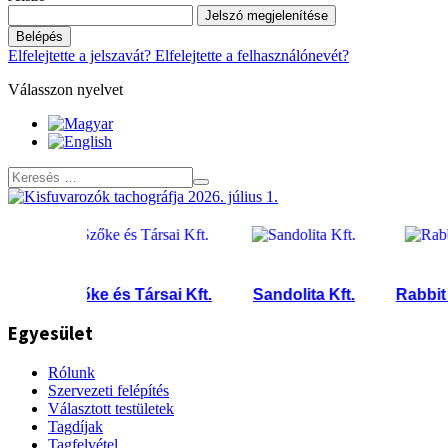
Jelszó megjelenítése
Belépés
Elfelejtette a jelszavát?
Elfelejtette a felhasználónevét?
Válasszon nyelvet
Szőke és Társai Kft.
Sandolita Kft.
Rabbit Expr
Egyesület
Rólunk
Szervezeti felépítés
Választott testületek
Tagdíjak
Tagfelvétel