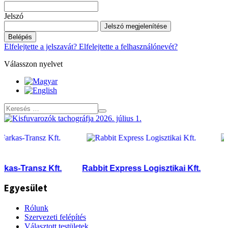
Jelszó
Jelszó megjelenítése
Belépés
Elfelejtette a jelszavát?
Elfelejtette a felhasználónevét?
Válasszon nyelvet
s-Transz Kft.
Rabbit Express Logisztikai Kft.
TR
Egyesület
Rólunk
Szervezeti felépítés
Választott testületek