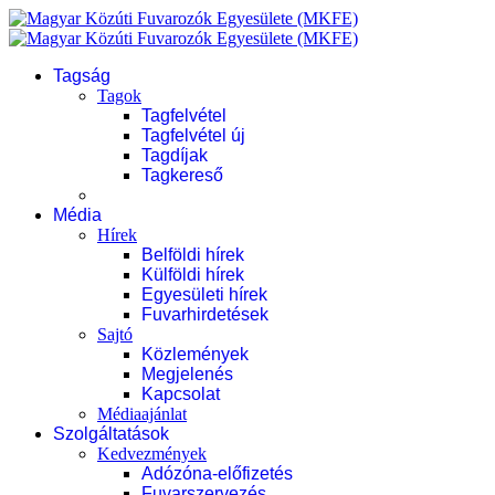
Tagság
Tagok
Tagfelvétel
Tagfelvétel új
Tagdíjak
Tagkereső
Média
Hírek
Belföldi hírek
Külföldi hírek
Egyesületi hírek
Fuvarhirdetések
Sajtó
Közlemények
Megjelenés
Kapcsolat
Médiaajánlat
Szolgáltatások
Kedvezmények
Adózóna-előfizetés
Fuvarszervezés