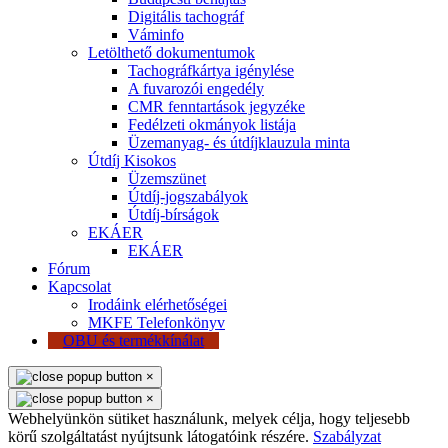
Digitális tachográf
Váminfo
Letölthető dokumentumok
Tachográfkártya igénylése
A fuvarozói engedély
CMR fenntartások jegyzéke
Fedélzeti okmányok listája
Üzemanyag- és útdíjklauzula minta
Útdíj Kisokos
Üzemszünet
Útdíj-jogszabályok
Útdíj-bírságok
EKÁER
EKÁER
Fórum
Kapcsolat
Irodáink elérhetőségei
MKFE Telefonkönyv
OBU és termékkínálat
×
×
Webhelyünkön sütiket használunk, melyek célja, hogy teljesebb
körű szolgáltatást nyújtsunk látogatóink részére.
Szabályzat