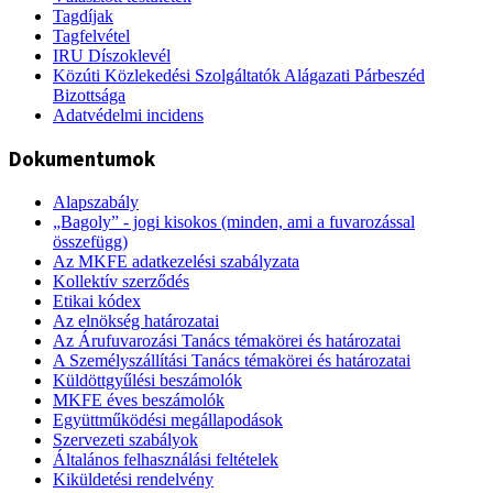
Tagdíjak
Tagfelvétel
IRU Díszoklevél
Közúti Közlekedési Szolgáltatók Alágazati Párbeszéd
Bizottsága
Adatvédelmi incidens
Dokumentumok
Alapszabály
„Bagoly” - jogi kisokos (minden, ami a fuvarozással
összefügg)
Az MKFE adatkezelési szabályzata
Kollektív szerződés
Etikai kódex
Az elnökség határozatai
Az Árufuvarozási Tanács témakörei és határozatai
A Személyszállítási Tanács témakörei és határozatai
Küldöttgyűlési beszámolók
MKFE éves beszámolók
Együttműködési megállapodások
Szervezeti szabályok
Általános felhasználási feltételek
Kiküldetési rendelvény