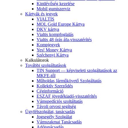
Kintlévőség kezelése
Mobil gumiszerviz
Kártyák és jegyek
VIALTIS
MOL Gold Europe Kártya
DKV kártya
Vialtis kompfoglalás
Vialtis 48 órás áfa-visszatérítés
Kompjegyek
Yes! Money Kártya
Széchenyi Kártya
Kalkulátorok
További szolgáltatások
TIN Support — képviseleti szolgáltatások az
MKFE-től
Műholdas Járműkövető Szolgáltatás
Kollektív Szerződés
Céginformáció
ESZAF jövedékiadó-visszatérítés
Vámspedíciós szoltáltatás
Távoli orvosi segítség
Ügyfélszolgálat, tanácsadás
Jogsegély Szolgálat
Vámszakmai Tanácsadás
Adótanácsadás