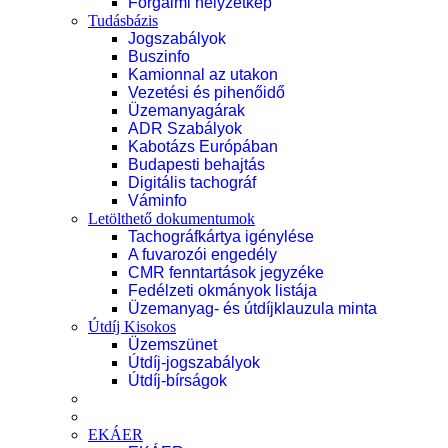
Forgalmi helyzetkép
Tudásbázis
Jogszabályok
Buszinfo
Kamionnal az utakon
Vezetési és pihenőidő
Üzemanyagárak
ADR Szabályok
Kabotázs Európában
Budapesti behajtás
Digitális tachográf
Váminfo
Letölthető dokumentumok
Tachográfkártya igénylése
A fuvarozói engedély
CMR fenntartások jegyzéke
Fedélzeti okmányok listája
Üzemanyag- és útdíjklauzula minta
Útdíj Kisokos
Üzemszünet
Útdíj-jogszabályok
Útdíj-bírságok
EKÁER