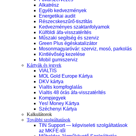
Alkatrész
Egyéb kedvezmények
Energetikai audit
Részecskeszűrő-tisztítás
Kedvezményes szaktanfolyamok
Külföldi áfa-visszatérítés
Műszaki segítség és szerviz
Green Plus égéskatalizátor
Mosonmagyaróvár: szerviz, mosó, parkolás
Kintlévőség kezelése
Mobil gumiszerviz
Kártyák és jegyek
VIALTIS
MOL Gold Europe Kártya
DKV kártya
Vialtis kompfoglalás
Vialtis 48 órás áfa-visszatérítés
Kompjegyek
Yes! Money Kártya
Széchenyi Kártya
Kalkulátorok
További szolgáltatások
TIN Support — képviseleti szolgáltatások
az MKFE-től