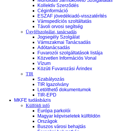
Műholdas Járműkövető Szolgáltatás
Kollektív Szerződés
Céginformáció
ESZAF jövedékiadó-visszatérítés
Vámspedíciós szoltáltatás
Távoli orvosi segítség
Ügyfélszolgálat, tanácsadás
Jogsegély Szolgálat
Vámszakmai Tanácsadás
Adótanácsadás
Fuvarozói szolgáltatások listája
Közvetlen Információs Vonal
Vízum
Közúti Fuvarozási Árindex
TIR
Szabályozás
TIR Igazolvány
Letölthető dokumentumok
TIR-EPD
MKFE tudásbázis
Külföldi infó
Európa parkolói
Magyar képviseletek külföldön
Országok
Buszos városi behajtás