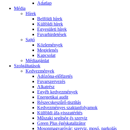
Adatlap
Média
Hírek
Belföldi hírek
Külföldi hírek
Egyesületi hírek
Fuvarhirdetések
Sajtó
Közlemények
Megjelenés
Kapcsolat
Médiaajánlat
Szolgáltatások
Kedvezmények
Adózóna-előfizetés
Fuvarszervezés
Alkatrész
Egyéb kedvezmények
Energetikai audit
Részecskeszűrő-tisztítás
Kedvezményes szaktanfolyamok
Külföldi áfa-visszatérítés
Műszaki segítség és szerviz
Green Plus égéskatalizátor
Mosonmagyaróvár: szerviz, mosó, parkolás