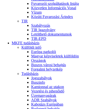
Fuvarozói szolgáltatások listája
Közvetlen Információs Vonal
Vízum
Közúti Fuvarozási Árindex
TIR
Szabályozás
TIR Igazolvány
Letölthető dokumentumok
TIR-EPD
MKFE tudásbázis
Külföldi infó
Európa parkolói
Magyar képviseletek külföldön
Országok
Buszos városi behajtás
Forgalmi helyzetkép
Tudásbázis
Jogszabályok
Buszinfo
Kamionnal az utakon
Vezetési és pihenőidő
Üzemanyagárak
ADR Szabályok
Kabotázs Európában
Budapesti behajtás