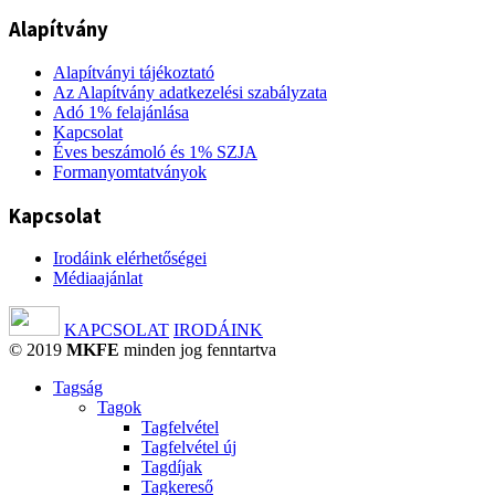
Alapítvány
Alapítványi tájékoztató
Az Alapítvány adatkezelési szabályzata
Adó 1% felajánlása
Kapcsolat
Éves beszámoló és 1% SZJA
Formanyomtatványok
Kapcsolat
Irodáink elérhetőségei
Médiaajánlat
KAPCSOLAT
IRODÁINK
© 2019
MKFE
minden jog fenntartva
Tagság
Tagok
Tagfelvétel
Tagfelvétel új
Tagdíjak
Tagkereső