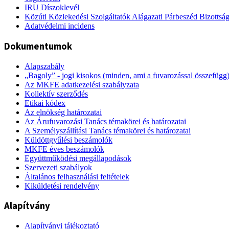
IRU Díszoklevél
Közúti Közlekedési Szolgáltatók Alágazati Párbeszéd Bizottsá
Adatvédelmi incidens
Dokumentumok
Alapszabály
„Bagoly” - jogi kisokos (minden, ami a fuvarozással összefügg
Az MKFE adatkezelési szabályzata
Kollektív szerződés
Etikai kódex
Az elnökség határozatai
Az Árufuvarozási Tanács témakörei és határozatai
A Személyszállítási Tanács témakörei és határozatai
Küldöttgyűlési beszámolók
MKFE éves beszámolók
Együttműködési megállapodások
Szervezeti szabályok
Általános felhasználási feltételek
Kiküldetési rendelvény
Alapítvány
Alapítványi tájékoztató