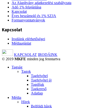
Az Alapítvány adatkezelési szabályzata
Adó 1% felajánlása
Kapcsolat
Éves beszámoló és 1% SZJA
Formanyomtatványok
Kapcsolat
Irodáink elérhetőségei
Médiaajánlat
KAPCSOLAT
IRODÁINK
© 2019
MKFE
minden jog fenntartva
Tagság
Tagok
Tagfelvétel
Tagfelvétel új
Tagdíjak
Tagkereső
Adatlap
Média
Hírek
Belföldi hírek