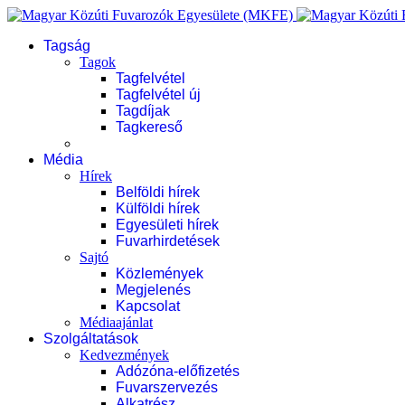
Tagság
Tagok
Tagfelvétel
Tagfelvétel új
Tagdíjak
Tagkereső
Média
Hírek
Belföldi hírek
Külföldi hírek
Egyesületi hírek
Fuvarhirdetések
Sajtó
Közlemények
Megjelenés
Kapcsolat
Médiaajánlat
Szolgáltatások
Kedvezmények
Adózóna-előfizetés
Fuvarszervezés
Alkatrész