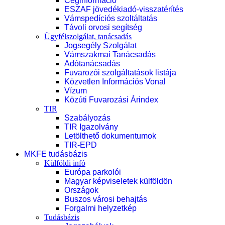
Céginformáció
ESZAF jövedékiadó-visszatérítés
Vámspedíciós szoltáltatás
Távoli orvosi segítség
Ügyfélszolgálat, tanácsadás
Jogsegély Szolgálat
Vámszakmai Tanácsadás
Adótanácsadás
Fuvarozói szolgáltatások listája
Közvetlen Információs Vonal
Vízum
Közúti Fuvarozási Árindex
TIR
Szabályozás
TIR Igazolvány
Letölthető dokumentumok
TIR-EPD
MKFE tudásbázis
Külföldi infó
Európa parkolói
Magyar képviseletek külföldön
Országok
Buszos városi behajtás
Forgalmi helyzetkép
Tudásbázis