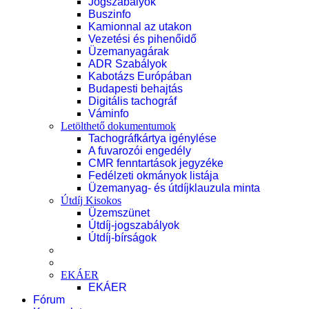
Jogszabályok
Buszinfo
Kamionnal az utakon
Vezetési és pihenőidő
Üzemanyagárak
ADR Szabályok
Kabotázs Európában
Budapesti behajtás
Digitális tachográf
Váminfo
Letölthető dokumentumok
Tachográfkártya igénylése
A fuvarozói engedély
CMR fenntartások jegyzéke
Fedélzeti okmányok listája
Üzemanyag- és útdíjklauzula minta
Útdíj Kisokos
Üzemszünet
Útdíj-jogszabályok
Útdíj-bírságok
EKÁER
EKÁER
Fórum