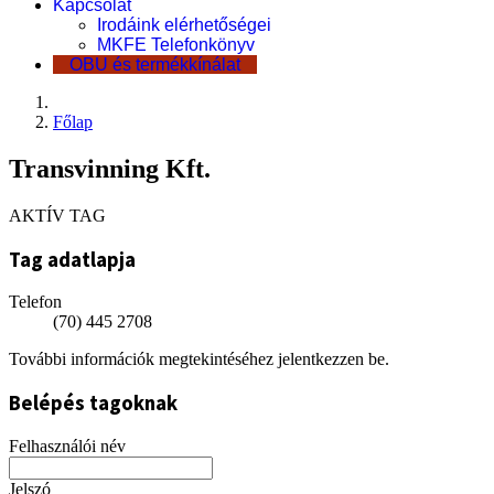
Kapcsolat
Irodáink elérhetőségei
MKFE Telefonkönyv
OBU és termékkínálat
Főlap
Transvinning Kft.
AKTÍV TAG
Tag adatlapja
Telefon
(70) 445 2708
További információk megtekintéséhez jelentkezzen be.
Belépés tagoknak
Felhasználói név
Jelszó