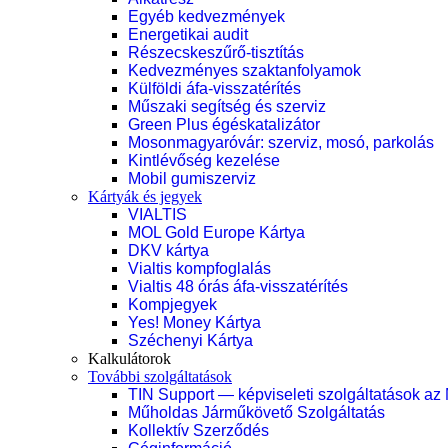
Egyéb kedvezmények
Energetikai audit
Részecskeszűrő-tisztítás
Kedvezményes szaktanfolyamok
Külföldi áfa-visszatérítés
Műszaki segítség és szerviz
Green Plus égéskatalizátor
Mosonmagyaróvár: szerviz, mosó, parkolás
Kintlévőség kezelése
Mobil gumiszerviz
Kártyák és jegyek
VIALTIS
MOL Gold Europe Kártya
DKV kártya
Vialtis kompfoglalás
Vialtis 48 órás áfa-visszatérítés
Kompjegyek
Yes! Money Kártya
Széchenyi Kártya
Kalkulátorok
További szolgáltatások
TIN Support — képviseleti szolgáltatások az
Műholdas Járműkövető Szolgáltatás
Kollektív Szerződés