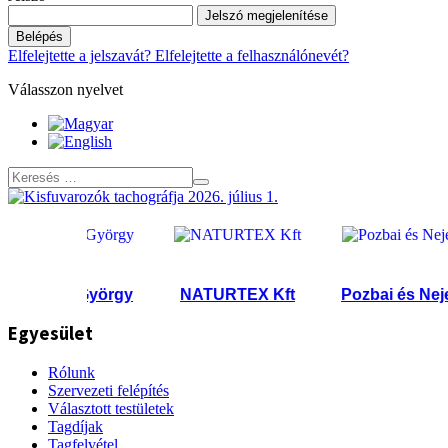
Jelszó megjelenítése
Belépés
Elfelejtette a jelszavát?
Elfelejtette a felhasználónevét?
Válasszon nyelvet
vanov György
NATURTEX Kft
Pozbai és Neje KFT
Egyesület
Rólunk
Szervezeti felépítés
Választott testületek
Tagdíjak
Tagfelvétel