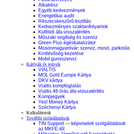
Alkatrész
Egyéb kedvezmények
Energetikai audit
Részecskeszűrő-tisztítás
Kedvezményes szaktanfolyamok
Külföldi áfa-visszatérítés
Műszaki segítség és szerviz
Green Plus égéskatalizátor
Mosonmagyaróvár: szerviz, mosó, parkolás
Kintlévőség kezelése
Mobil gumiszerviz
Kártyák és jegyek
VIALTIS
MOL Gold Europe Kártya
DKV kártya
Vialtis kompfoglalás
Vialtis 48 órás áfa-visszatérítés
Kompjegyek
Yes! Money Kártya
Széchenyi Kártya
Kalkulátorok
További szolgáltatások
TIN Support — képviseleti szolgáltatások
az MKFE-től