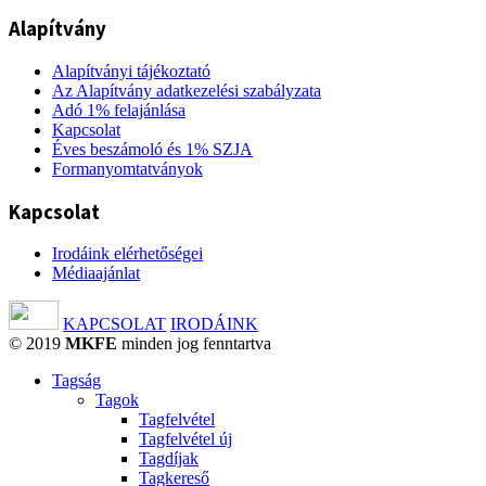
Alapítvány
Alapítványi tájékoztató
Az Alapítvány adatkezelési szabályzata
Adó 1% felajánlása
Kapcsolat
Éves beszámoló és 1% SZJA
Formanyomtatványok
Kapcsolat
Irodáink elérhetőségei
Médiaajánlat
KAPCSOLAT
IRODÁINK
© 2019
MKFE
minden jog fenntartva
Tagság
Tagok
Tagfelvétel
Tagfelvétel új
Tagdíjak
Tagkereső