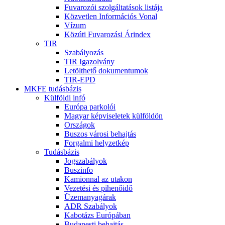
Fuvarozói szolgáltatások listája
Közvetlen Információs Vonal
Vízum
Közúti Fuvarozási Árindex
TIR
Szabályozás
TIR Igazolvány
Letölthető dokumentumok
TIR-EPD
MKFE tudásbázis
Külföldi infó
Európa parkolói
Magyar képviseletek külföldön
Országok
Buszos városi behajtás
Forgalmi helyzetkép
Tudásbázis
Jogszabályok
Buszinfo
Kamionnal az utakon
Vezetési és pihenőidő
Üzemanyagárak
ADR Szabályok
Kabotázs Európában
Budapesti behajtás