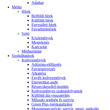
Adatlap
Média
Hírek
Belföldi hírek
Külföldi hírek
Egyesületi hírek
Fuvarhirdetések
Sajtó
Közlemények
Megjelenés
Kapcsolat
Médiaajánlat
Szolgáltatások
Kedvezmények
Adózóna-előfizetés
Fuvarszervezés
Alkatrész
Egyéb kedvezmények
Energetikai audit
Részecskeszűrő-tisztítás
Kedvezményes szaktanfolyamok
Külföldi áfa-visszatérítés
Műszaki segítség és szerviz
Green Plus égéskatalizátor
Mosonmagyaróvár: szerviz, mosó, parkolás