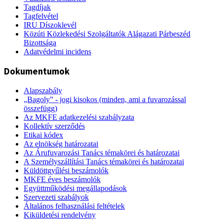
Tagdíjak
Tagfelvétel
IRU Díszoklevél
Közúti Közlekedési Szolgáltatók Alágazati Párbeszéd
Bizottsága
Adatvédelmi incidens
Dokumentumok
Alapszabály
„Bagoly” - jogi kisokos (minden, ami a fuvarozással
összefügg)
Az MKFE adatkezelési szabályzata
Kollektív szerződés
Etikai kódex
Az elnökség határozatai
Az Árufuvarozási Tanács témakörei és határozatai
A Személyszállítási Tanács témakörei és határozatai
Küldöttgyűlési beszámolók
MKFE éves beszámolók
Együttműködési megállapodások
Szervezeti szabályok
Általános felhasználási feltételek
Kiküldetési rendelvény