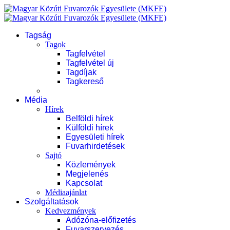
Tagság
Tagok
Tagfelvétel
Tagfelvétel új
Tagdíjak
Tagkereső
Média
Hírek
Belföldi hírek
Külföldi hírek
Egyesületi hírek
Fuvarhirdetések
Sajtó
Közlemények
Megjelenés
Kapcsolat
Médiaajánlat
Szolgáltatások
Kedvezmények
Adózóna-előfizetés
Fuvarszervezés