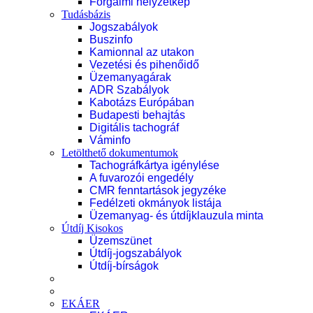
Forgalmi helyzetkép
Tudásbázis
Jogszabályok
Buszinfo
Kamionnal az utakon
Vezetési és pihenőidő
Üzemanyagárak
ADR Szabályok
Kabotázs Európában
Budapesti behajtás
Digitális tachográf
Váminfo
Letölthető dokumentumok
Tachográfkártya igénylése
A fuvarozói engedély
CMR fenntartások jegyzéke
Fedélzeti okmányok listája
Üzemanyag- és útdíjklauzula minta
Útdíj Kisokos
Üzemszünet
Útdíj-jogszabályok
Útdíj-bírságok
EKÁER