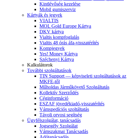
Kintlévőség kezelése
Mobil gumiszerviz
Kártyák és jegyek
VIALTIS
MOL Gold Europe Kártya
DKV kártya
Vialtis kompfoglalás
Vialtis 48 órás áfa-visszatérítés
Kompjegyek
Yes! Money Kártya
Széchenyi Kártya
Kalkulátorok
További szolgáltatások
TIN Support — képviseleti szolgáltatások az
MKFE-től
Műholdas Járműkövető Szolgáltatás
Kollektív Szerződés
Céginformáció
ESZAF jövedékiadó-visszatérítés
Vámspedíciós szoltáltatás
Távoli orvosi segítség
Ügyfélszolgálat, tanácsadás
Jogsegély Szolgálat
Vámszakmai Tanácsadás
Adótanácsadás