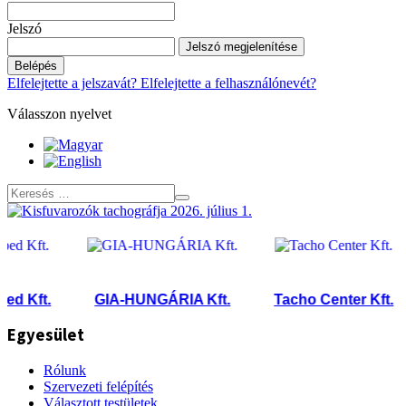
Jelszó
Jelszó megjelenítése
Belépés
Elfelejtette a jelszavát?
Elfelejtette a felhasználónevét?
Válasszon nyelvet
Kft.
GIA-HUNGÁRIA Kft.
Tacho Center Kft.
Egyesület
Rólunk
Szervezeti felépítés
Választott testületek