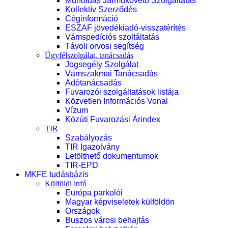
Műholdas Járműkövető Szolgáltatás
Kollektív Szerződés
Céginformáció
ESZAF jövedékiadó-visszatérítés
Vámspedíciós szoltáltatás
Távoli orvosi segítség
Ügyfélszolgálat, tanácsadás
Jogsegély Szolgálat
Vámszakmai Tanácsadás
Adótanácsadás
Fuvarozói szolgáltatások listája
Közvetlen Információs Vonal
Vízum
Közúti Fuvarozási Árindex
TIR
Szabályozás
TIR Igazolvány
Letölthető dokumentumok
TIR-EPD
MKFE tudásbázis
Külföldi infó
Európa parkolói
Magyar képviseletek külföldön
Országok
Buszos városi behajtás