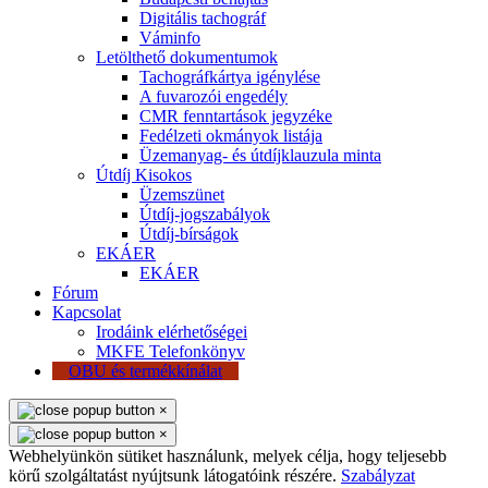
Digitális tachográf
Váminfo
Letölthető dokumentumok
Tachográfkártya igénylése
A fuvarozói engedély
CMR fenntartások jegyzéke
Fedélzeti okmányok listája
Üzemanyag- és útdíjklauzula minta
Útdíj Kisokos
Üzemszünet
Útdíj-jogszabályok
Útdíj-bírságok
EKÁER
EKÁER
Fórum
Kapcsolat
Irodáink elérhetőségei
MKFE Telefonkönyv
OBU és termékkínálat
×
×
Webhelyünkön sütiket használunk, melyek célja, hogy teljesebb
körű szolgáltatást nyújtsunk látogatóink részére.
Szabályzat