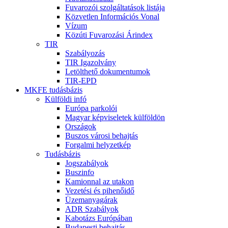
Fuvarozói szolgáltatások listája
Közvetlen Információs Vonal
Vízum
Közúti Fuvarozási Árindex
TIR
Szabályozás
TIR Igazolvány
Letölthető dokumentumok
TIR-EPD
MKFE tudásbázis
Külföldi infó
Európa parkolói
Magyar képviseletek külföldön
Országok
Buszos városi behajtás
Forgalmi helyzetkép
Tudásbázis
Jogszabályok
Buszinfo
Kamionnal az utakon
Vezetési és pihenőidő
Üzemanyagárak
ADR Szabályok
Kabotázs Európában
Budapesti behajtás