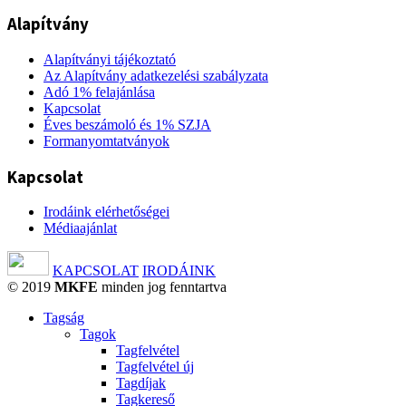
Alapítvány
Alapítványi tájékoztató
Az Alapítvány adatkezelési szabályzata
Adó 1% felajánlása
Kapcsolat
Éves beszámoló és 1% SZJA
Formanyomtatványok
Kapcsolat
Irodáink elérhetőségei
Médiaajánlat
KAPCSOLAT
IRODÁINK
© 2019
MKFE
minden jog fenntartva
Tagság
Tagok
Tagfelvétel
Tagfelvétel új
Tagdíjak
Tagkereső