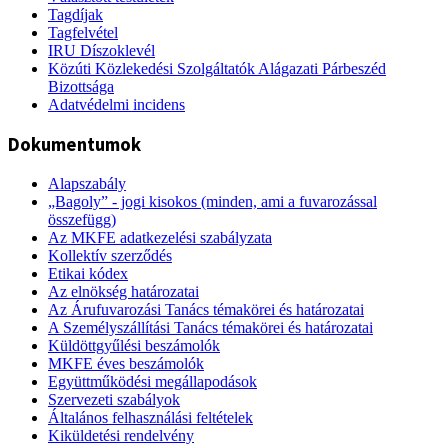
Tagdíjak
Tagfelvétel
IRU Díszoklevél
Közúti Közlekedési Szolgáltatók Alágazati Párbeszéd
Bizottsága
Adatvédelmi incidens
Dokumentumok
Alapszabály
„Bagoly” - jogi kisokos (minden, ami a fuvarozással
összefügg)
Az MKFE adatkezelési szabályzata
Kollektív szerződés
Etikai kódex
Az elnökség határozatai
Az Árufuvarozási Tanács témakörei és határozatai
A Személyszállítási Tanács témakörei és határozatai
Küldöttgyűlési beszámolók
MKFE éves beszámolók
Együttműködési megállapodások
Szervezeti szabályok
Általános felhasználási feltételek
Kiküldetési rendelvény