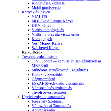
Kintlévőség kezelése
Mobil gumiszerviz
Kártyák és jegyek
VIALTIS
MOL Gold Europe Kártya
DKV kártya
Vialtis kompfoglalás
Vialtis 48 órás áfa-visszatérítés
Kompjegyek
Yes! Money Kártya
Széchenyi Kártya
Kalkulátorok
További szolgáltatások
TIN Support — képviseleti szolgáltatások az
MKFE-től
Műholdas Járműkövető Szolgáltatás
Kollektív Szerződés
Céginformáció
ESZAF jövedékiadó-visszatérítés
Vámspedíciós szoltáltatás
Távoli orvosi segítség
Ügyfélszolgálat, tanácsadás
Jogsegély Szolgálat
Vámszakmai Tanácsadás
Adótanácsadás