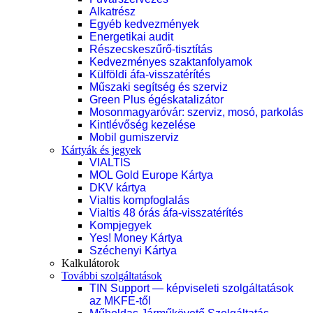
Alkatrész
Egyéb kedvezmények
Energetikai audit
Részecskeszűrő-tisztítás
Kedvezményes szaktanfolyamok
Külföldi áfa-visszatérítés
Műszaki segítség és szerviz
Green Plus égéskatalizátor
Mosonmagyaróvár: szerviz, mosó, parkolás
Kintlévőség kezelése
Mobil gumiszerviz
Kártyák és jegyek
VIALTIS
MOL Gold Europe Kártya
DKV kártya
Vialtis kompfoglalás
Vialtis 48 órás áfa-visszatérítés
Kompjegyek
Yes! Money Kártya
Széchenyi Kártya
Kalkulátorok
További szolgáltatások
TIN Support — képviseleti szolgáltatások
az MKFE-től