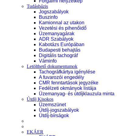
Forgalmi helyzetkép
Tudásbázis
Jogszabályok
Buszinfo
Kamionnal az utakon
Vezetési és pihenőidő
Üzemanyagárak
ADR Szabályok
Kabotázs Európában
Budapesti behajtás
Digitális tachográf
Váminfo
Letölthető dokumentumok
Tachográfkártya igénylése
A fuvarozói engedély
CMR fenntartások jegyzéke
Fedélzeti okmányok listája
Üzemanyag- és útdíjklauzula minta
Útdíj Kisokos
Üzemszünet
Útdíj-jogszabályok
Útdíj-bírságok
EKÁER