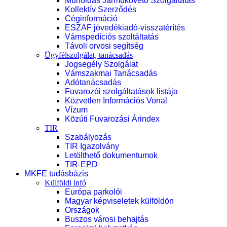
Műholdas Járműkövető Szolgáltatás
Kollektív Szerződés
Céginformáció
ESZAF jövedékiadó-visszatérítés
Vámspedíciós szoltáltatás
Távoli orvosi segítség
Ügyfélszolgálat, tanácsadás
Jogsegély Szolgálat
Vámszakmai Tanácsadás
Adótanácsadás
Fuvarozói szolgáltatások listája
Közvetlen Információs Vonal
Vízum
Közúti Fuvarozási Árindex
TIR
Szabályozás
TIR Igazolvány
Letölthető dokumentumok
TIR-EPD
MKFE tudásbázis
Külföldi infó
Európa parkolói
Magyar képviseletek külföldön
Országok
Buszos városi behajtás