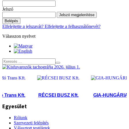
Jelszó
Jelszó megjelenítése
Belépés
Elfelejtette a jelszavát?
Elfelejtette a felhasználónevét?
Válasszon nyelvet
rans Kft.
RÉCSEI BUSZ Kft.
GIA-HUNGÁRIA Kft
Egyesület
Rólunk
Szervezeti felépítés
Választott testületek