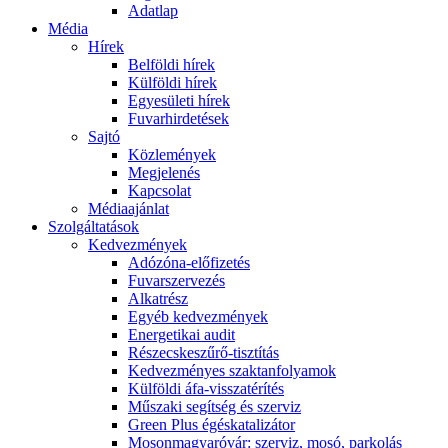
Adatlap
Média
Hírek
Belföldi hírek
Külföldi hírek
Egyesületi hírek
Fuvarhirdetések
Sajtó
Közlemények
Megjelenés
Kapcsolat
Médiaajánlat
Szolgáltatások
Kedvezmények
Adózóna-előfizetés
Fuvarszervezés
Alkatrész
Egyéb kedvezmények
Energetikai audit
Részecskeszűrő-tisztítás
Kedvezményes szaktanfolyamok
Külföldi áfa-visszatérítés
Műszaki segítség és szerviz
Green Plus égéskatalizátor
Mosonmagyaróvár: szerviz, mosó, parkolás