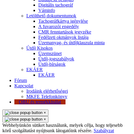
Digitális tachográf
Váminfo
Letölthető dokumentumok
Tachográfkártya igénylése
A fuvarozói engedély
CMR fenntartások jegyzéke
Fedélzeti okmányok listája
Üzemanyag- és útdíjklauzula minta
Útdíj Kisokos
Üzemszünet
Útdíj-jogszabályok
Útdíj-bírságok
EKÁER
EKÁER
Fórum
Kapcsolat
Irodáink elérhetőségei
MKFE Telefonkönyv
OBU és termékkínálat
×
×
Webhelyünkön sütiket használunk, melyek célja, hogy teljesebb
körű szolgáltatást nyújtsunk látogatóink részére.
Szabályzat