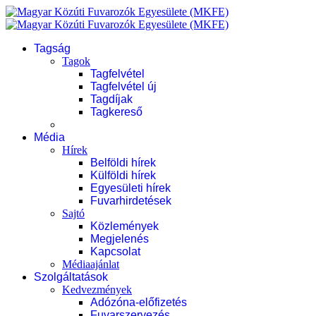
Tagság
Tagok
Tagfelvétel
Tagfelvétel új
Tagdíjak
Tagkereső
Média
Hírek
Belföldi hírek
Külföldi hírek
Egyesületi hírek
Fuvarhirdetések
Sajtó
Közlemények
Megjelenés
Kapcsolat
Médiaajánlat
Szolgáltatások
Kedvezmények
Adózóna-előfizetés
Fuvarszervezés