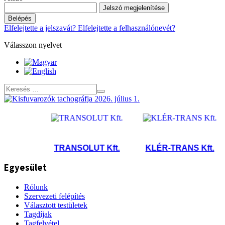
Jelszó megjelenítése
Belépés
Elfelejtette a jelszavát?
Elfelejtette a felhasználónevét?
Válasszon nyelvet
FT.
TRANSOLUT Kft.
KLÉR-TRANS Kft.
B
Egyesület
Rólunk
Szervezeti felépítés
Választott testületek
Tagdíjak
Tagfelvétel