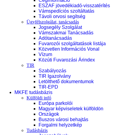
Céginformáció
ESZAF jövedékiadó-visszatérítés
Vámspedíciós szoltáltatás
Távoli orvosi segítség
Ügyfélszolgálat, tanácsadás
Jogsegély Szolgálat
Vámszakmai Tanácsadás
Adótanácsadás
Fuvarozói szolgáltatások listája
Közvetlen Információs Vonal
Vízum
Közúti Fuvarozási Árindex
TIR
Szabályozás
TIR Igazolvány
Letölthető dokumentumok
TIR-EPD
MKFE tudásbázis
Külföldi infó
Európa parkolói
Magyar képviseletek külföldön
Országok
Buszos városi behajtás
Forgalmi helyzetkép
Tudásbázis