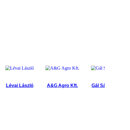
évai László
A&G Agro Kft.
Gál Sándor
Gondá