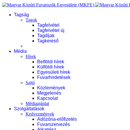
Tagság
Tagok
Tagfelvétel
Tagfelvétel új
Tagdíjak
Tagkereső
Média
Hírek
Belföldi hírek
Külföldi hírek
Egyesületi hírek
Fuvarhirdetések
Sajtó
Közlemények
Megjelenés
Kapcsolat
Médiaajánlat
Szolgáltatások
Kedvezmények
Adózóna-előfizetés
Fuvarszervezés
Alkatrész