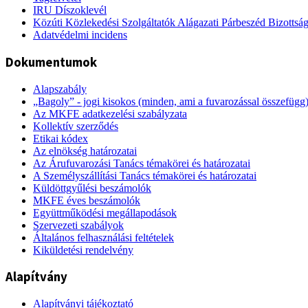
IRU Díszoklevél
Közúti Közlekedési Szolgáltatók Alágazati Párbeszéd Bizottsá
Adatvédelmi incidens
Dokumentumok
Alapszabály
„Bagoly” - jogi kisokos (minden, ami a fuvarozással összefügg
Az MKFE adatkezelési szabályzata
Kollektív szerződés
Etikai kódex
Az elnökség határozatai
Az Árufuvarozási Tanács témakörei és határozatai
A Személyszállítási Tanács témakörei és határozatai
Küldöttgyűlési beszámolók
MKFE éves beszámolók
Együttműködési megállapodások
Szervezeti szabályok
Általános felhasználási feltételek
Kiküldetési rendelvény
Alapítvány
Alapítványi tájékoztató