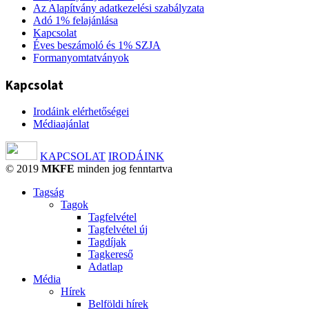
Az Alapítvány adatkezelési szabályzata
Adó 1% felajánlása
Kapcsolat
Éves beszámoló és 1% SZJA
Formanyomtatványok
Kapcsolat
Irodáink elérhetőségei
Médiaajánlat
KAPCSOLAT
IRODÁINK
© 2019
MKFE
minden jog fenntartva
Tagság
Tagok
Tagfelvétel
Tagfelvétel új
Tagdíjak
Tagkereső
Adatlap
Média
Hírek
Belföldi hírek