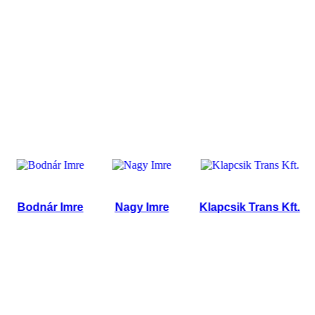
odnár Imre
Nagy Imre
Klapcsik Trans Kft.
L