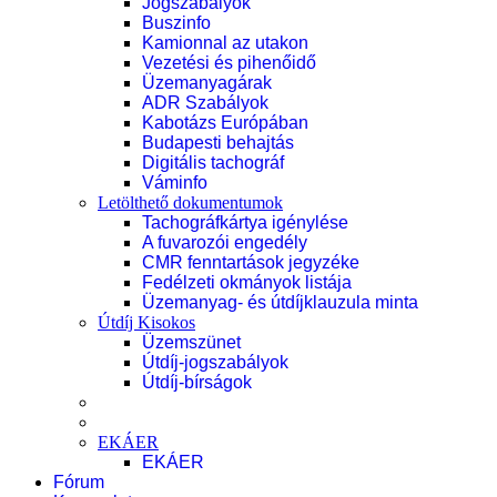
Jogszabályok
Buszinfo
Kamionnal az utakon
Vezetési és pihenőidő
Üzemanyagárak
ADR Szabályok
Kabotázs Európában
Budapesti behajtás
Digitális tachográf
Váminfo
Letölthető dokumentumok
Tachográfkártya igénylése
A fuvarozói engedély
CMR fenntartások jegyzéke
Fedélzeti okmányok listája
Üzemanyag- és útdíjklauzula minta
Útdíj Kisokos
Üzemszünet
Útdíj-jogszabályok
Útdíj-bírságok
EKÁER
EKÁER
Fórum