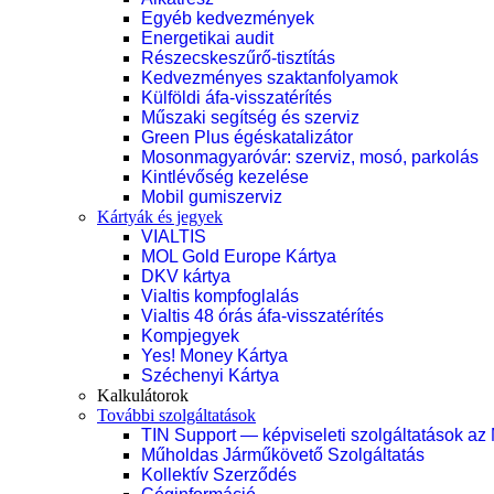
Egyéb kedvezmények
Energetikai audit
Részecskeszűrő-tisztítás
Kedvezményes szaktanfolyamok
Külföldi áfa-visszatérítés
Műszaki segítség és szerviz
Green Plus égéskatalizátor
Mosonmagyaróvár: szerviz, mosó, parkolás
Kintlévőség kezelése
Mobil gumiszerviz
Kártyák és jegyek
VIALTIS
MOL Gold Europe Kártya
DKV kártya
Vialtis kompfoglalás
Vialtis 48 órás áfa-visszatérítés
Kompjegyek
Yes! Money Kártya
Széchenyi Kártya
Kalkulátorok
További szolgáltatások
TIN Support — képviseleti szolgáltatások az
Műholdas Járműkövető Szolgáltatás
Kollektív Szerződés