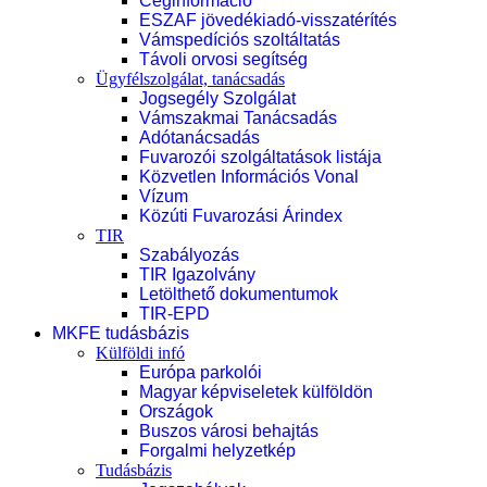
Céginformáció
ESZAF jövedékiadó-visszatérítés
Vámspedíciós szoltáltatás
Távoli orvosi segítség
Ügyfélszolgálat, tanácsadás
Jogsegély Szolgálat
Vámszakmai Tanácsadás
Adótanácsadás
Fuvarozói szolgáltatások listája
Közvetlen Információs Vonal
Vízum
Közúti Fuvarozási Árindex
TIR
Szabályozás
TIR Igazolvány
Letölthető dokumentumok
TIR-EPD
MKFE tudásbázis
Külföldi infó
Európa parkolói
Magyar képviseletek külföldön
Országok
Buszos városi behajtás
Forgalmi helyzetkép
Tudásbázis