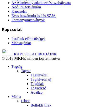
Az Alapítvány adatkezelési szabályzata
Adó 1% felajánlása
Kapcsolat
Éves beszámoló és 1% SZJA
Formanyomtatványok
Kapcsolat
Irodáink elérhetőségei
Médiaajánlat
KAPCSOLAT
IRODÁINK
© 2019
MKFE
minden jog fenntartva
Tagság
Tagok
Tagfelvétel
Tagfelvétel új
Tagdíjak
Tagkereső
Adatlap
Média
Hírek
Belföldi hírek