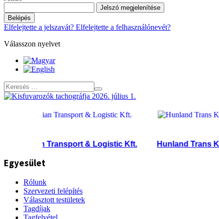
Jelszó megjelenítése
Belépés
Elfelejtette a jelszavát?
Elfelejtette a felhasználónevét?
Válasszon nyelvet
garian Transport & Logistic Kft.
Hunland Trans Kft.
Egyesület
Rólunk
Szervezeti felépítés
Választott testületek
Tagdíjak
Tagfelvétel