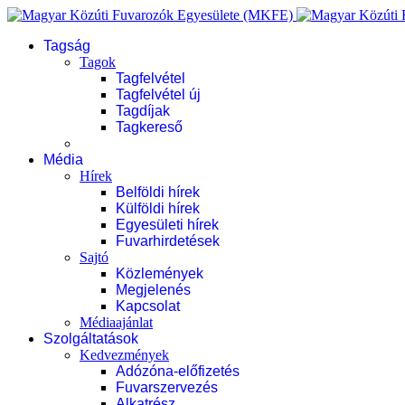
Tagság
Tagok
Tagfelvétel
Tagfelvétel új
Tagdíjak
Tagkereső
Média
Hírek
Belföldi hírek
Külföldi hírek
Egyesületi hírek
Fuvarhirdetések
Sajtó
Közlemények
Megjelenés
Kapcsolat
Médiaajánlat
Szolgáltatások
Kedvezmények
Adózóna-előfizetés
Fuvarszervezés
Alkatrész