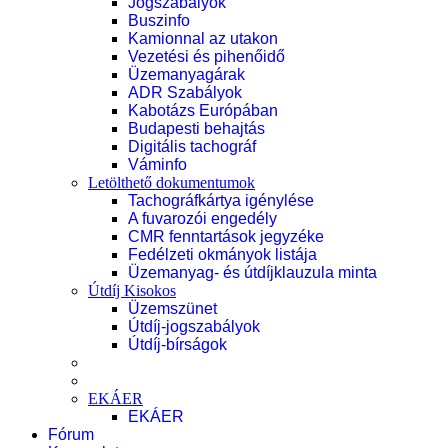
Jogszabályok
Buszinfo
Kamionnal az utakon
Vezetési és pihenőidő
Üzemanyagárak
ADR Szabályok
Kabotázs Európában
Budapesti behajtás
Digitális tachográf
Váminfo
Letölthető dokumentumok
Tachográfkártya igénylése
A fuvarozói engedély
CMR fenntartások jegyzéke
Fedélzeti okmányok listája
Üzemanyag- és útdíjklauzula minta
Útdíj Kisokos
Üzemszünet
Útdíj-jogszabályok
Útdíj-bírságok
EKÁER
EKÁER
Fórum