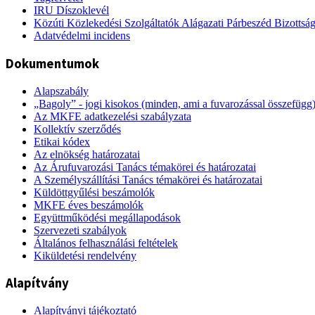
IRU Díszoklevél
Közúti Közlekedési Szolgáltatók Alágazati Párbeszéd Bizottsá
Adatvédelmi incidens
Dokumentumok
Alapszabály
„Bagoly” - jogi kisokos (minden, ami a fuvarozással összefügg
Az MKFE adatkezelési szabályzata
Kollektív szerződés
Etikai kódex
Az elnökség határozatai
Az Árufuvarozási Tanács témakörei és határozatai
A Személyszállítási Tanács témakörei és határozatai
Küldöttgyűlési beszámolók
MKFE éves beszámolók
Együttműködési megállapodások
Szervezeti szabályok
Általános felhasználási feltételek
Kiküldetési rendelvény
Alapítvány
Alapítványi tájékoztató