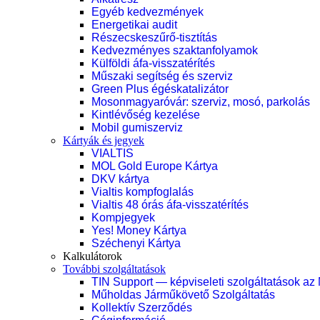
Egyéb kedvezmények
Energetikai audit
Részecskeszűrő-tisztítás
Kedvezményes szaktanfolyamok
Külföldi áfa-visszatérítés
Műszaki segítség és szerviz
Green Plus égéskatalizátor
Mosonmagyaróvár: szerviz, mosó, parkolás
Kintlévőség kezelése
Mobil gumiszerviz
Kártyák és jegyek
VIALTIS
MOL Gold Europe Kártya
DKV kártya
Vialtis kompfoglalás
Vialtis 48 órás áfa-visszatérítés
Kompjegyek
Yes! Money Kártya
Széchenyi Kártya
Kalkulátorok
További szolgáltatások
TIN Support — képviseleti szolgáltatások az
Műholdas Járműkövető Szolgáltatás
Kollektív Szerződés